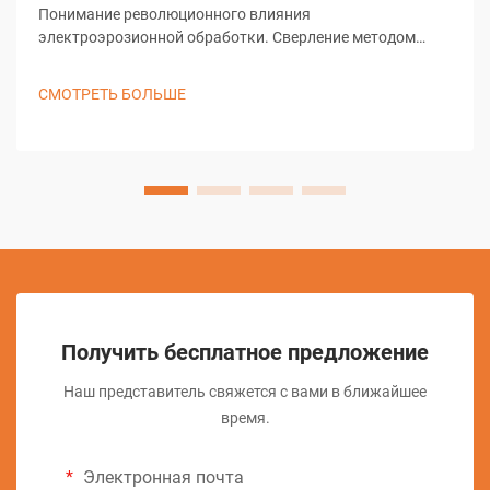
Понимание революционного влияния
электроэрозионной обработки. Сверление методом
электроэрозионной обработки представляет собой одно
из наиболее значительных достижений в современных
СМОТРЕТЬ БОЛЬШЕ
технологиях производства. Этот сложный процесс
обработки кардинально изменил подход отраслей к
выполнению предварительных...
Получить бесплатное предложение
Наш представитель свяжется с вами в ближайшее
время.
Электронная почта