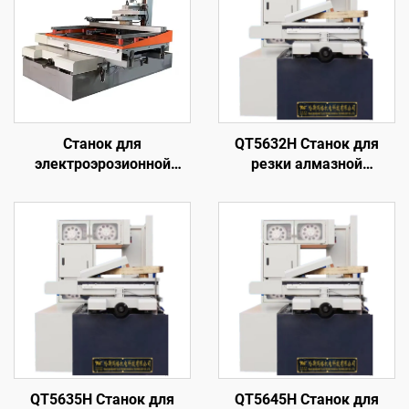
Станок для
QT5632H Станок для
электроэрозионной
резки алмазной
обработки проволочным
проволоки с кольцевой
электродом
подачей
однопроходного реза
DK77120
QT5635H Станок для
QT5645H Станок для