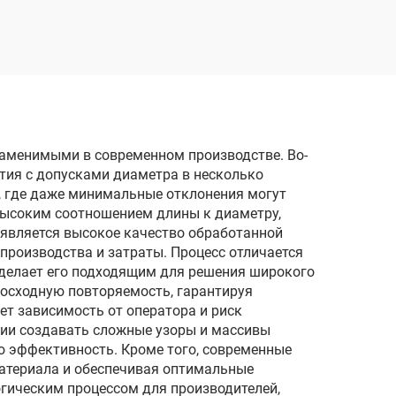
м
проволочным
электродом
реза
однопроходного реза
DK77120
аменимыми в современном производстве. Во-
стия с допусками диаметра в несколько
, где даже минимальные отклонения могут
 высоким соотношением длины к диаметру,
является высокое качество обработанной
производства и затраты. Процесс отличается
 делает его подходящим для решения широкого
восходную повторяемость, гарантируя
ет зависимость от оператора и риск
гии создавать сложные узоры и массивы
ю эффективность. Кроме того, современные
материала и обеспечивая оптимальные
огическим процессом для производителей,