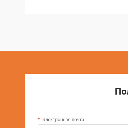
резки с ЧПУ, изменив подход
мастерских к задачам точной резки.
Эти сложные системы объединяют
компьютерное управление с...
По
Электронная почта