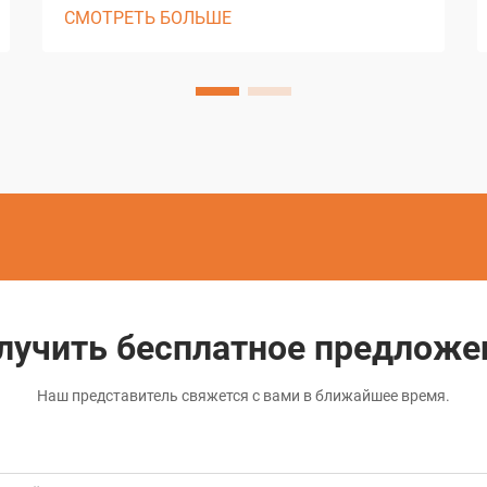
СМОТРЕТЬ БОЛЬШЕ
производственных процессов,
доступных современной
промышленности. Этот передовой
метод обработки использует
электрические разряды между
тонким проволочным электродом и
заготовкой...
лучить бесплатное предложе
Наш представитель свяжется с вами в ближайшее время.