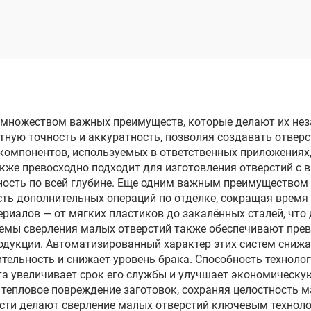
проволочным
проволочны
электродом
электродом
опроходного реза
однопроходного 
DK7755
DK7763
множеством важных преимуществ, которые делают их нез
тную точность и аккуратность, позволяя создавать отвер
 компонентов, используемых в ответственных приложениях
акже превосходно подходит для изготовления отверстий с
ность по всей глубине. Еще одним важным преимуществом 
сть дополнительных операций по отделке, сокращая время 
риалов — от мягких пластиков до закалённых сталей, что
темы сверления малых отверстий также обеспечивают пре
одукции. Автоматизированный характер этих систем снижа
тельность и снижает уровень брака. Способность техноло
а увеличивает срок его службы и улучшает экономическу
тепловое повреждение заготовок, сохраняя целостность 
ости делают сверление малых отверстий ключевым технол