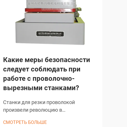
Какие меры безопасности
Ка
следует соблюдать при
пр
работе с проволочно-
по
вырезными станками?
Сов
точ
Станки для резки проволокой
над
произвели революцию в
СМО
кон
прецизионном производстве в
СМОТРЕТЬ БОЛЬШЕ
мен
различных отраслях, обеспечивая