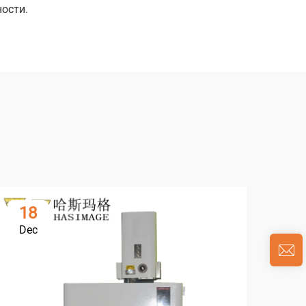
ости.
18
0
Dec
Ja