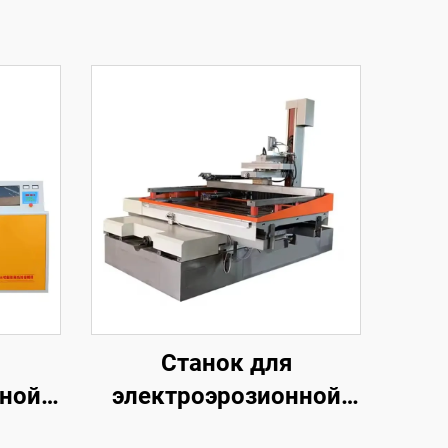
Станок для
нной
электроэрозионной
обработки