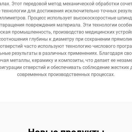
лах. Этот передовой метод механической обработки сочет
 технологии для достижения исключительно точных резуль
иллиметров. Процесс использует высокоскоростные шпинде
твращения повреждения материала. Эти технологии особе
ская промышленность, производство медицинских устройс
отношения глубины к диаметру при сохранении прямолине
тверстий часто используют технологию числового програ
ьные результаты в различных применениях. Благодаря свое
ая металлы, керамику и композиты, что делает ее незаме
игурации отверстий и обеспечивать соблюдение жестких д
современных производственных процессах.