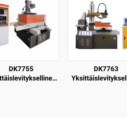
DK7755
DK7763
ttäislevityksellinen
Yksittäislevityksel
nganpuristuskone
langanpuristusk