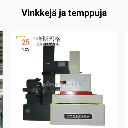
Vinkkejä ja temppuja
25
Nov