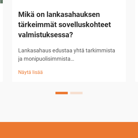
Mikä on lankasahauksen
tärkeimmät sovelluskohteet
valmistuksessa?
Lankasahaus edustaa yhtä tarkimmista
ja monipuolisimmista
valmistusmenetelmistä, joita
Näytä lisää
nykyaikainen teollisuus voi käyttää. Tämä
edistynyt työstötekniikka hyödyntää
sähköpurkauksia ohuen langan ja
työkappaleen välillä...