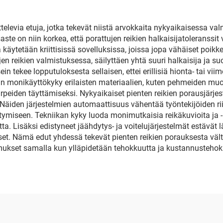
elevia etuja, jotka tekevät niistä arvokkaita nykyaikaisessa 
te on niin korkea, että porattujen reikien halkaisijatoleranssi
käytetään kriittisissä sovelluksissa, joissa jopa vähäiset poi
en reikien valmistuksessa, säilyttäen yhtä suuri halkaisija ja s
 tekee lopputuloksesta sellaisen, ettei erillisiä hionta- tai viim
 monikäyttökyky erilaisten materiaalien, kuten pehmeiden muovi
rpeiden täyttämiseksi. Nykyaikaiset pienten reikien porausjärjes
Näiden järjestelmien automaattisuus vähentää työntekijöiden ri
ymiseen. Tekniikan kyky luoda monimutkaisia reikäkuvioita ja -
a. Lisäksi edistyneet jäähdytys- ja voitelujärjestelmät estävät 
set. Nämä edut yhdessä tekevät pienten reikien porauksesta väl
ukset samalla kun ylläpidetään tehokkuutta ja kustannustehok