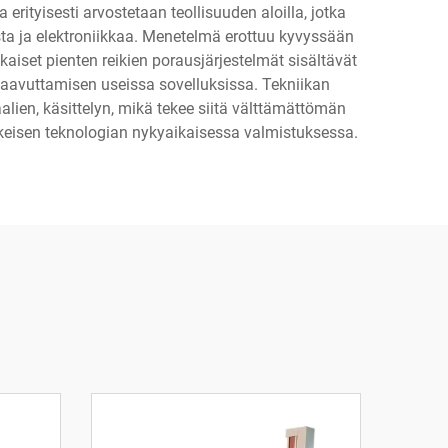
erityisesti arvostetaan teollisuuden aloilla, jotka
usta ja elektroniikkaa. Menetelmä erottuu kyvyssään
aiset pienten reikien porausjärjestelmät sisältävät
saavuttamisen useissa sovelluksissa. Tekniikan
alien, käsittelyn, mikä tekee siitä välttämättömän
eskeisen teknologian nykyaikaisessa valmistuksessa.