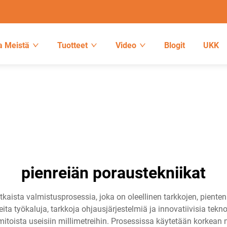
a Meistä
Tuotteet
Video
Blogit
UKK
pienreiän poraustekniikat
aista valmistusprosessia, joka on oleellinen tarkkojen, pienten 
ta työkaluja, tarkkoja ohjausjärjestelmiä ja innovatiivisia tek
 mitoista useisiin millimetreihin. Prosessissa käytetään korkean 