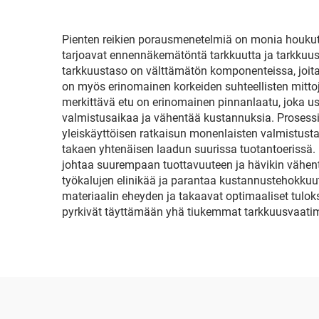
Pienten reikien porausmenetelmiä on monia houkutt
tarjoavat ennennäkemätöntä tarkkuutta ja tarkkuusas
tarkkuustaso on välttämätön komponenteissa, joita 
on myös erinomainen korkeiden suhteellisten mittoj
merkittävä etu on erinomainen pinnanlaatu, joka usein
valmistusaikaa ja vähentää kustannuksia. Prosessin
yleiskäyttöisen ratkaisun monenlaisten valmistusta
takaen yhtenäisen laadun suurissa tuotantoerissä. 
johtaa suurempaan tuottavuuteen ja hävikin vähent
työkalujen elinikää ja parantaa kustannustehokkuutt
materiaalin eheyden ja takaavat optimaaliset tulok
pyrkivät täyttämään yhä tiukemmat tarkkuusvaatim