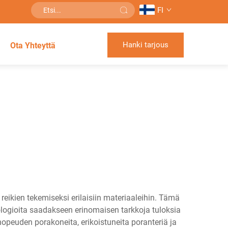
FI
Hanki tarjous
Ota Yhteyttä
reikien tekemiseksi erilaisiin materiaaleihin. Tämä
nologioita saadakseen erinomaisen tarkkoja tuloksia
nopeuden porakoneita, erikoistuneita poranteriä ja