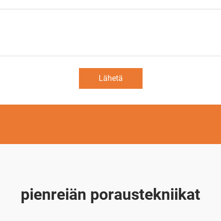
Lähetä
pienreiän poraustekniikat