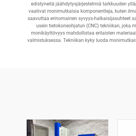
edistyneitä jäähdytysjärjestelmiä tarkkuuden ylläp
vaativat monimutkaisia komponentteja, kuten ilmail
saavuttaa erinomainen syvyys-halkaisijasuhteet sam
usein tietokoneohjatun (CNC) tekniikan, joka 
monikäyttövyys mahdollistaa erilaisten materiaali
valmistuksessa. Tekniikan kyky luoda monimutkaisia