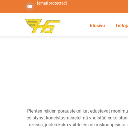
[email protected]
Etusivu
Tietoj
Pienten reikien poraustekniikat edustavat monimutk
edistynyt koneistusmenetelmä yhdistää erikoistunei
rei'issä, joiden koko vaihtelee mikroskooppisista