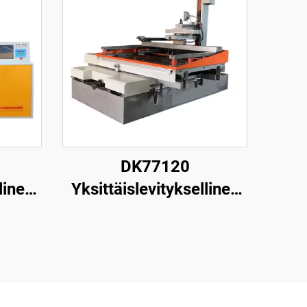
DK77120
linen
Yksittäislevityksellinen
one
langanpuristuskone