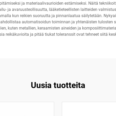
itämiseksi ja materiaalivaurioiden estämiseksi. Näitä tekniikoita 
u- ja avaruusteollisuutta, lääketieteellisten laitteiden valmist
alla kun reikien suoruutta ja pinnanlaatua säilytetään. Nykyaik
mahdollistaa automatisoidun toiminnan ja yhtenäisten tulosten 
en, kuten metallien, keraamisten aineiden ja komposiittimateria
 reikäkuvioita ja pitää tiukat toleranssit ovat tehneet siitä k
Uusia tuotteita