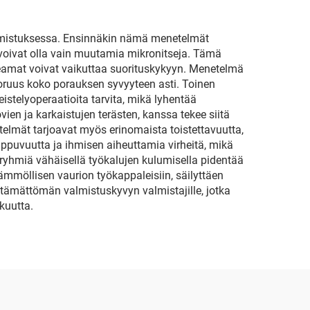
valmistuksessa. Ensinnäkin nämä menetelmät
t voivat olla vain muutamia mikronitseja. Tämä
kkeamat voivat vaikuttaa suorituskykyyn. Menetelmä
uoruus koko porauksen syvyyteen asti. Toinen
eistelyoperaatioita tarvita, mikä lyhentää
en ja karkaistujen terästen, kanssa tekee siitä
telmät tarjoavat myös erinomaista toistettavuutta,
ippuvuutta ja ihmisen aiheuttamia virheitä, mikä
ryhmiä vähäisellä työkalujen kulumisella pidentää
lämmöllisen vaurion työkappaleisiin, säilyttäen
ttämättömän valmistuskyvyn valmistajille, jotka
kuutta.