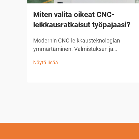
Miten valita oikeat CNC-
leikkausratkaisut työpajaasi?
Modernin CNC-leikkausteknologian
ymmärtäminen. Valmistuksen ja
käsittelyn ala on vallankoinnut
Näytä lisää
uudistuneella CNC-leikkausratkaisulla,
joka on muuttanut tapaa, jolla työpajat
lähestyvät tarkkuusleikkaustehtäviä.
Nämä kehittyneet järjestelmät yhdistävät
tietokoneen ...