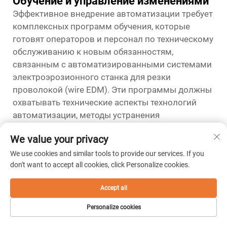
Обучение и управление изменениями
Эффективное внедрение автоматизации требует
комплексных программ обучения, которые
готовят операторов и персонал по техническому
обслуживанию к новым обязанностям,
связанным с автоматизированными системами
электроэрозионного станка для резки
проволокой (wire EDM). Эти программы должны
охватывать технические аспекты технологий
автоматизации, методы устранения
неисправностей, а также стратегии
We value your privacy
оптимизации, направленные на максимизацию
производительности системы. Инициативы по
We use cookies and similar tools to provide our services. If you
управлению изменениями должны
don't want to accept all cookies, click Personalize cookies.
подчёркивать преимущества автоматизации,
Accept all
одновременно учитывая опасения сотрудников,
связанные с сохранностью рабочих мест и
Personalize cookies
изменением должностных функций.