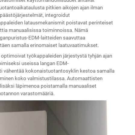
uvatoimiset käyttömahdollisuudet antavat
tuotantoaikataulusta pitkien aikojen ajan ilman
päästöjärjestelmät, integroidut
kappaleiden latausmekanismit poistavat perinteiset
eettia manuaalisissa toiminnoissa. Nämä
nganpuristus-EDM-laitteiden saavuttaa
äen samalla erinomaiset laatuvaatimukset.
optimoivat työkappaleiden järjestystä tyhjän ajan
imiseksi useissa langan EDM-
nti vähentää kokonaistuotantosyklin kestoa samalla
yminen koko valmistustilassa. Automaattisten
a lisäksi läpimenoa poistamalla manuaaliset
tuotannon varastomääriä.