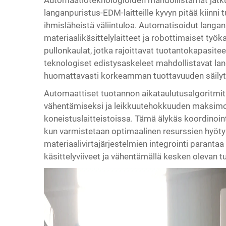
Automaatioteknologioiden mahdollistamat jatk
langanpuristus-EDM-laitteille kyvyn pitää kiinni 
ihmisläheistä väliintuloa. Automatisoidut langan
materiaalikäsittelylaitteet ja robottimaiset työ
pullonkaulat, jotka rajoittavat tuotantokapasit
teknologiset edistysaskeleet mahdollistavat la
huomattavasti korkeamman tuottavuuden säilytt
Automaattiset tuotannon aikataulutusalgoritmit 
vähentämiseksi ja leikkuutehokkuuden maksimo
koneistuslaitteistoissa. Tämä älykäs koordinoi
kun varmistetaan optimaalinen resurssien hyöt
materiaalivirtajärjestelmien integrointi paranta
käsittelyviiveet ja vähentämällä kesken olevan 