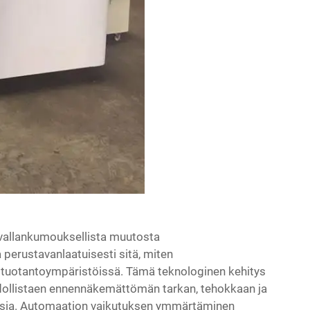
 vallankumouksellista muutosta
erustavanlaatuisesti sitä, miten
a tuotantoympäristöissä. Tämä teknologinen kehitys
dollistaen ennennäkemättömän tarkan, tehokkaan ja
uksia. Automaation vaikutuksen ymmärtäminen