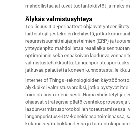
mahdollistaa jatkuvat tuotantokäytöt ja maksimo
Älykäs valmistusyhteys
Teollisuus 4.0 -periaatteet ohjaavat yhteenliit
laitteistojärjestelmien kehitystä, jotka kommun
resurssisuunnittelujärjestelmien (ERP) ja tuot
yhteydenpito mahdollistaa reaaliaikaisen tuota
optimoinnin sekä ennakoivan laadunvalvonnan to
valmistustehokkuutta. Langanpuristuspurkauksen 
jatkuvaa palautetta koneen kunnostasta, leikku
Internet of Things -teknologioiden käyttöönott
älykkäiksi valmistusvaroiksi, jotka pystyvät i
toimintaansa itsenäisesti. Nämä yhdistetyt järjes
ohjaavat strategisia päätöksentekoprosesseja t
laadunvarmistusprotokollien toteuttamisessa. Va
langanpuristus-EDM-koneidensa toiminnassa, sa
kokonaistyötehokkuudessa ja tuotantokapasite