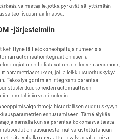
ärkeää valmistajille, jotka pyrkivät säilyttämään
vässä teollisuusmaailmassa.
DM -järjestelmiin
 kehittyneitä tietokoneohjattuja numeerisia
ttoman automaatiointegraation useilla
eknologiat mahdollistavat reaaliaikaisen seurannan,
ut parametriasetukset, joilla leikkuusuorituskykyä
. Tekoälyalgoritmien integrointi parantaa
puristusleikkuukoneiden automaattisen
in ja mitallisiin vaatimuksiin.
neoppimisalgoritmeja historiallisen suorituskyvyn
n leikkausparametrien ennustamiseen. Tämä älykäs
ajoja samalla kun se parantaa kokonaisvaltaista
matisoidut ohjausjärjestelmät varustettu langan
trioita vähällä operaattorin valvonnalla, mikä