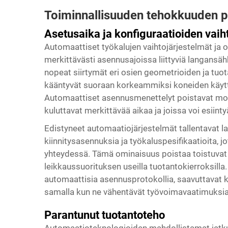
Toiminnallisuuden tehokkuuden 
Asetusaika ja konfiguraatioiden vai
Automaattiset työkalujen vaihtojärjestelmät ja 
merkittävästi asennusajoissa liittyviä
langansäh
nopeat siirtymät eri osien geometrioiden ja tu
kääntyvät suoraan korkeammiksi koneiden käyttö
Automaattiset asennusmenettelyt poistavat mone
kuluttavat merkittävää aikaa ja joissa voi esiint
Edistyneet automaatiojärjestelmät tallentavat la
kiinnitysasennuksia ja työkaluspesifikaatioita, 
yhteydessä. Tämä ominaisuus poistaa toistuvat
leikkaussuorituksen useilla tuotantokierroksill
automaattisia asennusprotokollia, saavuttava
samalla kun ne vähentävät työvoimavaatimuksia
Parantunut tuotantoteho