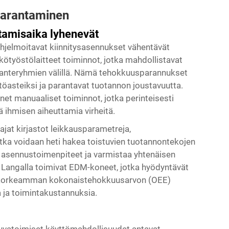
parantaminen
htamisaika lyhenevät
ohjelmoitavat kiinnitysasennukset vähentävät
kötyöstölaitteet
toiminnot, jotka mahdollistavat
otanteryhmien välillä. Nämä tehokkuusparannukset
asteiksi ja parantavat tuotannon joustavuutta.
t manuaaliset toiminnot, jotka perinteisesti
yä ihmisen aiheuttamia virheitä.
ajat kirjastot leikkausparametreja,
jotka voidaan heti hakea toistuvien tuotannontekojen
 asennustoimenpiteet ja varmistaa yhtenäisen
a. Langalla toimivat EDM-koneet, jotka hyödyntävät
t korkeamman kokonaistehokkuusarvon (OEE)
 ja toimintakustannuksia.