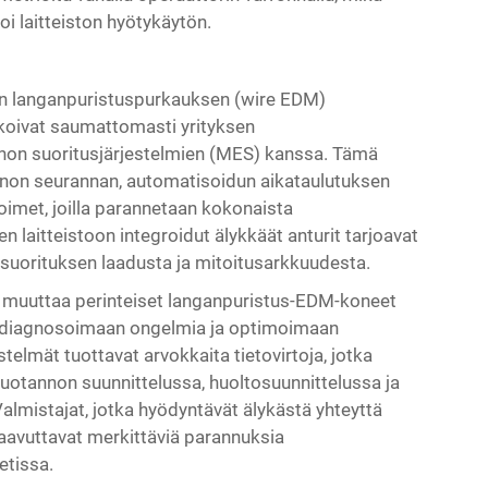
i laitteiston hyötykäytön.
etyn langanpuristuspurkauksen (wire EDM)
ikoivat saumattomasti yrityksen
annon suoritusjärjestelmien (MES) kanssa. Tämä
nnon seurannan, automatisoidun aikataulutuksen
imet, joilla parannetaan kokonaista
laitteistoon integroidut älykkäät anturit tarjoavat
usuorituksen laadusta ja mitoitusarkkuudesta.
o muuttaa perinteiset langanpuristus-EDM-koneet
tse diagnosoimaan ongelmia ja optimoimaan
telmät tuottavat arvokkaita tietovirtoja, jotka
uotannon suunnittelussa, huoltosuunnittelussa ja
lmistajat, jotka hyödyntävät älykästä yhteyttä
avuttavat merkittäviä parannuksia
etissa.