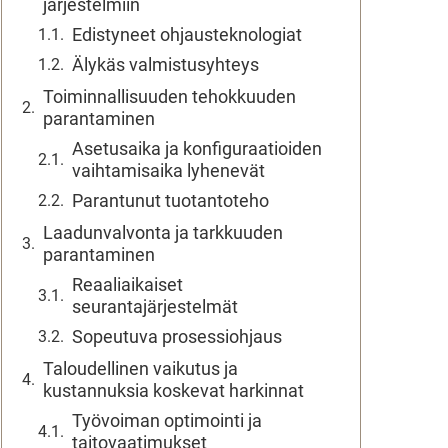
järjestelmiin
Edistyneet ohjausteknologiat
Älykäs valmistusyhteys
Toiminnallisuuden tehokkuuden
parantaminen
Asetusaika ja konfiguraatioiden
vaihtamisaika lyhenevät
Parantunut tuotantoteho
Laadunvalvonta ja tarkkuuden
parantaminen
Reaaliaikaiset
seurantajärjestelmät
Sopeutuva prosessiohjaus
Taloudellinen vaikutus ja
kustannuksia koskevat harkinnat
Työvoiman optimointi ja
taitovaatimukset