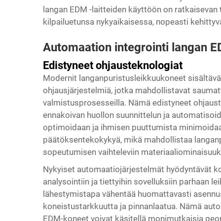
langan EDM -laitteiden käyttöön on ratkaisevan t
kilpailuetunsa nykyaikaisessa, nopeasti kehitty
Automaation integrointi langan E
Edistyneet ohjausteknologiat
Modernit langanpuristusleikkuukoneet sisältävät
ohjausjärjestelmiä, jotka mahdollistavat sauma
valmistusprosesseilla. Nämä edistyneet ohjaust
ennakoivan huollon suunnittelun ja automatisoid
optimoidaan ja ihmisen puuttumista minimoidaan
päätöksentekokykyä, mikä mahdollistaa langan
sopeutumisen vaihteleviin materiaaliominaisuuksi
Nykyiset automaatiojärjestelmät hyödyntävät ko
analysointiin ja tiettyihin sovelluksiin parhaa
lähestymistapa vähentää huomattavasti asennus
koneistustarkkuutta ja pinnanlaatua. Nämä auto
EDM-koneet voivat käsitellä monimutkaisia geome