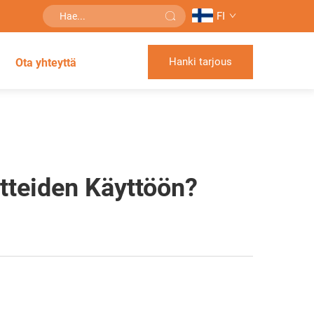
FI
Hanki tarjous
Ota yhteyttä
tteiden Käyttöön?