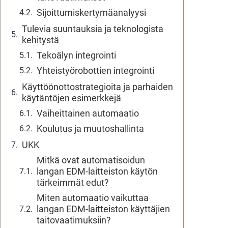
Sijoittumiskertymäanalyysi
Tulevia suuntauksia ja teknologista
kehitystä
Tekoälyn integrointi
Yhteistyörobottien integrointi
Käyttöönottostrategioita ja parhaiden
käytäntöjen esimerkkejä
Vaiheittainen automaatio
Koulutus ja muutoshallinta
UKK
Mitkä ovat automatisoidun
langan EDM-laitteiston käytön
tärkeimmät edut?
Miten automaatio vaikuttaa
langan EDM-laitteiston käyttäjien
taitovaatimuksiin?