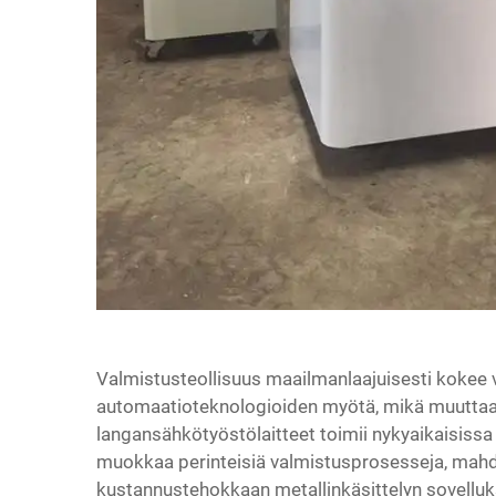
Valmistusteollisuus maailmanlaajuisesti kokee
automaatioteknologioiden myötä, mikä muuttaa p
langansähkötyöstölaitteet
toimii nykyaikaisiss
muokkaa perinteisiä valmistusprosesseja, mah
kustannustehokkaan metallinkäsittelyn sovell