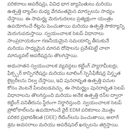
పరికరాలు
ఆపరేషన్లు, వివిధ భాగ జ్యామితులు మరియు
ఉత్పత్తి బ్యాచ్‌ల మధ్య వేగవంతమైన మార్పులను సాధ్యం
చేస్తాయి. ఈ సామర్థ్య మెరుగుదలలు ప్రత్యక్షంగా యంత్రం
ఉపయోగించే రేట్లను పెంచుతాయి మరియు ఉత్పత్తి సౌకర్యాన్ని
మెరుగుపరుస్తాయి. స్వయంచాలక సెటప్ విధానాలు
సాంప్రదాయకంగా గణనీయమైన సమయాన్ని తీసుకునే
మరియు సాధ్యమైన మానవ దోషాలను ప్రవేశపెట్టే చాలా
మాన్యువల్ ఆపరేషన్లను తొలగిస్తాయి.
అధునాతన స్వయంచాలక వ్యవస్థలు కట్టింగ్ ప్యారామీటర్లు,
ఫిక్స్చర్ కాన్ఫిగరేషన్లు మరియు టూలింగ్ స్పెసిఫికేషన్ల విస్తృత
లైబ్రరీలను నిల్వ చేస్తాయి, ఇవి పునరావృత ఉత్పత్తి పనుల
కోసం వెంటనే పిలవబడవచ్చు. ఈ సామర్థ్యం పునరావృత సెటప్
విధానాలను తొలగిస్తుంది మరియు అనేక ఉత్పత్తి రన్‌ల ద్వారా
కట్టింగ్ పనితీరును స్థిరంగా నిర్ధారిస్తుంది. స్వయంచాలక సెటప్
ప్రోటోకాల్‌లను ఉపయోగించే వైర్ EDM పరికరాలు మొత్తం
పరికర ప్రభావశీలత (OEE) రేటింగ్‌లను పెంచుతాయి, అలాగే
శ్రమ అవసరాలు మరియు ఆపరేషనల్ ఖర్చులను తగ్గిస్తాయి.