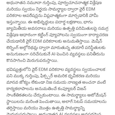
అధునాతన నమూనా గుర్తింపు, పూర్వచూచనాత్మక విశ్లేషణ
మరియు స్వయం నిర్ణయ సామర్థ్యాల ద్వారా వైర్ EDM
పరికరాల ఆపరేషన్లను విప్లవాత్మకంగా మార్చడానికి హామీ
ఇస్తున్నాయి. ఈ అభివృద్ధులు పదార్థ లక్షణాలు, భాగం
జ్యామితీయ అవసరాలు మరియు ఉత్పత్తి పరిమితులపై సమగ్ర
విశ్లేషణ ఆధారంగా కట్టింగ్ వ్యూహాలను స్వయంగా కార్యాచరణ
చేయడానికి వైర్ EDM పరికరాలకు అనుమతిస్తాయి. మెషీన్
లెర్నింగ్ అల్గోరిథమ్ల ద్వారా మారుతున్న తయారీ పరిస్థితులకు
అనుగుణంగా సరిచేసుకునే AI-పెంచిన వ్యవస్థలు పనితీరును
కొనసాగించి మెరుగుపరుస్తాయి.
భవిష్యత్తులోని వైర్ EDM పరికరాల వ్యవస్థలు స్వయంచాలక
పని ముక్క గుర్తింపు, ఫిక్స్చర్ అమరిక ధృవీకరణ మరియు
మానవ జోక్యం లేకుండా నిజ సమయ నాణ్యత అంచనా వంటి
కార్యకలాపాలను అనుమతించే కంప్యూటర్ విజన్
సాంకేతికతలను చేర్చుకుంటాయి. ఈ సామర్థ్యాలు ఆటోమేషన్
స్థాయిలను మరింత పెంచుతాయి, అలాగే సెటప్ సమయాలను
తగ్గిస్తాయి మరియు మొత్తం ఉత్పత్తి సామర్థ్యాన్ని
మెరుగుపరుస్తాయి. అధునాతన AI వ్యవస్థలు అవసరమైన