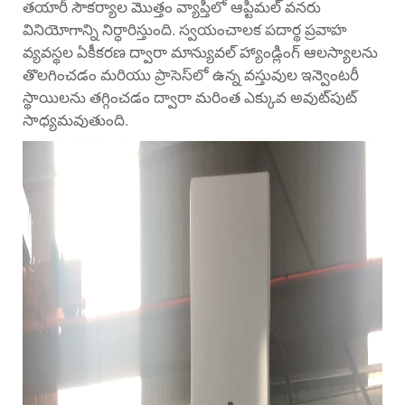
తయారీ సౌకర్యాల మొత్తం వ్యాప్తిలో ఆప్టిమల్ వనరు
వినియోగాన్ని నిర్ధారిస్తుంది. స్వయంచాలక పదార్థ ప్రవాహ
వ్యవస్థల ఏకీకరణ ద్వారా మాన్యువల్ హ్యాండ్లింగ్ ఆలస్యాలను
తొలగించడం మరియు ప్రాసెస్‌లో ఉన్న వస్తువుల ఇన్వెంటరీ
స్థాయిలను తగ్గించడం ద్వారా మరింత ఎక్కువ అవుట్‌పుట్
సాధ్యమవుతుంది.