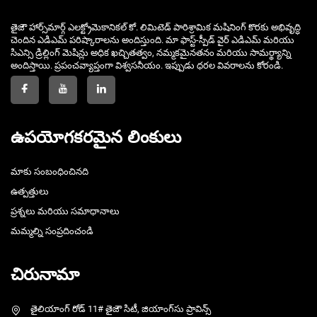
తైజౌ హార్స్‌మార్గ్ ఎలక్ట్రోమెకానికల్ కో. లిమిటెడ్ పారిశ్రామిక మషినింగ్ కొరకు అభివృద్ధి
చెందిన ఎడిఎమ్ పరిష్కారాలను అందిస్తుంది. మా ఫాస్ట్-స్పీడ్ వైర్ ఎడిఎమ్ మరియు
సిఎన్సి డ్రిల్లింగ్ మెషిన్లు అధిక ఖచ్చితత్వం, నమ్మకమైనతనం మరియు సామర్థ్యాన్ని
అందిస్తాయి. ప్రపంచవ్యాప్తంగా విశ్వసనీయం. ఇప్పుడు ధరల వివరాలను కోరండి.
ఉపయోగకరమైన లింకులు
మాకు సంబంధించినది
ఉత్పత్తులు
ప్రశ్నలు మరియు సమాధానాలు
మమ్మల్ని సంప్రదించండి
చిరునామా
తైలియాంగ్ రోడ్ 11# తైజౌ సిటీ, జియాంగ్‌సు ప్రావిన్స్