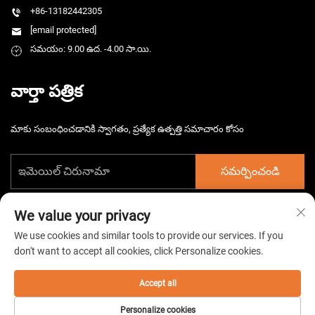
+86-13182442305
[email protected]
సమయం: 9.00 ఉద. -4.00 సా.యి.
వార్తా పత్రిక
మాకు సంబంధించడానికి స్వాగతం, ప్రత్యేక ఉత్పత్తి సమాచారం కోసం
సమర్పించండి
We value your privacy
We use cookies and similar tools to provide our services. If you
don't want to accept all cookies, click Personalize cookies.
కాపీరైట్ © 2026 చైనా తైజౌ హార్స్‌మార్గ్ ఎలక్ట్రోమెకానికల్ కం. లిమిటెడ్. అన్ని
హక్కులు పొందుపరచబడినవి. -
గోప్యతా విధానం
Accept all
Personalize cookies