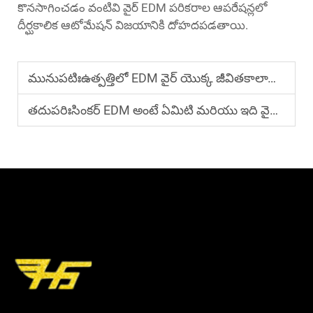
కొనసాగించడం వంటివి వైర్ EDM పరికరాల ఆపరేషన్లలో
దీర్ఘకాలిక ఆటోమేషన్ విజయానికి దోహదపడతాయి.
మునుపటిః
ఉత్పత్తిలో EDM వైర్ యొక్క జీవితకాలాన్ని ఎలా పొడిగించాలి?
తదుపరిః
సింకర్ EDM అంటే ఏమిటి మరియు ఇది వైర్ EDM నుండి ఎలా భిన్నంగా ఉంటుంది?