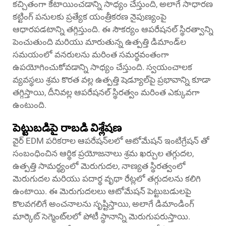
కచ్చితంగా కేటాయించడాన్ని సాధ్యం చేస్తుంది, అలాగే సాధారణ
కట్టింగ్ పనులకు ప్రత్యేక యంత్రీకరణ నైపుణ్యంపై
ఆధారపడటాన్ని తగ్గిస్తుంది. ఈ సౌకర్యం ఆపరేషనల్ స్థిరత్వాన్ని
పెంచుతుంది మరియు మారుతున్న ఉత్పత్తి డిమాండ్‌ల
సమయంలో వనరులను మరింత సమర్థవంతంగా
ఉపయోగించుకోవడాన్ని సాధ్యం చేస్తుంది. స్వయంచాలక
వ్యవస్థలు శ్రమ కొరత వల్ల ఉత్పత్తి షెడ్యూల్‌పై ప్రభావాన్ని కూడా
తగ్గిస్తాయి, దీనివల్ల ఆపరేషనల్ స్థిరత్వం మరింత ఎక్కువగా
ఉంటుంది.
పెట్టుబడిపై రాబడి విశ్లేషణ
వైర్ EDM పరికరాల ఆపరేషన్‌లలో ఆటోమేషన్ ఇంటిగ్రేషన్ తో
సంబంధించిన ఆర్థిక ప్రయోజనాలు శ్రమ ఖర్చుల తగ్గుదల,
ఉత్పత్తి సామర్థ్యంలో మెరుగుదల, నాణ్యత స్థిరత్వంలో
మెరుగుదల మరియు పదార్థ వృథా రేట్లలో తగ్గుదలను కలిగి
ఉంటాయి. ఈ మెరుగుదలలు ఆటోమేషన్ పెట్టుబడులపై
కొలవగలిగే అంచనాలను సృష్టిస్తాయి, అలాగే డిమాండింగ్
మార్కెట్ సెగ్మెంట్‌లలో పోటీ స్థానాన్ని మెరుగుపరుస్తాయి.