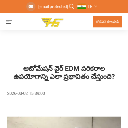
TE
[email protected]
కోటేషన్ పొందండి
ఆటోమేషన్ వైర్ EDM పరికరాల
ఉపయోగాన్ని ఎలా ప్రభావితం చేస్తుంది?
2026-03-02 15:39:00