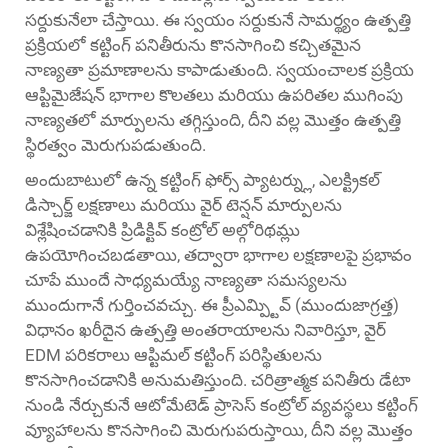
సర్దుకునేలా చేస్తాయి. ఈ స్వయం సర్దుకునే సామర్థ్యం ఉత్పత్తి
ప్రక్రియలో కట్టింగ్ పనితీరును కొనసాగించి కచ్చితమైన
నాణ్యతా ప్రమాణాలను కాపాడుతుంది. స్వయంచాలక ప్రక్రియ
ఆప్టిమైజేషన్ భాగాల కొలతలు మరియు ఉపరితల ముగింపు
నాణ్యతలో మార్పులను తగ్గిస్తుంది, దీని వల్ల మొత్తం ఉత్పత్తి
స్థిరత్వం మెరుగుపడుతుంది.
అందుబాటులో ఉన్న కట్టింగ్ ఫోర్స్ ప్యాటర్న్లు, ఎలక్ట్రికల్
డిస్చార్జ్ లక్షణాలు మరియు వైర్ టెన్షన్ మార్పులను
విశ్లేషించడానికి ప్రిడిక్టివ్ కంట్రోల్ అల్గోరిథమ్లు
ఉపయోగించబడతాయి, తద్వారా భాగాల లక్షణాలపై ప్రభావం
చూపే ముందే సాధ్యమయ్యే నాణ్యతా సమస్యలను
ముందుగానే గుర్తించవచ్చు. ఈ ప్రీఎమ్ప్టివ్ (ముందుజాగ్రత్త)
విధానం ఖరీదైన ఉత్పత్తి అంతరాయాలను నివారిస్తూ, వైర్
EDM పరికరాలు ఆప్టిమల్ కట్టింగ్ పరిస్థితులను
కొనసాగించడానికి అనుమతిస్తుంది. చరిత్రాత్మక పనితీరు డేటా
నుండి నేర్చుకునే ఆటోమేటెడ్ ప్రాసెస్ కంట్రోల్ వ్యవస్థలు కట్టింగ్
వ్యూహాలను కొనసాగించి మెరుగుపరుస్తాయి, దీని వల్ల మొత్తం