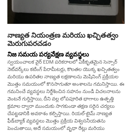
నాణ్యత నియంత్రణ మరియు ఖచ్చితత్వం
మెరుగుపరచడం
నిజ సమయ పర్యవేక్షణ వ్యవస్థలు
స్వయంచాలక వైర్ EDM పరికరాలలో ఏకీకృతమైన సెన్సార్
నెట్‌వర్క్‌లు కటింగ్ పేరామీటర్లు, కొలతల యొక్క ఖచ్చితత్వం
మరియు ఉపరితల నాణ్యత లక్షణాలను మెషినింగ్ ప్రక్రియల
మొత్తం సమయంలో కొనసాగుతూ అంశాలను గమనిస్తాయి. ఈ
గమనించే వ్యవస్థలు నిర్దేశించిన సహనం నుండి విచలనాలను
వెంటనే గుర్తిస్తాయి, దీని వల్ల లోపపూరిత భాగాలు ఉత్పత్తి
క్రమాల ద్వారా ముందుకు సాగకుండా తక్షణ సరైన చర్యలు
చేపట్టడానికి అవకాశం కల్పిస్తాయి. రియల్-టైమ్ నాణ్యత
ఫీడ్‌బ్యాక్ వ్యవస్థలు మొత్తం ప్రక్రియ విశ్వసనీయతను
పెంచుతాయి, అదే సమయంలో వృథా రేట్లు మరియు