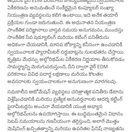
ఆధునిక వైర్ EDM పరికరాలు సౌకర్యవంతమైన స్వయంచాలక
ఏకీకరణను అనుమతించే సంకీర్ణమైన కంప్యూటర్ సంఖ్యా
నియంత్రణ వ్యవస్థలను కలిగి ఉంటాయి, ఇది అనేక తయారీ
ప్రక్రియల గుండా జరుగుతుంది. ఈ అధునాతన నియంత్రణ
సాంకేతిక పరిజ్ఞానాలు వాస్తవ సమయ అనుగమనం, ముందస్తు
సాంకేతిక సేవ షెడ్యూలింగ్ మరియు కటింగ్ పనితీరును
అధికంగా చేయడానికి, మానవ జోక్యాన్ని కనీసంగా ఉంచడానికి
స్వయంచాలక ప్యారామీటర్ సర్దుబాట్లను సులభతరం చేస్తాయి.
కృత్రిమ మేధస్సు అల్గోరిథమ్‌ల ఏకీకరణ నిర్ణయాల తీసుకోవడం
సామర్థ్యాన్ని మెరుగుపరుస్తుంది, దీని ద్వారా వైర్ EDM
పరికరాలు వివిధ పదార్థ లక్షణాలు మరియు కొలతల
అవసరాలకు స్వయంచాలకంగా అనుగుణంగా మారగలవు.
సమకాలీన ఆటోమేషన్ వ్యవస్థలు చరిత్రాత్మక పనితీరు డేటాను
విశ్లేషించడానికి మరియు ప్రత్యేక అనువర్తనాలకు ఆదర్శ కట్టింగ్
పైరామీటర్లను అంచనా వేయడానికి యంత్ర అభ్యాస
అల్గోరిథమ్‌లను ఉపయోగిస్తాయి. ఈ బుద్ధిమంతమైన విధానం
సెటప్ సమయాలను గణనీయంగా తగ్గిస్తుంది, అలాగే మొత్తం
మెషినింగ్ ఖచ్చితత్వాన్ని మరియు ఉపరితల ఫినిష్ నాణ్యతను