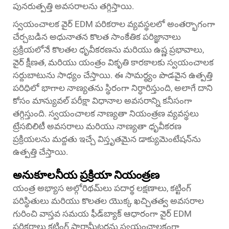
పునరుత్పత్తి అవసరాలను తగ్గిస్తాయి.
స్వయంచాలక వైర్ EDM పరికరాల వ్యవస్థలలో అంతర్భాగంగా
చేర్చబడిన అధునాతన కొలత సాంకేతిక పరిజ్ఞానాలు
ప్రక్రియలోనే కొలతల ధృవీకరణను మరియు ఉష్ణ ప్రభావాలు,
వైర్ క్షీణత, మరియు యంత్రం వికృతి కారకాలకు స్వయంచాలక
సర్దుబాటును సాధ్యం చేస్తాయి. ఈ సామర్థ్యం పొడవైన ఉత్పత్తి
పరిధిలో భాగాల నాణ్యతను స్థిరంగా నిర్ధారిస్తుంది, అలాగే దాని
కోసం మాన్యువల్ పరీక్షా విధానాల అవసరాన్ని కనీసంగా
తగ్గిస్తుంది. స్వయంచాలక నాణ్యతా నియంత్రణ వ్యవస్థలు
ట్రేసబిలిటీ అవసరాలు మరియు నాణ్యతా ధృవీకరణ
ప్రక్రియలను మద్దతు ఇచ్చే విస్తృతమైన డాక్యుమెంటేషన్‌ను
ఉత్పత్తి చేస్తాయి.
అనుకూలనీయ ప్రక్రియా నియంత్రణ
యంత్ర అభ్యాస అల్గోరిథమ్‌లు పదార్థ లక్షణాలు, కట్టింగ్
పరిస్థితులు మరియు కొలతల యొక్క ఖచ్చితత్వ అవసరాల
గురించి వాస్తవ సమయ ఫీడ్‌బ్యాక్ ఆధారంగా వైర్ EDM
పరికరాలు కట్టింగ్ పారామీటర్లను స్వయంచాలకంగా