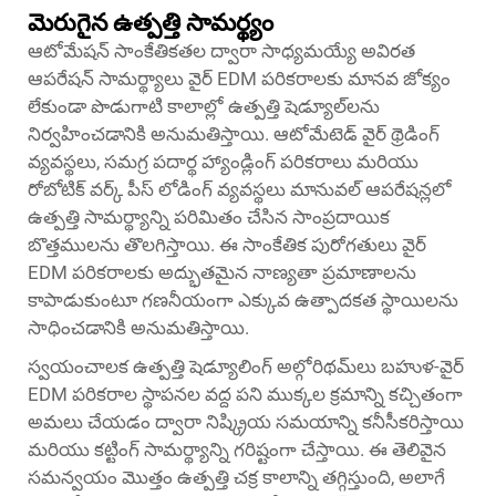
మెరుగైన ఉత్పత్తి సామర్థ్యం
ఆటోమేషన్ సాంకేతికతల ద్వారా సాధ్యమయ్యే అవిరత
ఆపరేషన్ సామర్థ్యాలు వైర్ EDM పరికరాలకు మానవ జోక్యం
లేకుండా పొడుగాటి కాలాల్లో ఉత్పత్తి షెడ్యూల్‌లను
నిర్వహించడానికి అనుమతిస్తాయి. ఆటోమేటెడ్ వైర్ థ్రెడింగ్
వ్యవస్థలు, సమగ్ర పదార్థ హ్యాండ్లింగ్ పరికరాలు మరియు
రోబోటిక్ వర్క్ పీస్ లోడింగ్ వ్యవస్థలు మానువల్ ఆపరేషన్లలో
ఉత్పత్తి సామర్థ్యాన్ని పరిమితం చేసిన సాంప్రదాయిక
బొత్తములను తొలగిస్తాయి. ఈ సాంకేతిక పురోగతులు వైర్
EDM పరికరాలకు అద్భుతమైన నాణ్యతా ప్రమాణాలను
కాపాడుకుంటూ గణనీయంగా ఎక్కువ ఉత్పాదకత స్థాయిలను
సాధించడానికి అనుమతిస్తాయి.
స్వయంచాలక ఉత్పత్తి షెడ్యూలింగ్ అల్గోరిథమ్‌లు బహుళ-వైర్
EDM పరికరాల స్థాపనల వద్ద పని ముక్కల క్రమాన్ని కచ్చితంగా
అమలు చేయడం ద్వారా నిష్క్రియ సమయాన్ని కనీసీకరిస్తాయి
మరియు కట్టింగ్ సామర్థ్యాన్ని గరిష్టంగా చేస్తాయి. ఈ తెలివైన
సమన్వయం మొత్తం ఉత్పత్తి చక్ర కాలాన్ని తగ్గిస్తుంది, అలాగే