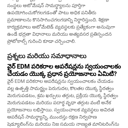
సంస్థలు ఆటోమేషన్ సామర్థ్యాలను పూర్తిగా
ఉపయోగించుకోగలగడంతో పాటు అధిక పనితీరు
ప్రమాణాలను కొనసాగించగలగడాన్ని నిర్ధారిస్తుంది. శిక్షణా
కార్యక్రమాలు ఆటోమేటెడ్ వ్యవస్థలకు ప్రత్యేకంగా అనువుగా
ఉండే భద్రతా విధానాలు మరియు అత్యవసర ప్రతిస్పందన
ప్రోటోకాల్స్ గురించి కూడా చర్చించాలి.
ప్రశ్నలు మరియు సమాధానాలు
వైర్ EDM పరికరాల ఆపరేషన్లను స్వయంచాలకం
చేయడం యొక్క ప్రధాన ప్రయోజనాలు ఏమిటి?
వైర్ EDM పరికరాల ఆపరేషన్లను స్వయంచాలకం చేయడం
వల్ల ఉత్పత్తి సామర్థ్యం పెరుగుదల, కొలతల యొక్క స్థిరత్వం
మెరుగుపడటం, శ్రమ ఖర్చులు తగ్గుట, ప్రక్రియ యొక్క స్థిరత్వం
మెరుగుపడటం మరియు పదార్థ వృథా తగ్గుట వంటి అనేక
ప్రయోజనాలు లభిస్తాయి. స్వయంచాలక వ్యవస్థలు అవిరత
ఆపరేషన్ సామర్థ్యాన్ని, ముందస్తు రక్షణ నిర్వహణ
షెడ్యూలింగ్‌ను మరియు నిజ సమయ నాణ్యత మానిటరింగ్‌ను