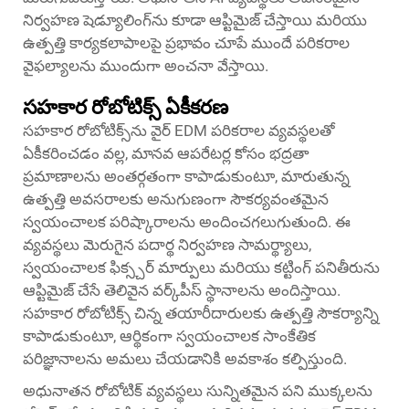
నిర్వహణ షెడ్యూలింగ్‌ను కూడా ఆప్టిమైజ్ చేస్తాయి మరియు
ఉత్పత్తి కార్యకలాపాలపై ప్రభావం చూపే ముందే పరికరాల
వైఫల్యాలను ముందుగా అంచనా వేస్తాయి.
సహకార రోబోటిక్స్ ఏకీకరణ
సహకార రోబోటిక్స్‌ను వైర్ EDM పరికరాల వ్యవస్థలతో
ఏకీకరించడం వల్ల, మానవ ఆపరేటర్ల కోసం భద్రతా
ప్రమాణాలను అంతర్గతంగా కాపాడుకుంటూ, మారుతున్న
ఉత్పత్తి అవసరాలకు అనుగుణంగా సౌకర్యవంతమైన
స్వయంచాలక పరిష్కారాలను అందించగలుగుతుంది. ఈ
వ్యవస్థలు మెరుగైన పదార్థ నిర్వహణ సామర్థ్యాలు,
స్వయంచాలక ఫిక్స్చర్ మార్పులు మరియు కట్టింగ్ పనితీరును
ఆప్టిమైజ్ చేసే తెలివైన వర్క్‌పీస్ స్థానాలను అందిస్తాయి.
సహకార రోబోటిక్స్ చిన్న తయారీదారులకు ఉత్పత్తి సౌకర్యాన్ని
కాపాడుకుంటూ, ఆర్థికంగా స్వయంచాలక సాంకేతిక
పరిజ్ఞానాలను అమలు చేయడానికి అవకాశం కల్పిస్తుంది.
అధునాతన రోబోటిక్ వ్యవస్థలు సున్నితమైన పని ముక్కలను