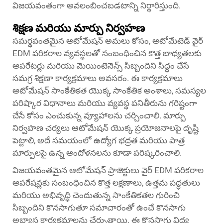
విజయవంతంగా అవలంబించబడటాన్ని నిర్ధారిస్తుంది.
శిక్షణ మరియు మార్పు నిర్వహణ
సమర్థవంతమైన ఆటోమేషన్ అమలు కోసం, ఆటోమేటెడ్ వైర్
EDM పరికరాల వ్యవస్థలతో సంబంధించిన కొత్త బాధ్యతలకు
ఆపరేటర్లు మరియు మెయింటెనెన్స్ సిబ్బందిని సిద్ధం చేసే
సమగ్ర శిక్షణా కార్యక్రమాలు అవసరం. ఈ కార్యక్రమాలు
ఆటోమేషన్ సాంకేతికత యొక్క సాంకేతిక అంశాలు, సమస్యల
పరిష్కార విధానాలు మరియు వ్యవస్థ పనితీరును గరిష్టంగా
చేసే కోసం ఎంచుకున్న వ్యూహాలను చర్చించాలి. మార్పు
నిర్వహణ చర్యలు ఆటోమేషన్ యొక్క ప్రయోజనాలపై దృష్టి
పెట్టాలి, అదే సమయంలో ఉద్యోగ భద్రత మరియు పాత్ర
మార్పులపై ఉన్న ఆందోళనలను కూడా పరిష్కరించాలి.
విజయవంతమైన ఆటోమేషన్ ప్రాజెక్టులు వైర్ EDM పరికరాల
ఆపరేషన్లకు సంబంధించిన కొత్త లక్షణాలు, ఉత్తమ పద్ధతులు
మరియు అభివృద్ధి చెందుతున్న సాంకేతికతల గురించి
సిబ్బందిని కొనసాగుతూ సమాచారంతో ఉంచే కొనసాగు
అభ్యాస కార్యక్రమాలను చేర్చుతాయి. ఈ కొనసాగు విద్య