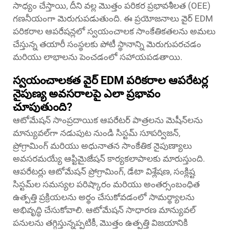
సాధ్యం చేస్తాయి, దీని వల్ల మొత్తం పరికర ప్రభావశీలత (OEE)
గణనీయంగా మెరుగుపడుతుంది. ఈ ప్రయోజనాలు వైర్ EDM
పరికరాల ఆపరేషన్లలో స్వయంచాలక సాంకేతికతలను అమలు
చేస్తున్న తయారీ సంస్థలకు పోటీ స్థానాన్ని మెరుగుపరచడం
మరియు లాభాలను పెంచడంలో సహాయపడతాయి.
స్వయంచాలకత వైర్ EDM పరికరాల ఆపరేటర్ల
నైపుణ్య అవసరాలపై ఎలా ప్రభావం
చూపుతుంది?
ఆటోమేషన్ సాంప్రదాయిక ఆపరేటర్ పాత్రలను మెషీన్‌లను
మాన్యువల్‌గా నడుపుట నుండి సిస్టమ్ సూపర్విజన్,
ప్రోగ్రామింగ్ మరియు అధునాతన సాంకేతిక నైపుణ్యాలు
అవసరమయ్యే ఆప్టిమైజేషన్ కార్యకలాపాలకు మారుస్తుంది.
ఆపరేటర్లు ఆటోమేషన్ ప్రోగ్రామింగ్, డేటా విశ్లేషణ, సంక్లిష్ట
సిస్టమ్‌ల సమస్యల పరిష్కారం మరియు అంతర్సంబంధిత
ఉత్పత్తి ప్రక్రియలను అర్థం చేసుకోవడంలో సామర్థ్యాలను
అభివృద్ధి చేసుకోవాలి. ఆటోమేషన్ సాధారణ మాన్యువల్
పనులను తగ్గిస్తున్నప్పటికీ, మొత్తం ఉత్పత్తి విజయానికి