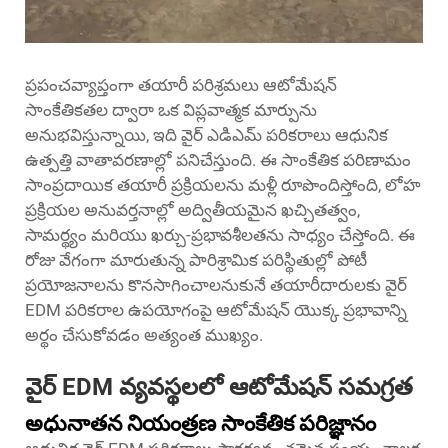
ప్రపంచవ్యాప్తంగా తయారీ పరిశ్రమలు ఆటోమేషన్
సాంకేతికతల ద్వారా ఒక విప్లవాత్మక మార్పును
అనుభవిస్తున్నాయి, ఇది
వైర్ ఎడిఎమ్ పరికరాలు
ఆధునిక
ఉత్పత్తి వాతావరణాల్లో పనిచేస్తుంది. ఈ సాంకేతిక పరిణామం
సాంప్రదాయిక తయారీ ప్రక్రియలను మళ్లీ రూపొందిస్తోంది, లోహ
ప్రక్రియల అనువర్తనాల్లో అద్వితీయమైన ఖచ్చితత్వం,
సామర్థ్యం మరియు ఖర్చు-ప్రభావశీలతను సాధ్యం చేస్తోంది. ఈ
రోజు వేగంగా మారుతున్న పారిశ్రామిక పరిస్థితుల్లో పోటీ
ప్రయోజనాలను కొనసాగించాలనుకునే తయారీదారులకు వైర్
EDM పరికరాల ఉపయోగంపై ఆటోమేషన్ యొక్క ప్రభావాన్ని
అర్థం చేసుకోవడం అత్యంత ముఖ్యం.
వైర్ EDM వ్యవస్థలలో ఆటోమేషన్ సమగ్రత
అధునాతన నియంత్రణ సాంకేతిక పరిజ్ఞానం