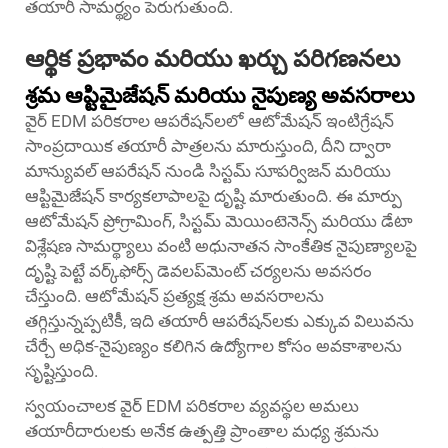
తయారీ సామర్థ్యం పెరుగుతుంది.
ఆర్థిక ప్రభావం మరియు ఖర్చు పరిగణనలు
శ్రమ ఆప్టిమైజేషన్ మరియు నైపుణ్య అవసరాలు
వైర్ EDM పరికరాల ఆపరేషన్‌లలో ఆటోమేషన్ ఇంటిగ్రేషన్
సాంప్రదాయిక తయారీ పాత్రలను మారుస్తుంది, దీని ద్వారా
మాన్యువల్ ఆపరేషన్ నుండి సిస్టమ్ సూపర్విజన్ మరియు
ఆప్టిమైజేషన్ కార్యకలాపాలపై దృష్టి మారుతుంది. ఈ మార్పు
ఆటోమేషన్ ప్రోగ్రామింగ్, సిస్టమ్ మెయింటెనెన్స్ మరియు డేటా
విశ్లేషణ సామర్థ్యాలు వంటి అధునాతన సాంకేతిక నైపుణ్యాలపై
దృష్టి పెట్టే వర్క్‌ఫోర్స్ డెవలప్‌మెంట్ చర్యలను అవసరం
చేస్తుంది. ఆటోమేషన్ ప్రత్యక్ష శ్రమ అవసరాలను
తగ్గిస్తున్నప్పటికీ, ఇది తయారీ ఆపరేషన్‌లకు ఎక్కువ విలువను
చేర్చే అధిక-నైపుణ్యం కలిగిన ఉద్యోగాల కోసం అవకాశాలను
సృష్టిస్తుంది.
స్వయంచాలక వైర్ EDM పరికరాల వ్యవస్థల అమలు
తయారీదారులకు అనేక ఉత్పత్తి ప్రాంతాల మధ్య శ్రమను