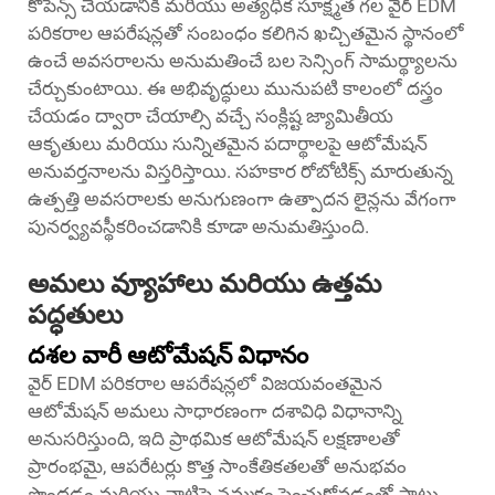
కోపెన్స్ చేయడానికి మరియు అత్యధిక సూక్ష్మత గల వైర్ EDM
పరికరాల ఆపరేషన్లతో సంబంధం కలిగిన ఖచ్చితమైన స్థానంలో
ఉంచే అవసరాలను అనుమతించే బల సెన్సింగ్ సామర్థ్యాలను
చేర్చుకుంటాయి. ఈ అభివృద్ధులు మునుపటి కాలంలో దస్త్రం
చేయడం ద్వారా చేయాల్సి వచ్చే సంక్లిష్ట జ్యామితీయ
ఆకృతులు మరియు సున్నితమైన పదార్థాలపై ఆటోమేషన్
అనువర్తనాలను విస్తరిస్తాయి. సహకార రోబోటిక్స్ మారుతున్న
ఉత్పత్తి అవసరాలకు అనుగుణంగా ఉత్పాదన లైన్లను వేగంగా
పునర్వ్యవస్థీకరించడానికి కూడా అనుమతిస్తుంది.
అమలు వ్యూహాలు మరియు ఉత్తమ
పద్ధతులు
దశల వారీ ఆటోమేషన్ విధానం
వైర్ EDM పరికరాల ఆపరేషన్లలో విజయవంతమైన
ఆటోమేషన్ అమలు సాధారణంగా దశావిధి విధానాన్ని
అనుసరిస్తుంది, ఇది ప్రాథమిక ఆటోమేషన్ లక్షణాలతో
ప్రారంభమై, ఆపరేటర్లు కొత్త సాంకేతికతలతో అనుభవం
పొందడం మరియు వాటిపై నమ్మకం పెంచుకోవడంతో పాటు