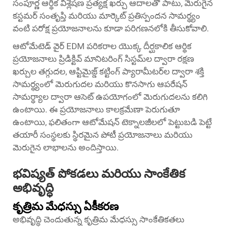
సంపూర్ణ ఆర్థిక విశ్లేషణ ప్రత్యక్ష ఖర్చు ఆదాలతో పాటు, మెరుగైన
కస్టమర్ సంతృప్తి మరియు మార్కెట్ ప్రతిస్పందన సామర్థ్యం
వంటి పరోక్ష ప్రయోజనాలను కూడా పరిగణనలోకి తీసుకోవాలి.
ఆటోమేటెడ్ వైర్ EDM పరికరాల యొక్క దీర్ఘకాలిక ఆర్థిక
ప్రయోజనాలు ప్రిడిక్టివ్ మానిటరింగ్ సిస్టమ్‌ల ద్వారా రక్షణ
ఖర్చుల తగ్గుదల, ఆప్టిమైజ్డ్ కట్టింగ్ ప్యారామీటర్‌ల ద్వారా శక్తి
సామర్థ్యంలో మెరుగుదల మరియు కొనసాగు ఆపరేషన్
సామర్థ్యాల ద్వారా ఆసెట్ ఉపయోగంలో మెరుగుదలను కలిగి
ఉంటాయి. ఈ ప్రయోజనాలు కాలక్రమేణా పెరుగుతూ
ఉంటాయి, ఫలితంగా ఆటోమేషన్ టెక్నాలజీలలో పెట్టుబడి పెట్టే
తయారీ సంస్థలకు స్థిరమైన పోటీ ప్రయోజనాలు మరియు
మెరుగైన లాభాలను అందిస్తాయి.
భవిష్యత్ పోకడలు మరియు సాంకేతిక
అభివృద్ధి
కృత్రిమ మేధస్సు ఏకీకరణ
అభివృద్ధి చెందుతున్న కృత్రిమ మేధస్సు సాంకేతికతలు