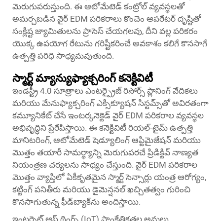
మెరుగుపరుస్తుంది. ఈ ఆటోమేటెడ్ కంట్రోల్ వ్యవస్థలతో
అమర్చబడిన వైర్ EDM పరికరాలు కొంచెం ఆపరేటర్ దృష్టితో
సంక్లిష్ట జ్యామితులను ప్రాసెస్ చేయగలవు, దీని వల్ల పరికరం
యొక్క ఉపయోగ రేటును గరిష్టీకరించే అవకాశం కలిగే కొనసాగే
ఉత్పత్తి పరిధి సాధ్యమవుతుంది.
స్మార్ట్ మ్యాన్యుఫ్యాక్చరింగ్ కనెక్టివిటీ
ఇండస్ట్రీ 4.0 సూత్రాలు ఎంటర్ప్రైజ్ రిసోర్స్ ప్లానింగ్ వేదికలు
మరియు మేనుఫ్యాక్చరింగ్ ఎక్సిక్యూషన్ సిస్టమ్స్‌తో అవిరతంగా
కమ్యూనికేట్ చేసే ఇంటర్కనెక్టెడ్ వైర్ EDM పరికరాల వ్యవస్థల
అభివృద్ధిని ప్రేరేపిస్తాయి. ఈ కనెక్టివిటీ రియల్-టైమ్ ఉత్పత్తి
మానిటరింగ్, ఆటోమేటెడ్ షెడ్యూలింగ్ ఆప్టిమైజేషన్ మరియు
మొత్తం తయారీ సామర్థ్యాన్ని మెరుగుపరచే ప్రిడిక్టివ్ నాణ్యత
నియంత్రణ చర్యలను సాధ్యం చేస్తుంది. వైర్ EDM పరికరాల
మొత్తం వ్యాప్తిలో ఏకీకృతమైన స్మార్ట్ సెన్సార్లు యంత్ర ఆరోగ్యం,
కట్టింగ్ పనితీరు మరియు డైమెన్షనల్ ఖచ్చితత్వం గురించి
కొనసాగుతున్న ఫీడ్‌బ్యాక్‌ను అందిస్తాయి.
ఇంటర్నెట్ ఆఫ్ థింగ్స్ (IoT) సాంకేతికతల అమలు,