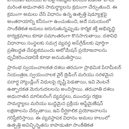
మరింత అధునాతన సామర్థ్యాలను క్రమంగా చేర్చుతుంది. ఈ
క్రమంగా అమలు చేసే విధానం ఉన్న ఉత్పత్తి షెడ్యూళ్లపై
అంతరాయాన్ని కనీసంగా ఉంచుతుంది, అదే సమయంలో
సాంకేతికత అమలు జరుగుతున్నప్పుడు కార్మిక శక్తి అభివృద్ధి
కార్యక్రమాలు కూడా సమాంతరంగా కొనసాగుతాయి. దశావిధి
విధానాలు సంస్థలకు సమగ్ర వ్యవస్థ అప్‌గ్రేడ్‌లకు పూర్తిగా
ప్రతిబద్ధత చేపట్టకముందు ఆటోమేషన్ ప్రయోజనాలను
ధృవీకరించడానికి కూడా అనుమతిస్తాయి.
ప్రారంభ స్వయంచాలకత దశలు తరచుగా ప్రాథమిక పేరామీటర్
నియంత్రణ, స్వయంచాలక వైర్ థ్రెడింగ్ మరియు సరళమైన
పదార్థ హ్యాండ్లింగ్ విధులపై దృష్టి పెడతాయి, ఇవి వెంటనే
ఉత్పాదకత మెరుగుదలలను అందిస్తాయి. తరువాతి దశలు
అధునాతన మానిటరింగ్ వ్యవస్థలు, ముందస్తు రక్షణ
సామర్థ్యాలు మరియు బుద్ధిమైన ప్రక్రియ ఆప్టిమైజేషన్
లక్షణాలను చేర్చుతాయి, ఇవి దీర్ఘకాలిక ప్రయోజనాలను
గరిష్టీకరిస్తాయి. ఈ వ్యవస్థాపక విధానం అమలు కాలంలో
ఉత్పత్తి అవిచ్ఛిన్నతను కాపాడుతూ సాంకేతికత