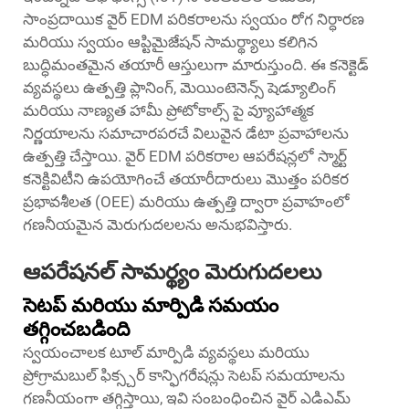
సాంప్రదాయిక వైర్ EDM పరికరాలను స్వయం రోగ నిర్ధారణ
మరియు స్వయం ఆప్టిమైజేషన్ సామర్థ్యాలు కలిగిన
బుద్ధిమంతమైన తయారీ ఆస్తులుగా మారుస్తుంది. ఈ కనెక్టెడ్
వ్యవస్థలు ఉత్పత్తి ప్లానింగ్, మెయింటెనెన్స్ షెడ్యూలింగ్
మరియు నాణ్యత హామీ ప్రోటోకాల్స్ పై వ్యూహాత్మక
నిర్ణయాలను సమాచారపరచే విలువైన డేటా ప్రవాహాలను
ఉత్పత్తి చేస్తాయి. వైర్ EDM పరికరాల ఆపరేషన్లలో స్మార్ట్
కనెక్టివిటీని ఉపయోగించే తయారీదారులు మొత్తం పరికర
ప్రభావశీలత (OEE) మరియు ఉత్పత్తి ద్వారా ప్రవాహంలో
గణనీయమైన మెరుగుదలలను అనుభవిస్తారు.
ఆపరేషనల్ సామర్థ్యం మెరుగుదలలు
సెటప్ మరియు మార్పిడి సమయం
తగ్గించబడింది
స్వయంచాలక టూల్ మార్పిడి వ్యవస్థలు మరియు
ప్రోగ్రామబుల్ ఫిక్స్చర్ కాన్ఫిగరేషన్లు సెటప్ సమయాలను
గణనీయంగా తగ్గిస్తాయి, ఇవి సంబంధించిన
వైర్ ఎడిఎమ్