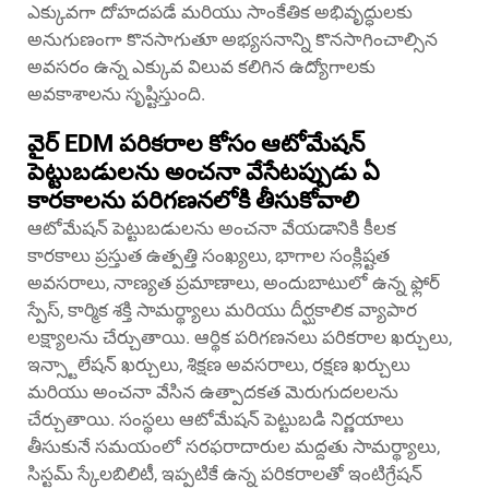
ఎక్కువగా దోహదపడే మరియు సాంకేతిక అభివృద్ధులకు
అనుగుణంగా కొనసాగుతూ అభ్యసనాన్ని కొనసాగించాల్సిన
అవసరం ఉన్న ఎక్కువ విలువ కలిగిన ఉద్యోగాలకు
అవకాశాలను సృష్టిస్తుంది.
వైర్ EDM పరికరాల కోసం ఆటోమేషన్
పెట్టుబడులను అంచనా వేసేటప్పుడు ఏ
కారకాలను పరిగణనలోకి తీసుకోవాలి
ఆటోమేషన్ పెట్టుబడులను అంచనా వేయడానికి కీలక
కారకాలు ప్రస్తుత ఉత్పత్తి సంఖ్యలు, భాగాల సంక్లిష్టత
అవసరాలు, నాణ్యత ప్రమాణాలు, అందుబాటులో ఉన్న ఫ్లోర్
స్పేస్, కార్మిక శక్తి సామర్థ్యాలు మరియు దీర్ఘకాలిక వ్యాపార
లక్ష్యాలను చేర్చుతాయి. ఆర్థిక పరిగణనలు పరికరాల ఖర్చులు,
ఇన్స్టాలేషన్ ఖర్చులు, శిక్షణ అవసరాలు, రక్షణ ఖర్చులు
మరియు అంచనా వేసిన ఉత్పాదకత మెరుగుదలలను
చేర్చుతాయి. సంస్థలు ఆటోమేషన్ పెట్టుబడి నిర్ణయాలు
తీసుకునే సమయంలో సరఫరాదారుల మద్దతు సామర్థ్యాలు,
సిస్టమ్ స్కేలబిలిటీ, ఇప్పటికే ఉన్న పరికరాలతో ఇంటిగ్రేషన్