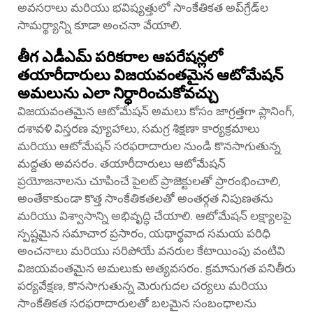
అవసరాలు మరియు భవిష్యత్తులో సాంకేతికత అప్‌గ్రేడ్‌ల
సామర్థ్యాన్ని కూడా అంచనా వేయాలి.
తీగ ఎడీఎమ్ పరికరాల ఆపరేషన్లలో
తయారీదారులు విజయవంతమైన ఆటోమేషన్
అమలును ఎలా నిర్ధారించుకోవచ్చు
విజయవంతమైన ఆటోమేషన్ అమలు కోసం జాగ్రత్తగా ప్లానింగ్,
దశావళి విస్తరణ వ్యూహాలు, సమగ్ర శిక్షణా కార్యక్రమాలు
మరియు ఆటోమేషన్ సరఫరాదారుల నుండి కొనసాగుతున్న
మద్దతు అవసరం. తయారీదారులు ఆటోమేషన్
ప్రయోజనాలను చూపించే పైలట్ ప్రాజెక్టులతో ప్రారంభించాలి,
అంతేకాకుండా కొత్త సాంకేతికతలతో అంతర్గత నిపుణతను
మరియు విశ్వాసాన్ని అభివృద్ధి చేయాలి. ఆటోమేషన్ లక్ష్యాలపై
స్పష్టమైన సమాచార ప్రసారం, యథార్థవాద సమయ పరిధి
అంచనాలు మరియు సరిపోయే వనరుల కేటాయింపు వంటివి
విజయవంతమైన అమలుకు అత్యవసరం. క్రమానుగత పనితీరు
పర్యవేక్షణ, కొనసాగుతున్న మెరుగుదల చర్యలు మరియు
సాంకేతికత సరఫరాదారులతో బలమైన సంబంధాలను