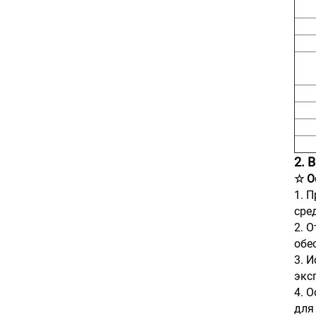
2. 
☆ О
1. 
сре
2. 
обе
3. 
экс
4. 
для