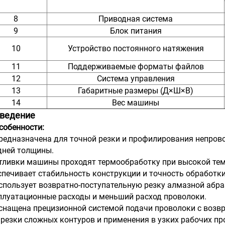
8
Приводная система
9
Блок питания
10
Устройство постоянного натяжения
11
Поддерживаемые форматы файлов
12
Система управления
13
Габаритные размеры (Д×Ш×В)
14
Вес машины
Введение
собенности:
Предназначена для точной резки и профилирования непров
дней толщины.
Отливки машины проходят термообработку при высокой тем
спечивает стабильность конструкции и точность обработки
Использует возвратно-поступательную резку алмазной абра
плуатационные расходы и меньший расход проволоки.
Оснащена прецизионной системой подачи проволоки с воз
 резки сложных контуров и применения в узких рабочих пр