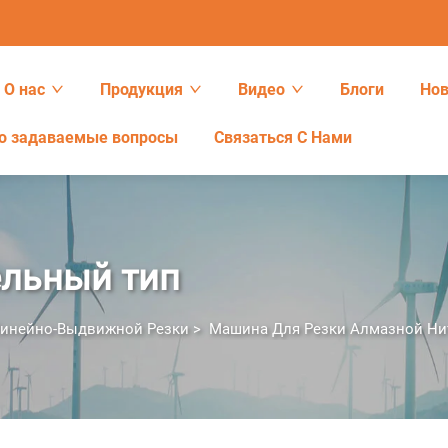
О нас
Продукция
Видео
Блоги
Нов
о задаваемые вопросы
Связаться С Нами
ельный тип
Линейно-Выдвижной Резки
>
Машина Для Резки Алмазной Н