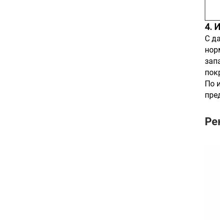
4. 
С д
нор
зап
пок
По 
пре
Ре