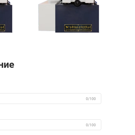
ние
0/100
0/100