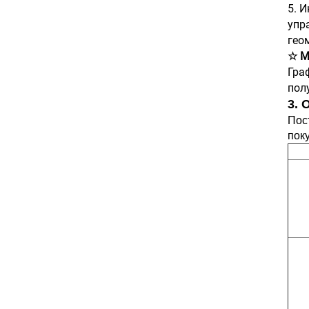
5. 
упр
гео
☆ М
Гра
пол
3. 
Пос
пок