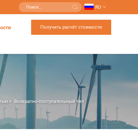
RU
Получить расчёт стоимости
ости
итью
>
Возвратно-поступательный тип