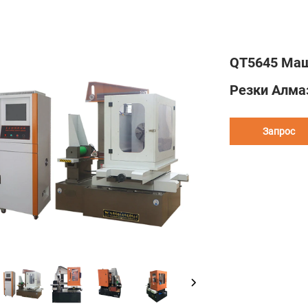
QT5645 Маш
Резки Алма
Запрос