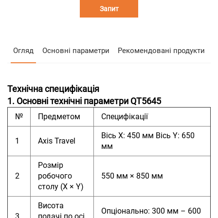
Запит
Огляд
Основні параметри
Рекомендовані продукти
Технічна специфікація
1. Основні технічні параметри QT5645
№
Предметом
Специфікації
Вісь X: 450 мм Вісь Y: 650
1
Axis Travel
мм
Розмір
2
робочого
550 мм × 850 мм
столу (X × Y)
Висота
Опціонально: 300 мм – 600
3
подачі по осі