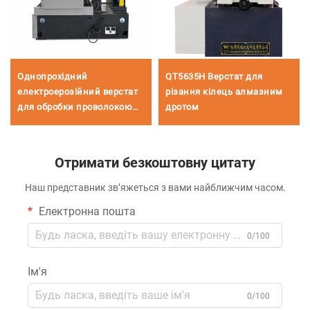
Однопрохідний
QT5635H Верстат для
електроерозійний верстат
різання кілець алмазним
для обробки проволокою
дротом
DK7735
Отримати безкоштовну цитату
Наш представник зв’яжеться з вами найближчим часом.
Електронна пошта
0/100
Ім'я
0/100