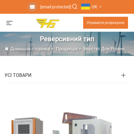
UK
[email protected]
Отримати розрахунок
Реверсивний тип
Домашня сторінка
>
Продукція
>
Верстат Для Різання Дротом
УСІ ТОВАРИ