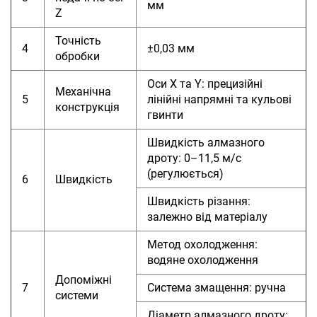
мм
Z
Точність
4
±0,03 мм
обробки
Оси X та Y: прецизійні
Механічна
5
лінійні напрямні та кульові
конструкція
гвинти
Швидкість алмазного
дроту: 0–11,5 м/с
(регулюється)
6
Швидкість
Швидкість різання:
залежно від матеріалу
Метод охолодження:
водяне охолодження
Допоміжні
7
Система змащення: ручна
системи
Діаметр алмазного дроту: