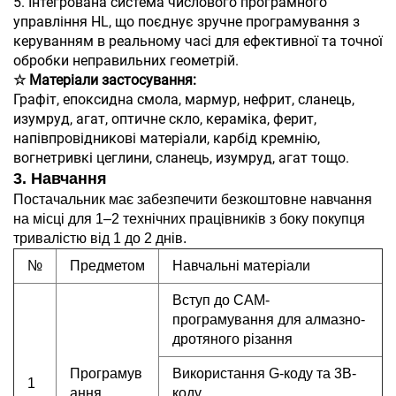
5. Інтегрована система числового програмного
управління HL, що поєднує зручне програмування з
керуванням в реальному часі для ефективної та точної
обробки неправильних геометрій.
☆ Матеріали застосування:
Графіт, епоксидна смола, мармур, нефрит, сланець,
изумруд, агат, оптичне скло, кераміка, ферит,
напівпровідникові матеріали, карбід кремнію,
вогнетривкі цеглини, сланець, изумруд, агат тощо.
3. Навчання
Постачальник має забезпечити безкоштовне навчання
на місці для 1–2 технічних працівників з боку покупця
тривалістю від 1 до 2 днів.
№
Предметом
Навчальні матеріали
Вступ до CAM-
програмування для алмазно-
дротяного різання
Програмув
Використання G-коду та 3B-
1
ання
коду