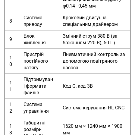
φ0,14–0,45 мм
Система
Кроковий двигун із
8
приводу
спеціальним драйвером
Блок
Змінний струм 380 В (за
9
живлення
бажанням 220 В), 50 Гц
Пристрій
Пневматичний контроль за
1
постійного
допомогою повітряного
0
натягу
насоса
Підтримуван
1
і формати
Код G, код 3B
1
файлів
1
Система
Система керування HL CNC
2
управління
Габаритні
1
1620 мм × 1240 мм × 1900
розміри
3
мм