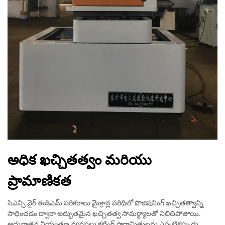
అధిక ఖచ్చితత్వం మరియు
ప్రామాణికత
సిఎన్సి వైర్ ఈడిఎమ్ పరికరాలు మైక్రాన్ల పరిధిలో పొజిషనింగ్ ఖచ్చితత్వాన్ని
సాధించడం ద్వారా అద్భుతమైన ఖచ్చితత్వ సామర్థ్యాలతో నిలిచిపోతాయి.
అధునాతన నియంత్రణ వ్యవస్థలు కటింగ్ పారామితులను ఎప్పటికప్పుడు