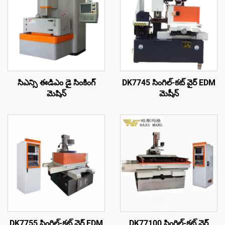
సిఎన్సి ఈడిఎం డై సింకింగ్
DK7745 సింగిల్-కట్ వైర్ EDM
మెషిన్
మెషీన్
DK7755 సింగిల్-కట్ వైర్ EDM
DK77100 సింగిల్-కట్ వైర్