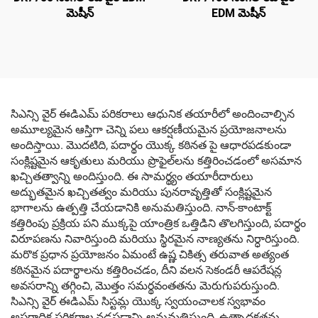
మెషీన్
EDM మెషీన్
సిఎన్సి వైర్ ఈడిఎమ్ పరికరాలు ఆధునిక తయారీలో అందించాల్సిన
అమూల్యమైన ఆస్తిగా చెన్ని పలు ఆకర్షణీయమైన ప్రయోజనాలను
అందిస్తాయి. మొదటిది, పదార్థం యొక్క కఠినత పై ఆధారపడకుండా
సంక్లిష్టమైన ఆకృతులు మరియు ప్రొఫైల్‌లను కత్తిరించడంలో అసమాన
ఖచ్చితత్వాన్ని అందిస్తుంది. ఈ సామర్థ్యం తయారీదారులు
అద్భుతమైన ఖచ్చితత్వం మరియు పునరావృత్తితో సంక్లిష్టమైన
భాగాలను ఉత్పత్తి చేయడానికి అనుమతిస్తుంది. నాన్-కాంటాక్ట్
కత్తిరింపు ప్రక్రియ పని ముక్కపై యాంత్రిక ఒత్తిడిని తొలగిస్తుంది, పదార్థం
విరూపణను నివారిస్తుంది మరియు స్థిరమైన నాణ్యతను నిర్ధారిస్తుంది.
మరొక ప్రధాన ప్రయోజనం ఏమంటే ఉష్ణ చికిత్స తరువాత అత్యంత
కఠినమైన పదార్థాలను కత్తిరించడం, దీని వలన సెకండరీ ఆపరేషన్ల
అవసరాన్ని తగ్గించి, మొత్తం సమర్థవంతతను మెరుగుపరుస్తుంది.
సిఎన్సి వైర్ ఈడిఎమ్ సిస్టమ్ల యొక్క స్వయంచాలక స్వభావం
అపరాధిక పరికరాల నడపడాన్ని అనుమతిస్తుంది, ఉత్పాదకతను