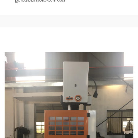
వైర్ ఎడిఎమ్ పరికరాలు కొనండి