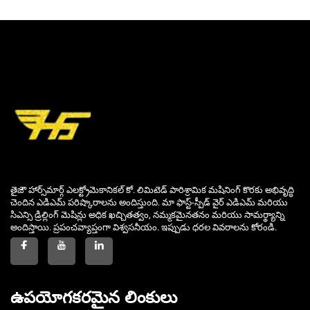
తైజౌ హార్స్‌మార్గ్ ఎలక్ట్రోమెకానికల్ కో. లిమిటెడ్ పారిశ్రామిక మషినింగ్ కొరకు అభివృద్ధి
చెందిన ఎడిఎమ్ పరిష్కారాలను అందిస్తుంది. మా ఫాస్ట్-స్పీడ్ వైర్ ఎడిఎమ్ మరియు
సిఎన్సి డ్రిల్లింగ్ మెషిన్లు అధిక ఖచ్చితత్వం, నమ్మకమైనతనం మరియు సామర్థ్యాన్ని
అందిస్తాయి. ప్రపంచవ్యాప్తంగా విశ్వసనీయం. ఇప్పుడు ధరల వివరాలను కోరండి.
ఉపయోగకరమైన లింకులు