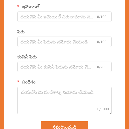
ఇమెయిల్
0/100
పేరు
0/100
కంపెనీ పేరు
0/200
సందేశం
0/1000
సమర్పించండి