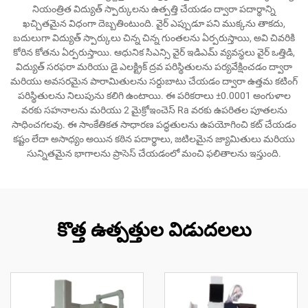
నియంత్రిత విద్యుత్ స్పార్కులను ఉత్పత్తి చేయడం ద్వారా పదార్థాన్ని
ఖచ్చితమైన విధంగా దెబ్బతింటుంది. వైర్ ఎప్పుడూ పని ముక్కను తాకదు,
బదులుగా విద్యుత్ స్పార్కులు చిన్న చిన్న గుంతలను ఏర్పరుస్తాయి, అవి చివరికి
కోరిన కోతను ఏర్పరుస్తాయి. ఆధునిక సిఎన్సి వైర్ ఇడిఎమ్ వ్యవస్థలు వైర్ ఒత్తిడి,
విద్యుత్ సరఫరా మరియు డై ఎలక్ట్రిక్ ద్రవ పరిస్థితులను పర్యవేక్షించడం ద్వారా
మరియు అవసరమైన పారామితులను సర్దుబాటు చేయడం ద్వారా ఉత్తమ కటింగ్
పరిస్థితులను నిలుపును కలిగి ఉంటాయి. ఈ పరికరాలు ±0.0001 అంగుళాల
వరకు సహనాలను మరియు 2 మైక్రోఇంచెస్ Ra వరకు ఉపరితల పూతలను
సాధించగలవు. ఈ సాంకేతికత సాధారణ పద్ధతులను ఉపయోగించి కట్ చేయడం
కష్టం లేదా అసాధ్యం అయిన కఠిన పదార్థాలు, జటిలమైన జ్యామితులు మరియు
సున్నితమైన భాగాలను ప్రాసెస్ చేయడంలో మంచి ఫలితాలను ఇస్తుంది.
కొత్త ఉత్పత్తుల విడుదలలు