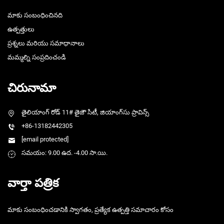
మాకు సంబంధించినది
ఉత్పత్తులు
ప్రశ్నలు మరియు సమాధానాలు
మమ్మల్ని సంప్రదించండి
చిరునామా
తైలియాంగ్ రోడ్ 11# తైజౌ సిటీ, జియాంగ్‌సు ప్రావిన్స్
+86-13182442305
[email protected]
సమయం: 9.00 ఉద. -4.00 సా.యి.
వార్తా పత్రిక
మాకు సంబంధించడానికి స్వాగతం, ప్రత్యేక ఉత్పత్తి సమాచారం కోసం