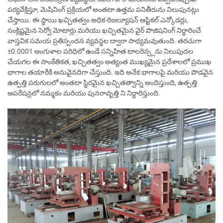
పర్యవేక్షిస్తూ, మెషినింగ్ ప్రక్రియలో అంతటా ఉత్తమ పనితీరును నిలుపునట్లు
చేస్తాయి. ఈ స్థాయి ఖచ్చితత్వం అధిక-రిజల్యూషన్ ఆప్టికల్ ఎన్కోడర్లు,
సంక్లిష్టమైన సెర్వో మోటార్లు మరియు ఖచ్చితమైన వైర్ పొజిషనింగ్ నిర్ధారించే
వాస్తవిక సమయ ప్రతిస్పందన వ్యవస్థల ద్వారా సాధ్యమవుతుంది. తరచుగా
±0.0001 అంగుళాల పరిధిలో ఉండే సన్నిహిత టాలరెన్స్లను నిలుపుదల
చేయగల ఈ సాంకేతికత, ఖచ్చితత్వం అత్యంత ముఖ్యమైన ప్రదేశాలలో ప్రముఖ
భాగాల తయారీకి అనువైనదిగా చేస్తుంది. ఇది అనేక భాగాలపై మరియు పొడవైన
ఉత్పత్తి పరుగులలో అంతటా స్థిరమైన ఖచ్చితత్వాన్ని అందిస్తుంది, ఉత్పత్తి
ఆపరేషన్లలో నమ్మకం మరియు పునరావృత్తి ని నిర్ధారిస్తుంది.