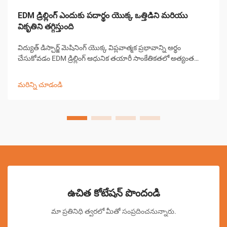
EDM డ్రిల్లింగ్ ఎందుకు పదార్థం యొక్క ఒత్తిడిని మరియు
వికృతిని తగ్గిస్తుంది
విద్యుత్ డిస్చార్జ్ మెషినింగ్ యొక్క విప్లవాత్మక ప్రభావాన్ని అర్థం
చేసుకోవడం EDM డ్రిల్లింగ్ ఆధునిక తయారీ సాంకేతికతలో అత్యంత
గణనీయమైన పురోగతులలో ఒకటిగా నిలిచింది. ఈ సంక్లిష్టమైన
మెషినింగ్ ప్రక్రియ పరిశ్రమలు పూర్వ-...
మరిన్ని చూడండి
ఉచిత కోటేషన్ పొందండి
మా ప్రతినిధి త్వరలో మీతో సంప్రదించనున్నారు.