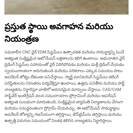
ప్రస్తుత స్థాయి అవగాహన మరియు
నియంత్రణ
సమకాలీన CNC వైర్ EDM సిస్టమ్‌లు ఉత్పాదకత మరియు సామర్థ్యాన్ని పెంచే
అత్యంత సంక్లిష్టమైన ఆటోమేషన్ లక్షణాలను కలిగి ఉంటాయి. అధునాతన వైర్
థ్రెడింగ్ సిస్టమ్‌ల సహాయంతో వైర్ విరిగిపోవడం మరియు మళ్లీ థ్రెడింగ్ చేయడం
స్వయంచాలకంగా జరుగుతుంది మరియు పరికరాలు ఎక్కువ సమయం పాటు
అపరేటర్ జోక్యం లేకుండా పనిచేస్తాయి. స్మార్ట్ మానిటరింగ్ సిస్టమ్‌లు కటింగ్
పరిస్థితులను నిరంతరం పర్యవేక్షిస్తూ ఉంటాయి, ఉత్తమ పనితీరు మరియు పార్ట్
నాణ్యతను నిర్ధారిస్తూ వాటిలో అవసరమైన మార్పులు చేస్తాయి. CAD/CAM
సాఫ్ట్‌వేర్ ఇంటిగ్రేషన్ వలన సముదాయాల ప్రోగ్రామింగ్ మరియు ఆపరేషన్
అత్యంత సులభంగా మారుతుంది, సంక్లిష్టమైన జ్యామితి నిర్మాణాలను వేగంగా
మరియు సమర్థవంతంగా ప్రోగ్రామ్ చేయవచ్చు. ఈ ఆటోమేషన్ సామర్థ్యాలు
ఆపరేటర్ జోక్యాన్ని గణనీయంగా తగ్గిస్తాయి, డౌన్‌టైమ్‌ను తగ్గిస్తాయి మరియు
ఉత్పత్తి పరుగుల సమయంలో నిలకడ కలిగిన నాణ్యతను నిర్ధారిస్తాయి.