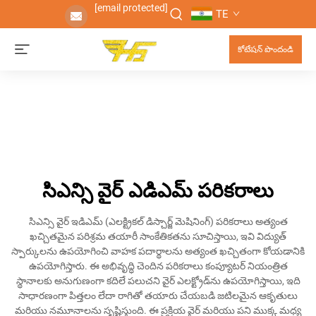
[email protected]
TE
కోటేషన్ పొందండి
సిఎన్సి వైర్ ఎడిఎమ్ పరికరాలు
సిఎన్సి వైర్ ఇడిఎమ్ (ఎలక్ట్రికల్ డిస్చార్జ్ మెషినింగ్) పరికరాలు అత్యంత
ఖచ్చితమైన పరిశ్రమ తయారీ సాంకేతికతను సూచిస్తాయి, ఇవి విద్యుత్
స్పార్కులను ఉపయోగించి వాహక పదార్థాలను అత్యంత ఖచ్చితంగా కోయడానికి
ఉపయోగిస్తారు. ఈ అభివృద్ధి చెందిన పరికరాలు కంప్యూటర్ నియంత్రిత
స్థానాలకు అనుగుణంగా కదిలే పలుచని వైర్ ఎలక్ట్రోడ్‌ను ఉపయోగిస్తాయి, ఇది
సాధారణంగా పిత్తలం లేదా రాగితో తయారు చేయబడి జటిలమైన ఆకృతులు
మరియు నమూనాలను సృష్టిస్తుంది. ఈ ప్రక్రియ వైర్ మరియు పని ముక్క మధ్య