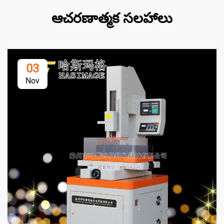
ఆచరణాత్మక సలహాలు
03
Nov