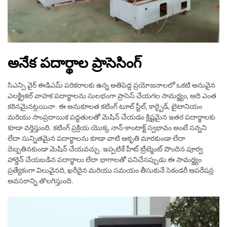
అనేక పదార్థాల ప్రాసెసింగ్
సిఎన్సి వైర్ ఈడిఎమ్ పరికరాలకు ఉన్న అతిపెద్ద ప్రయోజనాలలో ఒకటి అనువైన
ఎలక్ట్రికల్ వాహక పదార్థాలను సులభంగా ప్రాసెస్ చేయగల సామర్థ్యం, అది ఎంత
కఠినమైనట్లయినా. ఈ అనుకూలత కటింగ్ టూల్ స్టీల్, కార్బైడ్, టైటానియం
మరియు సాంప్రదాయిక పద్ధతులతో మెషిన్ చేయడం క్లిష్టమైన ఇతర పదార్థాలకు
కూడా వర్తిస్తుంది. కటింగ్ ప్రక్రియ యొక్క నాన్-కాంటాక్ట్ స్వభావం అంటే సన్నని
లేదా సున్నితమైన పదార్థాలను కూడా వాటి ఆకృతి మారకుండా లేదా
దెబ్బతినకుండా మెషిన్ చేయవచ్చు. ఇప్పటికే హీట్ ట్రీట్మెంట్ పొందిన పూర్వ
హార్డెన్ చేయబడిన పదార్థాలు లేదా భాగాలతో పనిచేసప్పుడు ఈ సామర్థ్యం
ప్రత్యేకంగా విలువైనది, ఖరీదైన మరియు సమయం తీసుకునే సెకండరీ ఆపరేషన్ల
అవసరాన్ని తొలగిస్తుంది.