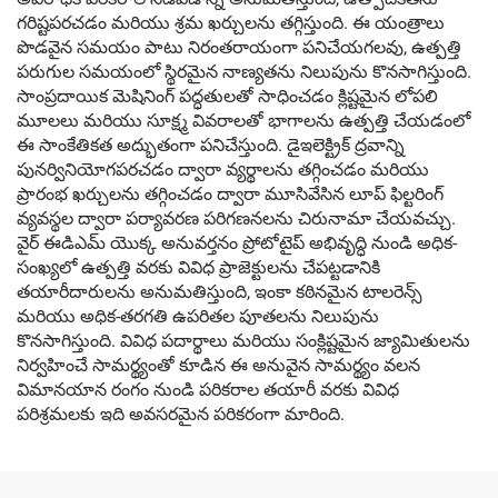
గరిష్టపరచడం మరియు శ్రమ ఖర్చులను తగ్గిస్తుంది. ఈ యంత్రాలు
పొడవైన సమయం పాటు నిరంతరాయంగా పనిచేయగలవు, ఉత్పత్తి
పరుగుల సమయంలో స్థిరమైన నాణ్యతను నిలుపును కొనసాగిస్తుంది.
సాంప్రదాయిక మెషినింగ్ పద్ధతులతో సాధించడం క్లిష్టమైన లోపలి
మూలలు మరియు సూక్ష్మ వివరాలతో భాగాలను ఉత్పత్తి చేయడంలో
ఈ సాంకేతికత అద్భుతంగా పనిచేస్తుంది. డైఇలెక్ట్రిక్ ద్రవాన్ని
పునర్వినియోగపరచడం ద్వారా వ్యర్థాలను తగ్గించడం మరియు
ప్రారంభ ఖర్చులను తగ్గించడం ద్వారా మూసివేసిన లూప్ ఫిల్టరింగ్
వ్యవస్థల ద్వారా పర్యావరణ పరిగణనలను చిరునామా చేయవచ్చు.
వైర్ ఈడిఎమ్ యొక్క అనువర్తనం ప్రోటోటైప్ అభివృద్ధి నుండి అధిక-
సంఖ్యలో ఉత్పత్తి వరకు వివిధ ప్రాజెక్టులను చేపట్టడానికి
తయారీదారులను అనుమతిస్తుంది, ఇంకా కఠినమైన టాలరెన్స్
మరియు అధిక-తరగతి ఉపరితల పూతలను నిలుపును
కొనసాగిస్తుంది. వివిధ పదార్థాలు మరియు సంక్లిష్టమైన జ్యామితులను
నిర్వహించే సామర్థ్యంతో కూడిన ఈ అనువైన సామర్థ్యం వలన
విమానయాన రంగం నుండి పరికరాల తయారీ వరకు వివిధ
పరిశ్రమలకు ఇది అవసరమైన పరికరంగా మారింది.