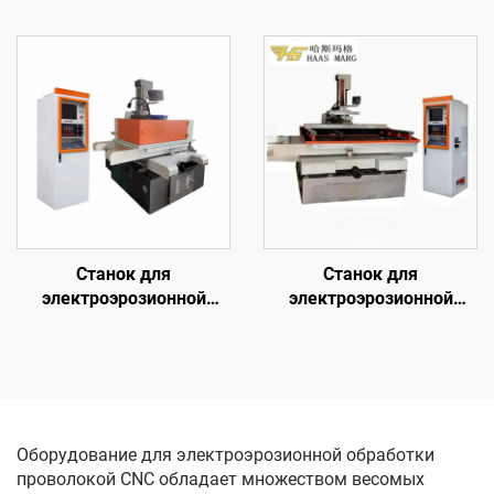
обработки методом
обработки проволочным
погружения с ЧПУ
электродом
однопроходного реза
DK7745
Станок для
Станок для
электроэрозионной
электроэрозионной
обработки проволочным
обработки проволочным
электродом
электродом
однопроходного реза
однопроходного реза
DK7755
DK77100
Оборудование для электроэрозионной обработки
проволокой CNC обладает множеством весомых