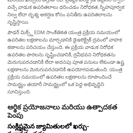
వచ్చే వాడుక ఉపరితలాలు ధరించడం నిరోధకత, స్నేహపూర్వక
నిల్వ లేదా దృశ్య ఆకర్షణ కోసం పనితీరు ఉపరితలాలను
సృష్టిస్తాయి.
పౌడర్ మిక్స్డ్ EDM సాంకేతికత యంత్ర ప్రక్రియ సమయంలో
ఉపరితల లక్షణాలను మార్చడానికి డైఇలెక్ట్రిక్ ద్రవంలో వాహక
కణాలను పరిచయం చేస్తుంది. ఈ ప్రక్రియ వాడుక నిరోధక
ఉపరితల పొరలను సృష్టించడానికి, ద్రవీభవన నిరోధకతను
మెరుగుపరచడానికి లేదా అదనపు పూత పనులు లేకుండా ఉష్ణ
లక్షణాలను మెరుగుపరచడానికి ఉపయోగపడుతుంది. యంత్ర
ప్రక్రియ సమయంలో ఉపరితల లక్షణాలను రూపొందించే
సామర్థ్యం తయారీ సామర్థ్యంలో ఒక పెద్ద అభివృద్ధిని
సూచిస్తుంది.
ఆర్థిక ప్రయోజనాలు మరియు ఉత్పాదకత
పెంపు
సంక్లిష్టమైన జ్యామితులలో ఖర్చు-