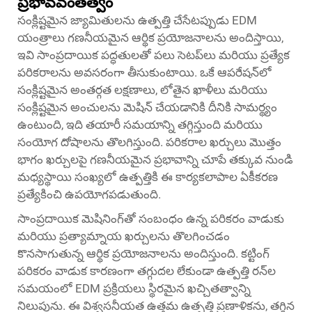
ప్రభావవంతత్వం
సంక్లిష్టమైన జ్యామితులను ఉత్పత్తి చేసేటప్పుడు EDM
యంత్రాలు గణనీయమైన ఆర్థిక ప్రయోజనాలను అందిస్తాయి,
ఇవి సాంప్రదాయిక పద్ధతులతో పలు సెటప్‌లు మరియు ప్రత్యేక
పరికరాలను అవసరంగా తీసుకుంటాయి. ఒకే ఆపరేషన్‌లో
సంక్లిష్టమైన అంతర్గత లక్షణాలు, లోతైన ఖాళీలు మరియు
సంక్లిష్టమైన అంచులను మెషిన్ చేయడానికి దీనికి సామర్థ్యం
ఉంటుంది, ఇది తయారీ సమయాన్ని తగ్గిస్తుంది మరియు
సంయోగ దోషాలను తొలగిస్తుంది. పరికరాల ఖర్చులు మొత్తం
భాగం ఖర్చులపై గణనీయమైన ప్రభావాన్ని చూపే తక్కువ నుండి
మధ్యస్థాయి సంఖ్యలో ఉత్పత్తికి ఈ కార్యకలాపాల ఏకీకరణ
ప్రత్యేకించి ఉపయోగపడుతుంది.
సాంప్రదాయిక మెషినింగ్‌తో సంబంధం ఉన్న పరికరం వాడుకు
మరియు ప్రత్యామ్నాయ ఖర్చులను తొలగించడం
కొనసాగుతున్న ఆర్థిక ప్రయోజనాలను అందిస్తుంది. కట్టింగ్
పరికరం వాడుక కారణంగా తగ్గుదల లేకుండా ఉత్పత్తి రన్‌ల
సమయంలో EDM ప్రక్రియలు స్థిరమైన ఖచ్చితత్వాన్ని
నిలుపును. ఈ విశ్వసనీయత ఉత్తమ ఉత్పత్తి ప్రణాళికను, తగ్గిన