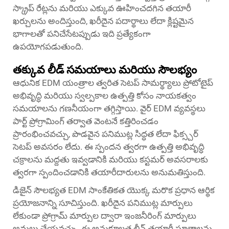
స్క్రాప్ రేట్లను మరియు ఎక్కువ ఊహించదగిన తయారీ
ఖర్చులను అందిస్తుంది, ఖరీదైన పదార్థాలు లేదా క్లిష్టమైన
భాగాలతో పనిచేసేటప్పుడు ఇది ప్రత్యేకంగా
ఉపయోగపడుతుంది.
తక్కువ లీడ్ సమయాలు మరియు సౌలభ్యం
ఆధునిక EDM యంత్రాల త్వరిత సెటప్ సామర్థ్యాలు ప్రోటోటైప్
అభివృద్ధి మరియు స్వల్పకాల ఉత్పత్తి కోసం నాయకత్వం
సమయాలను గణనీయంగా తగ్గిస్తాయి. వైర్ EDM వ్యవస్థలు
పార్ట్ ప్రోగ్రామింగ్ తర్వాత వెంటనే కత్తిరించడం
ప్రారంభించవచ్చు, పొడవైన పనిముట్ల సిద్ధత లేదా ఫిక్స్చర్
సెటప్ అవసరం లేదు. ఈ స్పందన త్వరగా ఉత్పత్తి అభివృద్ధి
చక్రాలను మద్దతు ఇవ్వడానికి మరియు కస్టమర్ అవసరాలకు
త్వరగా స్పందించడానికి తయారీదారులను అనుమతిస్తుంది.
డిజైన్ సౌలభ్యత EDM సాంకేతికత యొక్క మరొక ప్రధాన ఆర్థిక
ప్రయోజనాన్ని సూచిస్తుంది. ఖరీదైన పనిముట్ల మార్పులు
లేకుండా ప్రోగ్రామ్ మార్పుల ద్వారా ఇంజనీరింగ్ మార్పులు
అమలు చేయవచ్చు. ఈ అనుకూలత లీన్ తయారీ సూత్రాలను