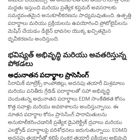
మద్దతు ఇస్తుంది మరియు ప్రత్యేక కస్టమర్ అవసరాలకు
సమర్థవంతమైన అనుకూలీకరణను సాధ్యమవుతుంది. ఉత్పత్తి
పదార్థాలు మరియు ప్రక్రియలను ఉపయోగించి ప్రోటోటైప్‌లను
మెషిన్ చేయడం డిజైన్ భావనల యొక్క ఖచ్చితమైన
ధృవీకరణను అందిస్తుంది.
భవిష్యత్ అభివృద్ధి మరియు అవతరిస్తున్న
పోకడలు
అధునాతన పదార్థాల ప్రాసెసింగ్
సిరామిక్ మాట్రిక్స్ కాంపోజిట్లు, అదనపు తయారీ మిశ్రమాలు
మరియు పనితీరు గ్రేడెడ్ పదార్థాలతో సహా అభివృద్ధి
చెందుతున్న అధునాతన పదార్థాలు EDM సాంకేతికత కోసం
కొత్త సవాళ్లు మరియు అవకాశాలను అందిస్తున్నాయి. ఈ
నూతన పదార్థాల కోసం ప్రాసెసింగ్ పారామితులను
అనుకూలీకరించడానికి ప్రత్యేక డైఎలెక్ట్రిక్ ద్రవాలు మరియు
ఎలక్ట్రోడ్ పదార్థాలపై పరిశోధనలు జరుగుతున్నాయి. EDMని
అదనపు తయారీతో కలిపే సంకర తయారీ ప్రక్రియల అభివృద్ధి