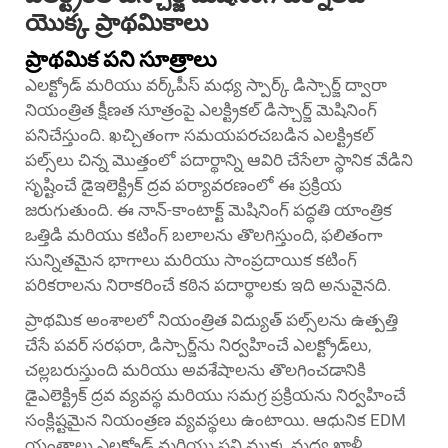
యొక్క ప్రాథమికాలు
ప్రాథమిక పని సూత్రాలు
ఎలక్ట్రోడ్ మరియు వర్క్‌పీస్ మధ్య స్పార్క్ డిస్చార్జ్ ద్వారా
నియంత్రిత క్షీణత సూత్రంపై ఎలక్ట్రికల్ డిస్చార్జ్ మెషినింగ్
పనిచేస్తుంది. ఖచ్చితంగా సమయపరచబడిన ఎలక్ట్రికల్
పల్స్‌లు చిన్న మొత్తంలో పదార్థాన్ని ఆవిరి చేసేలా స్థానిక వేడిని
సృష్టించే డైఇలెక్ట్రిక్ ద్రవ పర్యావరణంలో ఈ ప్రక్రియ
జరుగుతుంది. ఈ నాన్-కాంటాక్ట్ మెషినింగ్ పద్ధతి యాంత్రిక
ఒత్తిడి మరియు కటింగ్ బలాలను తొలగిస్తుంది, ఫలితంగా
సున్నితమైన భాగాలు మరియు సాంప్రదాయిక కటింగ్
పరికరాలను నిరాకరించే కఠిన పదార్థాలకు ఇది అనువైనది.
ప్రాథమిక అంశాలలో నియంత్రిత విద్యుత్ పల్స్‌లను ఉత్పత్తి
చేసే పవర్ సరఫరా, డిస్చార్జ్‌ను నిర్వహించే ఎలక్ట్రోడ్‌లు,
చల్లబరుస్తుంది మరియు అవశేషాలను తొలగించడానికి
డైఎలెక్ట్రిక్ ద్రవ వ్యవస్థ మరియు సమగ్ర ప్రక్రియను నిర్వహించే
సంక్లిష్టమైన నియంత్రణ వ్యవస్థలు ఉంటాయి. ఆధునిక EDM
యంత్రాలు ఎలక్ట్రోడ్ మరియు పని ముక్క మధ్య ఖాళీ