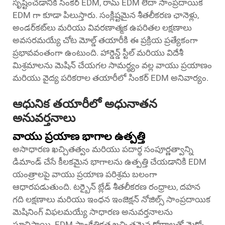
సృష్టించడానికి సింకర్ EDM, రామ్ EDM లేదా సాంప్రదాయిక
EDM గా కూడా పిలుస్తారు. సంక్లిష్టమైన శీతలీకరణ ఛానెళ్లు,
అండర్‌కట్‌లు మరియు వివరణాత్మక ఉపరితల లక్షణాలు
అవసరమయ్యే చోట మోల్డ్ తయారీకి ఈ ప్రక్రియ ప్రత్యేకంగా
ప్రభావవంతంగా ఉంటుంది. హార్డెన్డ్ స్టీల్ మరియు విదేశీ
మిశ్రమాలను మెషిన్ చేయగల సామర్థ్యం వల్ల వాయు ప్రయాణం
మరియు వైద్య పరికరాల తయారీలో సింకర్ EDM అనివార్యం.
ఆధునిక తయారీలో అధునాతన
అనువర్తనాలు
వాయు ప్రయాణ భాగాల ఉత్పత్తి
అసాధారణ ఖచ్చితత్వం మరియు పదార్థ సంపూర్ణత్వాన్ని
డిమాండ్ చేసే కీలకమైన భాగాలను ఉత్పత్తి చేయడానికి EDM
యంత్రాలపై వాయు ప్రయాణ పరిశ్రమ బలంగా
ఆధారపడుతుంది. టర్బైన్ బ్లేడ్ శీతలీకరణ రంధ్రాలు, దహన
గది లక్షణాలు మరియు ఇంధన ఇంజెక్షన్ నోజిల్స్ సాంప్రదాయిక
మెషినింగ్ విఫలమయ్యే సాధారణ అనువర్తనాలను
సూచిస్తాయి. EDM సాంకేతికత ఖచ్చితమైన కోణాలతో మైక్రో-