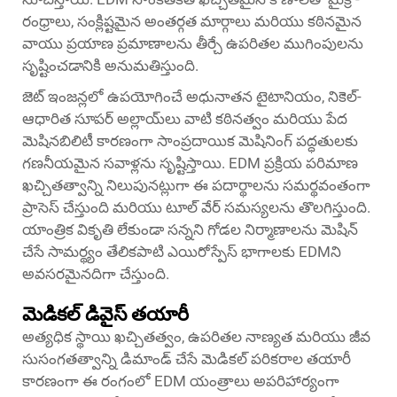
రంధ్రాలు, సంక్లిష్టమైన అంతర్గత మార్గాలు మరియు కఠినమైన
వాయు ప్రయాణ ప్రమాణాలను తీర్చే ఉపరితల ముగింపులను
సృష్టించడానికి అనుమతిస్తుంది.
జెట్ ఇంజన్లలో ఉపయోగించే అధునాతన టైటానియం, నికెల్-
ఆధారిత సూపర్ అల్లాయ్‌లు వాటి కఠినత్వం మరియు పేద
మెషినబిలిటీ కారణంగా సాంప్రదాయిక మెషినింగ్ పద్ధతులకు
గణనీయమైన సవాళ్లను సృష్టిస్తాయి. EDM ప్రక్రియ పరిమాణ
ఖచ్చితత్వాన్ని నిలుపునట్లుగా ఈ పదార్థాలను సమర్థవంతంగా
ప్రాసెస్ చేస్తుంది మరియు టూల్ వేర్ సమస్యలను తొలగిస్తుంది.
యాంత్రిక వికృతి లేకుండా సన్నని గోడల నిర్మాణాలను మెషిన్
చేసే సామర్థ్యం తేలికపాటి ఎయిరోస్పేస్ భాగాలకు EDMని
అవసరమైనదిగా చేస్తుంది.
మెడికల్ డివైస్ తయారీ
అత్యధిక స్థాయి ఖచ్చితత్వం, ఉపరితల నాణ్యత మరియు జీవ
సుసంగతత్వాన్ని డిమాండ్ చేసే మెడికల్ పరికరాల తయారీ
కారణంగా ఈ రంగంలో EDM యంత్రాలు అపరిహార్యంగా