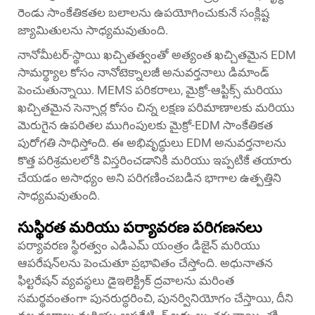
రెండు సాంకేతికతల బలాలను ఉపయోగించుకునే సంక్లిష్ట
జ్యామితులను సాధ్యమవుతుంది.
నానోమీటర్-స్థాయి ఖచ్చితత్వంతో అత్యంత ఖచ్చితమైన EDM
సామర్థ్యాల కోసం నానోటెక్నాలజీ అనువర్తనాలు డిమాండ్
పెంచుతున్నాయి. MEMS పరికరాలు, మైక్రో-ఆప్టిక్స్ మరియు
ఖచ్చితమైన సెన్సార్ల కోసం చిన్న లక్షణ పరిమాణాలకు మరియు
మెరుగైన ఉపరితల ముగింపులకు మైక్రో-EDM సాంకేతికత
పురోగతి సాధిస్తోంది. ఈ అభివృద్ధులు EDM అనువర్తనాలను
కొత్త పరిశ్రమలలోకి విస్తరించడానికి మరియు ఇప్పటికే తయారు
చేయడం అసాధ్యం అని పరిగణించబడిన భాగాల ఉత్పత్తిని
సాధ్యమవుతుంది.
సుస్థిరత మరియు పర్యావరణ పరిగణనలు
పర్యావరణ స్థిరత్వం ఎడిఎమ్ యంత్రం డిజైన్ మరియు
ఆపరేషన్‌లను పెంచుతూ ప్రభావితం చేస్తోంది. అధునాతన
ఫిల్టరేషన్ వ్యవస్థలు డైఇలెక్ట్రిక్ ద్రవాలను మరింత
సమర్థవంతంగా పునరుద్ధరించి, పునర్వినియోగం చేస్తాయి, దీని