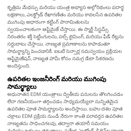
కృత్రిమ మేధస్సు మరియు యంత్ర అభ్యాస అల్గోరిథంలు పదార్థ
లక్షణాలు, ఎలక్ట్రోడ్ రేఖాగణితం మరియు కావలసిన ఉపరితల
ముగింపు ఆధారంగా కట్టింగ్ పారామితులను
స్వయంచాలకంగా ఆప్టిమైజ్ చేస్తాయి. ఈ స్మార్ట్ సిస్టమ్స్
నిరంతరం శక్తి సెట్టింగులను, పల్స్ టైమింగ్, మరియు ఫీడ్ రేట్లను
సర్దుబాటు చేస్తాయి. నాణ్యత ప్రమాణాలను కాపాడుతూ
సామర్థ్యాన్ని పెంచడానికి. ఐఒటి సెన్సార్ల సమన్వయం ప్రక్రియల
ఆప్టిమైజేషన్, నాణ్యత హామీ కోసం సమగ్ర డేటా సేకరణను
అందిస్తుంది.
ఉపరితల ఇంజనీరింగ్ మరియు ముగింపు
సామర్థ్యాలు
అధునాతన EDM యంత్రాలు ద్వితీయ పనులను తొలగించడం
లేదా గణనీయంగా తగ్గించడం సాధ్యమయ్యేలా సున్నితమైన
ఉపరితల పూత సామర్థ్యాలను అందిస్తాయి. బహు-దశల పూత
చక్రాలు EDM ప్రక్రియ నుండి నేరుగా కాంతి పరావర్తన ఉపరితల
నాణ్యతను సాధించగలవు, తద్వారా తయారీ సమయం
మరియు ఖర్చులు తగ్గుతాయి. ప్రత్యేక ఎలక్ట్రోడ్ డిజైన్‌ల ద్వారా