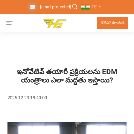
TE
[email protected]
కోటేషన్ పొందండి
ఇనోవేటివ్ తయారీ ప్రక్రియలను EDM
యంత్రాలు ఎలా మద్దతు ఇస్తాయి?
2025-12-23 18:40:00