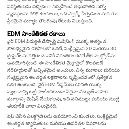
పరిస్థితులను ఐచ్ఛికంగా నిర్వహించే అధునాతన సర్వో
వ్యవస్థలను కలిగి ఉంటాయి, ఇది స్పార్క్ ఏర్పడటం మరియు
స్థిరమైన పదార్థం తొలగింపు రేటుకు నిలుస్తుంది.
EDM సాంకేతికత రకాలు
వైర్ EDM విద్యుత్ డిస్చార్జ్ మెషినింగ్ యొక్క అత్యంత
సౌలభ్యమైన రూపాలలో ఒకటి, సంక్లిష్టమైన 2D మరియు 3D
ప్రొఫైల్‌లను కత్తిరించడానికి నిరంతరం కదిలే తీగ ఎలక్ట్రోడ్‌ను
ఉపయోగిస్తుంది. ఈ సాంకేతికత మైక్రాన్లలో కొలవబడే
సరిహద్దులతో ఖచ్చితమైన అంచులు, చిన్న మూలలు మరియు
సంక్లిష్టమైన అంతర్గత లక్షణాలను సృష్టించడంలో ప్రత్యేకత
కలిగి ఉంటుంది. వైర్ EDM సిస్టమ్‌లు కఠినత యొక్క
స్వభావాన్ని బట్టి పాటించకుండా ఏదైనా విద్యుత్ వాహక
పదార్థాన్ని మెషిన్ చేయగలవు, ఇది పనిముట్టు మరియు ముద్ర
తయారీకి చాలా విలువైనది.
షేప్ చేసిన ఎలక్ట్రోడ్‌లను ఉపయోగించి కుండలు, సంక్లిష్టమైన
అంతర్గత జ్యామితులు మరియు ఉపరితల వివరాలను