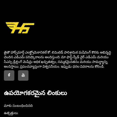
తైజౌ హార్స్‌మార్గ్ ఎలక్ట్రోమెకానికల్ కో. లిమిటెడ్ పారిశ్రామిక మషినింగ్ కొరకు అభివృద్ధి
చెందిన ఎడిఎమ్ పరిష్కారాలను అందిస్తుంది. మా ఫాస్ట్-స్పీడ్ వైర్ ఎడిఎమ్ మరియు
సిఎన్సి డ్రిల్లింగ్ మెషిన్లు అధిక ఖచ్చితత్వం, నమ్మకమైనతనం మరియు సామర్థ్యాన్ని
అందిస్తాయి. ప్రపంచవ్యాప్తంగా విశ్వసనీయం. ఇప్పుడు ధరల వివరాలను కోరండి.
ఉపయోగకరమైన లింకులు
మాకు సంబంధించినది
ఉత్పత్తులు