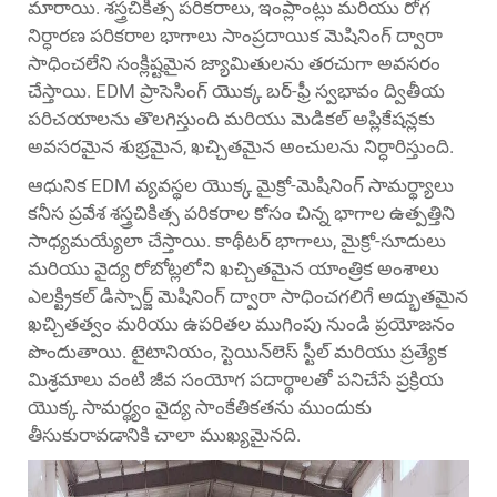
మారాయి. శస్త్రచికిత్స పరికరాలు, ఇంప్లాంట్లు మరియు రోగ
నిర్ధారణ పరికరాల భాగాలు సాంప్రదాయిక మెషినింగ్ ద్వారా
సాధించలేని సంక్లిష్టమైన జ్యామితులను తరచుగా అవసరం
చేస్తాయి. EDM ప్రాసెసింగ్ యొక్క బర్-ఫ్రీ స్వభావం ద్వితీయ
పరిచయాలను తొలగిస్తుంది మరియు మెడికల్ అప్లికేషన్లకు
అవసరమైన శుభ్రమైన, ఖచ్చితమైన అంచులను నిర్ధారిస్తుంది.
ఆధునిక EDM వ్యవస్థల యొక్క మైక్రో-మెషినింగ్ సామర్థ్యాలు
కనీస ప్రవేశ శస్త్రచికిత్స పరికరాల కోసం చిన్న భాగాల ఉత్పత్తిని
సాధ్యమయ్యేలా చేస్తాయి. కాథీటర్ భాగాలు, మైక్రో-సూదులు
మరియు వైద్య రోబోట్లలోని ఖచ్చితమైన యాంత్రిక అంశాలు
ఎలక్ట్రికల్ డిస్చార్జ్ మెషినింగ్ ద్వారా సాధించగలిగే అద్భుతమైన
ఖచ్చితత్వం మరియు ఉపరితల ముగింపు నుండి ప్రయోజనం
పొందుతాయి. టైటానియం, స్టెయిన్‌లెస్ స్టీల్ మరియు ప్రత్యేక
మిశ్రమాలు వంటి జీవ సంయోగ పదార్థాలతో పనిచేసే ప్రక్రియ
యొక్క సామర్థ్యం వైద్య సాంకేతికతను ముందుకు
తీసుకురావడానికి చాలా ముఖ్యమైనది.