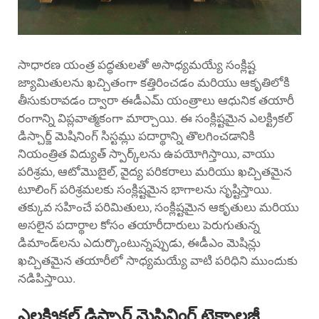
సాధారణ యంత్ర పద్ధతులతో అసాధ్యమయ్యే సంక్లిష్ట
జ్యామితులను ఖచ్చితంగా కత్తిరించడం మరియు ఆకృతిలోకి
తీసుకురావడం ద్వారా ఈడీఎమ్ యంత్రాలు ఆధునిక తయారీ
రంగాన్ని విప్లవాత్మకంగా మార్చాయి. ఈ సంక్లిష్టమైన ఎలక్ట్రికల్
డిస్చార్జ్ మెషినింగ్ సిస్టమ్లు పదార్థాన్ని తొలగించడానికి
నియంత్రిత విద్యుత్ స్పార్క్‌లను ఉపయోగిస్తాయి, వాయు
పరిశ్రమ, ఆటోమొబైల్, వైద్య పరికరాలు మరియు ఖచ్చితమైన
టూలింగ్ పరిశ్రమలకు సంక్లిష్టమైన భాగాలను సృష్టిస్తాయి.
తక్కువ సహించే పరిమితులు, సంక్లిష్టమైన ఆకృతులు మరియు
అసలైన పదార్థాల కోసం తయారీదారులు పెరుగుతున్న
డిమాండ్‌లను ఎదుర్కొంటున్నప్పుడు,
ఈడీఎం మెషిన్లు
ఖచ్చితమైన తయారీలో సాధ్యమయ్యే వాటి పరిధిని ముందుకు
నడిపిస్తాయి.
ఎలక్ట్రికల్ డిస్చార్జ్ మెషినింగ్ టెక్నాలజీ