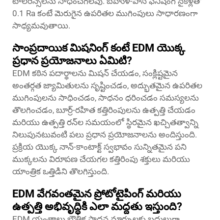
టాలరెన్స్‌లను సాధించగలవు. బహుళ-పాస్ ఫినిషింగ్ సైకిళ్లతో
0.1 Ra కంటే మెరుగైన ఉపరితల ముగింపులు సాధారణంగా
సాధ్యమవుతాయి.
సాంప్రదాయిక మిషనింగ్ కంటే EDM యొక్క
ప్రధాన ప్రయోజనాలు ఏమిటి?
EDM కఠిన పదార్థాలను మిషన్ చేయడం, సంక్లిష్టమైన
అంతర్గత జ్యామితులను సృష్టించడం, అద్భుతమైన ఉపరితల
ముగింపులను సాధించడం, సాధనం ధరించడం సమస్యలను
తొలగించడం, బూర్ర్-రహిత కత్తిరింపులను ఉత్పత్తి చేయడం
మరియు ఉత్పత్తి రన్‌ల సమయంలో స్థిరమైన ఖచ్చితత్వాన్ని
నిలుపునటువంటి పలు ప్రధాన ప్రయోజనాలను అందిస్తుంది.
ప్రక్రియ యొక్క నాన్-కాంటాక్ట్ స్వభావం సున్నితమైన పని
ముక్కలను విరూపణ చేయగల కత్తిరింపు శక్తులు మరియు
యాంత్రిక ఒత్తిడిని తొలగిస్తుంది.
EDM వేగవంతమైన ప్రోటోటైపింగ్ మరియు
ఉత్పత్తి అభివృద్ధికి ఎలా మద్దతు ఇస్తుంది?
EDM యంత్రాలు భౌతిక సాధన మార్పులకు బదులుగా