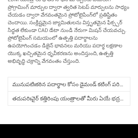
ప్రోగ్రామింగ్ మార్పుల ద్వారా త్వరిత సెటప్ మార్పులను సాధ్యం
చేయడం ద్వారా వేగవంతమైన ప్రోటోటైపింగ్‌లో ప్రతిష్టితం
చెందాయి. సంక్లిష్టమైన జ్యామితులను విస్తృతమైన ఫిక్స్చర్
సిద్ధత లేకుండా CAD డేటా నుండి నేరుగా మిషన్ చేయవచ్చు.
ప్రోటోటైపింగ్ సమయంలో ఉత్పత్తి పదార్థాలను
ఉపయోగించడం డిజైన్ భావనలు మరియు పదార్థ లక్షణాల
యొక్క ఖచ్చితమైన ధృవీకరణను అందిస్తుంది, ఉత్పత్తి
అభివృద్ధి చక్రాన్ని వేగవంతం చేస్తుంది.
మునుపటిః
కఠిన పదార్థాల కోసం డైమండ్ కటింగ్ పరికరాలను ఎందుకు ఎంచుకోవాలి?
తదుపరిః
వైర్ కత్తిరింపు యంత్రాలతో మీరు ఏయే భద్రతా జాగ్రత్తలు తీసుకోవాలి?