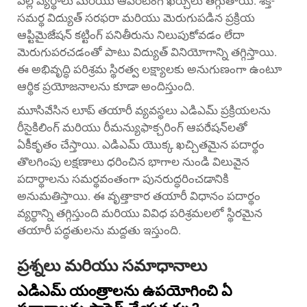
వల్ల వ్యర్థాలు మరియు ఆపరేటింగ్ ఖర్చులు తగ్గుతాయి. శక్తి-
సమర్థ విద్యుత్ సరఫరా మరియు మెరుగుపడిన ప్రక్రియ
ఆప్టిమైజేషన్ కట్టింగ్ పనితీరును నిలుపుకోవడం లేదా
మెరుగుపరచడంతో పాటు విద్యుత్ వినియోగాన్ని తగ్గిస్తాయి.
ఈ అభివృద్ధి పరిశ్రమ స్థిరత్వ లక్ష్యాలకు అనుగుణంగా ఉంటూ
ఆర్థిక ప్రయోజనాలను కూడా అందిస్తుంది.
మూసివేసిన లూప్ తయారీ వ్యవస్థలు ఎడిఎమ్ ప్రక్రియలను
రీసైకిలింగ్ మరియు రీమన్యుఫాక్చరింగ్ ఆపరేషన్‌లతో
ఏకీకృతం చేస్తాయి. ఎడిఎమ్ యొక్క ఖచ్చితమైన పదార్థం
తొలగింపు లక్షణాలు ధరించిన భాగాల నుండి విలువైన
పదార్థాలను సమర్థవంతంగా పునరుద్ధరించడానికి
అనుమతిస్తాయి. ఈ వృత్తాకార తయారీ విధానం పదార్థం
వ్యర్థాన్ని తగ్గిస్తుంది మరియు వివిధ పరిశ్రమలలో స్థిరమైన
తయారీ పద్ధతులను మద్దతు ఇస్తుంది.
ప్రశ్నలు మరియు సమాధానాలు
ఎడిఎమ్ యంత్రాలను ఉపయోగించి ఏ