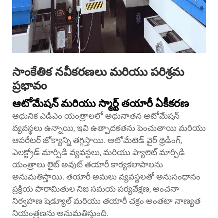
సాంకేతిక నవీకరణలు మరియు పరిశ్రమ
ప్రభావం
ఆటోమేషన్ మరియు స్మార్ట్ తయారీ ఏకీకరణ
ఆధునిక ఎడిఎం యంత్రాలలో అధునాతన ఆటోమేషన్
వ్యవస్థలు ఉన్నాయి, ఇవి ఉత్పాదకతను పెంచుతాయి మరియు
ఆపరేటర్ జోక్యాన్ని తగ్గిస్తాయి. ఆటోమేటెడ్ వైర్ థ్రెడింగ్,
ఎలక్ట్రోడ్ మార్పిడి వ్యవస్థలు, మరియు ప్యాలెట్ మార్పిడి
యంత్రాలు లైట్ అవుట్ తయారీ కార్యకలాపాలను
అనుమతిస్తాయి. తయారీ అమలు వ్యవస్థలతో అనుసంధానం
ప్రక్రియ పారామితుల నిజ సమయ పర్యవేక్షణ, అంచనా
నిర్వహణ షెడ్యూల్ మరియు తయారీ చక్రం అంతటా నాణ్యత
నియంత్రణను అనుమతిస్తుంది.