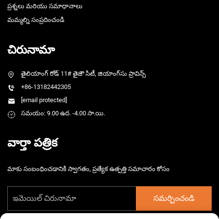
ప్రశ్నలు మరియు సమాధానాలు
మమ్మల్ని సంప్రదించండి
చిరునామా
తైలియాంగ్ రోడ్ 11# తైజౌ సిటీ, జియాంగ్‌సు ప్రావిన్స్
+86-13182442305
[email protected]
సమయం: 9.00 ఉద. -4.00 సా.యి.
వార్తా పత్రిక
మాకు సంబంధించడానికి స్వాగతం, ప్రత్యేక ఉత్పత్తి సమాచారం కోసం
సమర్పించండి