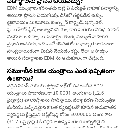
పదార్థాలను ప్రాసెస్ చేయవచ్చు?
EDM యంత్రాలు కఠినతను బట్టి ఏ విద్యుత్ వాహక పదార్థాన్ని
అయినా ప్రాసెస్ చేయగలవు, దీనిలో గట్టిపడిన ఉక్కు,
టైటానియం మిశ్రమాలు, టంగ్స్టన్ కార్బైడ్, ఇన్కొనెల్,
స్టెయిన్‌లెస్ స్టీల్, అల్యూమినియం, రాగి మరియు వివిధ సూపర్
మిశ్రమాలు ఉన్నాయి. పదార్థం యొక్క విద్యుత్ వాహకత
ప్రధాన అవసరం, ఇది వాటి కఠినత లేదా భాజ్యత కారణంగా
సాంప్రదాయికంగా మిషన్ చేయడం కష్టం లేదా అసాధ్యం
అయిన పదార్థాలకు EDM ను అనుకూలంగా చేస్తుంది.
సమకాలీన EDM యంత్రాలు ఎంత ఖచ్చితంగా
ఉంటాయి?
సరైన సెటప్ మరియు ప్రోగ్రామింగ్‌తో సమకాలీన EDM
యంత్రాలు సాధారణంగా ±0.0001 అంగుళాల (±2.5
మైక్రాన్లు) టాలరెన్స్‌లను సాధిస్తాయి. పర్యావరణ నియంత్రణ
మరియు ఖచ్చితమైన కొలత వ్యవస్థలతో కూడిన అధునాతన
వ్యవస్థలు క్లిష్టమైన అప్లికేషన్ల కోసం ±0.00005 అంగుళాల
(±1.25 మైక్రాన్లు) కి దగ్గరగా ఉన్న మరింత ఖచ్చితమైన