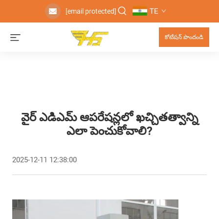
TE
[email protected]
కోటేషన్ పొందండి
వైర్ ఎడిఎమ్ ఆపరేషన్లలో ఖచ్చితత్వాన్ని
ఎలా పెంచుకోవాలి?
2025-12-11 12:38:00