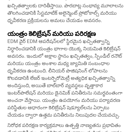
ఖచ్చితత్వాలకు దారితీస్తాయి. పొరబాట్ల సంభావ్య మూలాలను
తొలగించడానికి సిస్టమాటిక్ అలైన్మెంట్ ప్రోటోకాల్స్ మరియు
ధృవీకరణ ప్రక్రియలను అమలు చేయడం అవసరం.
యంత్రం కెలిబ్రేషన్ మరియు పరిరక్షణ
EDM వైర్ EDM ఆపరేషన్‌లలో స్థిరమైన ఖచ్చితత్వాన్ని
నిర్ధారించడానికి యంత్రం భాగాల యొక్క నియమిత కెలిబ్రేషన్
అవసరం. ఇందులో అక్షాల స్థానం ఖచ్చితత్వం, స్పిండిల్ రనౌట్
మరియు యంత్రం అంశాల మధ్య జ్యామితి సంబంధాల
ధృవీకరణ ఉంటుంది. లీనియర్ పొజిషనింగ్ లోపాలను
కొలవడానికి లేజర్ ఇంటర్ఫెరోమెట్రీ అత్యధిక ఖచ్చితత్వాన్ని
అందిస్తుంది, అయితే బాల్‌బార్ వ్యవస్థలు వృత్తాకార
ఇంటర్‌పొలేషన్ మరియు డైనమిక్ పనితీరును సమర్థవంతంగా
అంచనా వేస్తాయి. యంత్రం ఉపయోగం మరియు పర్యావరణ
పరిస్థితుల ఆధారంగా కెలిబ్రేషన్ షెడ్యూల్‌లను ఏర్పాటు
చేయడం ద్వారా ఉత్తమ పనితీరును నిలుపుదల చేయవచ్చు.
నిరోధక పరిరక్షణ కార్యక్రమాలు ఉత్పత్తి నాణ్యతను ప్రభావితం