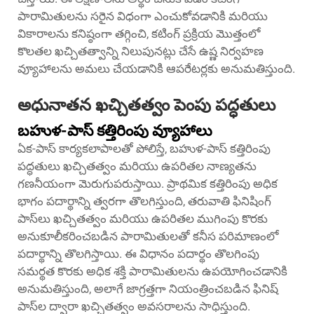
పారామితులను సరైన విధంగా ఎంచుకోవడానికి మరియు
వికారాలను కనిష్ఠంగా తగ్గించి, కటింగ్ ప్రక్రియ మొత్తంలో
కొలతల ఖచ్చితత్వాన్ని నిలుపునట్లు చేసే ఉష్ణ నిర్వహణ
వ్యూహాలను అమలు చేయడానికి ఆపరేటర్లకు అనుమతిస్తుంది.
అధునాతన ఖచ్చితత్వం పెంపు పద్ధతులు
బహుళ-పాస్ కత్తిరింపు వ్యూహాలు
ఏక-పాస్ కార్యకలాపాలతో పోలిస్తే, బహుళ-పాస్ కత్తిరింపు
పద్ధతులు ఖచ్చితత్వం మరియు ఉపరితల నాణ్యతను
గణనీయంగా మెరుగుపరుస్తాయి. ప్రాథమిక కత్తిరింపు అధిక
భాగం పదార్థాన్ని త్వరగా తొలగిస్తుంది, తరువాతి ఫినిషింగ్
పాస్‌లు ఖచ్చితత్వం మరియు ఉపరితల ముగింపు కొరకు
అనుకూలీకరించబడిన పారామితులతో కనీస పరిమాణంలో
పదార్థాన్ని తొలగిస్తాయి. ఈ విధానం పదార్థం తొలగింపు
సమర్థత కొరకు అధిక శక్తి పారామితులను ఉపయోగించడానికి
అనుమతిస్తుంది, అలాగే జాగ్రత్తగా నియంత్రించబడిన ఫినిష్
పాస్‌ల ద్వారా ఖచ్చితత్వం అవసరాలను సాధిస్తుంది.