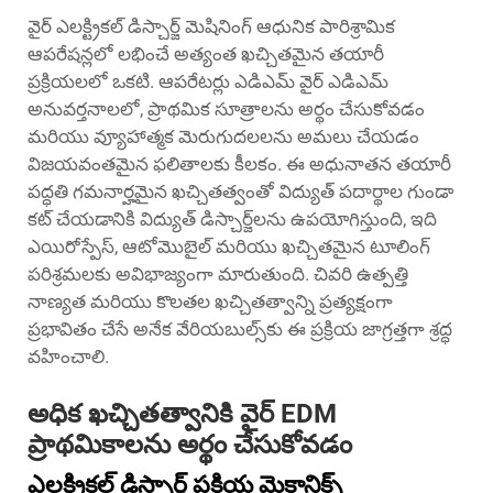
వైర్ ఎలక్ట్రికల్ డిస్చార్జ్ మెషినింగ్ ఆధునిక పారిశ్రామిక
ఆపరేషన్లలో లభించే అత్యంత ఖచ్చితమైన తయారీ
ప్రక్రియలలో ఒకటి. ఆపరేటర్లు
ఎడిఎమ్ వైర్ ఎడిఎమ్
అనువర్తనాలలో, ప్రాథమిక సూత్రాలను అర్థం చేసుకోవడం
మరియు వ్యూహాత్మక మెరుగుదలలను అమలు చేయడం
విజయవంతమైన ఫలితాలకు కీలకం. ఈ అధునాతన తయారీ
పద్ధతి గమనార్హమైన ఖచ్చితత్వంతో విద్యుత్ పదార్థాల గుండా
కట్ చేయడానికి విద్యుత్ డిస్చార్జ్‌లను ఉపయోగిస్తుంది, ఇది
ఎయిరోస్పేస్, ఆటోమొబైల్ మరియు ఖచ్చితమైన టూలింగ్
పరిశ్రమలకు అవిభాజ్యంగా మారుతుంది. చివరి ఉత్పత్తి
నాణ్యత మరియు కొలతల ఖచ్చితత్వాన్ని ప్రత్యక్షంగా
ప్రభావితం చేసే అనేక వేరియబుల్స్‌కు ఈ ప్రక్రియ జాగ్రత్తగా శ్రద్ధ
వహించాలి.
అధిక ఖచ్చితత్వానికి వైర్ EDM
ప్రాథమికాలను అర్థం చేసుకోవడం
ఎలక్ట్రికల్ డిస్చార్జ్ ప్రక్రియ మెకానిక్స్