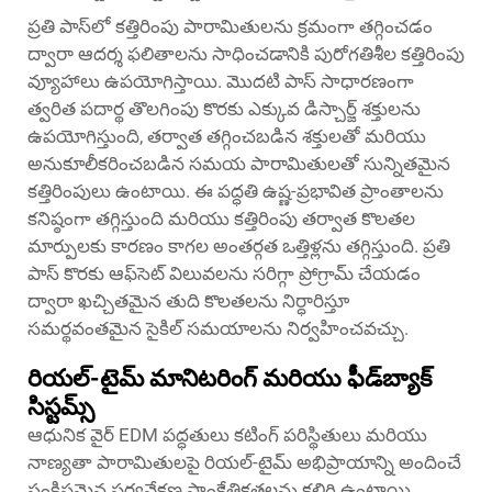
ప్రతి పాస్‌లో కత్తిరింపు పారామితులను క్రమంగా తగ్గించడం
ద్వారా ఆదర్శ ఫలితాలను సాధించడానికి పురోగతిశీల కత్తిరింపు
వ్యూహాలు ఉపయోగిస్తాయి. మొదటి పాస్ సాధారణంగా
త్వరిత పదార్థ తొలగింపు కొరకు ఎక్కువ డిస్చార్జ్ శక్తులను
ఉపయోగిస్తుంది, తర్వాత తగ్గించబడిన శక్తులతో మరియు
అనుకూలీకరించబడిన సమయ పారామితులతో సున్నితమైన
కత్తిరింపులు ఉంటాయి. ఈ పద్ధతి ఉష్ణ-ప్రభావిత ప్రాంతాలను
కనిష్ఠంగా తగ్గిస్తుంది మరియు కత్తిరింపు తర్వాత కొలతల
మార్పులకు కారణం కాగల అంతర్గత ఒత్తిళ్లను తగ్గిస్తుంది. ప్రతి
పాస్ కొరకు ఆఫ్‌సెట్ విలువలను సరిగ్గా ప్రోగ్రామ్ చేయడం
ద్వారా ఖచ్చితమైన తుది కొలతలను నిర్ధారిస్తూ
సమర్థవంతమైన సైకిల్ సమయాలను నిర్వహించవచ్చు.
రియల్-టైమ్ మానిటరింగ్ మరియు ఫీడ్‌బ్యాక్
సిస్టమ్స్
ఆధునిక వైర్ EDM పద్ధతులు కటింగ్ పరిస్థితులు మరియు
నాణ్యతా పారామితులపై రియల్-టైమ్ అభిప్రాయాన్ని అందించే
సంక్లిష్టమైన పర్యవేక్షణ సాంకేతికతలను కలిగి ఉంటాయి.