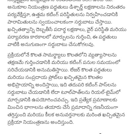
అనుకూల నియంత్రణ పద్ధతులు డిశ్ఛార్జ్ లక్షణాలను నిరంతరం
పర్యవేక్షిస్తూ, ఉత్తమ కటింగ్ పరిస్థితులను నిర్వహించడానికి
పారామితులను స్వయంచాలకంగా సర్దుబాటు చేస్తాయి.
ఖచ్చితత్వాన్ని దెబ్బతీసే పదార్థ లక్షణాలు, వైర్ పరిస్థితి మరియు
పర్యావరణ కారకాలలో మార్పులను గుర్తించి, ఈ పద్ధతులు
వాటికి అనుగుణంగా సర్దుబాటు చేసుకోగలవు.
ప్రక్రియలోనే కొలత సామర్థ్యాలు కొలతలోని వ్యత్యాసాలను
తక్షణమే గుర్తించడానికి మరియు కటింగ్ పనుల సమయంలో
సరిచేయడానికి అనుమతిస్తాయి. లేజర్ కొలత పద్ధతులు
మరియు సంప్రదాయ ప్రోబ్‌లు ఖచ్చితమైన కొలతల
అభిప్రాయాన్ని అందిస్తాయి, ఇది తదుపరి కటింగ్ పాస్‌లను
సర్దుబాటు చేయడానికి లేదా టూల్‌పాత్‌లను రియల్-టైమ్‌లో
మార్చడానికి ఉపయోగించవచ్చు. ఇది ప్రత్యేక ప్రమాణాలకు
మించిన భాగాలను తయారు చేసే ప్రమాదాన్ని గణనీయంగా
తగ్గిస్తుంది మరియు కీలక అనువర్తనాలకు మరింత ఖచ్చితమైన
ప్రక్రియా నియంత్రణను అందిస్తుంది.