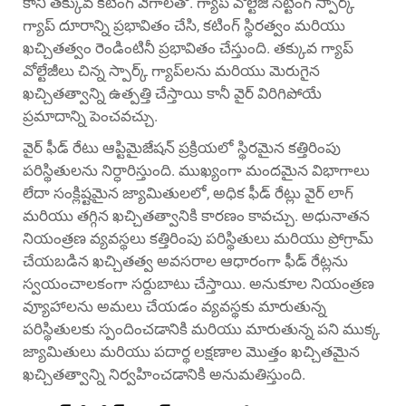
కానీ తక్కువ కటింగ్ వేగాలతో. గ్యాప్ వోల్టేజి సెట్టింగ్ స్పార్క్
గ్యాప్ దూరాన్ని ప్రభావితం చేసి, కటింగ్ స్థిరత్వం మరియు
ఖచ్చితత్వం రెండింటినీ ప్రభావితం చేస్తుంది. తక్కువ గ్యాప్
వోల్టేజీలు చిన్న స్పార్క్ గ్యాప్‌లను మరియు మెరుగైన
ఖచ్చితత్వాన్ని ఉత్పత్తి చేస్తాయి కానీ వైర్ విరిగిపోయే
ప్రమాదాన్ని పెంచవచ్చు.
వైర్ ఫీడ్ రేటు ఆప్టిమైజేషన్ ప్రక్రియలో స్థిరమైన కత్తిరింపు
పరిస్థితులను నిర్ధారిస్తుంది. ముఖ్యంగా మందమైన విభాగాలు
లేదా సంక్లిష్టమైన జ్యామితులలో, అధిక ఫీడ్ రేట్లు వైర్ లాగ్
మరియు తగ్గిన ఖచ్చితత్వానికి కారణం కావచ్చు. అధునాతన
నియంత్రణ వ్యవస్థలు కత్తిరింపు పరిస్థితులు మరియు ప్రోగ్రామ్
చేయబడిన ఖచ్చితత్వ అవసరాల ఆధారంగా ఫీడ్ రేట్లను
స్వయంచాలకంగా సర్దుబాటు చేస్తాయి. అనుకూల నియంత్రణ
వ్యూహాలను అమలు చేయడం వ్యవస్థకు మారుతున్న
పరిస్థితులకు స్పందించడానికి మరియు మారుతున్న పని ముక్క
జ్యామితులు మరియు పదార్థ లక్షణాల మొత్తం ఖచ్చితమైన
ఖచ్చితత్వాన్ని నిర్వహించడానికి అనుమతిస్తుంది.