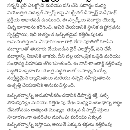
సన్నని వైర్ ఎలక్ట్రోడ్ మరియు పని చేసే పదార్థం మధ్య
నియంత్రిత విద్యుత్ స్పార్క్‌లపై ఎలక్ట్రికల్ డిస్చార్జ్ మెషినింగ్
ప్రక్రియ ఆధారపడి ఉంటుంది. ఈ స్పార్క్‌లు పదార్థం యొక్క
చిన్న భాగాలను కరిగించి, ఆవిరి చేయడానికి స్థానిక ఉష్ణోగ్రతను
సృష్టిస్తాయి, ఇది అత్యంత ఖచ్చితమైన కత్తిరింపులకు
అనుమతిస్తుంది. సాధారణంగా రాగి లేదా పూతతో కూడిన
పదార్థాలతో తయారు చేయబడిన వైర్ ఎలక్ట్రోడ్, పని చేసే
పదార్థాన్ని నిజానికి తాకదు, దీని వల్ల యాంత్రిక ఒత్తిడి మరియు
సంభావ్య విరూపణ తొలగిపోతుంది. ఈ నాన్-కాంటాక్ట్ కత్తిరింపు
పద్ధతి సంప్రదాయ యంత్ర పద్ధతులతో అసాధ్యమయ్యే
సంక్లిష్టమైన జ్యామితులు మరియు సన్నని సహిష్ణుతలను
ఉత్పత్తి చేయడానికి అనుమతిస్తుంది.
ఖచ్చితత్వాన్ని అనుకూలీకరించడానికి డిస్ఛార్జ్ శక్తి, పల్స్
పౌనఃపున్యం మరియు కత్తిరింపు వేగం మధ్య సంబంధాన్ని అర్థం
చేసుకోవడం అత్యంత ముఖ్యం. తక్కువ డిస్ఛార్జ్ శక్తులు
సాధారణంగా ఉపరితల ముగింపు మరియు ఎక్కువ
ఖచ్చితత్వాన్ని ఇస్తాయి, అయితే ఎక్కువ శక్తులు కత్తిరింపు