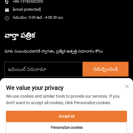
+86-13182442305
[email protected]
సమయం: 9.00 ఉద. -4.00 సా.యి.
వార్తా పత్రిక
మాకు సంబంధించడానికి స్వాగతం, ప్రత్యేక ఉత్పత్తి సమాచారం కోసం
సమర్పించండి
We value your privacy
We use cookies and similar tools to provide our services. If you
don't want to accept all cookies, click Personalize cookies.
కాపీరైట్ © 2025 చైనా తైజౌ హార్స్‌మార్గ్ ఎలెక్ట్రోమెకానికల్ కో. లిమిటెడ్. అన్ని హక్కులు
పొందుపరచబడ్డాయి. -
గోప్యతా విధానం
Accept all
Personalize cookies