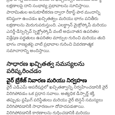
లక్షణాలపై దాని సంభావ్య ప్రభావాలను సూచిస్తాయి.
పారామితుల అనుకూలీకరణ ద్వారా రీకాస్ట్ పొర మందాన్ని
కనిష్ఠంగా ఉంచడం ఖచ్చితత్వం మరియు భాగం పనితీరు
లక్షణాలను మెరుగుపరుస్తుంది. ఎలక్ట్రాన్ మైక్రోస్కోపీ మరియు
ఎనర్జీ-డిస్పెర్సివ్ స్పెక్ట్రోస్కోపీ వంటి అధునాతన ఉపరితల
విశ్లేషణ పద్ధతులు ఉపరితల మార్పుల గురించి మరియు తుది
భాగం నాణ్యతపై వాటి ప్రభావాల గురించి వివరణాత్మక
సమాచారాన్ని అందిస్తాయి.
సాధారణ ఖచ్చితత్వ సమస్యలను
పరిష్కరించడం
వైర్ బ్రేకేజ్ నివారణ మరియు నిర్వహణ
వైర్ ఎడిఎమ్ ఆపరేషన్లలో ఖచ్చితత్వాన్ని నిర్వహించడానికి వైర్
విరిగిపోవడం ఒక ప్రధాన సవాలు. అత్యధిక డిస్చార్జ్ శక్తి,
తప్పుడు ఫ్లషింగ్ పరిస్థితులు మరియు వైర్ టెన్షన్ సమస్యలు
విరిగిపోవడానికి సాధారణంగా దోహదపడతాయి.
విరిగిపోవడానికి కారణాలను గుర్తించడానికి మరియు