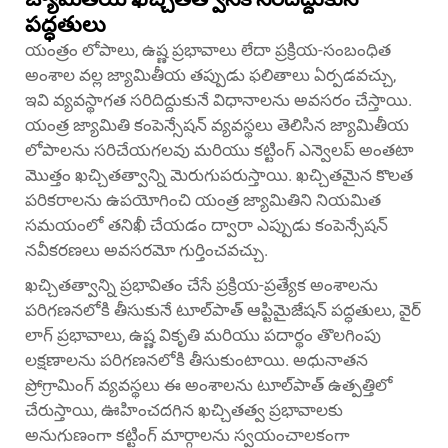
పద్ధతులు
యంత్రం లోపాలు, ఉష్ణ ప్రభావాలు లేదా ప్రక్రియ-సంబంధిత
అంశాల వల్ల జ్యామితీయ తప్పుడు ఫలితాలు ఏర్పడవచ్చు,
ఇవి వ్యవస్థాగత సరిదిద్దుకునే విధానాలను అవసరం చేస్తాయి.
యంత్ర జ్యామితి కంపెన్సేషన్ వ్యవస్థలు తెలిసిన జ్యామితీయ
లోపాలను సరిచేయగలవు మరియు కట్టింగ్ ఎన్వెలప్ అంతటా
మొత్తం ఖచ్చితత్వాన్ని మెరుగుపరుస్తాయి. ఖచ్చితమైన కొలత
పరికరాలను ఉపయోగించి యంత్ర జ్యామితిని నియమిత
సమయంలో తనిఖీ చేయడం ద్వారా ఎప్పుడు కంపెన్సేషన్
నవీకరణలు అవసరమో గుర్తించవచ్చు.
ఖచ్చితత్వాన్ని ప్రభావితం చేసే ప్రక్రియ-ప్రత్యేక అంశాలను
పరిగణనలోకి తీసుకునే టూల్‌పాత్ ఆప్టిమైజేషన్ పద్ధతులు, వైర్
లాగ్ ప్రభావాలు, ఉష్ణ వికృతి మరియు పదార్థం తొలగింపు
లక్షణాలను పరిగణనలోకి తీసుకుంటాయి. అధునాతన
ప్రోగ్రామింగ్ వ్యవస్థలు ఈ అంశాలను టూల్‌పాత్ ఉత్పత్తిలో
చేరుస్తాయి, ఊహించదగిన ఖచ్చితత్వ ప్రభావాలకు
అనుగుణంగా కట్టింగ్ మార్గాలను స్వయంచాలకంగా