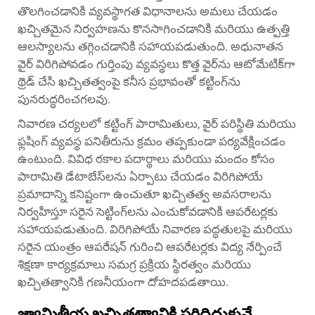
తొలగించడానికి వ్యవస్థాగత విధానాలను అమలు చేయడం
ఖచ్చితమైన నిర్వహణను కొనసాగించడానికి మరియు ఉత్పత్తి
ఆలస్యాలను తగ్గించడానికి సహాయపడుతుంది. అధునాతన
వైర్ విరిగిపోవడం గుర్తింపు వ్యవస్థలు కొత్త వైర్‌ను ఆటోమేటిక్‌గా
థ్రెడ్ చేసి ఖచ్చితత్వంపై కనీస ప్రభావంతో కట్టింగ్‌ను
పునరుద్ధరించగలవు.
నివారణ చర్యలలో కట్టింగ్ పారామితులు, వైర్ పరిస్థితి మరియు
ఫ్లషింగ్ వ్యవస్థ పనితీరును క్రమం తప్పకుండా పర్యవేక్షించడం
ఉంటుంది. వివిధ రకాల పదార్థాలు మరియు మందం కోసం
పారామితి డేటాబేస్‌లను ఏర్పాటు చేయడం విరిగిపోయే
ప్రమాదాన్ని కనిష్టంగా ఉంచుతూ ఖచ్చితత్వ అవసరాలను
నిర్వహిస్తూ సరైన సెట్టింగ్‌లను ఎంచుకోవడానికి ఆపరేటర్లకు
సహాయపడుతుంది. విరిగిపోయే నివారణ పద్ధతులపై మరియు
సరైన యంత్రం ఆపరేషన్ గురించి ఆపరేటర్లకు విద్య నేర్పించే
శిక్షణా కార్యక్రమాలు సమగ్ర ప్రక్రియ స్థిరత్వం మరియు
ఖచ్చితత్వానికి గణనీయంగా దోహదపడతాయి.
జ్యామితీయ ఖచ్చితత్వానికి సరిదిద్దుకునే