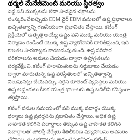
థర్మల్ మేనేజ్‌మెంట్ మరియు స్థిరత్వం
పెద్ద పని ముక్కలను లేదా పొడవైన చక్రాలను
సంస్కరించేటప్పుడు EDM వైర్ EDM పనులలో ఉష్ణ ప్రభావాలు
ఖచ్చితత్వాన్ని గణనీయంగా ప్రభావితం చేస్తాయి. కటింగ్
ప్రక్రియలో ఉత్పత్తి అయ్యే ఉష్ణం పని ముక్క మరియు యంత్ర
నిర్మాణం రెండింటి యొక్క ఉష్ణ వ్యాకోచానికి దారితీస్తుంది, ఇది
కొలతల పొరబాట్లకు కారణమవుతుంది. ఉష్ణ పరిహార
పరికరాలను అమలు చేయడం ద్వారా ఉష్ణోగ్రతలను
పర్యవేక్షించి, కటింగ్ పారామితులను సర్దుబాటు చేయడం
ద్వారా మారుతున్న ఉష్ణ పరిస్థితులలో ఖచ్చితత్వాన్ని
నిలుపునట్లు చేయవచ్చు. సరైన కూలెంట్ వ్యవస్థలు మరియు
ఉష్ణ అడ్డంకులు కీలక యంత్ర భాగాలకు ఉష్ణ బదిలీని కనిష్ఠంగా
తగ్గిస్తాయి.
కటింగ్ పనుల సమయంలో పని ముక్క పదార్థం యొక్క
ధర్మాలు ఉష్ణ ప్రవర్తనను ప్రభావితం చేస్తాయి. అధిక ఉష్ణ
వాహకత కలిగిన పదార్థాలు తక్కువ ఉష్ణ వాహకత కలిగిన
పదార్థాలతో పోలిస్తే వేర్వేరు శీతలీకరణ వ్యూహాలను అవసరం
చేస్తాయి. ఈ లక్షణాలను అర్థం చేసుకోవడం కటింగ్