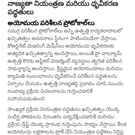
నాణ్యతా నియంత్రణ మరియు ధృవీకరణ
పద్ధతులు
అయోమయ పరిశీలన ప్రోటోకాల్‌లు
సమగ్ర పరిశీలన ప్రోటోకాల్‌లు అన్ని ఉత్పత్తి కార్యకలాపాలలో
ఖచ్చితత్వం అవసరాలు స్థిరంగా పాటించబడేలా చేస్తాయి.
కోఆర్డినేట్ మెజరింగ్ మెషీన్‌లు అయోమయ ధృవీకరణకు
అత్యధిక ఖచ్చితత్వాన్ని అందిస్తాయి, అయితే హై-వాల్యూమ్
ఉత్పత్తి కొరకు ఆప్టికల్ మెజర్మెంట్ వ్యవస్థలు త్వరిత పరిశీలన
సామర్థ్యాన్ని అందిస్తాయి. క్లిష్టమైన అయోమయాలు మరియు
జ్యామితి సంబంధాలను ధృవీకరించే పరిశీలన పద్ధతులను
ఏర్పాటు చేయడం ఉత్పత్తి నాణ్యతపై ప్రభావం చూపే ముందు
సంభావ్య ప్రక్రియ విచలనాలను గుర్తించడానికి
సహాయపడుతుంది.
సాంఖ్యక ప్రక్రియ నియంత్రణ పద్ధతులు ఖచ్చితత్వం యొక్క
సుదీర్ఘ పోకడలను నిరంతరం పర్యవేక్షించడానికి మరియు
ప్రక్రియ డ్రిఫ్ట్ యొక్క ప్రారంభ గుర్తింపును సాధ్యం చేస్తాయి. కీలక
అయోమయ లక్షణాలను ట్రాక్ చేసే నియంత్రణ పట్టికలు నిర్దిష్ట