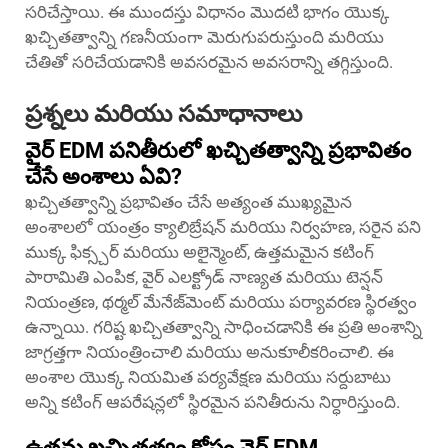
సరిచేస్తాయి. ఈ ముందస్తు విధానం మొదటి భాగం యొక్క
ఖచ్చితత్వాన్ని గణనీయంగా మెరుగుపరుస్తుంది మరియు
చేతితో సరిచేయడానికి అవసరమైన అవసరాన్ని తగ్గిస్తుంది.
ప్రశ్నలు మరియు సమాధానాలు
వైర్ EDM పనితీరులో ఖచ్చితత్వాన్ని ప్రభావితం
చేసే అంశాలు ఏవి?
ఖచ్చితత్వాన్ని ప్రభావితం చేసే అత్యంత ముఖ్యమైన
అంశాలలో యంత్రం క్యాలిబ్రేషన్ మరియు నిర్వహణ, సరైన పని
ముక్క ఫిక్స్చర్ మరియు అలైన్మెంట్, ఉత్తమమైన కటింగ్
పారామితి ఎంపిక, వైర్ ఎలక్ట్రోడ్ నాణ్యత మరియు టెన్షన్
నియంత్రణ, థర్మల్ మేనేజ్‌మెంట్ మరియు పర్యావరణ స్థిరత్వం
ఉన్నాయి. గరిష్ట ఖచ్చితత్వాన్ని సాధించడానికి ఈ ప్రతి అంశాన్ని
జాగ్రత్తగా నియంత్రించాలి మరియు అనుకూలీకరించాలి. ఈ
అంశాల యొక్క నియమిత పర్యవేక్షణ మరియు సర్దుబాటు
అన్ని కటింగ్ ఆపరేషన్లలో స్థిరమైన పనితీరును నిర్ధారిస్తుంది.
ఉత్తమ ఖచ్చితత్వం కోసం వైర్ EDM