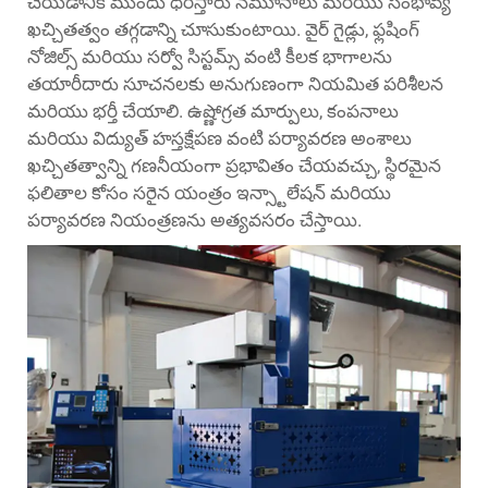
చేయడానికి ముందు ధరిస్తారు నమూనాలు మరియు సంభావ్య
ఖచ్చితత్వం తగ్గడాన్ని చూసుకుంటాయి. వైర్ గైడ్లు, ఫ్లషింగ్
నోజిల్స్ మరియు సర్వో సిస్టమ్స్ వంటి కీలక భాగాలను
తయారీదారు సూచనలకు అనుగుణంగా నియమిత పరిశీలన
మరియు భర్తీ చేయాలి. ఉష్ణోగ్రత మార్పులు, కంపనాలు
మరియు విద్యుత్ హస్తక్షేపణ వంటి పర్యావరణ అంశాలు
ఖచ్చితత్వాన్ని గణనీయంగా ప్రభావితం చేయవచ్చు, స్థిరమైన
ఫలితాల కోసం సరైన యంత్రం ఇన్స్టాలేషన్ మరియు
పర్యావరణ నియంత్రణను అత్యవసరం చేస్తాయి.