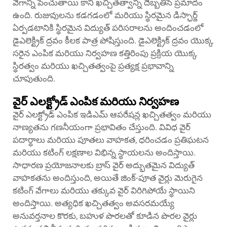
వేగాన్ని పెంచుతాయి కానీ ఖచ్చితత్వాన్ని దెబ్బతీసే ప్రమాదం
ఉంది. రుజువులను కడగడంలో మరియు స్థిరమైన డిస్ఛార్జ్
ఏర్పడటానికి స్థిరమైన విద్యుత్ పరిసరాలను అందించడంలో
డైఎలెక్ట్రిక్ ద్రవం కీలక పాత్ర పోషిస్తుంది. డైఎలెక్ట్రిక్ ద్రవం యొక్క
సరైన ఎంపిక మరియు నిర్వహణ కత్తిరింపు ప్రక్రియ యొక్క
స్థిరత్వం మరియు ఖచ్చితత్వంపై ప్రత్యక్ష ప్రభావాన్ని
చూపుతుంది.
వైర్ ఎలక్ట్రోడ్ ఎంపిక మరియు నిర్వహణ
వైర్ ఎలక్ట్రోడ్ ఎంపిక ఇడిఎమ్ ఆపరేషన్ల ఖచ్చితత్వం మరియు
నాణ్యతను గణనీయంగా ప్రభావితం చేస్తుంది. వివిధ వైర్
పదార్థాలు మరియు పూతలు వాహకత, ధరించడం ప్రతిఘటన
మరియు కటింగ్ లక్షణాల విభిన్న స్థాయలను అందిస్తాయి.
సాధారణ ప్రయోజనాలకు బ్రాస్ వైర్ అద్భుతమైన విద్యుత్
వాహకతను అందిస్తుంది, అయితే జింక్-పూత వైర్లు మెరుగైన
కటింగ్ వేగాలు మరియు తక్కువ వైర్ విరిగిపోయే స్థాయిని
అందిస్తాయి. అత్యధిక ఖచ్చితత్వం అవసరమయ్యే
అనువర్తనాల కొరకు, బహుళ పొరలతో కూడిన పొరల వైర్లు