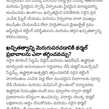
ఇన్సులేషన్, పని ముక్క మరియు ఎలక్ట్రోడ్ యొక్క శీతలీకరణం
మరియు స్థిరమైన స్పార్క్ ఏర్పాటుకు స్థిరమైన మాధ్యమాన్ని
అందించడం ఉంటాయి. ఖచ్చితమైన పనితీరుకు సరైన ద్రవ
ఎంపిక, ఫిల్టర్ చేయడం మరియు నిర్వహణ చాలా ముఖ్యం.
కలుషితం చేయబడిన లేదా పాడైపోయిన డైఇలక్ట్రిక్ ద్రవం
అస్థిరమైన కట్టింగ్ పరిస్థితులను మరియు తగ్గిన ఖచ్చితత్వాన్ని
కలిగించవచ్చు.
ఖచ్చితత్వాన్ని మెరుగుపరచడానికి థర్మల్
ప్రభావాలను ఎలా తగ్గించవచ్చు?
సరైన కూలింగ్ సిస్టమ్ డిజైన్ మరియు ఆపరేషన్, ఉష్ణోగ్రత
మార్పులకు అనుగుణంగా సర్దుబాటు చేసే థర్మల్ కంపెన్సేషన్
సిస్టమ్స్, ఉష్ణోగ్రత ఉత్పత్తిని తగ్గించడానికి సరైన కట్టింగ్
పారామితుల ఎంపిక, పెద్ద లేదా మందమైన విభాగాలకు పూర్వ-
వేడి చేయడం మరియు మెషినింగ్ ప్రాంతంలో పర్యావరణ
ఉష్ణోగ్రత నియంత్రణ వంటి పలు వ్యూహాల ద్వారా థర్మల్
ప్రభావాలను కనిష్ఠంగా ఉంచవచ్చు. పదార్థం యొక్క థర్మల్
లక్షణాలను అర్థం చేసుకోవడం మరియు సరైన థర్మల్