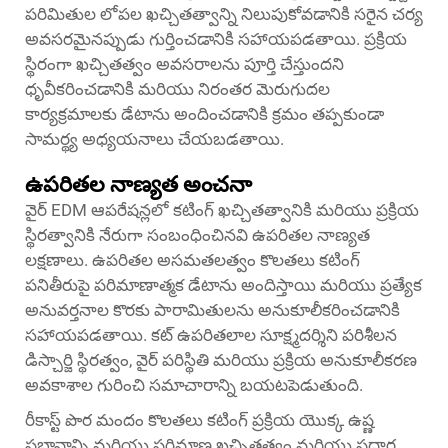
పరిమితుల లోపల ఖచ్చితత్వాన్ని నిలుపుకోవడానికి సరైన చర్య
అవసరమైనప్పుడు గుర్తించడానికి సహాయపడతాయి. ప్రక్రియ
స్థిరంగా ఖచ్చితత్వం అవసరాలను పూర్తి చేస్తుందని
ధృవీకరించడానికి మరియు నిరంతర మెరుగుదల
కార్యక్రమాలకు డేటాను అందించడానికి క్రమం తప్పకుండా
సామర్థ్య అధ్యయనాలు చేయబడతాయి.
ఉపరితల నాణ్యత అంచనా
వైర్ EDM ఆపరేషన్లలో కటింగ్ ఖచ్చితత్వానికి మరియు ప్రక్రియ
స్థిరత్వానికి నేరుగా సంబంధించినవి ఉపరితల నాణ్యత
లక్షణాలు. ఉపరితల అసమతలత్వం కొలతలు కటింగ్
పనితీరుపై పరిమాణాత్మక డేటాను అందిస్తాయి మరియు ప్రత్యేక
అనువర్తనాల కొరకు పారామితులను అనుకూలీకరించడానికి
సహాయపడతాయి. కట్ ఉపరితలాల సూక్ష్మదర్శిని పరిశీలన
డిస్చార్జి స్థిరత్వం, వైర్ పరిస్థితి మరియు ప్రక్రియ అనుకూలీకరణ
అవకాశాల గురించి సమాచారాన్ని బయటపెడుతుంది.
రీకాస్ట్ పొర మందం కొలతలు కటింగ్ ప్రక్రియ యొక్క ఉష్ణ
ప్రభావాన్ని మరియు పరిమాణ ఖచ్చితత్వం మరియు పదార్థ