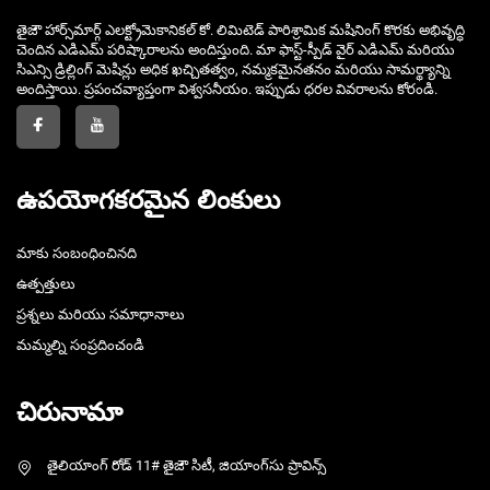
తైజౌ హార్స్‌మార్గ్ ఎలక్ట్రోమెకానికల్ కో. లిమిటెడ్ పారిశ్రామిక మషినింగ్ కొరకు అభివృద్ధి
చెందిన ఎడిఎమ్ పరిష్కారాలను అందిస్తుంది. మా ఫాస్ట్-స్పీడ్ వైర్ ఎడిఎమ్ మరియు
సిఎన్సి డ్రిల్లింగ్ మెషిన్లు అధిక ఖచ్చితత్వం, నమ్మకమైనతనం మరియు సామర్థ్యాన్ని
అందిస్తాయి. ప్రపంచవ్యాప్తంగా విశ్వసనీయం. ఇప్పుడు ధరల వివరాలను కోరండి.
ఉపయోగకరమైన లింకులు
మాకు సంబంధించినది
ఉత్పత్తులు
ప్రశ్నలు మరియు సమాధానాలు
మమ్మల్ని సంప్రదించండి
చిరునామా
తైలియాంగ్ రోడ్ 11# తైజౌ సిటీ, జియాంగ్‌సు ప్రావిన్స్