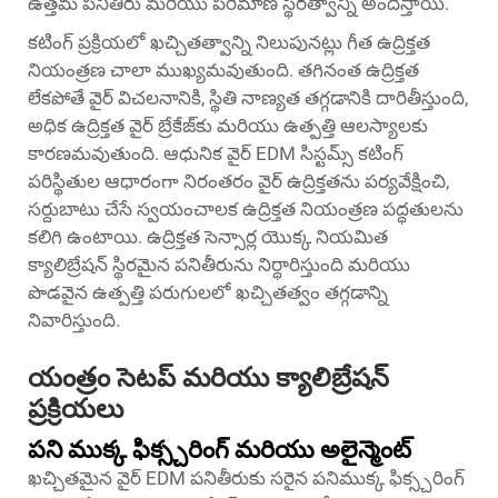
ఉత్తమ పనితీరు మరియు పరిమాణ స్థిరత్వాన్ని అందిస్తాయి.
కటింగ్ ప్రక్రియలో ఖచ్చితత్వాన్ని నిలుపునట్లు గీత ఉద్రిక్తత
నియంత్రణ చాలా ముఖ్యమవుతుంది. తగినంత ఉద్రిక్తత
లేకపోతే వైర్ విచలనానికి, స్థితి నాణ్యత తగ్గడానికి దారితీస్తుంది,
అధిక ఉద్రిక్తత వైర్ బ్రేకేజ్‌కు మరియు ఉత్పత్తి ఆలస్యాలకు
కారణమవుతుంది. ఆధునిక వైర్ EDM సిస్టమ్స్ కటింగ్
పరిస్థితుల ఆధారంగా నిరంతరం వైర్ ఉద్రిక్తతను పర్యవేక్షించి,
సర్దుబాటు చేసే స్వయంచాలక ఉద్రిక్తత నియంత్రణ పద్ధతులను
కలిగి ఉంటాయి. ఉద్రిక్తత సెన్సార్ల యొక్క నియమిత
క్యాలిబ్రేషన్ స్థిరమైన పనితీరును నిర్ధారిస్తుంది మరియు
పొడవైన ఉత్పత్తి పరుగులలో ఖచ్చితత్వం తగ్గడాన్ని
నివారిస్తుంది.
యంత్రం సెటప్ మరియు క్యాలిబ్రేషన్
ప్రక్రియలు
పని ముక్క ఫిక్స్చరింగ్ మరియు అలైన్మెంట్
ఖచ్చితమైన వైర్ EDM పనితీరుకు సరైన పనిముక్క ఫిక్స్చరింగ్