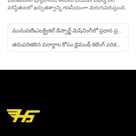
మేనేజ్‌మెంట్ వ్యూహాలను అమలు చేయడం విభిన్న పని
పరిస్థితులలో ఖచ్చితత్వాన్ని గణనీయంగా మెరుగుపరుస్తుంది.
మునుపటిః
ఎలక్ట్రికల్ డిస్చార్జ్ మెషినింగ్‌లో ప్రధాన ప్రయోజనాలు ఏమిటి?
తదుపరిః
కఠిన పదార్థాల కోసం డైమండ్ కటింగ్ పరికరాలను ఎందుకు ఎంచుకోవాలి?