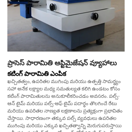
ప్రాసెస్ పారామితి ఆప్టిమైజేషన్ వ్యూహాలు
కటింగ్ పారామితి ఎంపిక
ఖచ్చితత్వం, ఉపరితల ముగింపు మరియు ఉత్పత్తి సామర్థ్యం
సహా అనేక లక్ష్యాల మధ్య సమతుల్యత కలిగి ఉండటం కోసం
కటింగ్ పారామితులను అనుకూలీకరించడం అవసరం. పల్స్-
ఆన్ టైమ్ మరియు పల్స్-ఆఫ్ టైమ్ పదార్థం తొలగించే రేటు
మరియు ఉపరితల నాణ్యత లక్షణాలను ప్రత్యక్షంగా ప్రభావితం
చేస్తాయి. సాధారణంగా తక్కువ పల్స్ వ్యవధులు ఉపరితల
ముగింపు మరియు ఎక్కువ ఖచ్చితత్వాన్ని మెరుగుపరుస్తాయి