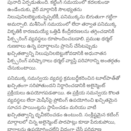
పునాది ఏర్పడుతుంది. కట్టింగ్ సమయంలో కదలకుండా
ఉండేందుకు, వైర్ మార్గానికి సౌలభ్యతను
నిలుపునిలబెట్టుకున్నప్పటికీ, పనిముక్కను బిగుతుగా గట్టిగా
అమర్చాలి. మశీనింగ్ సమయంలో లేదా తర్వాత పనిముక్క
వికృతికి కారణమయ్యే ఒత్తిడి కేంద్రీకరణలను తగ్గించడానికి
ఫిక్స్చరింగ్ వ్యవస్థలు రూపొందించబడాలి. ప్రముఖ థర్మల్
గుణకాలు ఉన్న పదార్థాలను ప్రాసెస్ చేసేటప్పుడు
ఖచ్చితత్వాన్ని నిలుపునిలబెట్టుకోవడానికి అధునాతన
ఫిక్స్చరింగ్ పరిష్కారాలు థర్మల్ వ్యాప్తి పరిహారాన్ని అంతర్గతం
చేసుకుంటాయి.
పనిముక్క సమన్వయ వ్యవస్థ క్రమబద్ధీకరించిన టూల్‌పాత్‌తో
ఖచ్చితంగా సరిపోతుందని నిర్ధారించడానికి అలైన్మెంట్
ప్రక్రియలు ఉపయోగపడతాయి. ఈ ప్రక్రియ సమన్వయ కొలత
వ్యవస్థలు లేదా మెషీన్‌పై ప్రోబింగ్ ఉపయోగించి ఖచ్చితమైన
సూచన పాయింట్లను స్థాపించడం మరియు వాటి
ఖచ్చితత్వాన్ని ధృవీకరించడం ఉంటుంది. సంక్లిష్టమైన కటింగ్
మార్గాలలో చిన్న అలైన్మెంట్ పొరపాట్లు కూడా పేరుకుపోయి,
భాగాలను ఉపయోగించలేని విధంగా చేసే పరిమాణ