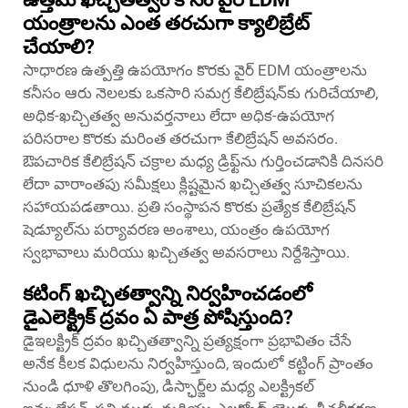
యంత్రాలను ఎంత తరచుగా క్యాలిబ్రేట్
చేయాలి?
సాధారణ ఉత్పత్తి ఉపయోగం కొరకు వైర్ EDM యంత్రాలను
కనీసం ఆరు నెలలకు ఒకసారి సమగ్ర కేలిబ్రేషన్‌కు గురిచేయాలి,
అధిక-ఖచ్చితత్వ అనువర్తనాలు లేదా అధిక-ఉపయోగ
పరిసరాల కొరకు మరింత తరచుగా కేలిబ్రేషన్ అవసరం.
ఔపచారిక కేలిబ్రేషన్ చక్రాల మధ్య డ్రిఫ్ట్‌ను గుర్తించడానికి దినసరి
లేదా వారాంతపు సమీక్షలు క్లిష్టమైన ఖచ్చితత్వ సూచికలను
సహాయపడతాయి. ప్రతి సంస్థాపన కొరకు ప్రత్యేక కేలిబ్రేషన్
షెడ్యూల్‌ను పర్యావరణ అంశాలు, యంత్రం ఉపయోగ
స్వభావాలు మరియు ఖచ్చితత్వ అవసరాలు నిర్దేశిస్తాయి.
కటింగ్ ఖచ్చితత్వాన్ని నిర్వహించడంలో
డైఎలెక్ట్రిక్ ద్రవం ఏ పాత్ర పోషిస్తుంది?
డైఇలక్ట్రిక్ ద్రవం ఖచ్చితత్వాన్ని ప్రత్యక్షంగా ప్రభావితం చేసే
అనేక కీలక విధులను నిర్వహిస్తుంది, ఇందులో కట్టింగ్ ప్రాంతం
నుండి ధూళి తొలగింపు, డిస్ఛార్జ్‌ల మధ్య ఎలక్ట్రికల్