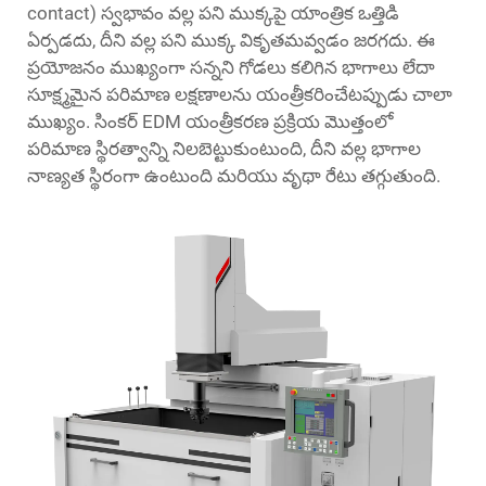
contact) స్వభావం వల్ల పని ముక్కపై యాంత్రిక ఒత్తిడి
ఏర్పడదు, దీని వల్ల పని ముక్క వికృతమవ్వడం జరగదు. ఈ
ప్రయోజనం ముఖ్యంగా సన్నని గోడలు కలిగిన భాగాలు లేదా
సూక్ష్మమైన పరిమాణ లక్షణాలను యంత్రీకరించేటప్పుడు చాలా
ముఖ్యం. సింకర్ EDM యంత్రీకరణ ప్రక్రియ మొత్తంలో
పరిమాణ స్థిరత్వాన్ని నిలబెట్టుకుంటుంది, దీని వల్ల భాగాల
నాణ్యత స్థిరంగా ఉంటుంది మరియు వృథా రేటు తగ్గుతుంది.