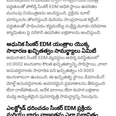
ముగింపులను సాధించడం ద్వారా సాంప్రదాయిక యంత్ర
పద్ధతులతో పోలిస్తే సింకర్ EDM అధిక-స్థాయి ఉపరితల
ముగింపు నియంత్రణను అందిస్తుంది. ప్రక్రియ టూల్
మార్కులను తొలగిస్తుంది మరియు సాంప్రదాయిక కట్టింగ్
పద్ధతులతో సాధించడం కష్టమయ్యే సంక్లిష్ట మూడు-పరిమాణ
జ్యామితుల పై సరికాని ఉపరితల లక్షణాలను అందిస్తుంది.
ఆధునిక సింకర్ EDM యంత్రాల యొక్క
సాధారణ ఖచ్చితత్వం సామర్థ్యాలు ఏమిటి
అధునాతన సింకర్ EDM వ్యవస్థలు ఆదర్శ పరిస్థితులలో
±0.0002 అంగుళాల కొలత ఖచ్చితత్వాన్ని సాధిస్తాయి, చాలా
అనువర్తనాలకు సాధారణ పని ఖచ్చితత్వం ±0.0005
అంగుళాలుగా ఉంటుంది. ఈ ఖచ్చితత్వ స్థాయి డిమాండింగ్
మోల్డ్ అనువర్తనాలకు అవసరమైన ప్రమాణాలను తీరుస్తుంది
లేదా దాటిపోతుంది, అనేక భాగాలు లేదా కుహర లక్షణాల
మధ్య అద్భుతమైన పునరావృత్తి సామర్థ్యాన్ని నిలుపును.
ఎలక్ట్రోడ్ ధరించడం సింకర్ EDM ప్రక్రియ
మరియు భాగం నాణ్యతను ఎలా ప్రభావితం