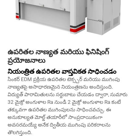
ఉపరితల నాణ్యత మరియు ఫినిషింగ్
ప్రయోజనాలు
నియంత్రిత ఉపరితల వాస్తవికత సాధించడం
సింకర్ EDM ప్రక్రియ ఉపరితల టెక్స్చర్ మరియు ముగింపు
నాణ్యతపై అసాధారణమైన నియంత్రణను అందిస్తుంది.
విద్యుత్ పారామితులను సర్దుబాటు చేయడం ద్వారా, సుమారు
32 మైక్రో అంగుళాల Ra నుండి 2 మైక్రో అంగుళాల Ra కంటే
తక్కువగా ఉపరితల ముగింపులను సాధించవచ్చు. ఈ
అనుకూల్యత మోల్డ్ తయారీలో సాంప్రదాయికంగా
అవసరమయ్యే అనేక ద్వితీయ ముగింపు పరికరాలను
తొలగిస్తుంది.