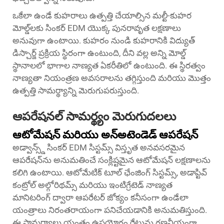
ఒకేలా ఉండే కుహరాలు ఉత్పత్తి చేయాల్సిన మల్టీ-కుహర
మోల్డ్‌లకు సింకర్ EDM యొక్క పునరావృత లక్షణాలు
అనువుగా ఉంటాయి. కుహరం నుండి కుహరానికి విద్యుత్
డిస్చార్జ్ ప్రక్రియ స్థిరంగా ఉంటుంది, దీని వల్ల అన్ని మోల్డ్
స్థానాలలో భాగాల నాణ్యత ఏకరీతిలో ఉంటుంది. ఈ స్థిరత్వం
నాణ్యతా నియంత్రణ అవసరాలను తగ్గిస్తుంది మరియు మొత్తం
ఉత్పత్తి సామర్థ్యాన్ని మెరుగుపరుస్తుంది.
ఆపరేషనల్ సామర్థ్యం మెరుగుదలలు
ఆటోమేషన్ మరియు అన్‌అటెండెడ్ ఆపరేషన్
అడ్వాన్స్డ్ సింకర్ EDM సిస్టమ్స్ విస్తృత అనవసరమైన
ఆపరేషన్‌ను అనుమతించే సంక్లిష్టమైన ఆటోమేషన్ లక్షణాలను
కలిగి ఉంటాయి. ఆటోమేటిక్ టూల్ ఛేంజింగ్ సిస్టమ్స్, అడాప్టివ్
కంట్రోల్ అల్గోరిథమ్స్ మరియు ఇంటిగ్రేటెడ్ నాణ్యత
మానిటరింగ్ ద్వారా ఆపరేటర్ జోక్యం కనీసంగా ఉండేలా
యంత్రాలు నిరంతరాయంగా పనిచేయడానికి అనుమతిస్తుంది.
ఈ సామర్ధ్యాలు యంత్రం ఉపయోగం రేటును గణనీయంగా