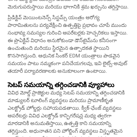
మెరుగుపరుస్తాయి మరియు భాగానికి శ్రమ ఖర్చును తగ్గిస్తాయి.
ప్రిడిక్టివ్ మెయింటనెన్స్ సిస్టమ్స్ యంత్రం ఆరోగ్య
పారామితులను పర్యవేక్షించి ఉత్పత్తిపై ప్రభావం చూపే ముందు
సంభావ్య సమస్యల గురించి ఆపరేటర్లకు హెచ్చరికలు ఇస్తాయి.
ఈ ప్రొఏక్టివ్ విధానం అనుకోకుండా డౌన్‌టైమ్‌ను కనీసంగా
ఉంచుతుంది మరియు స్థిరమైన ఉత్పాదకత స్థాయిని
కొనసాగిస్తుంది. ఆధునిక సింకర్ EDM యంత్రాలు పొడవైన
సమయం పాటు నమ్మకంగా పనిచేయగలవు, ఇవి లైట్స్-అవుట్
తయారీ పర్యావరణాలకు అనుకూలంగా ఉంటాయి.
సెటప్ సమయాన్ని తగ్గించడానికి వ్యూహాలు
వివిధ మోల్డ్ ప్రాజెక్టుల మధ్య సెటప్ సమయాన్ని తగ్గించడానికి
మాడ్యులర్ టూలింగ్ వ్యవస్థలు మరియు ప్రామాణీకృత
ఎలక్ట్రోడ్ హోల్డర్లు సహాయపడతాయి. క్విక్-ఛేంజ్ వ్యవస్థలు
ఆపరేటర్లు వివిధ ఎలక్ట్రోడ్ కాన్ఫిగరేషన్ల మధ్య త్వరగా
మారడానికి అనుమతిస్తాయి, ఉత్పత్తి కాని సమయాన్ని
తగ్గిస్తుంది. అధునాతన పని హోల్డింగ్ వ్యవస్థలు విస్తృతమైన