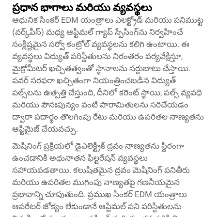
ప్రధాన భాగాలు మరియు వ్యవస్థలు
ఆధునిక సింకర్ EDM యంత్రాలు ఎలక్ట్రోడ్ మరియు పనిముట్ట
(వర్క్‌పీస్) మధ్య ఆప్టిమల్ గ్యాప్ స్పేసింగ్‌ను నిర్వహించే
సంక్లిష్టమైన సర్వో కంట్రోల్ వ్యవస్థలను కలిగి ఉంటాయి. ఈ
వ్యవస్థలు విద్యుత్ పరిస్థితులను నిరంతరం పర్యవేక్షిస్తూ,
మైక్రోమీటర్ ఖచ్చితత్వంతో స్థానాలను సర్దుబాటు చేస్తాయి.
పవర్ సరఫరా ఖచ్చితంగా నియంత్రించబడిన విద్యుత్
పల్స్‌లను ఉత్పత్తి చేస్తుంది, దీనిలో కరెంట్ స్థాయి, పల్స్ వ్యవధి
మరియు పౌనఃపున్యం వంటి పారామితులను సరిచేయడం
ద్వారా పదార్థం తొలగింపు రేటు మరియు ఉపరితల నాణ్యతను
ఆప్టిమైజ్ చేయవచ్చు.
మెషినింగ్ ప్రక్రియలో డైఎలెక్ట్రిక్ ద్రవం నాణ్యతను స్థిరంగా
ఉంచడానికి అధునాతన ఫిల్టరేషన్ వ్యవస్థలు
సహాయపడతాయి. కలుషితమైన ద్రవం మెషినింగ్ పనితీరు
మరియు ఉపరితల ముగింపు నాణ్యతపై గణనీయమైన
ప్రభావాన్ని చూపుతుంది. ప్రముఖ సింకర్ EDM యంత్రాలు
ఆపరేటర్ జోక్యం లేకుండానే ఆప్టిమల్ పని పరిస్థితులను