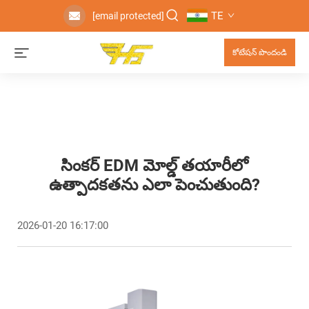
TE
[email protected]
కోటేషన్ పొందండి
సింకర్ EDM మోల్డ్ తయారీలో
ఉత్పాదకతను ఎలా పెంచుతుంది?
2026-01-20 16:17:00