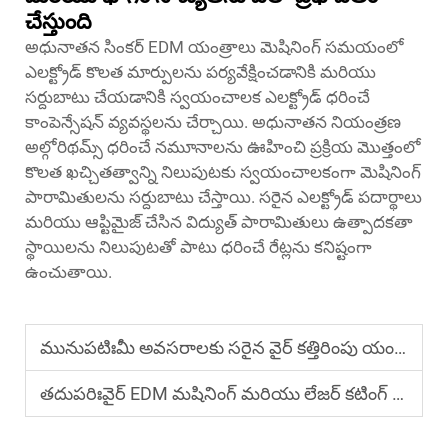
చేస్తుంది
అధునాతన సింకర్ EDM యంత్రాలు మెషినింగ్ సమయంలో
ఎలక్ట్రోడ్ కొలత మార్పులను పర్యవేక్షించడానికి మరియు
సర్దుబాటు చేయడానికి స్వయంచాలక ఎలక్ట్రోడ్ ధరించే
కాంపెన్సేషన్ వ్యవస్థలను చేర్చాయి. అధునాతన నియంత్రణ
అల్గోరిథమ్స్ ధరించే నమూనాలను ఊహించి ప్రక్రియ మొత్తంలో
కొలత ఖచ్చితత్వాన్ని నిలుపుటకు స్వయంచాలకంగా మెషినింగ్
పారామితులను సర్దుబాటు చేస్తాయి. సరైన ఎలక్ట్రోడ్ పదార్థాలు
మరియు ఆప్టిమైజ్ చేసిన విద్యుత్ పారామితులు ఉత్పాదకతా
స్థాయిలను నిలుపుటతో పాటు ధరించే రేట్లను కనిష్టంగా
ఉంచుతాయి.
మునుపటిః
మీ అవసరాలకు సరైన వైర్ కత్తిరింపు యంత్రాన్ని ఎలా ఎంచుకోవాలి?
తదుపరిః
వైర్ EDM మషినింగ్ మరియు లేజర్ కటింగ్ మధ్య తేడా ఏమిటి?