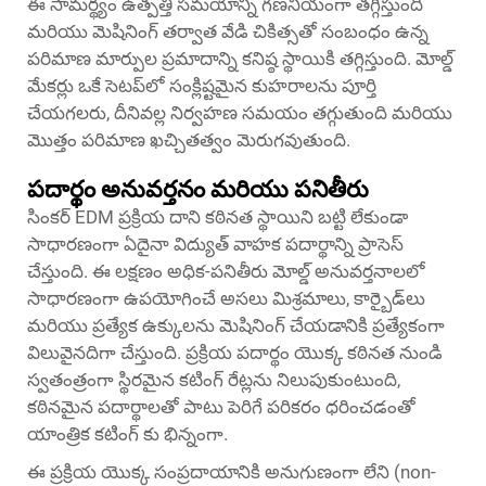
ఈ సామర్థ్యం ఉత్పత్తి సమయాన్ని గణనీయంగా తగ్గిస్తుంది
మరియు మెషినింగ్ తర్వాత వేడి చికిత్సతో సంబంధం ఉన్న
పరిమాణ మార్పుల ప్రమాదాన్ని కనిష్ఠ స్థాయికి తగ్గిస్తుంది. మోల్డ్
మేకర్లు ఒకే సెటప్‌లో సంక్లిష్టమైన కుహరాలను పూర్తి
చేయగలరు, దీనివల్ల నిర్వహణ సమయం తగ్గుతుంది మరియు
మొత్తం పరిమాణ ఖచ్చితత్వం మెరుగవుతుంది.
పదార్థం అనువర్తనం మరియు పనితీరు
సింకర్ EDM ప్రక్రియ దాని కఠినత స్థాయిని బట్టి లేకుండా
సాధారణంగా ఏదైనా విద్యుత్ వాహక పదార్థాన్ని ప్రాసెస్
చేస్తుంది. ఈ లక్షణం అధిక-పనితీరు మోల్డ్ అనువర్తనాలలో
సాధారణంగా ఉపయోగించే అసలు మిశ్రమాలు, కార్బైడ్‌లు
మరియు ప్రత్యేక ఉక్కులను మెషినింగ్ చేయడానికి ప్రత్యేకంగా
విలువైనదిగా చేస్తుంది. ప్రక్రియ పదార్థం యొక్క కఠినత నుండి
స్వతంత్రంగా స్థిరమైన కటింగ్ రేట్లను నిలుపుకుంటుంది,
కఠినమైన పదార్థాలతో పాటు పెరిగే పరికరం ధరించడంతో
యాంత్రిక కటింగ్ కు భిన్నంగా.
ఈ ప్రక్రియ యొక్క సంప్రదాయానికి అనుగుణంగా లేని (non-