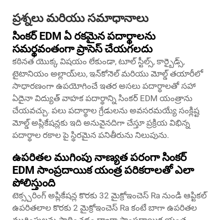
ప్రశ్నలు మరియు సమాధానాలు
సింకర్ EDM ఏ రకమైన పదార్థాలను
సమర్థవంతంగా ప్రాసెస్ చేయగలదు
కఠినత యొక్క విషయం లేకుండా, టూల్ స్టీల్స్, కార్బైడ్స్,
టైటానియం అల్లాయ్‌లు, ఇన్‌కోనెల్ మరియు మోల్డ్ తయారీలో
సాధారణంగా ఉపయోగించే ఇతర అసలు పదార్థాలతో సహా
ఏదైనా విద్యుత్ వాహక పదార్థాన్ని సింకర్ EDM యంత్రాను
చేయవచ్చు. పలు పదార్థాల గ్రేడులను అవసరమయ్యే సంక్లిష్ట
మోల్డ్ అప్లికేషన్లకు ఇది అనువైనదిగా చేస్తూ ప్రక్రియ విభిన్న
పదార్థాల రకాల పై స్థిరమైన పనితీరును నిలుపును.
ఉపరితల ముగింపు నాణ్యత పరంగా సింకర్
EDM సాంప్రదాయిక యంత్ర పరికరాలతో ఎలా
పోలిస్తుంది
టెక్స్చరింగ్ అప్లికేషన్ల కొరకు 32 మైక్రోఇంచెస్ Ra నుండి ఆప్టికల్
ఉపరితలాల కొరకు 2 మైక్రోఇంచెస్ Ra కంటే బాగా ఉపరితల