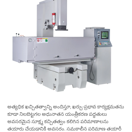
అత్యధిక ఖచ్చితత్వాన్ని అందిస్తూ, ఖర్చు-ప్రభావ కార్యక్షమతను
కూడా నిలబెట్టగల అధునాతన యంత్రీకరణ పద్ధతులు
అవసరమైన సూక్ష్మ కచ్చితత్వం కలిగిన పరిమాణాలను
తయారు చేయడానికి అవసరం. సమకాలీన పరిమాణ తయారీ