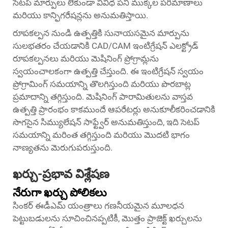
సెటప్ మార్పులు లేకుండా వివిధ పని ముక్కల పరిమాణాలు
మరియు కాన్ఫిగరేషన్లను అనుమతిస్తాయి.
రూపకల్పన నుండి ఉత్పత్తికి సునాయసమైన మార్పును
సులభతరం చేయడానికి CAD/CAM ఇంటిగ్రేషన్ ఎలక్ట్రోడ్
రూపకల్పనలు మరియు మెషినింగ్ ప్రోగ్రామ్లను
స్వయంచాలకంగా ఉత్పత్తి చేస్తుంది. ఈ ఇంటిగ్రేషన్ స్వయం
ప్రోగ్రామింగ్ సమయాన్ని తొలగిస్తుంది మరియు పొరబాట్ల
ప్రమాదాన్ని తగ్గిస్తుంది. మెషినింగ్ పారామితులను వాస్తవ
ఉత్పత్తి ప్రారంభం కాకముందే ఆపరేటర్లు అనుకూలీకరించడానికి
సొగసైన సిమ్యులేషన్ సాఫ్ట్వేర్ అనుమతిస్తుంది, ఇది సెటప్
సమయాన్ని మరింత తగ్గిస్తుంది మరియు మొదటి భాగం
నాణ్యతను మెరుగుపరుస్తుంది.
ఖర్చు-ప్రభావ విశ్లేషణ
నేరుగా ఖర్చు పోలికలు
సింకర్ ఈడీఎమ్ యంత్రాలు గణనీయమైన మూలధన
పెట్టుబడులను సూచించినప్పటికీ, మొత్తం ప్రాజెక్ట్ ఖర్చులను