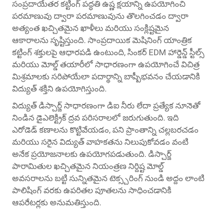
సంప్రదాయేతర కట్టింగ్ పద్ధతి ఉష్ణ క్షయాన్ని ఉపయోగించి
పరమాణువు ద్వారా పరమాణువును తొలగించడం ద్వారా
అత్యంత ఖచ్చితమైన ఖాళీలు మరియు సంక్లిష్టమైన
ఆకారాలను సృష్టిస్తుంది. సాంప్రదాయిక మెషినింగ్ యాంత్రిక
కట్టింగ్ శక్తులపై ఆధారపడి ఉంటుంది, సింకర్ EDM హార్డెన్డ్ స్టీల్స్
మరియు మోల్డ్ తయారీలో సాధారణంగా ఉపయోగించే విచిత్ర
మిశ్రమాలకు సరిపోయేలా పదార్థాన్ని బాష్పీభవనం చేయడానికి
విద్యుత్ శక్తిని ఉపయోగిస్తుంది.
విద్యుత్ డిస్చార్జ్ సాధారణంగా డిఐ నీరు లేదా ప్రత్యేక నూనెతో
నిండిన డైఎలెక్ట్రిక్ ద్రవ పరిసరాలలో జరుగుతుంది. ఇది
ఎరోడెడ్ కణాలను కొట్టివేయడం, పని ప్రాంతాన్ని చల్లబరచడం
మరియు సరైన విద్యుత్ వాహకతను నిలుపుకోవడం వంటి
అనేక ప్రయోజనాలకు ఉపయోగపడుతుంది. డిస్చార్జ్
పారామితుల ఖచ్చితమైన నియంత్రణ నిర్దిష్ట మోల్డ్
అవసరాలను బట్టి సున్నితమైన టెక్స్చరింగ్ నుండి అద్దం లాంటి
పాలిషింగ్ వరకు ఉపరితల పూతలను సాధించడానికి
ఆపరేటర్లకు అనుమతిస్తుంది.