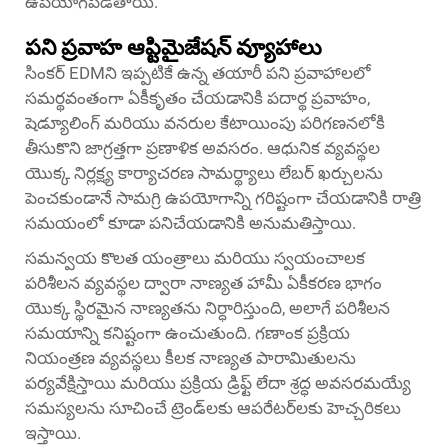
ఉపయోగపడతాయి.
పని ప్రవాహ ఆప్టిమైజేషన్ వ్యూహాలు
సింకర్ EDMని ఇప్పటికే ఉన్న తయారీ పని ప్రవాహాలలో
సమర్థవంతంగా ఏకీకృతం చేయడానికి పదార్థ ప్రవాహం,
షెడ్యూలింగ్ మరియు వనరుల కేటాయింపు పరిగణనలోకి
తీసుకొని జాగ్రత్తగా ప్రణాళిక అవసరం. ఆధునిక వ్యవస్థల
యొక్క నిర్లక్ష్య కార్యాచరణ సామర్థ్యాలు లేబర్ ఖర్చులను
పెంచకుండానే సామగ్రి ఉపయోగాన్ని గరిష్టంగా చేయడానికి రాత్రి
సమయంలో కూడా పనిచేయడానికి అనుమతిస్తాయి.
సమన్వయ కొలత యంత్రాలు మరియు స్వయంచాలక
పరిశీలన వ్యవస్థల ద్వారా నాణ్యత హామీ ఏకీకరణ భాగం
యొక్క స్థిరమైన నాణ్యతను నిర్ధారిస్తుంది, అలాగే పరిశీలన
సమయాన్ని కనిష్టంగా ఉంచుతుంది. గణాంక ప్రక్రియ
నియంత్రణ వ్యవస్థలు కీలక నాణ్యత పారామితులను
పర్యవేక్షిస్తాయి మరియు ప్రక్రియ డ్రిఫ్ట్ లేదా శ్రద్ధ అవసరమయ్యే
సమస్యలను సూచించే ట్రెండ్‌లకు ఆపరేటర్‌లకు హెచ్చరికలు
ఇస్తాయి.