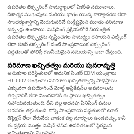
ఉపరితల టెక్స్చరింగ్ సామర్థ్యాలలో ఏకరీతి నమూనాలు,
దిశాత్మక ముగింపులు మరియు భాగం యొక్క కార్యాచరణ లేదా
సౌందర్యశాస్త్రాన్ని మెరుగుపరిచే సంక్లిష్టమైన మూడు-పరిమాణ
టెక్స్చర్లు ఉంటాయి. మెషినింగ్ ప్రక్రియలోనే నియంత్రిత
ఉపరితల టెక్స్చర్లను సృష్టించగల సామర్థ్యం రసాయన ఎట్చింగ్
లేదా లేజర్ టెక్స్చరింగ్ వంటి సాంప్రదాయిక టెక్స్చరింగ్
పద్ధతులతో పోలిస్తే గణనీయమైన సమయాన్ని ఆదా చేస్తుంది.
పరిమాణ ఖచ్చితత్వం మరియు పునరావృత్తి
అనుకూల పరిస్థితులలో ఆధునిక సింకర్ EDM యంత్రాలు
±0.0002 అంగుళాల పరిమాణ ఖచ్చితత్వాన్ని సాధిస్తాయి.
ఎక్కువగా ఉపయోగించే మోల్డ్ అప్లికేషన్‌ల అవసరాలను
తీర్చడానికి లేదా మించడానికి ఈ స్థాయి ఖచ్చితత్వం
సహాయపడుతుంది, దీని వల్ల అదనపు ఫినిషింగ్ పనుల
అవసరం తగ్గుతుంది. కొన్ని సాంప్రదాయ పద్ధతులలో టూల్
డెఫ్లెక్షన్ లేదా వేరువేరు వాడుక వల్ల మార్పులు ఉండవచ్చు, కానీ
ఈ ప్రక్రియ మొత్తం మెషిన్ చేసిన ఉపరితలంలో స్థిరమైన
ఖచ్చితత్వాన్ని నిలుపును.