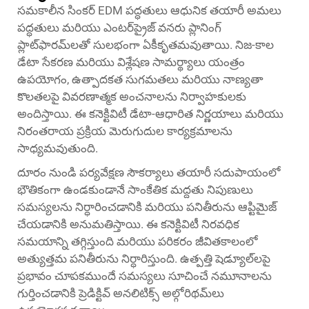
సమకాలీన సింకర్ EDM పద్ధతులు ఆధునిక తయారీ అమలు
పద్ధతులు మరియు ఎంటర్‌ప్రైజ్ వనరు ప్లానింగ్
ప్లాట్‌ఫారమ్‌లతో సులభంగా ఏకీకృతమవుతాయి. నిజ-కాల
డేటా సేకరణ మరియు విశ్లేషణ సామర్థ్యాలు యంత్రం
ఉపయోగం, ఉత్పాదకత సుగమతలు మరియు నాణ్యతా
కొలతలపై వివరణాత్మక అంచనాలను నిర్వాహకులకు
అందిస్తాయి. ఈ కనెక్టివిటీ డేటా-ఆధారిత నిర్ణయాలు మరియు
నిరంతరాయ ప్రక్రియ మెరుగుదుల కార్యక్రమాలను
సాధ్యమవుతుంది.
దూరం నుండి పర్యవేక్షణ సౌకర్యాలు తయారీ సదుపాయంలో
భౌతికంగా ఉండకుండానే సాంకేతిక మద్దతు నిపుణులు
సమస్యలను నిర్ధారించడానికి మరియు పనితీరును ఆప్టిమైజ్
చేయడానికి అనుమతిస్తాయి. ఈ కనెక్టివిటీ నిరవధిక
సమయాన్ని తగ్గిస్తుంది మరియు పరికరం జీవితకాలంలో
అత్యుత్తమ పనితీరును నిర్ధారిస్తుంది. ఉత్పత్తి షెడ్యూల్‌లపై
ప్రభావం చూపకముందే సమస్యలు సూచించే నమూనాలను
గుర్తించడానికి ప్రెడిక్టివ్ అనలిటిక్స్ అల్గోరిథమ్‌లు