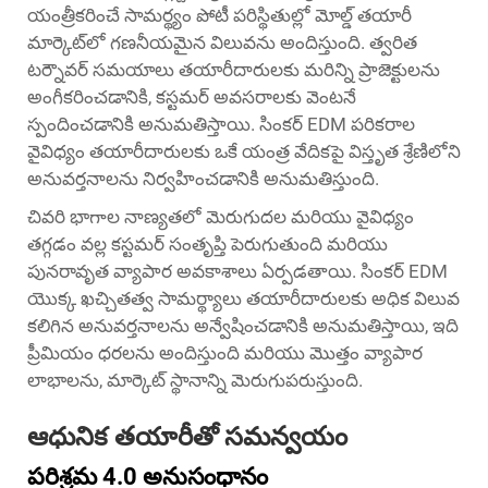
యంత్రీకరించే సామర్థ్యం పోటీ పరిస్థితుల్లో మోల్డ్ తయారీ
మార్కెట్‌లో గణనీయమైన విలువను అందిస్తుంది. త్వరిత
టర్నౌవర్ సమయాలు తయారీదారులకు మరిన్ని ప్రాజెక్టులను
అంగీకరించడానికి, కస్టమర్ అవసరాలకు వెంటనే
స్పందించడానికి అనుమతిస్తాయి. సింకర్ EDM పరికరాల
వైవిధ్యం తయారీదారులకు ఒకే యంత్ర వేదికపై విస్తృత శ్రేణిలోని
అనువర్తనాలను నిర్వహించడానికి అనుమతిస్తుంది.
చివరి భాగాల నాణ్యతలో మెరుగుదల మరియు వైవిధ్యం
తగ్గడం వల్ల కస్టమర్ సంతృప్తి పెరుగుతుంది మరియు
పునరావృత వ్యాపార అవకాశాలు ఏర్పడతాయి. సింకర్ EDM
యొక్క ఖచ్చితత్వ సామర్థ్యాలు తయారీదారులకు అధిక విలువ
కలిగిన అనువర్తనాలను అన్వేషించడానికి అనుమతిస్తాయి, ఇది
ప్రీమియం ధరలను అందిస్తుంది మరియు మొత్తం వ్యాపార
లాభాలను, మార్కెట్ స్థానాన్ని మెరుగుపరుస్తుంది.
ఆధునిక తయారీతో సమన్వయం
పరిశ్రమ 4.0 అనుసంధానం