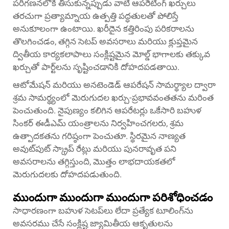
పరిగణనలోకి తీసుకున్నప్పుడు వాటి ఆపరేటింగ్ ఖర్చులు
తరచుగా ప్రత్యామ్నాయ ఉత్పత్తి పద్ధతులతో పోలిస్తే
అనుకూలంగా ఉంటాయి. ఖరీదైన కత్తిరింపు పరికరాలను
తొలగించడం, తగ్గిన సెటప్ అవసరాలు మరియు క్లుప్తమైన
ద్వితీయ కార్యకలాపాలు సంక్లిష్టమైన మోల్డ్ భాగాలకు తక్కువ
ఖర్చుతో పార్ట్‌లను సృష్టించడానికి దోహదపడతాయి.
ఆటోమేషన్ మరియు అనటెండెడ్ ఆపరేషన్ సామర్థ్యాల ద్వారా
శ్రమ సామర్థ్యంలో మెరుగుదల ఖర్చు-ప్రభావవంతతను మరింత
పెంచుతుంది. నైపుణ్యం కలిగిన ఆపరేటర్లు ఒకేసారి బహుళ
సింకర్ ఈడీఎమ్ యంత్రాలను నిర్వహించగలరు, శ్రమ
ఉత్పాదకతను గరిష్ఠంగా పెంచుతూ. స్థిరమైన నాణ్యత
అవుట్‌పుట్ స్క్రాప్ రేట్లు మరియు పునరావృత పని
అవసరాలను తగ్గిస్తుంది, మొత్తం లాభదాయకతలో
మెరుగుదలకు దోహదపడుతుంది.
ముందుగా ముందుగా ముందుగా పరిశోధించడం
సాధారణంగా బహుళ సెటప్‌లు లేదా ప్రత్యేక టూలింగ్‌ను
అవసరము చేసే సంక్లిష్ట జ్యామితీయ ఆకృతులను