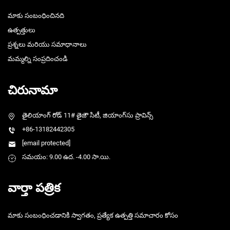
మాకు సంబంధించినది
ఉత్పత్తులు
ప్రశ్నలు మరియు సమాధానాలు
మమ్మల్ని సంప్రదించండి
చిరునామా
తైలియాంగ్ రోడ్ 11# తైజౌ సిటీ, జియాంగ్‌సు ప్రావిన్స్
+86-13182442305
[email protected]
సమయం: 9.00 ఉద. -4.00 సా.యి.
వార్తా పత్రిక
మాకు సంబంధించడానికి స్వాగతం, ప్రత్యేక ఉత్పత్తి సమాచారం కోసం