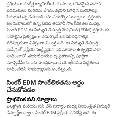
ప్రక్రియలు సంకీర్ణ జ్యామితీయ రూపాలు, కఠినమైన సహన
పరిమితులు మరియు వేగవంతమైన పూర్తి సమయాలపై
పెరుగుతున్న డిమాండ్‌లను ఎదుర్కొంటున్నాయి. ప్రస్తుతం
అందుబాటులో ఉన్న వివిధ తయారీ సాంకేతికతల మధ్య,
సింకర్ EDM
ఈ విద్యుత్ డిస్చార్జ్ మెషినింగ్ (EDM) ప్రక్రియ ఈ
సవాళ్లను ప్రత్యక్షంగా ఎదుర్కొనే ఒక పరివర్తనాత్మక
పరిష్కారంగా విశిష్టంగా నిలుస్తుంది. ఈ విద్యుత్ డిస్చార్జ్
మెషినింగ్ ప్రక్రియ సంక్లిష్టమైన పరిమాణాల ఉత్పత్తిని ఎలా
సాధించాలో తయారీదారుల దృష్టికోణాన్ని పూర్తిగా
మార్చివేసింది, ఇది సాంప్రదాయిక యంత్రీకరణ పద్ధతులు
సాధించలేని సామర్థ్యాలను అందిస్తుంది.
సింకర్ EDM సాంకేతికతను అర్థం
చేసుకోవడం
ప్రాథమిక పని సూత్రాలు
ఎలక్ట్రోడ్ మరియు పని చేసే పదార్థం మధ్య నియంత్రిత విద్యుత్
డిస్చార్జ్‌ల ద్వారా సింకర్ EDM ప్రక్రియ పనిచేస్తుంది. ఈ