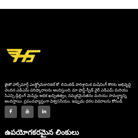
తైజౌ హార్స్‌మార్గ్ ఎలక్ట్రోమెకానికల్ కో. లిమిటెడ్ పారిశ్రామిక మషినింగ్ కొరకు అభివృద్ధి
చెందిన ఎడిఎమ్ పరిష్కారాలను అందిస్తుంది. మా ఫాస్ట్-స్పీడ్ వైర్ ఎడిఎమ్ మరియు
సిఎన్సి డ్రిల్లింగ్ మెషిన్లు అధిక ఖచ్చితత్వం, నమ్మకమైనతనం మరియు సామర్థ్యాన్ని
అందిస్తాయి. ప్రపంచవ్యాప్తంగా విశ్వసనీయం. ఇప్పుడు ధరల వివరాలను కోరండి.
ఉపయోగకరమైన లింకులు