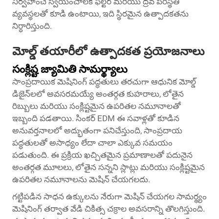
నిర్వహించే స్వయంచాలక ఫిల్టర్ మరియు ద్రవ పరిస్థితి
వ్యవస్థలతో కూడి ఉంటాయి, ఇది స్థిరమైన ఉత్పాదకతను
నిర్ధారిస్తుంది.
మోల్డ్ తయారీలో ఉత్పాదకత ప్రయోజనాలు
సంక్లిష్ట జ్యామితి సామర్థ్యాలు
సాంప్రదాయిక మెషినింగ్ పద్ధతులు తరచుగా ఆధునిక మోల్డ్
డిజైన్‌లలో అవసరమయ్యే అంతర్గత కుహరాలు, లోతైన
రిబ్బులు మరియు సంక్లిష్టమైన ఉపరితల నమూనాలతో
ఇబ్బంది పడతాయి. సింకర్ EDM ఈ సవాళ్లతో కూడిన
అనువర్తనాలలో అద్భుతంగా పనిచేస్తుంది, సాంప్రదాయ
పద్ధతులతో అసాధ్యం లేదా చాలా ఎక్కువ సమయం
పడుతుంది. ఈ ప్రక్రియ ఖచ్చితమైన ప్రమాణాలతో పదునైన
అంతర్గత మూలలు, లోతైన సన్నని స్లాట్లు మరియు సంక్లిష్టమైన
ఉపరితల నమూనాలను మెషిన్ చేయగలదు.
గట్టిపడిన సాధన ఉక్కులను నేరుగా మెషిన్ చేయగల సామర్థ్యం
మెషినింగ్ తర్వాత వేడి చికిత్స చక్రాల అవసరాన్ని తొలగిస్తుంది.