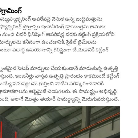
గ్రామింగ్
 మేన్యుఫ్యాక్చరింగ్ ఆపరేషన్ల వెనుక ఉన్న బుద్ధిమత్తును
క్చరింగ్ ప్రోగ్రామ్లు ఇంజనీరింగ్ డ్రాయింగ్లను అమలు
ుండి చివరి ఫినిషింగ్ ఆపరేషన్ల వరకు కట్టింగ్ ప్రక్రియలోని
ల్ మార్పులను కనీసంగా ఉంచడానికి, సైకిల్ టైమ్‌లను
ూ పదార్థ ఉపయోగాన్ని గరిష్టంగా చేయడానికి కట్టింగ్
కు విస్తృతమైన సెటప్ మార్పులు చేయకుండానే మారుతున్న ఉత్పత్తి
. ఇంజనీర్లు వాస్తవ ఉత్పత్తి ప్రారంభం కాకముందే కట్టింగ్
య్యే సమస్యలను గుర్తించి వాటిని పరిష్కరించడానికి
మాణికాలను ఆప్టిమైజ్ చేయగలరు. ఈ సామర్థ్యం అభివృద్ధి
ుంది, అలాగే మొత్తం తయారీ సామర్థ్యాన్ని మెరుగుపరుస్తుంది.