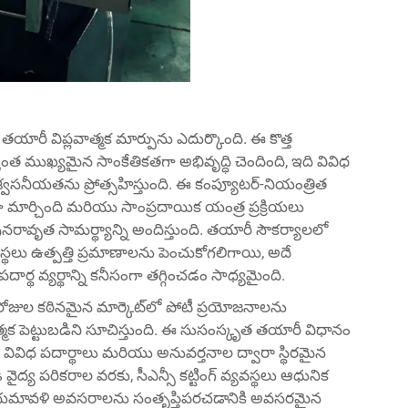
రీ విప్లవాత్మక మార్పును ఎదుర్కొంది. ఈ కొత్త
ంత ముఖ్యమైన సాంకేతికతగా అభివృద్ధి చెందింది, ఇది వివిధ
్వసనీయతను ప్రోత్సహిస్తుంది. ఈ కంప్యూటర్-నియంత్రిత
తిగా మార్చింది మరియు సాంప్రదాయిక యంత్ర ప్రక్రియలు
వృత సామర్థ్యాన్ని అందిస్తుంది. తయారీ సౌకర్యాలలో
ంస్థలు ఉత్పత్తి ప్రమాణాలను పెంచుకోగలిగాయి, అదే
 వ్యర్థాన్ని కనీసంగా తగ్గించడం సాధ్యమైంది.
రోజుల కఠినమైన మార్కెట్‌లో పోటీ ప్రయోజనాలను
క పెట్టుబడిని సూచిస్తుంది. ఈ సుసంస్కృత తయారీ విధానం
పి, వివిధ పదార్థాలు మరియు అనువర్తనాల ద్వారా స్థిరమైన
ద్య పరికరాల వరకు, సీఎన్సీ కట్టింగ్ వ్యవస్థలు ఆధునిక
నియమావళి అవసరాలను సంతృప్తిపరచడానికి అవసరమైన