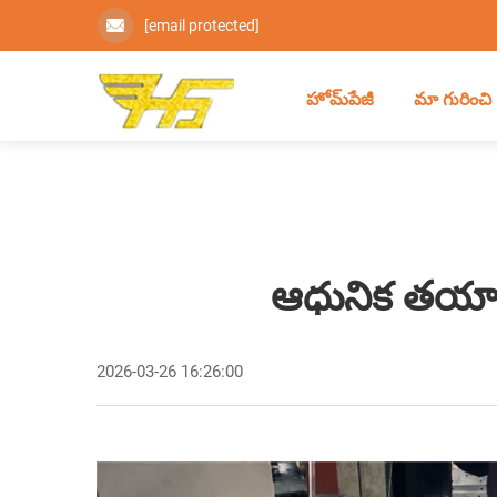
[email protected]
హోమ్‌పేజీ
మా గురించి
ఆధునిక తయారీ
2026-03-26 16:26:00