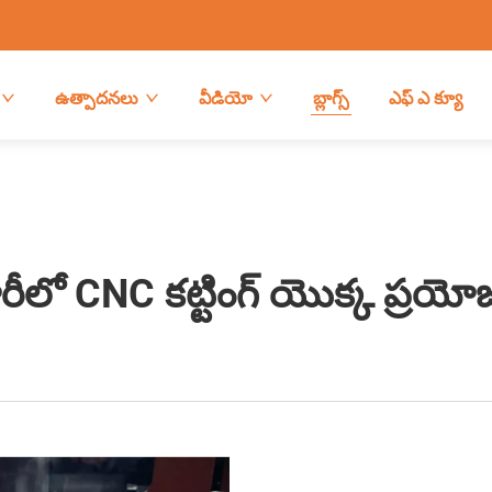
ఉత్పాదనలు
వీడియో
బ్లాగ్స్
ఎఫ్ ఎ క్యూ
లో CNC కట్టింగ్ యొక్క ప్రయ