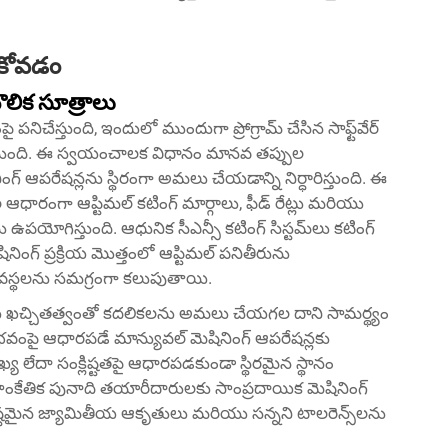
సుకోవడం
ౌలిక సూత్రాలు
పై పనిచేస్తుంది, ఇందులో ముందుగా ప్రోగ్రామ్ చేసిన సాఫ్ట్‌వేర్
స్తుంది. ఈ స్వయంచాలక విధానం మానవ తప్పుల
ంగ్ ఆపరేషన్లను స్థిరంగా అమలు చేయడాన్ని నిర్ధారిస్తుంది. ఈ
ధారంగా ఆప్టిమల్ కటింగ్ మార్గాలు, ఫీడ్ రేట్లు మరియు
 ఉపయోగిస్తుంది. ఆధునిక సీఎన్సీ కటింగ్ సిస్టమ్‌లు కటింగ్
ినింగ్ ప్రక్రియ మొత్తంలో ఆప్టిమల్ పనితీరును
వ్యవస్థలను సమగ్రంగా కలుపుతాయి.
-స్థాయి ఖచ్చితత్వంతో కదలికలను అమలు చేయగల దాని సామర్థ్యం
భవంపై ఆధారపడే మాన్యువల్ మెషినింగ్ ఆపరేషన్లకు
ంఖ్య లేదా సంక్లిష్టతపై ఆధారపడకుండా స్థిరమైన స్థానం
కేతిక పునాది తయారీదారులకు సాంప్రదాయిక మెషినింగ్
ిష్టమైన జ్యామితీయ ఆకృతులు మరియు సన్నని టాలరెన్స్‌లను