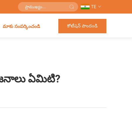
TE
కోటేషన్ పొందండి
మాకు సంపర్కించండి
ోజనాలు ఏమిటి?