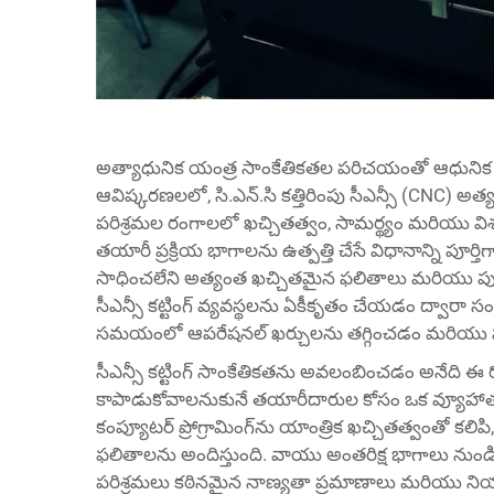
అత్యాధునిక యంత్ర సాంకేతికతల పరిచయంతో ఆధునిక తయా
ఆవిష్కరణలలో,
సి.ఎన్.సి కత్తిరింపు
సీఎన్సీ (CNC) అత్య
పరిశ్రమల రంగాలలో ఖచ్చితత్వం, సామర్థ్యం మరియు విశ
తయారీ ప్రక్రియ భాగాలను ఉత్పత్తి చేసే విధానాన్ని పూర్
సాధించలేని అత్యంత ఖచ్చితమైన ఫలితాలు మరియు పునరా
సీఎన్సీ కట్టింగ్ వ్యవస్థలను ఏకీకృతం చేయడం ద్వారా స
సమయంలో ఆపరేషనల్ ఖర్చులను తగ్గించడం మరియు పదార్థ
సీఎన్సీ కట్టింగ్ సాంకేతికతను అవలంబించడం అనేది ఈ 
కాపాడుకోవాలనుకునే తయారీదారుల కోసం ఒక వ్యూహాత్మ
కంప్యూటర్ ప్రోగ్రామింగ్‌ను యాంత్రిక ఖచ్చితత్వంతో కలి
ఫలితాలను అందిస్తుంది. వాయు అంతరిక్ష భాగాలు నుండి వై
పరిశ్రమలు కఠినమైన నాణ్యతా ప్రమాణాలు మరియు 