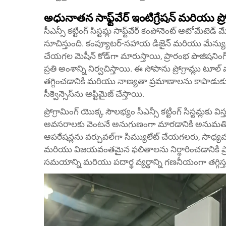
అధునాతన సాఫ్ట్‌వేర్ ఇంటిగ్రేషన్ మరియు ప్రో
సీఎన్సీ కట్టింగ్ సిస్టమ్ల సాఫ్ట్‌వేర్ కంపోనెంట్ ఆటోమేటెడ్
సూచిస్తుంది. కంప్యూటర్-సహాయ డిజైన్ మరియు మేన్యుఫ్యా
చేయగల మెషీన్ కోడ్‌గా మారుస్తాయి, ప్రారంభ పొజిషనింగ్ న
ప్రతి అంశాన్ని నిర్వచిస్తాయి. ఈ సోపాను ప్రోగ్రామ్లు టూ
తగ్గించడానికి మరియు నాణ్యతా ప్రమాణాలను కాపాడుకుంట
సీక్వెన్సెస్‌ను ఆప్టిమైజ్ చేస్తాయి.
ప్రోగ్రామింగ్ యొక్క సౌలభ్యం సీఎన్సీ కట్టింగ్ సిస్టమ్ల
అవసరాలకు వెంటనే అనుగుణంగా మారడానికి అనుమతిస్తుంది
ఆపరేషన్లను వర్చువల్‌గా సిమ్యులేట్ చేయగలరు, సాధ్యమ
మరియు విజయవంతమైన ఫలితాలను నిర్ధారించడానికి ప్రా
సమయాన్ని మరియు పదార్థ వ్యర్థాన్ని గణనీయంగా తగ్గిస్త