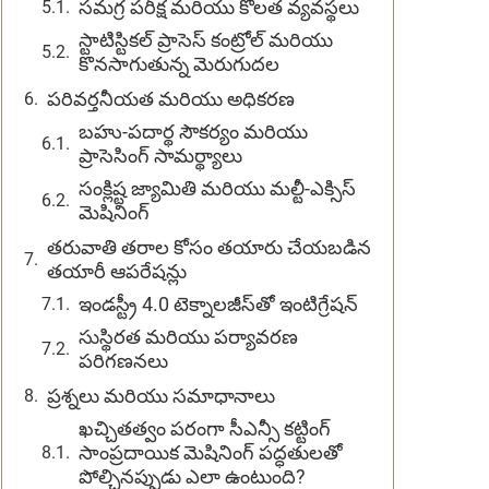
సమగ్ర పరీక్ష మరియు కొలత వ్యవస్థలు
స్టాటిస్టికల్ ప్రాసెస్ కంట్రోల్ మరియు
కొనసాగుతున్న మెరుగుదల
పరివర్తనీయత మరియు అధికరణ
బహు-పదార్థ సౌకర్యం మరియు
ప్రాసెసింగ్ సామర్థ్యాలు
సంక్లిష్ట జ్యామితి మరియు మల్టీ-ఎక్సిస్
మెషినింగ్
తరువాతి తరాల కోసం తయారు చేయబడిన
తయారీ ఆపరేషన్లు
ఇండస్ట్రీ 4.0 టెక్నాలజీస్‌తో ఇంటిగ్రేషన్
సుస్థిరత మరియు పర్యావరణ
పరిగణనలు
ప్రశ్నలు మరియు సమాధానాలు
ఖచ్చితత్వం పరంగా సీఎన్సీ కట్టింగ్
సాంప్రదాయిక మెషినింగ్ పద్ధతులతో
పోల్చినప్పుడు ఎలా ఉంటుంది?