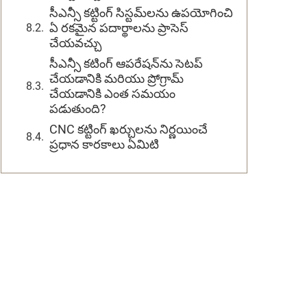
సీఎన్సీ కట్టింగ్ సిస్టమ్‌లను ఉపయోగించి
ఏ రకమైన పదార్థాలను ప్రాసెస్
చేయవచ్చు
సీఎన్సీ కటింగ్ ఆపరేషన్‌ను సెటప్
చేయడానికి మరియు ప్రోగ్రామ్
చేయడానికి ఎంత సమయం
పడుతుంది?
CNC కట్టింగ్ ఖర్చులను నిర్ణయించే
ప్రధాన కారకాలు ఏమిటి