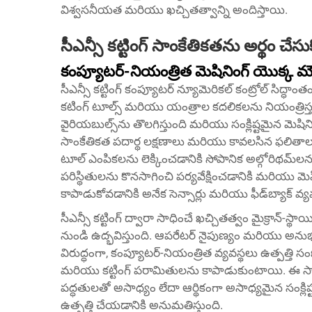
విశ్వసనీయత మరియు ఖచ్చితత్వాన్ని అందిస్తాయి.
సీఎన్సీ కట్టింగ్ సాంకేతికతను అర్థం చే
కంప్యూటర్-నియంత్రిత మెషినింగ్ యొక్క మ
సీఎన్సీ కట్టింగ్ కంప్యూటర్ న్యూమెరికల్ కంట్రోల్ సిద్ధాంతం
కటింగ్ టూల్స్ మరియు యంత్రాల కదలికలను నియంత్రి
వైరియబుల్స్‌ను తొలగిస్తుంది మరియు సంక్లిష్టమైన మెషిని
సాంకేతికత పదార్థ లక్షణాలు మరియు కావలసిన ఫలితాల ఆ
టూల్ ఎంపికలను లెక్కించడానికి సోపానిక అల్గోరిథమ్‌లను
పరిస్థితులను కొనసాగించి పర్యవేక్షించడానికి మరియు మెష
కాపాడుకోవడానికి అనేక సెన్సార్లు మరియు ఫీడ్‌బ్యాక్ 
సీఎన్సీ కట్టింగ్ ద్వారా సాధించే ఖచ్చితత్వం మైక్రాన్
నుండి ఉద్భవిస్తుంది. ఆపరేటర్ నైపుణ్యం మరియు అను
విరుద్ధంగా, కంప్యూటర్-నియంత్రిత వ్యవస్థలు ఉత్పత్తి స
మరియు కట్టింగ్ పరామితులను కాపాడుకుంటాయి. ఈ సాం
పద్ధతులతో అసాధ్యం లేదా ఆర్థికంగా అసాధ్యమైన సంక్ల
ఉత్పత్తి చేయడానికి అనుమతిస్తుంది.