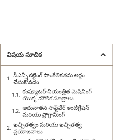
విషయ సూచిక
సీఎన్సీ కట్టింగ్ సాంకేతికతను అర్థం
చేసుకోవడం
కంప్యూటర్-నియంత్రిత మెషినింగ్
యొక్క మౌలిక సూత్రాలు
అధునాతన సాఫ్ట్‌వేర్ ఇంటిగ్రేషన్
మరియు ప్రోగ్రామింగ్
ఖచ్చితత్వం మరియు ఖచ్చితత్వ
ప్రయోజనాలు