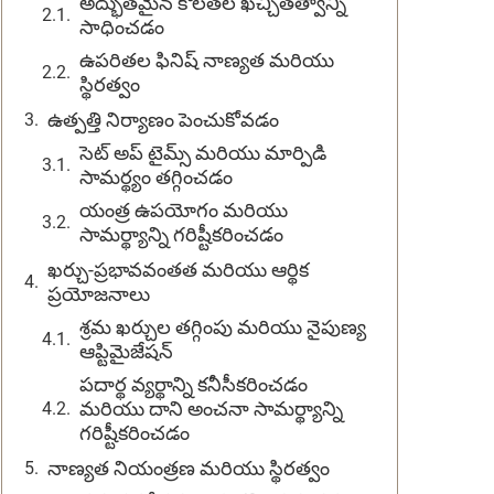
అద్భుతమైన కొలతల ఖచ్చితత్వాన్ని
సాధించడం
ఉపరితల ఫినిష్ నాణ్యత మరియు
స్థిరత్వం
ఉత్పత్తి నిర్యాణం పెంచుకోవడం
సెట్ అప్ టైమ్స్ మరియు మార్పిడి
సామర్థ్యం తగ్గించడం
యంత్ర ఉపయోగం మరియు
సామర్థ్యాన్ని గరిష్టీకరించడం
ఖర్చు-ప్రభావవంతత మరియు ఆర్థిక
ప్రయోజనాలు
శ్రమ ఖర్చుల తగ్గింపు మరియు నైపుణ్య
ఆప్టిమైజేషన్
పదార్థ వ్యర్థాన్ని కనీసీకరించడం
మరియు దాని అంచనా సామర్థ్యాన్ని
గరిష్టీకరించడం
నాణ్యత నియంత్రణ మరియు స్థిరత్వం