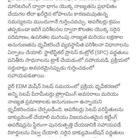
మానిటరింగ్ ద్వారా భాగం యొక్క నాణ్యతను ప్రభావితం
చేయగల లేదా ఖరీదైన లోపాలను కారణమవుతున్న
సమస్యలను ముందుగానే గుర్తించవచ్చు. ఆపరేటర్లు క్రమం
తప్పకుండా జరిగే పరిశీలనల ద్వారా కొలతల యొక్క సరైన
పరిమాణం, ఉపరితల ముగింపు నాణ్యత మరియు లక్షణాల
అనుగుణతను ధృవీకరించే వ్యవస్థాపిత పరిశీలనా విధానాలను
ఏర్పాటు చేయాలి. స్టాటిస్టికల్ ప్రాసెస్ కంట్రోల్ (SPC) పద్ధతులు
పనితీరు సాధనాలను ట్రాక్ చేయడంలో సహాయపడి, ప్రక్రియలో
సర్దుబాట్లు అవసరమైనప్పుడు గుర్తించడంలో
సహాయపడతాయి.
వైర్ EDM మెషీన్ సెటప్ సమయంలో ప్రక్రియ ధృవీకరణలో
అన్ని సెటప్ పేరామీటర్లు ప్రోగ్రామింగ్ అవసరాలు మరియు
నాణ్యత ప్రమాణాలకు అనుగుణంగా ఉన్నాయని
ధృవీకరించడం చేర్చబడింది. ఆపరేటర్లు సెటప్ పరిస్థితులను
డాక్యుమెంట్ చేయాలి మరియు విజయవంతమైన కట్టింగ్
ఆపరేషన్లను స్థిరంగా పునరుత్పత్తి చేయడానికి సహాయపడే
రికార్డులను నిల్వ చేయాలి. సరైన డాక్యుమెంటేషన్ పద్ధతులు