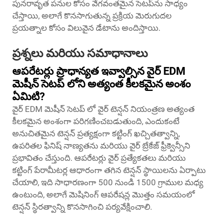
పునరావృత పనుల కోసం వేగవంతమైన సెటప్‌ను సాధ్యం
చేస్తాయి, అలాగే కొనసాగుతున్న ప్రక్రియ మెరుగుదల
ప్రయత్నాల కోసం విలువైన డేటాను అందిస్తాయి.
ప్రశ్నలు మరియు సమాధానాలు
ఆపరేటర్లు ప్రాధాన్యత ఇవ్వాల్సిన వైర్ EDM
మెషీన్ సెటప్ లోని అత్యంత కీలకమైన అంశం
ఏమిటి?
వైర్ EDM మెషీన్ సెటప్ లో వైర్ టెన్షన్ నియంత్రణ అత్యంత
కీలకమైన అంశంగా పరిగణించబడుతుంది, ఎందుకంటే
అనుచితమైన టెన్షన్ ప్రత్యక్షంగా కట్టింగ్ ఖచ్చితత్వాన్ని,
ఉపరితల ఫినిష్ నాణ్యతను మరియు వైర్ బ్రేకేజ్ ఫ్రీక్వెన్సీని
ప్రభావితం చేస్తుంది. ఆపరేటర్లు వైర్ ప్రత్యేకతలు మరియు
కట్టింగ్ పేరామీటర్ల ఆధారంగా తగిన టెన్షన్ స్థాయిలను ఏర్పాటు
చేయాలి, ఇది సాధారణంగా 500 నుండి 1500 గ్రాముల మధ్య
ఉంటుంది, అలాగే మెషినింగ్ ఆపరేషన్ల మొత్తం సమయంలో
టెన్షన్ స్థిరత్వాన్ని కొనసాగించి పర్యవేక్షించాలి.