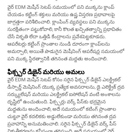
వైర్ EDM మెషీన్ సెటప్ సమయంలో పని ముక్కను క్లాంప్
చేయడం కట్టింగ్ శక్తులు మరియు ఉష్ణ విస్తరణ ప్రభావాలపై
జాగ్రత్తగా పరిశీలించాలి. క్లాంపింగ్ వ్యవస్థలు పని ముక్కను
సురక్షితంగా పట్టుకోవాలి, కానీ కొలత ఖచ్చితత్వాన్ని ప్రభావితం
చేసే వికృతి లేదా ఒత్తిడి కేంద్రాలను ప్రవేశపెట్టకూడదు.
ఆపరేటర్లు కట్టింగ్ ప్రాంతాల నుండి దూరంగా క్లాంప్‌లను
అమర్చాలి, అయితే పొడుగైన మెషీనింగ్ ఆపరేషన్ల సమయంలో
పని ముక్క స్థిరత్వానికి తగినంత మద్దతు అందించాలి.
ఫిక్స్చర్ డిజైన్ మరియు అమలు
వైర్ EDM మెషీన్ సెటప్ కోసం సరైన ఫిక్స్చర్ డిజైన్ ఎలక్ట్రికల్
డిస్చార్జ్ మెషినింగ్ యొక్క ప్రత్యేక అవసరాలను, డై ఎలెక్ట్రిక్ ద్రవ
సర్క్యులేషన్ మరియు ఎలక్ట్రికల్ ఐసోలేషన్ వంటి అంశాలను
దృష్టిలో ఉంచుతుంది. ఫిక్స్చర్లు వర్క్ పీస్‌కు భద్రమైన
మద్దతును అందించాలి, అదే సమయంలో కటింగ్ ప్రాంతాల
చుట్టూ వైర్ కదలికకు అడ్డులేకుండా మరియు తగినంత ద్రవ
ప్రవాహాన్ని అనుమతించాలి. సరైన ఫిక్స్చర్ డిజైన్ వర్క్ పీస్
వికృతీకరణను కనీసంగా తగ్గిస్తుంది, అదే సమయంలో వైర్