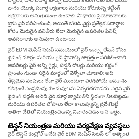
వ్యాసం, దాని పదార్థ కూర్పు మరియు కోటింగ్ రకం పని చేయు
భాగం యొక్క పదార్థ లక్షణాలు మరియు కోరుకున్న కట్టింగ్
లక్షణాలకు అనుగుణంగా ఉండాలి. సాధారణ ప్రయోజనాలకు
బ్రాస్ వైర్ సరిపోతుంది, అయితే కోటెడ్ వైర్లు ప్రత్యేక పదార్థాల
కోసం మెరుగైన పనితీరు లేదా మెరుగైన ఉపరితల ఫినిష్
అవసరాలకు అనువుగా ఉంటాయి.
వైర్ EDM మెషీన్ సెటప్ సమయంలో వైర్ ఇన్స్టాలేషన్ కోసం
థ్రెడింగ్ మార్గం మరియు గైడ్ స్థానాన్ని జాగ్రత్తగా పరిశీలించాలి.
ఆపరేటర్లు వైర్ అన్ని గైడ్లు, టెన్షన్ రోలర్లు మరియు కట్టింగ్
ప్రాంతం గుండా సరైన మార్గంలో వెళ్ళేలా చూడాలి; అది
తీవ్రమైన వంపులు లేదా వైర్ ముందుగా విరిగిపోయే అవకాశం
కలిగించే సంప్రదింపు బిందువులను ఏర్పరచకూడదు. సరైన వైర్
థ్రెడింగ్ పద్ధతి అనేది వైర్ మార్గ జ్యామితిని స్థిరంగా నిలబెట్టడం
మరియు ఉపరితల లోపాలు లేదా కాలుష్యాన్ని ప్రవేశపెట్టే
అతిగా చేతితో నియంత్రించడాన్ని నివారించడం అని అర్థం.
టెన్షన్ నియంత్రణ మరియు పర్యవేక్షణ వ్యవస్థలు
వైర్ టెన్షన్ కంట్రోల్ అనేది వైర్ EDM మెషీన్ సెటప్ లో అత్యంత