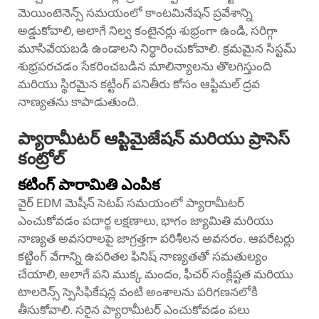
మెయింటెనెన్స్ సమయంలో కాంటమినేషన్ ప్రవేశాన్ని
అడ్డుకోవాలి, అలాగే నిల్వ కంటైనర్లు శుభ్రంగా ఉండి, సరిగ్గా
మూసివేయబడి ఉండాలని నిర్ధారించుకోవాలి. క్రమమైన సిస్టమ్
శుభ్రపరచడం సేకరించబడిన మాలిన్యాలను తొలగిస్తుంది
మరియు స్థిరమైన కట్టింగ్ పనితీరు కోసం ఆప్టిమల్ ద్రవ
నాణ్యతను కాపాడుతుంది.
ప్యారామీటర్ ఆప్టిమైజేషన్ మరియు ప్రాసెస్
కంట్రోల్
కటింగ్ పారామితి ఎంపిక
వైర్ EDM మెషీన్ సెటప్ సమయంలో ప్యారామీటర్
ఎంచుకోవడం పదార్థ లక్షణాలు, భాగం జ్యామితి మరియు
నాణ్యత అవసరాలపై జాగ్రత్తగా పరిశీలన అవసరం. ఆపరేటర్లు
కట్టింగ్ వేగాన్ని ఉపరితల ఫినిష్ నాణ్యతతో సమతుల్యం
చేయాలి, అలాగే పని ముక్క మందం, ఫీచర్ సంక్లిష్టత మరియు
టాలరెన్స్ స్పెసిఫికేషన్ల వంటి అంశాలను పరిగణనలోకి
తీసుకోవాలి. సరైన ప్యారామీటర్ ఎంచుకోవడం పలు