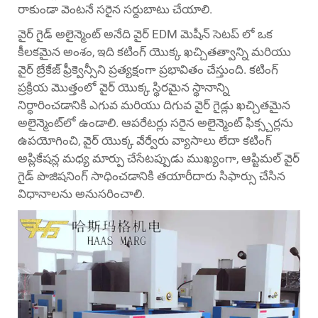
రాకుండా వెంటనే సరైన సర్దుబాటు చేయాలి.
వైర్ గైడ్ అలైన్మెంట్ అనేది వైర్ EDM మెషీన్ సెటప్ లో ఒక
కీలకమైన అంశం, ఇది కటింగ్ యొక్క ఖచ్చితత్వాన్ని మరియు
వైర్ బ్రేకేజ్ ఫ్రీక్వెన్సీని ప్రత్యక్షంగా ప్రభావితం చేస్తుంది. కటింగ్
ప్రక్రియ మొత్తంలో వైర్ యొక్క స్థిరమైన స్థానాన్ని
నిర్ధారించడానికి ఎగువ మరియు దిగువ వైర్ గైడ్లు ఖచ్చితమైన
అలైన్మెంట్‌లో ఉండాలి. ఆపరేటర్లు సరైన అలైన్మెంట్ ఫిక్స్చర్లను
ఉపయోగించి, వైర్ యొక్క వేర్వేరు వ్యాసాలు లేదా కటింగ్
అప్లికేషన్ల మధ్య మార్పు చేసేటప్పుడు ముఖ్యంగా, ఆప్టిమల్ వైర్
గైడ్ పొజిషనింగ్ సాధించడానికి తయారీదారు సిఫార్సు చేసిన
విధానాలను అనుసరించాలి.