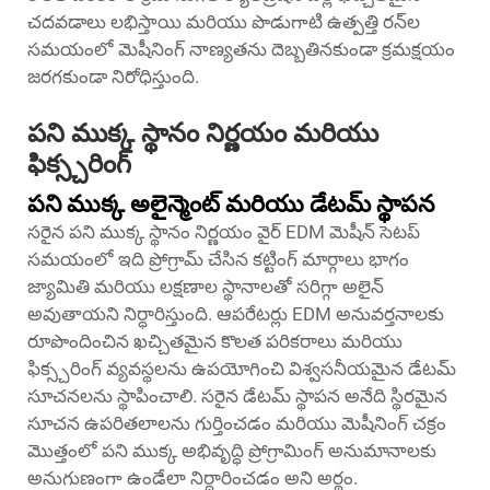
చదవడాలు లభిస్తాయి మరియు పొడుగాటి ఉత్పత్తి రన్‌ల
సమయంలో మెషీనింగ్ నాణ్యతను దెబ్బతినకుండా క్రమక్షయం
జరగకుండా నిరోధిస్తుంది.
పని ముక్క స్థానం నిర్ణయం మరియు
ఫిక్స్చరింగ్
పని ముక్క అలైన్మెంట్ మరియు డేటమ్ స్థాపన
సరైన పని ముక్క స్థానం నిర్ణయం
వైర్ EDM మెషీన్ సెటప్
సమయంలో
ఇది ప్రోగ్రామ్ చేసిన కట్టింగ్ మార్గాలు భాగం
జ్యామితి మరియు లక్షణాల స్థానాలతో సరిగ్గా అలైన్
అవుతాయని నిర్ధారిస్తుంది. ఆపరేటర్లు EDM అనువర్తనాలకు
రూపొందించిన ఖచ్చితమైన కొలత పరికరాలు మరియు
ఫిక్స్చరింగ్ వ్యవస్థలను ఉపయోగించి విశ్వసనీయమైన డేటమ్
సూచనలను స్థాపించాలి. సరైన డేటమ్ స్థాపన అనేది స్థిరమైన
సూచన ఉపరితలాలను గుర్తించడం మరియు మెషీనింగ్ చక్రం
మొత్తంలో పని ముక్క అభివృద్ధి ప్రోగ్రామింగ్ అనుమానాలకు
అనుగుణంగా ఉండేలా నిర్ధారించడం అని అర్థం.