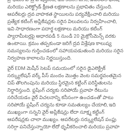
మరియు ఎలెక్ట్రోడ్ క్షీణత లక్షణాలను ప్రభావితం చేస్తుంది.
ఆపరేటర్లు ద్రవ వాహకత స్థాయిలను పర్యవేక్షించాలి మరియు
ప్రత్యేక కటింగ్ అప్లికేషన్లకు సరైన విలువలను నిర్వహించాలి,
ఇవి సాధారణంగా పదార్థ లక్షణాలు మరియు కటింగ్
ప్యారామీటర్లపై ఆధారపడి 5 నుండి 20 మైక్రోసీమెన్స్ వరకు
ఉంటాయి. క్రమం తప్పకుండా జరిగే ద్రవ విశ్లేషణ కాలుష్య
సమస్యలను గుర్తించడంలో సహాయపడుతుంది మరియు సరైన
నిర్వహణ కాలాలను నిర్ణయిస్తుంది.
వైర్ EDM మెషీన్ సెటప్ సమయంలో సరైన డైఎలెక్ట్రిక్
సర్క్యులేషన్ వర్క్ పీస్ మందం మొత్తం వెంట సమర్థవంతమైన
చిప్ తొలగింపును మరియు స్థిరమైన కట్టింగ్ పరిస్థితులను
నిర్ధారిస్తుంది. ఫ్లషింగ్ చర్యకు సరిపోయే ప్రవాహ రేటును
సరిచేయడం వైర్ విచలనాన్ని కనీసంగా ఉంచడంతో పాటు
సరిపోయే ఫ్లషింగ్ చర్యను కూడా సమతుల్యం చేయాలి, ఇది
ముఖ్యంగా సన్నని వైర్ అప్లికేషన్లు లేదా సూక్ష్మ కట్టింగ్
ఆపరేషన్లకు చాలా ముఖ్యం. ఆపరేటర్లు సర్క్యులేషన్ పంప్లు
సరిగ్గా పనిచేస్తున్నాయో లేదో ధృవీకరించాలి మరియు ప్రవాహ