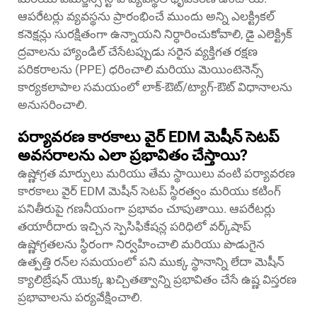
ఆపరేటర్లు వ్యవస్థను ప్రారంభించే ముందు అన్ని ఎలక్ట్రికల్
కనెక్షన్లు సురక్షితంగా ఉన్నాయని నిర్ధారించుకోవాలి, డై ఎలెక్ట్రిక్
ద్రవాలను హ్యాండిల్ చేసేటప్పుడు సరైన వ్యక్తిగత రక్షణ
పరికరాలను (PPE) ధరించాలి మరియు మెయింటెనెన్స్
కార్యకలాపాల సమయంలో లాక్-ఔట్/ట్యాగ్-ఔట్ విధానాలను
అనుసరించాలి.
పర్యావరణ కారకాలు వైర్ EDM మెషీన్ సెటప్
అవసరాలను ఎలా ప్రభావితం చేస్తాయి?
ఉష్ణోగ్రత మార్పులు మరియు తేమ స్థాయిలు వంటి పర్యావరణ
కారకాలు వైర్ EDM మెషీన్ సెటప్ స్థిరత్వం మరియు కటింగ్
పనితీరుపై గణనీయంగా ప్రభావం చూపుతాయి. ఆపరేటర్లు
తయారీదారు ఇచ్చిన స్పెసిఫికేషన్ల పరిధిలో వర్క్‌షాప్
ఉష్ణోగ్రతలను స్థిరంగా నిర్వహించాలి మరియు పొడుగైన
ఉత్పత్తి రన్‌ల సమయంలో పని ముక్క స్థానాన్ని లేదా మెషీన్
క్యాలిబ్రేషన్ యొక్క ఖచ్చితత్వాన్ని ప్రభావితం చేసే ఉష్ణ విస్తరణ
ప్రభావాలను పర్యవేక్షించాలి.