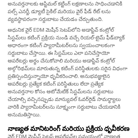
అనువర్తనాలకు ఆప్టిమల్ కట్టింగ్ లక్షణాలను సాధించడానికి
పల్స్ ఎనర్జీ, డ్యూటీ సైకిల్ మరియు వైర్ ఫీడ్ రేట్ లను
వ్యవస్థాపరంగా సర్దుబాటు చేయడం చేర్చుతుంది.
ఆధునిక వైర్ EDM మెషీన్ సెటప్‌లోని అడాప్టివ్ కంట్రోల్
సిస్టమ్‌లు కటింగ్ ప్రక్రియ నుండి వచ్చే రియల్-టైమ్ ఫీడ్‌బ్యాక్
ఆధారంగా కటింగ్ ప్యారామీటర్‌లను స్వయంచాలకంగా
సర్దుబాటు చేస్తాయి. ఈ సిస్టమ్‌లు ఎలా పనిచేస్తాయో
ఆపరేటర్లు అర్థం చేసుకోవాలి మరియు అడాప్టివ్ కంట్రోల్
అల్గోరిథమ్‌లు మారుతున్న కటింగ్ పరిస్థితులకు సరైన విధంగా
ప్రతిస్పందిస్తున్నాయో ధృవీకరించాలి. అనుభవజ్ఞులైన
ఆపరేటర్లు ప్రత్యేక కటింగ్ పరిస్థితులు లేదా ప్రత్యేక
అనువర్తనాల కోసం ఆటోమేటిక్ సిస్టమ్‌లను సర్దుబాటు
చేయాల్సి వచ్చినప్పుడు మాన్యువల్ ఓవర్‌రైడ్ సామర్థ్యాలు
వారికి ప్యారామీటర్‌లను సూక్ష్మంగా సర్దుబాటు చేయడానికి
అనుమతిస్తాయి.
నాణ్యత మానిటరింగ్ మరియు ప్రక్రియ ధృవీకరణ
వైర్ EDM మెషీన్ సెటప్ ఆపరేషన్‌ల సమయంలో నాణ్యత