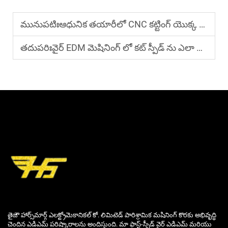
మునుపటిః
ఆధునిక తయారీలో CNC కట్టింగ్ యొక్క ప్రయోజనాలు ఏమిటి?
తదుపరిః
వైర్ EDM మెషినింగ్ లో కట్ స్పీడ్ ను ఎలా మెరుగుపరచాలి?
తైజౌ హార్స్‌మార్గ్ ఎలక్ట్రోమెకానికల్ కో. లిమిటెడ్ పారిశ్రామిక మషినింగ్ కొరకు అభివృద్ధి
చెందిన ఎడిఎమ్ పరిష్కారాలను అందిస్తుంది. మా ఫాస్ట్-స్పీడ్ వైర్ ఎడిఎమ్ మరియు