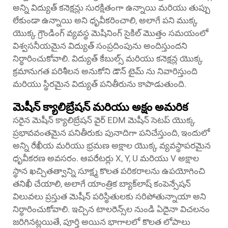
అన్ని విద్యుత్ కనెక్షన్లు సురక్షితంగా ఉన్నాయి మరియు తుప్పు
లేకుండా ఉన్నాయి అని ధృవీకరించాలి, అలాగే పని ముక్క
యొక్క గ్రౌండింగ్ వ్యవస్థ మెషినింగ్ సైకిల్ మొత్తం సమయంలో
విశ్వసనీయమైన విద్యుత్ సంప్రదింపును అందిస్తుందని
నిర్ధారించుకోవాలి. విద్యుత్ కేబుల్స్ మరియు కనెక్షన్ల యొక్క
క్రమానుగత పరిశీలన అనుకోని డౌన్ టైమ్ ను నివారిస్తుంది
మరియు స్థిరమైన విద్యుత్ పనితీరును కాపాడుతుంది.
మెషీన్ క్యాలిబ్రేషన్ మరియు అక్షం అమరిక
సరైన మెషీన్ క్యాలిబ్రేషన్ వైర్ EDM మెషీన్ సెటప్ యొక్క
ప్రభావవంతమైన పనితీరుకు పునాదిగా పనిచేస్తుంది, ఇందులో
అన్ని రేఖీయ మరియు భ్రమణ అక్షాల యొక్క వ్యవస్థాపరమైన
ధృవీకరణ అవసరం. ఆపరేటర్లు X, Y, U మరియు V అక్షాల
స్థాన ఖచ్చితత్వాన్ని సూక్ష్మ కొలత పరికరాలను ఉపయోగించి
తనిఖీ చేయాలి, అలాగే యాంత్రిక బ్యాక్‌లాష్ కంపెన్సేషన్
విలువలు ప్రస్తుత మెషీన్ పరిస్థితులకు సరిపోతున్నాయా అని
నిర్ధారించుకోవాలి. ఇచ్చిన టాలరెన్స్‌ల నుండి ఏదైనా విచలనం
జరిగినట్లయితే, పూర్తి అయిన భాగాలలో కొలత లోపాలు