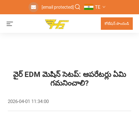
TE
[email protected]
కోటేషన్ పొందండి
వైర్ EDM మెషిన్ సెటప్: ఆపరేటర్లు ఏమి
గమనించాలి?
2026-04-01 11:34:00