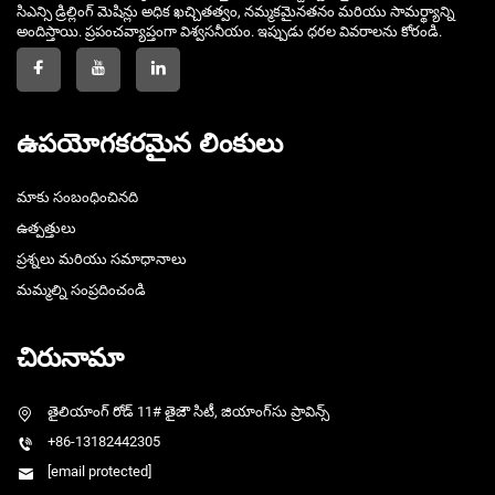
సిఎన్సి డ్రిల్లింగ్ మెషిన్లు అధిక ఖచ్చితత్వం, నమ్మకమైనతనం మరియు సామర్థ్యాన్ని
అందిస్తాయి. ప్రపంచవ్యాప్తంగా విశ్వసనీయం. ఇప్పుడు ధరల వివరాలను కోరండి.
ఉపయోగకరమైన లింకులు
మాకు సంబంధించినది
ఉత్పత్తులు
ప్రశ్నలు మరియు సమాధానాలు
మమ్మల్ని సంప్రదించండి
చిరునామా
తైలియాంగ్ రోడ్ 11# తైజౌ సిటీ, జియాంగ్‌సు ప్రావిన్స్
+86-13182442305
[email protected]