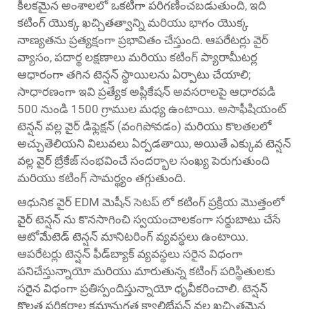
కీలకమైన అంశాలలో ఒకటిగా పరిగణించబడుతుంది, ఇది
కటింగ్ యొక్క ఖచ్చితత్వాన్ని మరియు భాగం యొక్క
నాణ్యతను ప్రత్యక్షంగా ప్రభావితం చేస్తుంది. ఆపరేటర్లు వైర్
వ్యాసం, పదార్థ లక్షణాలు మరియు కటింగ్ ప్యారామీటర్ల
ఆధారంగా తగిన టెన్షన్ స్థాయిలను ఏర్పాటు చేయాలి;
సాధారణంగా ఇవి ప్రత్యేక అప్లికేషన్ అవసరాలపై ఆధారపడి
500 నుండి 1500 గ్రాముల మధ్య ఉంటాయి. అసాఫీషియంట్
టెన్షన్ వల్ల వైర్ డిఫ్లెక్షన్ (వంగిపోవడం) మరియు కొలతలలో
అచ్చుతెలియని విలువలు ఏర్పడతాయి, అయితే ఎక్కువ టెన్షన్
వల్ల వైర్ బ్రేకేజ్ సంభవించే సందర్భాల సంఖ్య పెరుగుతుంది
మరియు కటింగ్ సామర్థ్యం తగ్గుతుంది.
ఆధునిక వైర్ EDM మెషీన్ సెటప్ లో కటింగ్ ప్రక్రియ మొత్తంలో
వైర్ టెన్షన్ ను కొనసాగించి స్వయంచాలకంగా సర్దుబాటు చేసే
ఆటోమేటెడ్ టెన్షన్ మానిటరింగ్ వ్యవస్థలు ఉంటాయి.
ఆపరేటర్లు టెన్షన్ ఫీడ్‌బ్యాక్ వ్యవస్థలు సరైన విధంగా
పనిచేస్తున్నాయో మరియు మారుతున్న కటింగ్ పరిస్థితులకు
సరైన విధంగా ప్రతిస్పందిస్తున్నాయో ధృవీకరించాలి. టెన్షన్
కొలత పరికరాల క్రమానుగత క్యాలిబ్రేషన్ వల్ల ఖచ్చితమైన