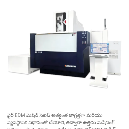
వైర్ EDM మెషిన్ సెటప్ అత్యంత జాగ్రత్తగా మరియు
వ్యవస్థాపక విధానంతో చేయాలి, తద్వారా ఉత్తమ మెషినింగ్