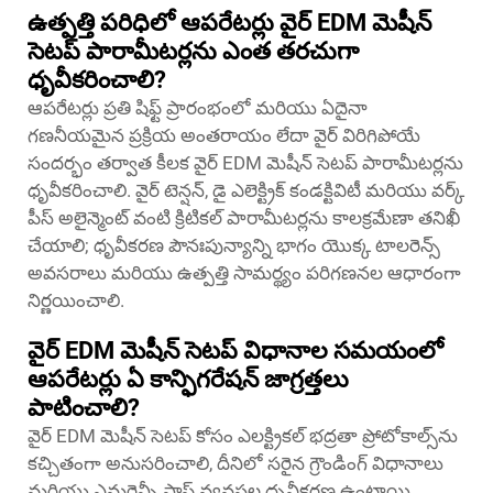
ఉత్పత్తి పరిధిలో ఆపరేటర్లు వైర్ EDM మెషీన్
సెటప్ పారామీటర్లను ఎంత తరచుగా
ధృవీకరించాలి?
ఆపరేటర్లు ప్రతి షిఫ్ట్ ప్రారంభంలో మరియు ఏదైనా
గణనీయమైన ప్రక్రియ అంతరాయం లేదా వైర్ విరిగిపోయే
సందర్భం తర్వాత కీలక వైర్ EDM మెషీన్ సెటప్ పారామీటర్లను
ధృవీకరించాలి. వైర్ టెన్షన్, డై ఎలెక్ట్రిక్ కండక్టివిటీ మరియు వర్క్
పీస్ అలైన్మెంట్ వంటి క్రిటికల్ పారామీటర్లను కాలక్రమేణా తనిఖీ
చేయాలి; ధృవీకరణ పౌనఃపున్యాన్ని భాగం యొక్క టాలరెన్స్
అవసరాలు మరియు ఉత్పత్తి సామర్థ్యం పరిగణనల ఆధారంగా
నిర్ణయించాలి.
వైర్ EDM మెషీన్ సెటప్ విధానాల సమయంలో
ఆపరేటర్లు ఏ కాన్ఫిగరేషన్ జాగ్రత్తలు
పాటించాలి?
వైర్ EDM మెషీన్ సెటప్ కోసం ఎలక్ట్రికల్ భద్రతా ప్రోటోకాల్స్‌ను
కచ్చితంగా అనుసరించాలి, దీనిలో సరైన గ్రౌండింగ్ విధానాలు
మరియు ఎమర్జెన్సీ స్టాప్ వ్యవస్థల ధృవీకరణ ఉంటాయి.