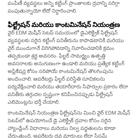
పంపిణీ వ్యవస్థలు అన్ని కట్టింగ్ ప్రాంతాలకు ద్రవాన్ని సరిగ్గా
పంపుతున్నాయో లేదో నిర్ధారించాలి.
ఫిల్ట్రేషన్ మరియు కాంటమినేషన్ నియంత్రణ
వైర్ EDM మెషీన్ సెటప్ సమయంలో డైఎలెక్ట్రిక్ ఫిల్ట్రేషన్
వ్యవస్థలకు సరైన కట్టింగ్ పనితీరును కాపాడటానికి మరియు
వైర్ ముందుగానే విరిగిపోవడాన్ని నివారించడానికి క్రమం
తప్పకుండా శ్రద్ధ అవసరం. ఫిల్టర్ సామర్థ్యం ఉత్పత్తి
అవసరాలకు అనుగుణంగా ఉండాలి మరియు ప్రత్యేక కట్టింగ్
అప్లికేషన్ల కోసం సరిపోయే కాంటమినేషన్ తొలగింపును
అందించాలి. ఆపరేటర్లు ఫిల్టర్ పరిస్థితి సూచికలను
పర్యవేక్షించాలి మరియు తయారీదారు సిఫార్సుల ప్రకారం లేదా
పనితీరు తగ్గుదల స్పష్టంగా కనిపించినప్పుడు ఫిల్ట్రేషన్
ఎలిమెంట్లను భర్తీ చేయాలి.
కాంటమినేషన్ నియంత్రణ ఫిల్ట్రేషన్‌ను మించి వైర్ EDM మెషీన్
సెటప్‌లో ఉపయోగించే డై ఎలెక్ట్రిక్ ద్రవాల కోసం సరైన
హ్యాండ్లింగ్ విధానాలు మరియు నిల్వ పద్ధతులను కూడా
చేర్చుతుంది. ఆపరేటర్లు ద్రవ మార్పులు లేదా సిస్టమ్