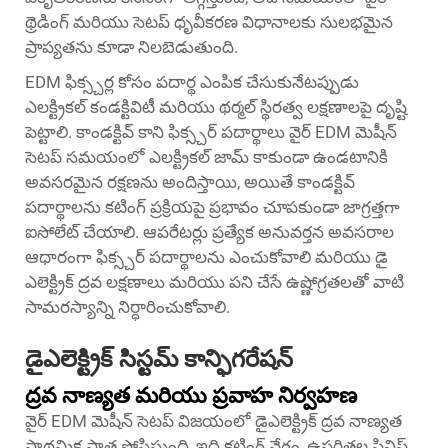
థ్రెడింగ్ మరియు సెటప్ ధృవీకరణ విధానాలకు సులభమైన
ప్రాప్యతను కూడా నిలబెడుతుంది.
EDM ఫిక్స్చర్ల కోసం పదార్థ ఎంపిక చేసుకునేటప్పుడు
ఎలక్ట్రికల్ కండక్టివిటీ మరియు థర్మల్ స్థిరత్వ లక్షణాలపై దృష్టి
పెట్టాలి. కాండక్టివ్ కాని ఫిక్స్చర్ పదార్థాలు వైర్ EDM మెషీన్
సెటప్ సమయంలో ఎలక్ట్రికల్ జామ్ కాకుండా ఉండటానికి
అవసరమైన రక్షణను అందిస్తాయి, అయితే కాండక్టివ్
పదార్థాలను కటింగ్ ప్రక్రియపై ప్రభావం చూపకుండా జాగ్రత్తగా
ఐసోలేట్ చేయాలి. ఆపరేటర్లు ప్రత్యేక అనువర్తన అవసరాల
ఆధారంగా ఫిక్స్చర్ పదార్థాలను ఎంచుకోవాలి మరియు డై
ఎలెక్ట్రిక్ ద్రవ లక్షణాలు మరియు పని చేసే ఉష్ణోగ్రతలతో వాటి
సామరస్యాన్ని నిర్ధారించుకోవాలి.
డైఎలెక్ట్రిక్ సిస్టమ్ కాన్ఫిగరేషన్
ద్రవ నాణ్యత మరియు ప్రవాహ నిర్వహణ
వైర్ EDM మెషీన్ సెటప్ విజయంలో డైఎలెక్ట్రిక్ ద్రవ నాణ్యత
ప్రాథమిక పాత్ర పోషిస్తుంది, ఇది కటింగ్ వేగం, ఉపరితల ఫినిష్