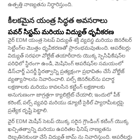
ఉత్పత్తి నాణ్యతను నిర్ధారిస్తుంది.
కీలకమైన యంత్ర సిద్ధత అవసరాలు
పవర్ సిస్టమ్ మరియు విద్యుత్ ధృవీకరణ
వైర్ EDM యంత్ర సెటప్ విద్యుత్ శక్తి వ్యవస్థ మరియు జెనరేటర్
సెట్టింగ్‌ల మొత్తం ధృవీకరణతో ప్రారంభమవుతుంది. ఆపరేటర్లు
విద్యుత్ సరఫరా వోల్టేజ్ తయారీదారు యొక్క స్పెసిఫికేషన్‌ల
పరిధిలో స్థిరంగా ఉండి, మెషినింగ్ ఆపరేషన్‌ల సమయంలో
డిస్‌చార్జ్ ఎనర్జీ స్థిరత్వాన్ని ప్రత్యక్షంగా ప్రభావితం చేసే వోల్టేజ్
వ్యత్యాసాలను నివారించాలి. పల్స్ జెనరేటర్‌ను పదార్థ
లక్షణాలకు మరియు కావలసిన కట్టింగ్ లక్షణాలకు
అనుగుణంగా జాగ్రత్తగా క్యాలిబ్రేట్ చేయాలి; ఇందులో పీక్
కరెంట్, పల్స్ వ్యవధి మరియు డ్యూటీ సైకిల్ ప్యారామీటర్లపై
ప్రత్యేక దృష్టి పెట్టాలి.
వైర్ EDM మెషీన్ సెటప్ యొక్క సరైన గ్రౌండింగ్ కటింగ్ యొక్క
ఖచ్చితత్వాన్ని మరియు ఉపరితల ఫినిష్ నాణ్యతను
దెబ్బతినకుండా చేసే విద్యుత్ జామ్ ను నివారిస్తుంది. ఆపరేటర్లు