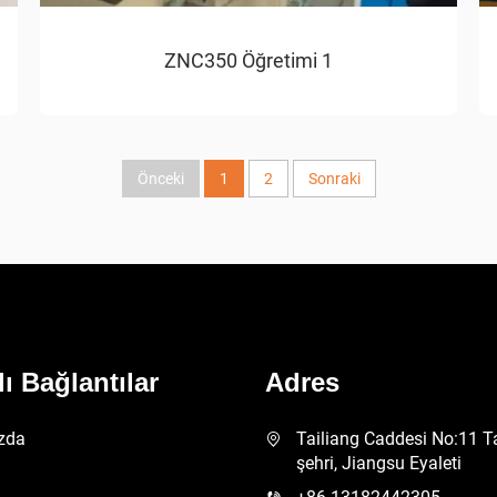
ZNC350 Öğretimi 1
Önceki
1
2
Sonraki
lı Bağlantılar
Adres
zda
Tailiang Caddesi No:11 T
şehri, Jiangsu Eyaleti