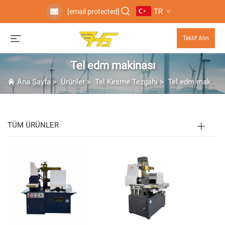
TR
[email protected]
Teklif Alın
Tel edm makinası
Ana Sayfa
>
Ürünler
>
Tel Kesme Tezgahı
>
Tel edm makinası
TÜM ÜRÜNLER