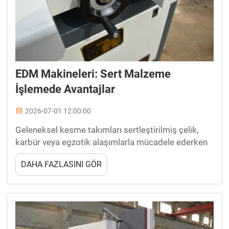
EDM Makineleri: Sert Malzeme
İşlemede Avantajlar
2026-07-01 12:00:00
Geleneksel kesme takımları sertleştirilmiş çelik,
karbür veya egzotik alaşımlarla mücadele ederken
zorlandığında, EDM makineleri kesin çözüm olarak
DAHA FAZLASINI GÖR
devreye girer. EDM makineleri, malzemeyi
aşındırmak için kontrollü elektrik deşarjları
kullanarak son derece yüksek hassasiyetle çalışır
ve mekanik...