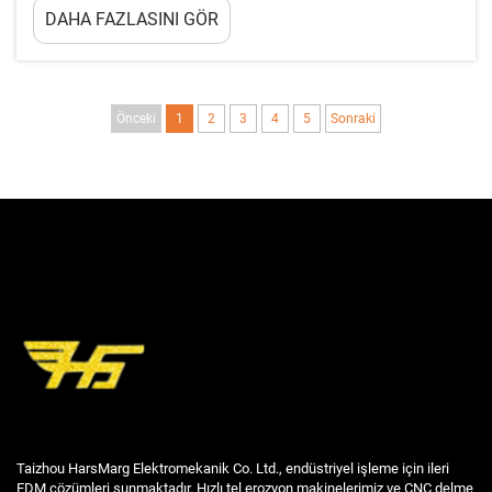
DAHA FAZLASINI GÖR
modern endüstriyel üretimde kritik faktörler olarak
kalmaya devam etmektedir. Mühendisler ve üretim
yöneticileri, m...
Önceki
1
2
3
4
5
Sonraki
Taizhou HarsMarg Elektromekanik Co. Ltd., endüstriyel işleme için ileri
EDM çözümleri sunmaktadır. Hızlı tel erozyon makinelerimiz ve CNC delme