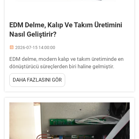
EDM Delme, Kalıp Ve Takım Üretimini
Nasıl Geliştirir?
2026-07-15 14:00:00
EDM delme, modern kalıp ve takım üretiminde en
dönüştürücü süreçlerden biri haline gelmiştir.
Malzemenin aşınmasını son derece yüksek
DAHA FAZLASINI GÖR
hassasiyetle kontrol edilen elektriksel deşarjlar
kullanarak gerçekleştiren EDM delme, üreticilerin
geleneksel...