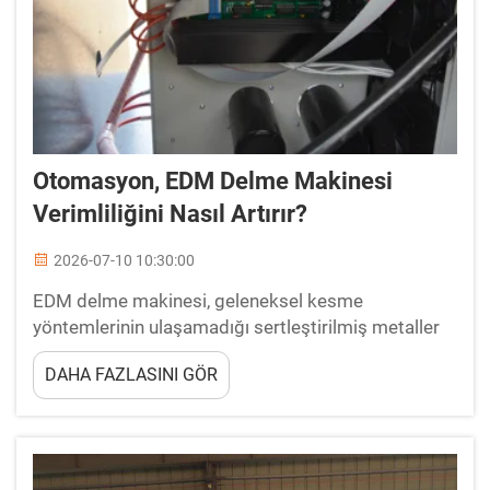
Otomasyon, EDM Delme Makinesi
Verimliliğini Nasıl Artırır?
2026-07-10 10:30:00
EDM delme makinesi, geleneksel kesme
yöntemlerinin ulaşamadığı sertleştirilmiş metaller
ve iletken malzemelerde küçük, derin delikler
DAHA FAZLASINI GÖR
oluşturmak için kullanılan bir hassaslık aracıdır.
Daha sıkı toleranslar ve daha kısa çevrim süreleri
talepleri arttıkça, üreticiler...