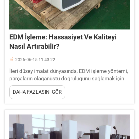
EDM İşleme: Hassasiyet Ve Kaliteyi
Nasıl Artırabilir?
2026-06-15 11:43:22
İleri düzey imalat dünyasında, EDM işleme yöntemi,
parçaların olağanüstü doğruluğunu sağlamak için
en güvenilir ve teknik olarak en gelişmiş
DAHA FAZLASINI GÖR
yöntemlerden biri olarak öne çıkmıştır. Doğrudan
mekanik temas üzerine dayanan geleneksel kesme
süreçlerinin aksine...