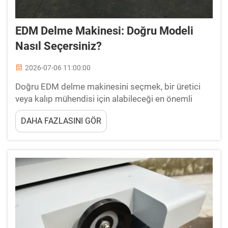
EDM Delme Makinesi: Doğru Modeli
Nasıl Seçersiniz?
2026-07-06 11:00:00
Doğru EDM delme makinesini seçmek, bir üretici
veya kalıp mühendisi için alabileceği en önemli
kararlardan biridir. Yanlış seçim, düşük delik
DAHA FAZLASINI GÖR
kalitesine, yavaş çevrim sürelerine ve artmış
işletme maliyetlerine yol açar. Doğru EDM delme
makinesi...