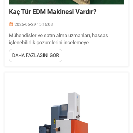
Kaç Tür EDM Makinesi Vardır?
2026-06-29 15:16:08
Mühendisler ve satın alma uzmanları, hassas
işlenebilirlik çözümlerini incelemeye
başladıklarında, karşılaşılan ilk sorulardan biri
DAHA FAZLASINI GÖR
aslında kaç tür EDM makinesinin mevcut olduğudur
ve bunlar birbirlerinden ne ile ayrılır. Elektrik Deşarjı
Mak...