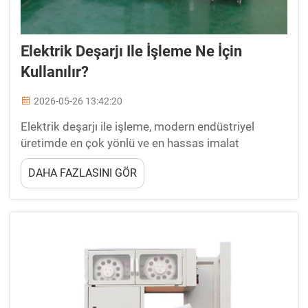
Elektrik Deşarjı Ile İşleme Ne İçin
Kullanılır?
2026-05-26 13:42:20
Elektrik deşarjı ile işleme, modern endüstriyel
üretimde en çok yönlü ve en hassas imalat
süreçlerinden biridir; geleneksel kesme
DAHA FAZLASINI GÖR
yöntemlerinin ulaşamadığı yetenekleri sunar. Bu
geleneksel olmayan işleme tekniği...