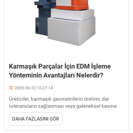
Karmaşık Parçalar İçin EDM İşleme
Yönteminin Avantajları Nelerdir?
2026-06-22 16:27:14
Üreticiler, karmaşık geometrilerin üretimi, dar
toleransların sağlanması veya geleneksel kesme
takımlarıyla işlenmesi zor olan sertleştirilmiş
DAHA FAZLASINI GÖR
malzemelerle karşılaştıklarında EDM işleme
yöntemi, tutarlı bir şekilde tercih edilen çözüm