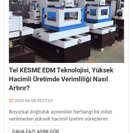
Tel KESME EDM Teknolojisi, Yüksek
Hacimli Üretimde Verimliliği Nasıl
Artırır?
2026-06-08 09:22:03
Boyutsal doğruluk açısından herhangi bir ödün
verilmeden yüksek hacimli üretim süreçlerini
sürdürmek zorunda olan modern imalat
DAHA FAZLASINI GÖR
ortamlarında, tel eritme ile elektrik deşarjı (wire