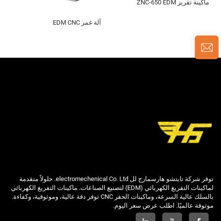
ماكينة تفريز ZNC-650 EDM
آلة غمر EDM CNC
توفر شركة تايتشو هارسمارج لل electromechenical Co. Ltd. حلولاً متقدمة
لماكينات التفريغ الكهربائي (EDM) لتصنيع الصناعات. ماكينات التفريغ الكهربائي
بالسلك عالية السرعة، وماكينات الحفر CNC توفر دقة عالية، وموثوقية، وكفاءة.
موثوقة عالميًا. اطلب عرض سعر اليوم.