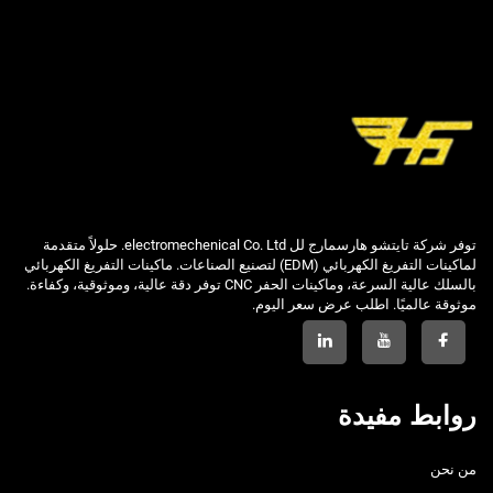
توفر شركة تايتشو هارسمارج لل electromechenical Co. Ltd. حلولاً متقدمة
لماكينات التفريغ الكهربائي (EDM) لتصنيع الصناعات. ماكينات التفريغ الكهربائي
بالسلك عالية السرعة، وماكينات الحفر CNC توفر دقة عالية، وموثوقية، وكفاءة.
موثوقة عالميًا. اطلب عرض سعر اليوم.
روابط مفيدة
من نحن