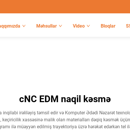
aqqımızda
Məhsullar
Video
Bloqlar
S
cNC EDM naqil kəsmə
nqilabi irəliləyiş təmsil edir və Komputer Ədədi Nəzarət texnol
, keçiricilik xassəsinə malik olan materialları dəqiq kəsmək üçün 
amı ilə müəyyən edilmiş trayektoriya üzrə hərəkət edərkən tel ilə 