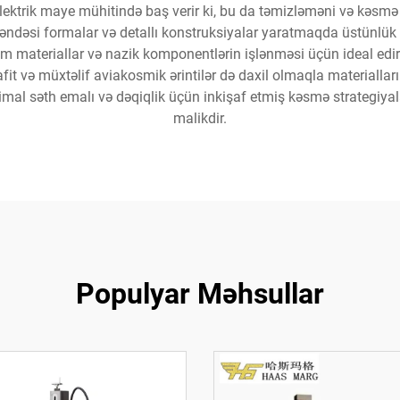
ielektrik maye mühitində baş verir ki, bu da təmizləməni və kəsmə
əndəsi formalar və detallı konstruksiyalar yaratmaqda üstünlük
 materiallar və nazik komponentlərin işlənməsi üçün ideal edir. Pr
qrafit və müxtəlif aviakosmik ərintilər də daxil olmaqla materialla
imal səth emalı və dəqiqlik üçün inkişaf etmiş kəsmə strategiyal
malikdir.
Populyar Məhsullar