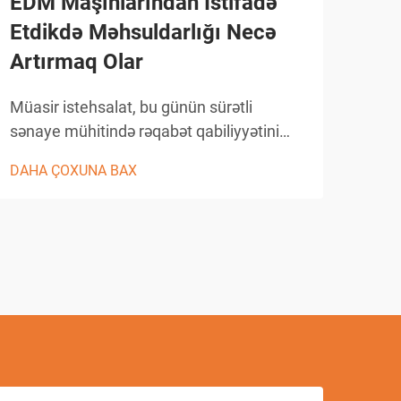
EDM Maşınlarından İstifadə
Eht
Etdikdə Məhsuldarlığı Necə
kəs
Artırmaq Olar
ola
Müasir istehsalat, bu günün sürətli
İste
sənaye mühitində rəqabət qabiliyyətini
kəsi
saxlamaq üçün dəqiqliyi, səmərəliliyi və
dəqi
DAHA ÇOXUNA BAX
DAH
etibarlılığı tələb edir. EDM maşınları,
birb
mürəkkəb həndəsi fiqurları kəsdikdə
nəzə
nümunəvi dəqiqlik təklif edərək metalların
səna
emal prosesini inqilablaşdırmışdır...