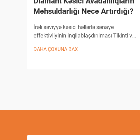
Diamant Kəsici Avadanlıqların
Məhsuldarlığı Necə Artırdığı?
İrəli səviyyə kəsici həllərlə sənaye
effektivliyinin inqilablaşdırılması Tikinti və
istehsal sənayesi texnoloji tərəqqi
DAHA ÇOXUNA BAX
sayəsində əhəmiyyətli dəyişikliklər
yaşamışdır və diamant kəsici avadanlıqlar
bu inkişafın ön saflarında durur...