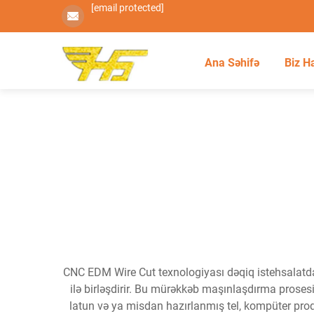
[email protected]
Ana Səhifə
Biz H
CNC EDM Wire Cut texnologiyası dəqiq istehsalatda i
ilə birləşdirir. Bu mürəkkəb maşınlaşdırma prosesi
latun və ya misdan hazırlanmış tel, kompüter proqr