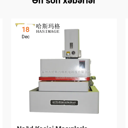
Ən son xəbərlər
18
Dec