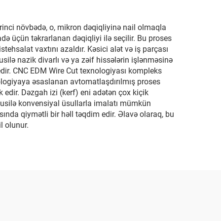
rinci növbədə, o, mikron dəqiqliyinə nail olmaqla
ə üçün təkrarlanan dəqiqliyi ilə seçilir. Bu proses
stehsalat vaxtını azaldır. Kəsici alət və iş parçası
ilə nazik divarlı və ya zəif hissələrin işlənməsinə
 edir. CNC EDM Wire Cut texnologiyası kompleks
nologiyaya əsaslanan avtomatlaşdırılmış proses
edir. Dəzgah izi (kerf) eni adətən çox kiçik
üsusilə konvensiyal üsullarla imalatı mümkün
da qiymətli bir həll təqdim edir. Əlavə olaraq, bu
l olunur.