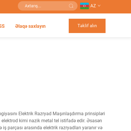
AZ
Təklif alın
SS
Əlaqə saxlayın
ogiyasını Elektrik Razryad Maşınlaşdırma prinsipləri
elektrod kimi nazik metal tel istifadə edir. Əsasən
iş parçası arasında elektrik razryadları yaranır və