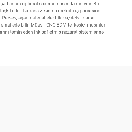
 şərtlərinin optimal saxlanılmasını təmin edir. Bu
 təşkil edir. Təmassız kəsmə metodu iş parçasına
oses, əgər material elektrik keçiricisi olarsa,
rı emal edə bilir. Müasir CNC EDM tel kəsici maşınlar
arını təmin edən inkişaf etmiş nəzarət sistemlərinə