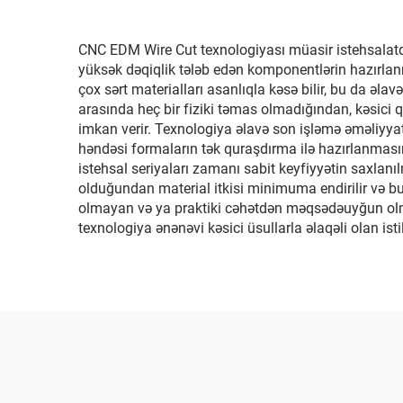
CNC EDM Wire Cut texnologiyası müasir istehsalatda ə
yüksək dəqiqlik tələb edən komponentlərin hazırlanma
çox sərt materialları asanlıqla kəsə bilir, bu da əla
arasında heç bir fiziki təmas olmadığından, kəsici 
imkan verir. Texnologiya əlavə son işləmə əməliyya
həndəsi formaların tək quraşdırma ilə hazırlanması
istehsal seriyaları zamanı sabit keyfiyyətin saxlan
olduğundan material itkisi minimuma endirilir və bu
olmayan və ya praktiki cəhətdən məqsədəuyğun olmay
texnologiya ənənəvi kəsici üsullarla əlaqəli olan istil