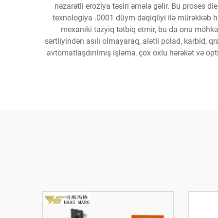
nəzarətli eroziya təsiri əmələ gəlir. Bu proses d
texnologiya .0001 düym dəqiqliyi ilə mürəkkəb h
mexaniki təzyiq tətbiq etmir, bu da onu möhkəm
sərtliyindən asılı olmayaraq, alətli polad, karbid, 
avtomatlaşdırılmış işləmə, çox oxlu hərəkət və opt