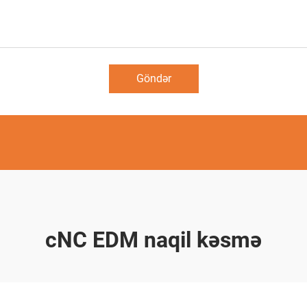
Göndər
cNC EDM naqil kəsmə