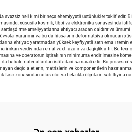
vəzsiz həll kimi bir neçə əhəmiyyətli üstünlüklər təklif edir. Bi
sında, xüsusilə kosmik, tibbi və elektronika sənayesində istifad
və sərtləşdirmə əməliyyatlarına ehtiyacı aradan qaldırır və ümumi i
qüvvələr yaranmır və bu da hissələrin deformatsiya olmadan xüsus
tlarına ehtiyac yaratmadan yüksək keyfiyyətli səth emalı təmin
na imkan verdiyindən emal vaxtı azalır və dəqiqlik artır. Bu tex
ılmasına və operatorun iştirakının minimuma endirilməsinə kömək 
 da bahalı materiallardan istifadəni səmərəli edir. Bu proses x
an dəqiq alətlərin, matrislərin və komponentlərin hazırlanmasın
ik təsir zonasından xilas olur və beləliklə ölçülərin sabitliyinə nai