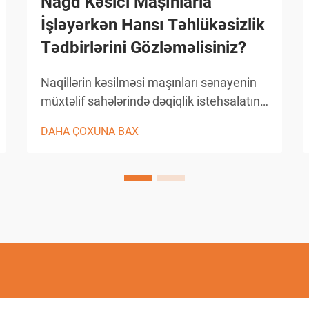
Nağd Kəsici Maşınlarla
İşləyərkən Hansı Təhlükəsizlik
Tədbirlərini Gözləməlisiniz?
Naqillərin kəsilməsi maşınları sənayenin
müxtəlif sahələrində dəqiqlik istehsalatını
inqilablaşdırmış, mürəkkəb formalı və incə
DAHA ÇOXUNA BAX
dizaynların kəsilməsində bənzərsiz
dəqiqlik təmin etmişdir. Bu irəlli elektrik
boşalması emal (EDM) sistemləri nazik
naqilin elektro...