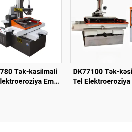
780 Tək-kəsilməli
DK77100 Tək-kəsi
Elektroeroziya Emal
Tel Elektroeroziya
Maşını
Maşını