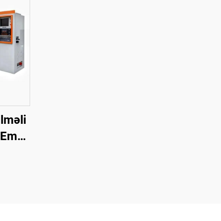
lməli
 Emal