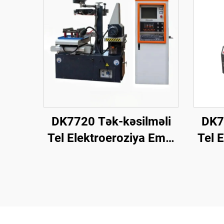
DK7720 Tək-kəsilməli
DK7
Tel Elektroeroziya Emal
Tel 
Maşını