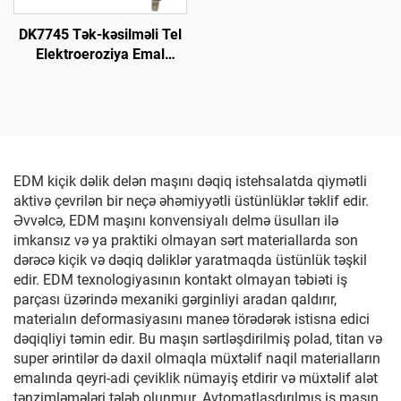
DK7745 Tək-kəsilməli Tel
Elektroeroziya Emal
Maşını
EDM kiçik dəlik delən maşını dəqiq istehsalatda qiymətli
aktivə çevrilən bir neçə əhəmiyyətli üstünlüklər təklif edir.
Əvvəlcə, EDM maşını konvensiyalı delmə üsulları ilə
imkansız və ya praktiki olmayan sərt materiallarda son
dərəcə kiçik və dəqiq dəliklər yaratmaqda üstünlük təşkil
edir. EDM texnologiyasının kontakt olmayan təbiəti iş
parçası üzərində mexaniki gərginliyi aradan qaldırır,
materialın deformasiyasını maneə törədərək istisna edici
dəqiqliyi təmin edir. Bu maşın sərtləşdirilmiş polad, titan və
super ərintilər də daxil olmaqla müxtəlif naqil materialların
emalında qeyri-adi çeviklik nümayiş etdirir və müxtəlif alət
tənzimləmələri tələb olunmur. Avtomatlaşdırılmış iş maşın