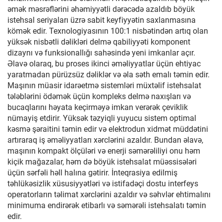
əmək məsrəflərini əhəmiyyətli dərəcədə azaldıb böyük
istehsal seriyaları üzrə sabit keyfiyyətin saxlanmasına
kömək edir. Texnologiyasının 100:1 nisbətindən artıq olan
yüksək nisbətli dəlikləri delmə qabiliyyəti komponent
dizaynı və funksionallığı sahəsində yeni imkanlar açır.
Əlavə olaraq, bu proses ikinci əməliyyatlar üçün ehtiyac
yaratmadan pürüzsüz dəliklər və əla səth emalı təmin edir.
Maşının müasir idarəetmə sistemləri müxtəlif istehsalat
tələblərini ödəmək üçün kompleks delmə naxışları və
bucaqlarını həyata keçirməyə imkan verərək çeviklik
nümayiş etdirir. Yüksək təzyiqli yuyucu sistem optimal
kəsmə şəraitini təmin edir və elektrodun xidmət müddətini
artıraraq iş əməliyyatları xərclərini azaldır. Bundan əlavə,
maşının kompakt ölçüləri və enerji səmərəliliyi onu həm
kiçik mağazalar, həm də böyük istehsalat müəssisələri
üçün sərfəli həll halına gətirir. İnteqrasiya edilmiş
təhlükəsizlik xüsusiyyətləri və istifadəçi dostu interfeys
operatorların təlimat xərclərini azaldır və səhvlər ehtimalını
minimuma endirərək etibarlı və səmərəli istehsalatı təmin
edir.