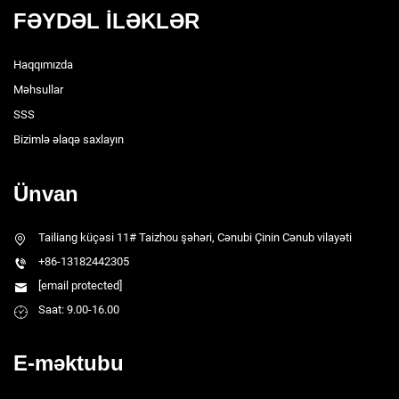
FƏYDƏL İLƏKLƏR
Haqqımızda
Məhsullar
SSS
Bizimlə əlaqə saxlayın
Ünvan
Tailiang küçəsi 11# Taizhou şəhəri, Cənubi Çinin Cənub vilayəti
+86-13182442305
[email protected]
Saat: 9.00-16.00
E-məktubu