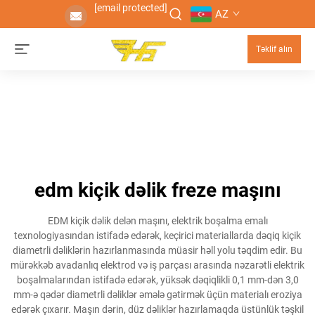
[email protected]
AZ
Təklif alın
edm kiçik dəlik freze maşını
EDM kiçik dəlik delən maşını, elektrik boşalma emalı
texnologiyasından istifadə edərək, keçirici materiallarda dəqiq kiçik
diametrli dəliklərin hazırlanmasında müasir həll yolu təqdim edir. Bu
mürəkkəb avadanlıq elektrod və iş parçası arasında nəzarətli elektrik
boşalmalarından istifadə edərək, yüksək dəqiqlikli 0,1 mm-dən 3,0
mm-ə qədər diametrli dəliklər əmələ gətirmək üçün materialı eroziya
edərək çıxarır. Maşın dərin, düz dəliklər hazırlamaqda üstünlük təşkil