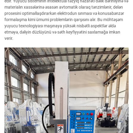
edir. Yuyucu sisteminin intellektual təzyiq nəzarəti dəlik dərinliyinə və
materialın xassələrinə əsasən avtomatik olaraq tənzimlənir, delən
prosesini optimallaşdırarkən elektrodun sınması və konusabənzər
formalaşma kimi ümumi problemlərin qarşısını alır. Bu möhtəşəm
yuyucu texnologiyası maşınaya yüksək nisbətli aspektlər əldə
etməyə, dəliyin düzlüyünü və səth keyfiyyətini saxlamağa imkan
verir.