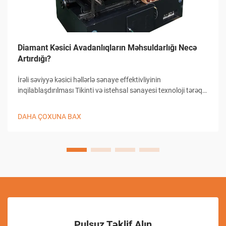
Diamant Kəsici Avadanlıqların Məhsuldarlığı Necə
Artırdığı?
İrəli səviyyə kəsici həllərlə sənaye effektivliyinin
inqilablaşdırılması Tikinti və istehsal sənayesi texnoloji tərəqqi
sayəsində əhəmiyyətli dəyişikliklər yaşamışdır və diamant
kəsici avadanlıqlar bu inkişafın ön saflarında durur...
DAHA ÇOXUNA BAX
Pulsuz Təklif Alın