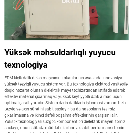
Yüksək məhsuldarlıqlı yuyucu
texnologiya
EDM kiçik dəlik delən maşınının imkanlarının əsasında innovasiya
yüksək təzyiqli yuyucu sistem var. Bu texnologiya elektrod vasitəsilə
dəqiq nəzarət olunan dielektrik maye təchizatından istifadə edərək
effektiv material çıxarmaq və yüksək keyfiyyətli dəlik almaq üçün
optimal şərait yaradır. Sistem dərin dəliklərin işlənməsi zamanı belə
təzyiq və axın sürətini sabit saxlayır, bu da nasosların təsirsiz
çıxarılmasına və ikinci dəfəli boşalma effektlərinin qarşısını alır.
Yüksək texnologiyalı süzgəc komponentləri dielektrik mayeni təmiz
saxlayır, onun istifadə müddətini artırır və sabit performansı təmin