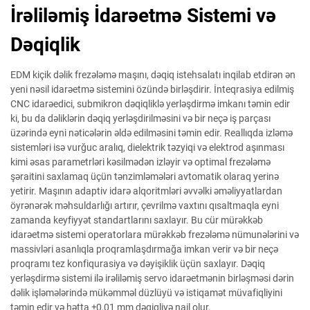
İrəliləmiş İdarəetmə Sistemi və
Dəqiqlik
EDM kiçik dəlik frezələmə maşını, dəqiq istehsalatı inqilab etdirən ən
yeni nəsil idarəetmə sistemini özündə birləşdirir. İnteqrasiya edilmiş
CNC idarəedici, submikron dəqiqliklə yerləşdirmə imkanı təmin edir
ki, bu da dəliklərin dəqiq yerləşdirilməsini və bir neçə iş parçası
üzərində eyni nəticələrin əldə edilməsini təmin edir. Reallıqda izləmə
sistemləri isə vurğuc aralıq, dielektrik təzyiqi və elektrod aşınması
kimi əsas parametrləri kəsilmədən izləyir və optimal frezələmə
şəraitini saxlamaq üçün tənzimləmələri avtomatik olaraq yerinə
yetirir. Maşının adaptiv idarə alqoritmləri əvvəlki əməliyyatlardan
öyrənərək məhsuldarlığı artırır, çevrilmə vaxtını qısaltmaqla eyni
zamanda keyfiyyət standartlarını saxlayır. Bu cür mürəkkəb
idarəetmə sistemi operatorlara mürəkkəb frezələmə nümunələrini və
massivləri asanlıqla proqramlaşdırmağa imkan verir və bir neçə
proqramı tez konfiqurasiya və dəyişiklik üçün saxlayır. Dəqiq
yerləşdirmə sistemi ilə irəliləmiş servo idarəetmənin birləşməsi dərin
dəlik işləmələrində mükəmməl düzlüyü və istiqamət müvafiqliyini
təmin edir və hətta ±0,01 mm dəqiqliyə nail olur.