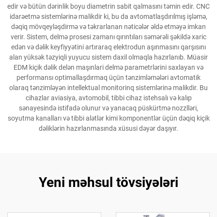
edir və bütün dərinlik boyu diametrin sabit qalmasını təmin edir. CNC
idarəetmə sistemlərinə malikdir ki, bu da avtomatlaşdırılmış işləmə,
dəqiq mövqeyləşdirmə və təkrarlanan nəticələr əldə etməyə imkan
verir. Sistem, delmə prosesi zamanı qırıntıları səmərəli şəkildə xaric
edən və dəlik keyfiyyətini artıraraq elektrodun aşınmasını qarşısını
alan yüksək təzyiqli yuyucu sistem daxil olmaqla hazırlanıb. Müasir
EDM kiçik dəlik delən maşınlari delmə parametrlərini saxlayan və
performansı optimallaşdırmaq üçün tənzimləmələri avtomatik
olaraq tənzimləyən intellektual monitorinq sistemlərinə malikdir. Bu
cihazlar aviasiya, avtomobil, tibbi cihaz istehsalı və kalıp
sənayesində istifadə olunur və yanacaq püskürtmə nozzlləri,
soyutma kanalları və tibbi alətlər kimi komponentlər üçün dəqiq kiçik
dəliklərin hazırlanmasında xüsusi dəyər daşıyır.
Yeni məhsul tövsiyələri