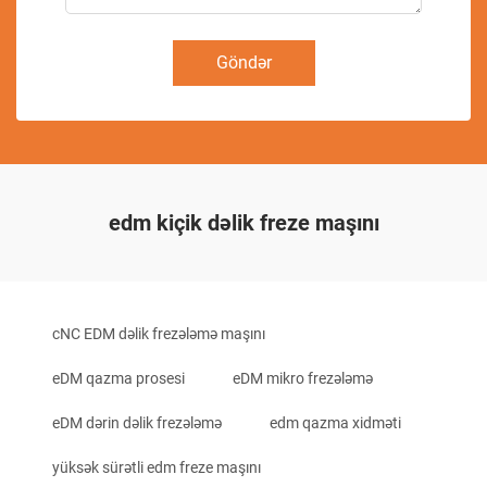
Göndər
edm kiçik dəlik freze maşını
cNC EDM dəlik frezələmə maşını
eDM qazma prosesi
eDM mikro frezələmə
eDM dərin dəlik frezələmə
edm qazma xidməti
yüksək sürətli edm freze maşını