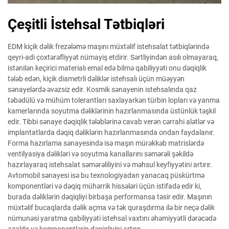
Çeşitli İstehsal Tətbiqləri
EDM kiçik dəlik frezələmə maşını müxtəlif istehsalat tətbiqlərində
qeyri-adi çoxtərəfliyyət nümayiş etdirir. Sərtliyindən asılı olmayaraq,
istənilən keçirici materialı emal edə bilmə qabiliyyəti onu dəqiqlik
tələb edən, kiçik diametrli dəliklər istehsalı üçün müəyyən
sənayelərdə əvəzsiz edir. Kosmik sənayenin istehsalında qaz
təbədülü və mühüm tolerantları saxlayarkən türbin lopları və yanma
kamerlarında soyutma dəliklərinin hazırlanmasında üstünlük təşkil
edir. Tibbi sənaye dəqiqlik tələblərinə cavab verən cərrahi alətlər və
implantatlarda dəqiq dəliklərin hazırlanmasında ondan faydalanır.
Forma hazırlama sənayesində isə maşın mürəkkəb matrislərdə
ventilyasiya dəlikləri və soyutma kanallarını səmərəli şəkildə
hazırlayaraq istehsalat səmərəliliyini və məhsul keyfiyyətini artırır.
Avtomobil sənayesi isə bu texnologiyadan yanacaq püskürtmə
komponentləri və dəqiq mühərrik hissələri üçün istifadə edir ki,
burada dəliklərin dəqiqliyi birbaşa performansa təsir edir. Maşının
müxtəlif bucaqlarda dəlik açma və tək quraşdırma ilə bir neçə dəlik
nümunəsi yaratma qabiliyyəti istehsal vaxtını əhəmiyyətli dərəcədə