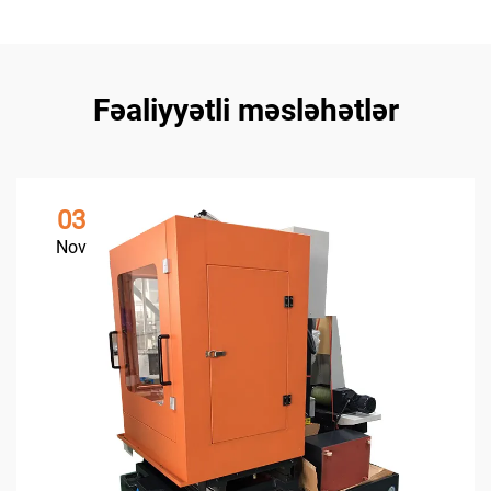
Fəaliyyətli məsləhətlər
03
Nov