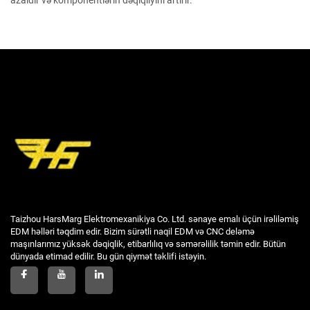
azaldır və komponentlərin dəqiqliyini artırır.
Taizhou HarsMarg Elektromexanikiya Co. Ltd. sənaye emalı üçün irəliləmiş
EDM həlləri təqdim edir. Bizim sürətli naqil EDM və CNC deləmə
maşınlarımız yüksək dəqiqlik, etibarlılıq və səmərəlilik təmin edir. Bütün
dünyada etimad edilir. Bu gün qiymət təklifi istəyin.