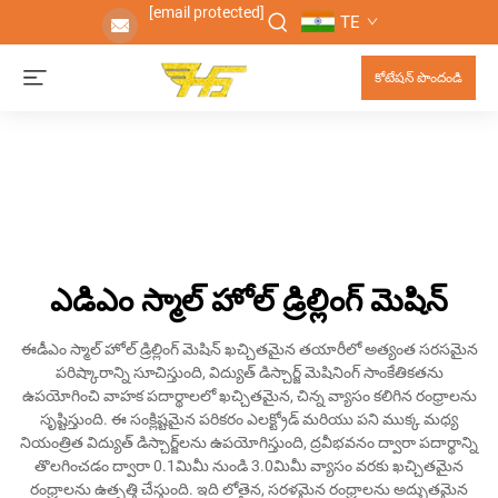
[email protected]
TE
కోటేషన్ పొందండి
ఎడిఎం స్మాల్ హోల్ డ్రిల్లింగ్ మెషిన్
ఈడీఎం స్మాల్ హోల్ డ్రిల్లింగ్ మెషిన్ ఖచ్చితమైన తయారీలో అత్యంత సరసమైన
పరిష్కారాన్ని సూచిస్తుంది, విద్యుత్ డిస్చార్జ్ మెషినింగ్ సాంకేతికతను
ఉపయోగించి వాహక పదార్థాలలో ఖచ్చితమైన, చిన్న వ్యాసం కలిగిన రంధ్రాలను
సృష్టిస్తుంది. ఈ సంక్లిష్టమైన పరికరం ఎలక్ట్రోడ్ మరియు పని ముక్క మధ్య
నియంత్రిత విద్యుత్ డిస్చార్జ్‌లను ఉపయోగిస్తుంది, ద్రవీభవనం ద్వారా పదార్థాన్ని
తొలగించడం ద్వారా 0.1మిమీ నుండి 3.0మిమీ వ్యాసం వరకు ఖచ్చితమైన
రంధ్రాలను ఉత్పత్తి చేస్తుంది. ఇది లోతైన, సరళమైన రంధ్రాలను అద్భుతమైన