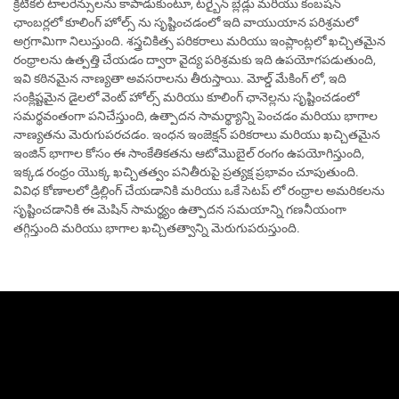
క్రిటికల్ టాలరెన్సులను కాపాడుకుంటూ, టర్బైన్ బ్లేడ్లు మరియు కంబషన్
ఛాంబర్లలో కూలింగ్ హోల్స్ ను సృష్టించడంలో ఇది వాయుయాన పరిశ్రమలో
అగ్రగామిగా నిలుస్తుంది. శస్త్రచికిత్స పరికరాలు మరియు ఇంప్లాంట్లలో ఖచ్చితమైన
రంధ్రాలను ఉత్పత్తి చేయడం ద్వారా వైద్య పరిశ్రమకు ఇది ఉపయోగపడుతుంది,
ఇవి కఠినమైన నాణ్యతా అవసరాలను తీరుస్తాయి. మోల్డ్ మేకింగ్ లో, ఇది
సంక్లిష్టమైన డైలలో వెంట్ హోల్స్ మరియు కూలింగ్ ఛానెల్లను సృష్టించడంలో
సమర్థవంతంగా పనిచేస్తుంది, ఉత్పాదన సామర్థ్యాన్ని పెంచడం మరియు భాగాల
నాణ్యతను మెరుగుపరచడం. ఇంధన ఇంజెక్షన్ పరికరాలు మరియు ఖచ్చితమైన
ఇంజిన్ భాగాల కోసం ఈ సాంకేతికతను ఆటోమొబైల్ రంగం ఉపయోగిస్తుంది,
ఇక్కడ రంధ్రం యొక్క ఖచ్చితత్వం పనితీరుపై ప్రత్యక్ష ప్రభావం చూపుతుంది.
వివిధ కోణాలలో డ్రిల్లింగ్ చేయడానికి మరియు ఒకే సెటప్ లో రంధ్రాల అమరికలను
సృష్టించడానికి ఈ మెషిన్ సామర్థ్యం ఉత్పాదన సమయాన్ని గణనీయంగా
తగ్గిస్తుంది మరియు భాగాల ఖచ్చితత్వాన్ని మెరుగుపరుస్తుంది.