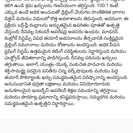
కలిగి ఉండి శ్రమ ఖర్చులను గణనీయంగా తగ్గిస్తుంది. 100:1 కంటే
ఎక్కువ ఉండే అధిక అంచులతో డ్రిల్లింగ్ చేయగల సాంకేతికత భాగాల
డిజైన్ మరియు విధులలో కొత్త అవకాశాలను తెరుస్తుంది. అదనంగా, ఈ
ప్రక్రియ బర్ర్-ఫ్రీ రంధ్రాలను అద్భుతమైన ఉపరితల పూతతో ఉత్పత్తి
చేస్తుంది, దీనివల్ల సెకండరీ ఆపరేషన్ల అవసరం ఉండదు. మాడరన్
కంట్రోల్ సిస్టమ్స్ వివిధ తయారీ అవసరాలను తీర్చడానికి సంక్లిష్టమైన
డ్రిల్లింగ్ నమూనాలు మరియు కోణాలను అందిస్తుంది. అధిక పీడన
ఫ్లషింగ్ సిస్టమ్ ఉత్తమమైన కటింగ్ పరిస్థితులను నిర్ధారిస్తుంది మరియు
ఎలక్ట్రోడ్ జీవితకాలాన్ని పొడిగిస్తుంది, దీనివల్ల పరిచయ ఖర్చులు
తగ్గుతాయి. అలాగే, యంత్రం యొక్క సంకుచిత పాదచారు మరియు
శక్తి-సామర్థ్య పరమైన పనితీరు చిన్న వర్క్‌షాపులకు మరియు పెద్ద
తయారీ సౌకర్యాలకు ఖర్చు-సమర్థవంతమైన పరిష్కారాన్ని అందిస్తుంది.
అనుసంధానిత భద్రతా లక్షణాలు మరియు వినియోగదారుకు
అనుకూలమైన ఇంటర్ఫేస్ ఆపరేటర్ శిక్షణ సమయాన్ని తగ్గిస్తాయి
మరియు పొరపాట్ల ప్రమాదాన్ని కనిష్టపరుస్తాయి, నమ్మదగిన మరియు
సమర్థవంతమైన ఉత్పత్తిని నిర్ధారిస్తాయి.