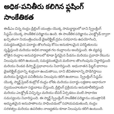
అధిక-పనితీరు కలిగిన ఫ్లషింగ్
సాంకేతికత
ఈడీఎం చిన్న రంధ్రం డ్రిల్లింగ్ యంత్రం యొక్క సామర్థ్యాలలో దాని స్ప్రింక్లింగ్
సిస్టమ్ యొక్క సాంకేతిక పరిజ్ఞానం ఉంది. ఈ సాంకేతిక పరిజ్ఞానం ఎలక్ట్రోడ్ ద్వారా
ఖచ్చితంగా నియంత్రించబడే డైఇలెక్ట్రిక్ ద్రవం సరఫరాను ఉపయోగించి,
సమర్థవంతమైన పదార్థం తొలగింపు కోసం అనుకూలమైన పరిస్థితులను
సృష్టిస్తుంది మరియు అధిక నాణ్యత గల రంధ్రాలను అందిస్తుంది. ఈ వ్యవస్థ
లోతైన రంధ్రాల అనువర్తనాలలో కూడా స్థిరమైన పీడనం మరియు ప్రవాహ రేటును
నిలుపును కలిగి ఉంటుంది, సమర్థవంతమైన మలినాల తొలగింపును నిర్ధారిస్తుంది
మరియు రెండవ డిస్చార్జ్ ప్రభావాలను నివారిస్తుంది. అధునాతన ఫిల్టర్ భాగాలు
డైఇలెక్ట్రిక్ ద్రవాన్ని శుభ్రంగా ఉంచుతాయి, దాని జీవితకాలాన్ని పొడిగిస్తాయి
మరియు స్థిరమైన పనితీరును నిలుపును కలిగి ఉంటాయి. స్ప్రింక్లింగ్ సిస్టమ్
యొక్క స్మార్ట్ ప్రెజర్ కంట్రోల్ రంధ్రం లోతు మరియు పదార్థం లక్షణాల ఆధారంగా
స్వయంచాలకంగా సర్దుబాటు చేస్తుంది, డ్రిల్లింగ్ ప్రక్రియను అనుకూలీకరిస్తుంది
మరియు ఎలక్ట్రోడ్ విచ్ఛిన్నం మరియు టేపర్ ఏర్పడటం వంటి సాధారణ
సమస్యలను నివారిస్తుంది. ఈ స్మార్ట్ స్ప్రింక్లింగ్ సాంకేతిక పరిజ్ఞానం యంత్రానికి
అద్భుతమైన అనుపాతాలను సాధించడంలో సహాయపడుతుంది, రంధ్రం
సరళత్వం మరియు ఉపరితల నాణ్యతను కూడా నిలుపును కలిగి ఉంటుంది.