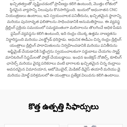
ఖచ్చితత్వంతో సృష్టించడంలో ప్రావీణ్యం కలిగి ఉంటుంది, మొత్తం లోతులో
స్థిరమైన వ్యాసాన్ని నిలుపును కొనసాగిస్తుంది. ఇందులో అధునాతన CNC
నియంత్రణలు ఉంటాయి, ఇవి స్వయంచాలక పనితీరును, ఖచ్చితమైన స్థానాన్ని
మరియు పునరావృత ఫలితాలను సాధించడానికి అనుమతిస్తాయి. ఈ వ్యవస్థ
డ్రిల్లింగ్ ప్రక్రియ సమయంలో సమర్థవంతంగా మలినాలను తొలగించే అధిక-పీడన
ఫ్లషింగ్ వ్యవస్థను కలిగి ఉంటుంది, ఇది రంధ్రం యొక్క ఉత్తమ నాణ్యతను
నిర్ధారిస్తుంది మరియు ఎలక్ట్రోడ్ ధరిస్తాడు. ఆధునిక ఈడీఎం చిన్న రంధ్రం డ్రిల్లింగ్
యంత్రాలు డ్రిల్లింగ్ పారామితులను నిర్వహించడానికి మరియు పనితీరును
ఆప్టిమైజ్ చేయడానికి సెట్టింగ్లను స్వయంచాలకంగా సర్దుబాటు చేయగల స్మార్ట్
మానిటరింగ్ సిస్టమ్‌లతో ప్యాక్ చేయబడ్డాయి. ఇంధన ఇంజెక్షన్ నోజిల్స్, కూలింగ్
ఛానెల్స్ మరియు వైద్య పరికరాలు వంటి భాగాలకు ఖచ్చితమైన చిన్న రంధ్రాలు
అవసరమైన విమానయాన, ఆటోమొబైల్, మెడికల్ డివైస్ తయారీ మరియు డై
మరియు మోల్డ్ పరిశ్రమలలో ఈ యంత్రాలు ప్రత్యేక విలువను కలిగి ఉంటాయి.
కొత్త ఉత్పత్తి సిఫార్సులు