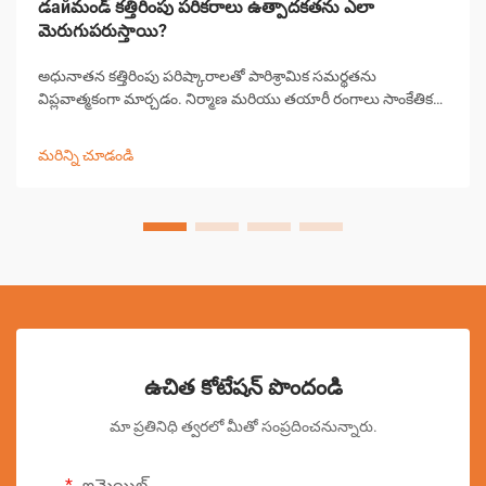
డайమండ్ కత్తిరింపు పరికరాలు ఉత్పాదకతను ఎలా
మెరుగుపరుస్తాయి?
అధునాతన కత్తిరింపు పరిష్కారాలతో పారిశ్రామిక సమర్థతను
విప్లవాత్మకంగా మార్చడం. నిర్మాణ మరియు తయారీ రంగాలు సాంకేతిక
పురోగతి ద్వారా గొప్ప మార్పులను చవిచూశాయి, డైమండ్ కత్తిరింపు
పరికరాలు ముందంజలో ఉన్నాయి...
మరిన్ని చూడండి
ఉచిత కోటేషన్ పొందండి
మా ప్రతినిధి త్వరలో మీతో సంప్రదించనున్నారు.
ఇమెయిల్