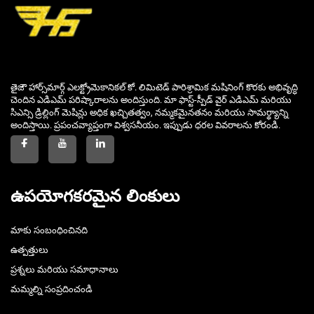
తైజౌ హార్స్‌మార్గ్ ఎలక్ట్రోమెకానికల్ కో. లిమిటెడ్ పారిశ్రామిక మషినింగ్ కొరకు అభివృద్ధి
చెందిన ఎడిఎమ్ పరిష్కారాలను అందిస్తుంది. మా ఫాస్ట్-స్పీడ్ వైర్ ఎడిఎమ్ మరియు
సిఎన్సి డ్రిల్లింగ్ మెషిన్లు అధిక ఖచ్చితత్వం, నమ్మకమైనతనం మరియు సామర్థ్యాన్ని
అందిస్తాయి. ప్రపంచవ్యాప్తంగా విశ్వసనీయం. ఇప్పుడు ధరల వివరాలను కోరండి.
ఉపయోగకరమైన లింకులు
మాకు సంబంధించినది
ఉత్పత్తులు
ప్రశ్నలు మరియు సమాధానాలు
మమ్మల్ని సంప్రదించండి