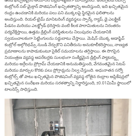
కంట్రోలర్ సబ్-మైక్రాన్ పొజిషనింగ్ ఖచ్చితత్వాన్ని అందిస్తుంది, ఇది ఖచ్చితమైన
రంధ్రం ఉంచడానికి మరియు పలు పని ముక్కలపై స్థిరమైన ఫలితాలను
అందిస్తుంది. రియల్-టైమ్ మానిటరింగ్ వ్యవస్థలు స్పార్క్ గ్యాప్, డై ఎలక్ట్రిక్
పీడనం మరియు ఎలక్ట్రోడ్ ధరిస్తారు వంటి కీలక పారామితులను నిరంతరం
పర్యవేక్షిస్తాయి, ఉత్తమ డ్రిల్లింగ్ పరిస్థితులను నిలుపుదల చేయడానికి
స్వయంచాలకంగా సెట్టింగులను సర్దుబాటు చేస్తాయి. మెషిన్ యొక్క అడాప్టివ్
కంట్రోల్ అల్గోరిథమ్స్ నుండి నేర్చుకొని పనితీరును అనుకూలీకరిస్తాయి, నాణ్యత
ప్రమాణాలను కాపాడుకుంటూ సైకిల్ సమయాలను తగ్గిస్తాయి. ఈ సొగసైన
నియంత్రణ వ్యవస్థ ఆపరేటర్లకు సులభంగా సంకీర్ణమైన డ్రిల్లింగ్ ప్యాటర్న్లు
మరియు అర్రేలను ప్రోగ్రామ్ చేయడానికి అనుమతిస్తుంది, వేగవంతమైన సెటప్
మరియు మార్పుల కొరకు పలు ప్రోగ్రామ్లను నిల్వ చేస్తుంది. అధునాతన సర్వో
కంట్రోల్స్ తో పాటు ఖచ్చితమైన పొజిషనింగ్ వ్యవస్థ లోతైన రంధ్రాల అప్లికేషన్లలో
ఖచ్చితమైన సంరేఖణ మరియు సరళత్వాన్ని నిర్ధారిస్తుంది, ±0.01మిమీ స్థాయిలో
టాలరెన్స్ సాధిస్తుంది.