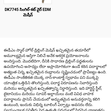
DK7745 సింగిల్-కట్ వైర్ EDM
మెషీన్
ఈడీఎం స్మాల్ హోల్ డ్రిల్లింగ్ మెషిన్ ఖచ్చితమైన తయారీలో
అమూల్యమైన ఆస్తిగా నిలిచే అనేక ఆకర్షక ప్రయోజనాలను
అందిస్తుంది. మొదటిదిగా, దీనికి సాధారణ డ్రిల్లింగ్ పద్ధతులను
ఉపయోగించి అసాధ్యం లేదా అప్రాయోగికంగా ఉండే కఠిన పదార్థాలలో
అత్యంత చిన్న, ఖచ్చితమైన రంధ్రాలను సృష్టించడంలో ప్రావీణ్యం ఉంది.
ఈడీఎం సాంకేతికత యొక్క నాన్-కాంటాక్ట్ స్వభావం పని ముక్కపై
యాంత్రిక ఒత్తిడిని తొలగిస్తుంది, పదార్థ విరూపణను నివారిస్తుంది
మరియు అద్భుతమైన ఖచ్చితత్వాన్ని నిర్ధారిస్తుంది. ఇది హార్డెన్డ్ స్టీల్,
టైటానియం మరియు సూపర్ అల్లాయ్‌లు వంటి వివిధ వాహక
పదార్థాలను ప్రాసెస్ చేయడంలో అద్భుతమైన అనువర్తనాన్ని కలిగి
ఉంటుంది, ఇందుకు విభిన్న టూలింగ్ ఏర్పాట్లు అవసరం లేదు.
స్వయంచాలక పనితీరు పెద్ద ఉత్పత్తి పరుగులలో స్థిరమైన నాణ్యతను