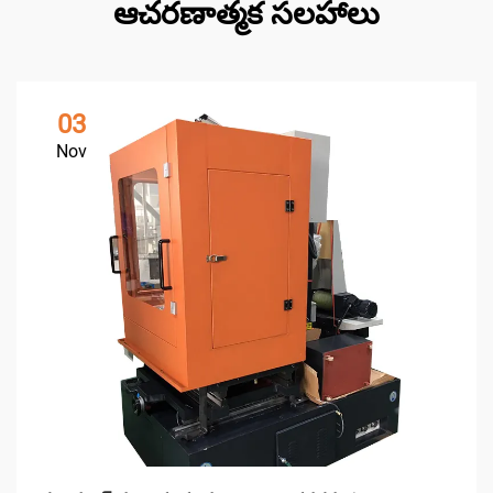
ఆచరణాత్మక సలహాలు
03
Nov