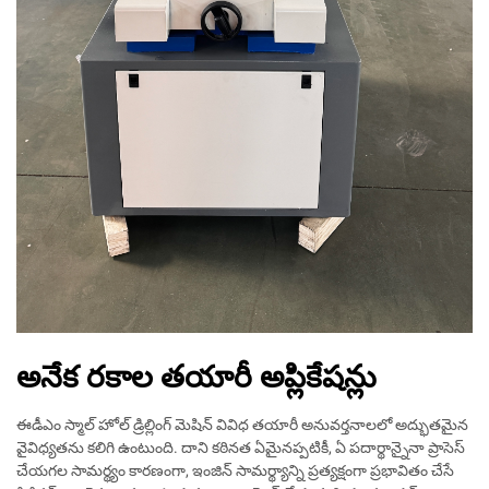
అనేక రకాల తయారీ అప్లికేషన్లు
ఈడీఎం స్మాల్ హోల్ డ్రిల్లింగ్ మెషిన్ వివిధ తయారీ అనువర్తనాలలో అద్భుతమైన
వైవిధ్యతను కలిగి ఉంటుంది. దాని కఠినత ఏమైనప్పటికీ, ఏ పదార్థాన్నైనా ప్రాసెస్
చేయగల సామర్థ్యం కారణంగా, ఇంజిన్ సామర్థ్యాన్ని ప్రత్యక్షంగా ప్రభావితం చేసే