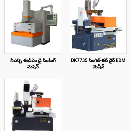
సిఎన్సి ఈడిఎం డై సింకింగ్
DK7735 సింగిల్-కట్ వైర్ EDM
మెషిన్
మెషీన్