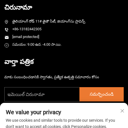
చిరునామా
తైలియాంగ్ రోడ్ 11# తైజౌ సిటీ, జియాంగ్‌సు ప్రావిన్స్
+86-13182442305
[email protected]
సమయం: 9.00 ఉద. -4.00 సా.యి.
వార్తా పత్రిక
మాకు సంబంధించడానికి స్వాగతం, ప్రత్యేక ఉత్పత్తి సమాచారం కోసం
సమర్పించండి
We value your privacy
We use cookies and similar tools to provide our services. If you
don't want to accept all cookies, click Personalize cookies.