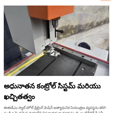
అధునాతన కంట్రోల్ సిస్టమ్ మరియు
ఖచ్చితత్వం
ఈఈడీఎం స్మాల్ హోల్ డ్రిల్లింగ్ మెషిన్ అత్యాధునిక నియంత్రణ వ్యవస్థను కలిగి
ఉండి ఖచ్చితమైన తయారీని విప్లవాత్మకంగా మారుస్తుంది. ఇంటిగ్రేటెడ్ సీఎన్సీ