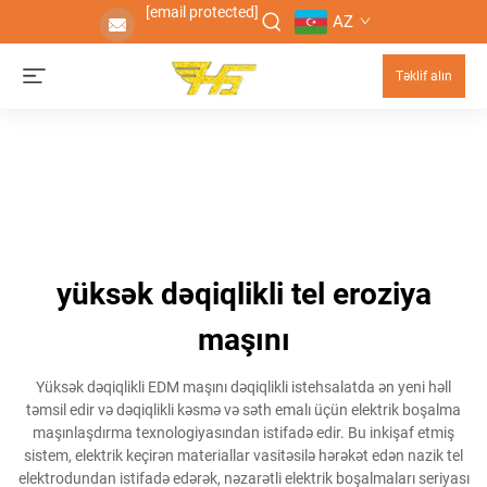
[email protected]
AZ
Təklif alın
yüksək dəqiqlikli tel eroziya
maşını
Yüksək dəqiqlikli EDM maşını dəqiqlikli istehsalatda ən yeni həll
təmsil edir və dəqiqlikli kəsmə və səth emalı üçün elektrik boşalma
maşınlaşdırma texnologiyasından istifadə edir. Bu inkişaf etmiş
sistem, elektrik keçirən materiallar vasitəsilə hərəkət edən nazik tel
elektrodundan istifadə edərək, nəzarətli elektrik boşalmaları seriyası