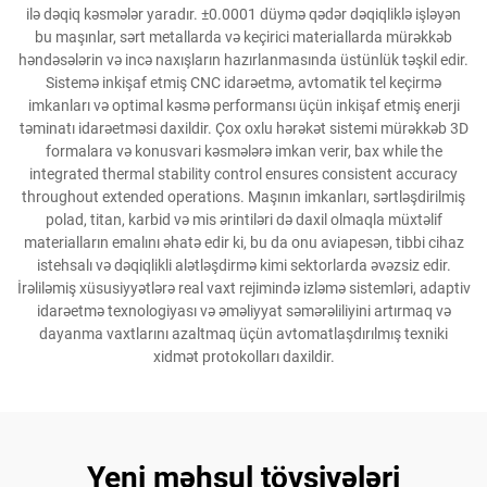
ilə dəqiq kəsmələr yaradır. ±0.0001 düymə qədər dəqiqliklə işləyən
bu maşınlar, sərt metallarda və keçirici materiallarda mürəkkəb
həndəsələrin və incə naxışların hazırlanmasında üstünlük təşkil edir.
Sistemə inkişaf etmiş CNC idarəetmə, avtomatik tel keçirmə
imkanları və optimal kəsmə performansı üçün inkişaf etmiş enerji
təminatı idarəetməsi daxildir. Çox oxlu hərəkət sistemi mürəkkəb 3D
formalara və konusvari kəsmələrə imkan verir, bax while the
integrated thermal stability control ensures consistent accuracy
throughout extended operations. Maşının imkanları, sərtləşdirilmiş
polad, titan, karbid və mis ərintiləri də daxil olmaqla müxtəlif
materialların emalını əhatə edir ki, bu da onu aviapesən, tibbi cihaz
istehsalı və dəqiqlikli alətləşdirmə kimi sektorlarda əvəzsiz edir.
İrəliləmiş xüsusiyyətlərə real vaxt rejimində izləmə sistemləri, adaptiv
idarəetmə texnologiyası və əməliyyat səmərəliliyini artırmaq və
dayanma vaxtlarını azaltmaq üçün avtomatlaşdırılmış texniki
xidmət protokolları daxildir.
Yeni məhsul tövsiyələri