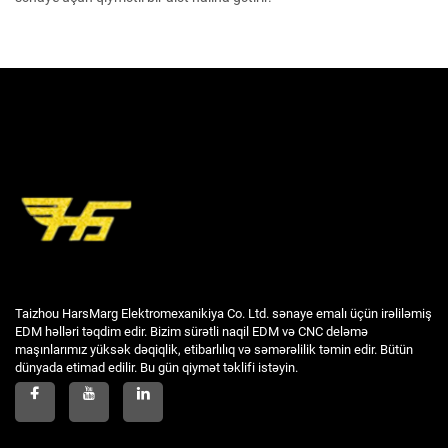
Taizhou HarsMarg Elektromexanikiya Co. Ltd. sənaye emalı üçün irəliləmiş
EDM həlləri təqdim edir. Bizim sürətli naqil EDM və CNC deləmə
maşınlarımız yüksək dəqiqlik, etibarlılıq və səmərəlilik təmin edir. Bütün
dünyada etimad edilir. Bu gün qiymət təklifi istəyin.