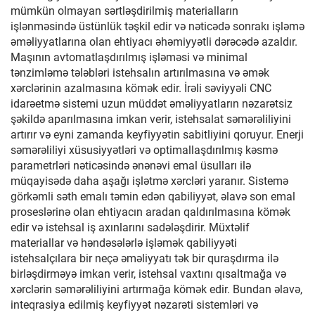
mümkün olmayan sərtləşdirilmiş materialların
işlənməsində üstünlük təşkil edir və nəticədə sonrakı işləmə
əməliyyatlarına olan ehtiyacı əhəmiyyətli dərəcədə azaldır.
Maşının avtomatlaşdırılmış işləməsi və minimal
tənzimləmə tələbləri istehsalın artırılmasına və əmək
xərclərinin azalmasına kömək edir. İrəli səviyyəli CNC
idarəetmə sistemi uzun müddət əməliyyatların nəzarətsiz
şəkildə aparılmasına imkan verir, istehsalat səmərəliliyini
artırır və eyni zamanda keyfiyyətin sabitliyini qoruyur. Enerji
səmərəliliyi xüsusiyyətləri və optimallaşdırılmış kəsmə
parametrləri nəticəsində ənənəvi emal üsulları ilə
müqayisədə daha aşağı işlətmə xərcləri yaranır. Sistemə
görkəmli səth emalı təmin edən qabiliyyət, əlavə son emal
proseslərinə olan ehtiyacın aradan qaldırılmasına kömək
edir və istehsal iş axınlarını sadələşdirir. Müxtəlif
materiallar və həndəsələrlə işləmək qabiliyyəti
istehsalçılara bir neçə əməliyyatı tək bir quraşdırma ilə
birləşdirməyə imkan verir, istehsal vaxtını qısaltmağa və
xərclərin səmərəliliyini artırmağa kömək edir. Bundan əlavə,
inteqrasiya edilmiş keyfiyyət nəzarəti sistemləri və