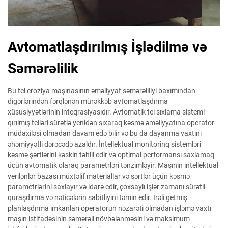
Avtomatlaşdırılmış İşlədilmə və
Səmərəlilik
Bu tel eroziya maşınasının əməliyyat səmərəliliyi baxımından
digərlərindən fərqlənən mürəkkəb avtomatlaşdırma
xüsusiyyətlərinin inteqrasiyasıdır. Avtomatik tel sıxlama sistemi
qırılmış telləri sürətlə yenidən sıxaraq kəsmə əməliyyatına operator
müdaxiləsi olmadan davam edə bilir və bu da dayanma vaxtını
əhəmiyyətli dərəcədə azaldır. İntellektual monitorinq sistemləri
kəsmə şərtlərini kəskin təhlil edir və optimal performansı saxlamaq
üçün avtomatik olaraq parametrləri tənzimləyir. Maşının intellektual
verilənlər bazası müxtəlif materiallar və şərtlər üçün kəsmə
parametrlərini saxlayır və idarə edir, çoxsaylı işlər zamanı sürətli
quraşdırma və nəticələrin sabitliyini təmin edir. İrəli getmiş
planlaşdırma imkanları operatorun nəzarəti olmadan işləmə vaxtı
maşın istifadəsinin səmərəli növbələnməsini və maksimum