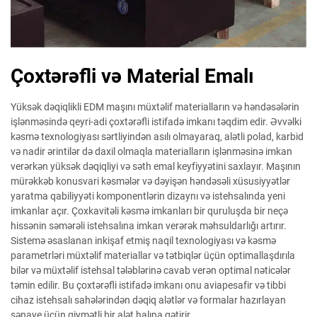
Çoxtərəfli və Material Emalı
Yüksək dəqiqlikli EDM maşını müxtəlif materialların və həndəsələrin
işlənməsində qeyri-adi çoxtərəfli istifadə imkanı təqdim edir. Əvvəlki
kəsmə texnologiyası sərtliyindən asılı olmayaraq, alətli polad, karbid
və nadir ərintilər də daxil olmaqla materialların işlənməsinə imkan
verərkən yüksək dəqiqliyi və səth emal keyfiyyətini saxlayır. Maşının
mürəkkəb konusvari kəsmələr və dəyişən həndəsəli xüsusiyyətlər
yaratma qabiliyyəti komponentlərin dizaynı və istehsalında yeni
imkanlar açır. Çoxkavitəli kəsmə imkanları bir quruluşda bir neçə
hissənin səmərəli istehsalına imkan verərək məhsuldarlığı artırır.
Sistemə əsaslanan inkişaf etmiş naqil texnologiyası və kəsmə
parametrləri müxtəlif materiallar və tətbiqlər üçün optimallaşdırıla
bilər və müxtəlif istehsal tələblərinə cavab verən optimal nəticələr
təmin edilir. Bu çoxtərəfli istifadə imkanı onu aviapesafir və tibbi
cihaz istehsalı sahələrindən dəqiq alətlər və formalar hazırlayan
sənaye üçün qiymətli bir alət halına gətirir.