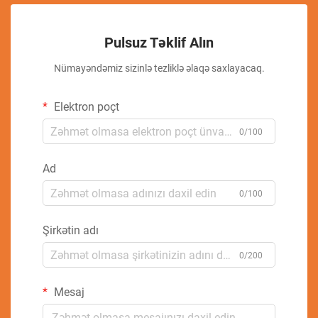
Pulsuz Təklif Alın
Nümayəndəmiz sizinlə tezliklə əlaqə saxlayacaq.
Elektron poçt
0/100
Ad
0/100
Şirkətin adı
0/200
Mesaj