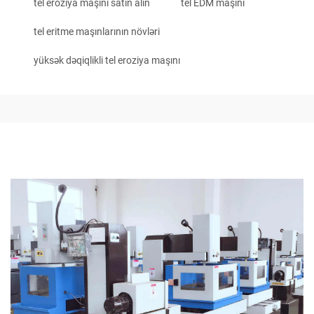
tel eroziya maşını satın alın
tel EDM maşını
tel eritme maşınlarının növləri
yüksək dəqiqlikli tel eroziya maşını