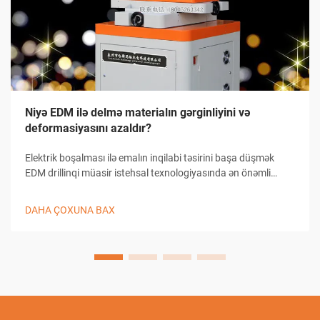
Niyə EDM ilə delmə materialın gərginliyini və
deformasiyasını azaldır?
Elektrik boşalması ilə emalın inqilabi təsirini başa düşmək
EDM drillinqi müasir istehsal texnologiyasında ən önəmli
irəliləyişlərdən birini təmsil edir. Bu mürəkkəb emal prosesi
sənayenin işləməyə yanaşma şəklini dəyişib.
DAHA ÇOXUNA BAX