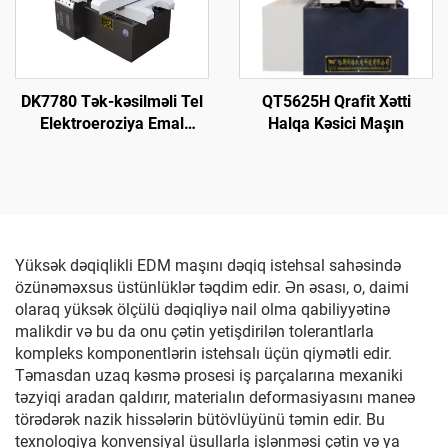
DK7780 Tək-kəsilməli Tel
QT5625H Qrafit Xətti
Elektroeroziya Emal
Halqa Kəsici Maşın
Maşını
Yüksək dəqiqlikli EDM maşını dəqiq istehsal sahəsində
özünəməxsus üstünlüklər təqdim edir. Ən əsası, o, daimi
olaraq yüksək ölçülü dəqiqliyə nail olma qabiliyyətinə
malikdir və bu da onu çətin yetişdirilən tolerantlarla
kompleks komponentlərin istehsalı üçün qiymətli edir.
Təmasdan uzaq kəsmə prosesi iş parçalarına mexaniki
təzyiqi aradan qaldırır, materialın deformasiyasını maneə
törədərək nazik hissələrin bütövlüyünü təmin edir. Bu
texnologiya konvensiyal üsullarla işlənməsi çətin və ya