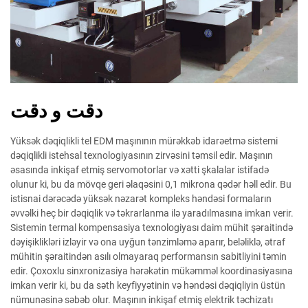
دقت و دقت
Yüksək dəqiqlikli tel EDM maşınının mürəkkəb idarəetmə sistemi
dəqiqlikli istehsal texnologiyasının zirvəsini təmsil edir. Maşının
əsasında inkişaf etmiş servomotorlar və xətti şkalalar istifadə
olunur ki, bu da mövqe geri əlaqəsini 0,1 mikrona qədər həll edir. Bu
istisnai dərəcədə yüksək nəzarət kompleks həndəsi formaların
əvvəlki heç bir dəqiqlik və təkrarlanma ilə yaradılmasına imkan verir.
Sistemin termal kompensasiya texnologiyası daim mühit şəraitində
dəyişiklikləri izləyir və ona uyğun tənzimləmə aparır, beləliklə, ətraf
mühitin şəraitindən asılı olmayaraq performansın sabitliyini təmin
edir. Çoxoxlu sinxronizasiya hərəkətin mükəmməl koordinasiyasına
imkan verir ki, bu da səth keyfiyyətinin və həndəsi dəqiqliyin üstün
nümunəsinə səbəb olur. Maşının inkişaf etmiş elektrik təchizatı