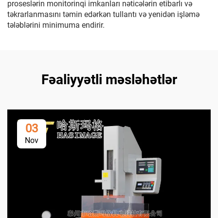
proseslərin monitorinqi imkanları nəticələrin etibarlı və
təkrarlanmasını təmin edərkən tullantı və yenidən işləmə
tələblərini minimuma endirir.
Fəaliyyətli məsləhətlər
03
Nov