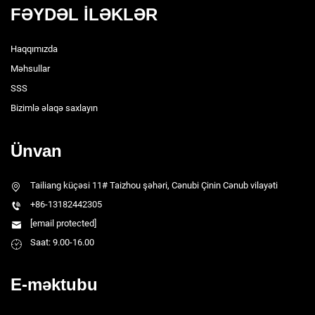
FƏYDƏL İLƏKLƏR
Haqqımızda
Məhsullar
SSS
Bizimlə əlaqə saxlayın
Ünvan
Tailiang küçəsi 11# Taizhou şəhəri, Cənubi Çinin Cənub vilayəti
+86-13182442305
[email protected]
Saat: 9.00-16.00
E-məktubu