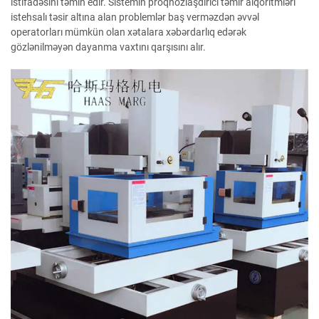
istifadəsini təmin edir. Sistemin proqnozlaşdırıcı təmir alqoritmləri
istehsalı təsir altına alan problemlər baş verməzdən əvvəl
operatorları mümkün olan xətalara xəbərdarlıq edərək
gözlənilməyən dayanma vaxtını qarşısını alır.