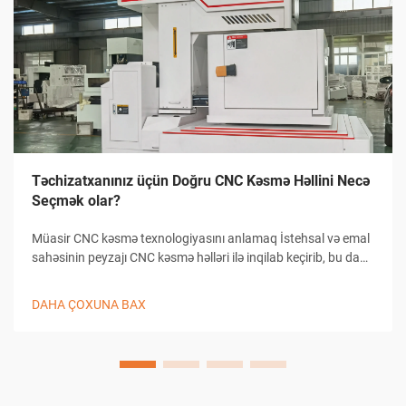
Təchizatxanınız üçün Doğru CNC Kəsmə Həllini Necə
Seçmək olar?
Müasir CNC kəsmə texnologiyasını anlamaq İstehsal və emal
sahəsinin peyzajı CNC kəsmə həlləri ilə inqilab keçirib, bu da
təchizatxanaların dəqiqlikli kəsmə tapşırıqlarına yanaşma
üsullarını dəyişib. Bu mürəkkəb sistemlər kompüterlə
DAHA ÇOXUNA BAX
birləşmiş...