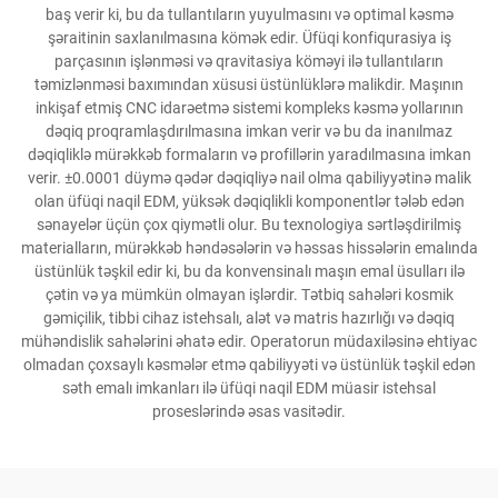
baş verir ki, bu da tullantıların yuyulmasını və optimal kəsmə
şəraitinin saxlanılmasına kömək edir. Üfüqi konfiqurasiya iş
parçasının işlənməsi və qravitasiya köməyi ilə tullantıların
təmizlənməsi baxımından xüsusi üstünlüklərə malikdir. Maşının
inkişaf etmiş CNC idarəetmə sistemi kompleks kəsmə yollarının
dəqiq proqramlaşdırılmasına imkan verir və bu da inanılmaz
dəqiqliklə mürəkkəb formaların və profillərin yaradılmasına imkan
verir. ±0.0001 düymə qədər dəqiqliyə nail olma qabiliyyətinə malik
olan üfüqi naqil EDM, yüksək dəqiqlikli komponentlər tələb edən
sənayelər üçün çox qiymətli olur. Bu texnologiya sərtləşdirilmiş
materialların, mürəkkəb həndəsələrin və həssas hissələrin emalında
üstünlük təşkil edir ki, bu da konvensinalı maşın emal üsulları ilə
çətin və ya mümkün olmayan işlərdir. Tətbiq sahələri kosmik
gəmiçilik, tibbi cihaz istehsalı, alət və matris hazırlığı və dəqiq
mühəndislik sahələrini əhatə edir. Operatorun müdaxiləsinə ehtiyac
olmadan çoxsaylı kəsmələr etmə qabiliyyəti və üstünlük təşkil edən
səth emalı imkanları ilə üfüqi naqil EDM müasir istehsal
proseslərində əsas vasitədir.