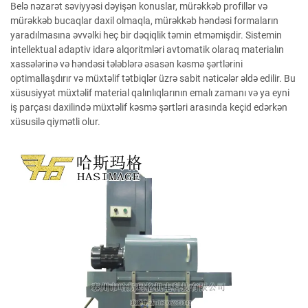
Belə nəzarət səviyyəsi dəyişən konuslar, mürəkkəb profillər və
mürəkkəb bucaqlar daxil olmaqla, mürəkkəb həndəsi formaların
yaradılmasına əvvəlki heç bir dəqiqlik təmin etməmişdir. Sistemin
intellektual adaptiv idarə alqoritmləri avtomatik olaraq materialın
xassələrinə və həndəsi tələblərə əsasən kəsmə şərtlərini
optimallaşdırır və müxtəlif tətbiqlər üzrə sabit nəticələr əldə edilir. Bu
xüsusiyyət müxtəlif material qalınlıqlarının emalı zamanı və ya eyni
iş parçası daxilində müxtəlif kəsmə şərtləri arasında keçid edərkən
xüsusilə qiymətli olur.