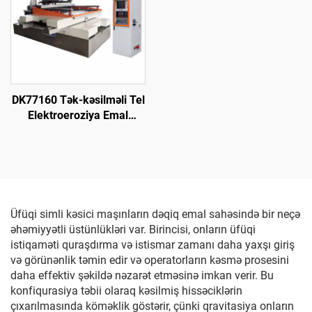
DK77160 Tək-kəsilməli Tel
Elektroeroziya Emal
Maşını
Üfüqi simli kəsici maşınların dəqiq emal sahəsində bir neçə
əhəmiyyətli üstünlükləri var. Birincisi, onların üfüqi
istiqaməti quraşdırma və istismar zamanı daha yaxşı giriş
və görünənlik təmin edir və operatorların kəsmə prosesini
daha effektiv şəkildə nəzarət etməsinə imkan verir. Bu
konfiqurasiya təbii olaraq kəsilmiş hissəciklərin
çıxarılmasında köməklik göstərir, çünki qravitasiya onların