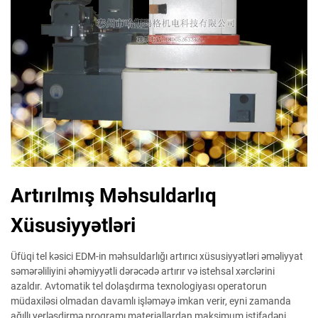
Artırılmış Məhsuldarlıq
Xüsusiyyətləri
Üfüqi tel kəsici EDM-in məhsuldarlığı artırıcı xüsusiyyətləri əməliyyat
səmərəliliyini əhəmiyyətli dərəcədə artırır və istehsal xərclərini
azaldır. Avtomatik tel dolaşdırma texnologiyası operatorun
müdaxiləsi olmadan davamlı işləməyə imkan verir, eyni zamanda
ağıllı yerləşdirmə proqramı materiallardan maksimum istifadəni