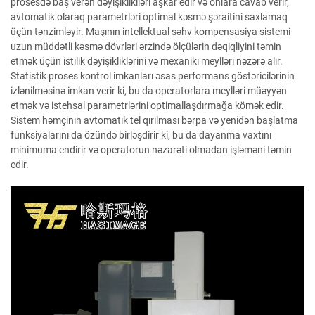
prosesdə baş verən dəyişiklikiləri aşkar edir və onlara cavab verir,
avtomatik olaraq parametrləri optimal kəsmə şəraitini saxlamaq
üçün tənzimləyir. Maşının intellektual səhv kompensasiya sistemi
uzun müddətli kəsmə dövrləri ərzində ölçülərin dəqiqliyini təmin
etmək üçün istilik dəyişikliklərini və mexaniki meylləri nəzərə alır.
Statistik proses kontrol imkanları əsas performans göstəricilərinin
izlənilməsinə imkan verir ki, bu da operatorlara meylləri müəyyən
etmək və istehsal parametrlərini optimallaşdırmağa kömək edir.
Sistem həmçinin avtomatik tel qırılması bərpa və yenidən başlatma
funksiyalarını da özündə birləşdirir ki, bu da dayanma vaxtını
minimuma endirir və operatorun nəzarəti olmadan işləməni təmin
edir.