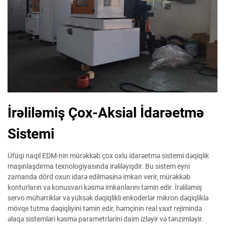
İrəliləmiş Çox-Aksial İdarəetmə
Sistemi
Üfüqi naqil EDM-nin mürəkkəb çox oxlu idarəetmə sistemi dəqiqlik
maşınlaşdırma texnologiyasında irəliləyişdir. Bu sistem eyni
zamanda dörd oxun idarə edilməsinə imkan verir, mürəkkəb
konturların və konusvari kəsmə imkanlarını təmin edir. İrəliləmiş
servo mühərriklər və yüksək dəqiqlikli enkoderlər mikron dəqiqliklə
mövqe tutma dəqiqliyini təmin edir, həmçinin real vaxt rejimində
əlaqə sistemləri kəsmə parametrlərini daim izləyir və tənzimləyir.