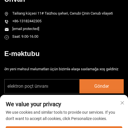
Tailiang küçəsi 11# Taizhou şəhəri, Cənubi Çinin Cənub vilayəti
+86-13182442305
[email protected]
Saat: 9.00-16.00
E-məktubu
Ən yeni məhsul məlumatları üçün bizimlə əlaqə saxlamağa xoş gəldiniz
Göndər
We value your privacy
We use cookies and similar tools to provide our services. If you
don't want to accept all cookies, click Personalize cookies.
Copyright © 2026 Çin Taizhou HarsMarg Elektromexaniki Şirkəti Ltd. Bütün