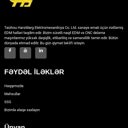
Taizhou HarsMarg Elektromexanikiya Co. Ltd. sənaye emalı üçün irəliləmiş
EDM həlləri təqdim edir. Bizim sürətli naqil EDM və CNC deləmə
maşınlarımız yüksək dəqiqlik, etibarlılıq və səmərəlilik təmin edir. Bütün
dünyada etimad edilir. Bu gün qiymət təklifi istəyin.
FƏYDƏL İLƏKLƏR
Haqqımızda
Məhsullar
SSS
Bizimlə əlaqə saxlayın
Ünvan