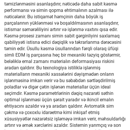
təmizlənməsini asanlaşdırır, nəticədə daha sabit kəsmə
performansı və simin qopma ehtimalının azalması ilə
nəticələnir. Bu istiqamət həmçinin daha böyük iş
parçalarının yüklənməsi və boşaldılmasının asanlaşdırır,
istismar səmərəliliyini artırır və işlənmə vaxtını qısa edir.
Kəsmə prosesi zamanı simin sabit gərginliyini saxlamaq
qabiliyyəti istisna edici dəqiqlik və təkrarlanma dərəcəsini
təmin edir. Üsullu kəsmə üsullarından fərqli olaraq üfüqi
simli EDM iş parçasına heç bir mexaniki təzyiq göstərmir,
beləliklə emal zamanı materialın deformasiyası riskini
aradan qaldırır. Bu texnologiya istiliklə işlənmiş
materialların mexaniki xassələrini dəyişmədən onların
işlənməsinə imkan verir və bu səbəbdən sərtləşdirilmiş
poladlar və digər çətin işlənən materiallar üçün ideal
seçimdir. Kəsmə parametrlərinin dəqiq nəzarəti səthin
optimal işlənməsi üçün şərait yaradır və ikincil emalın
ehtiyacını azaldır və ya aradan qaldırır. Avtomatik sim
çəkmə və çoxoxlu idarəetmə kimi inkişaf etmiş
xüsusiyyətlər nəzarətsiz işləməyə imkan verir, məhsuldarlığı
artırır və əmək xərclərini azaldır. Sistemin yarımçıq və son