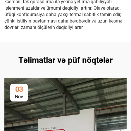
kəsməni tək quraşdırma ilə yerinə yetirmə qabiliyyəti
işlənməni azaldır və ümumi dəqiqliyi artırır. Əlavə olaraq,
üfüqi konfiqurasiya daha yaxşı termal sabitlik təmin edir,
çünki istiliyin paylanması daha bərabərdir və uzun kəsmə
dövrləri zamanı ölçülərin dəqiqliyi artır.
Təlimatlar və püf nöqtələr
03
Nov