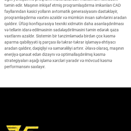
təmin edir. Maşının inkişaf etmiş proqramlaşdırma imkanları CAD
fayllarından kəsici yolların avtomatik generasiyasını dəstəkləyir,
proqramlaşdırma vaxtını azaldır və mümkün insan səhvlərini aradan
qaldırır. Üfüqi konfiqurasiya texniki xidmətin daha asanlaşdırılması
və tellərin idarə edilməsinin sadələşdirilməsini təmin edərək qəza
vaxtlarını azaldır. Sistemin bir tənzimləmədə birdən çox kəsmə
aparma qabiliyyəti iş parçası ilə təkrar-təkrar işləməyə ehtiyacı
aradan qaldırır, dəqiqliyi və səmərəliliyi artırır. Əlavə olaraq, maşının
enerjiyə qənaət edən dizaynı və optimallaşdırılmış kəsmə
strategiyaları aşağı işləmə xərcləri yaradır və mövcud kəsmə
performansını saxlayır.