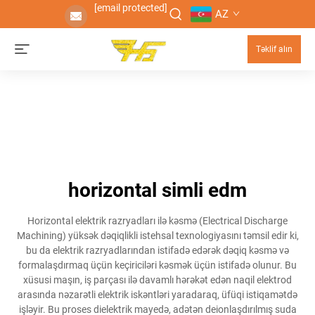
[email protected]
AZ
Təklif alın
horizontal simli edm
Horizontal elektrik razryadları ilə kəsmə (Electrical Discharge
Machining) yüksək dəqiqlikli istehsal texnologiyasını təmsil edir ki,
bu da elektrik razryadlarından istifadə edərək dəqiq kəsmə və
formalaşdırmaq üçün keçiriciləri kəsmək üçün istifadə olunur. Bu
xüsusi maşın, iş parçası ilə davamlı hərəkət edən naqil elektrod
arasında nəzarətli elektrik iskəntləri yaradaraq, üfüqi istiqamətdə
işləyir. Bu proses dielektrik mayedə, adətən deionlaşdırılmış suda