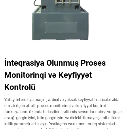
İnteqrasiya Olunmuş Proses
Monitorinqi və Keyfiyyət
Kontrolü
Yatay tel eroziya maşını, ardıcıl və yüksək keyfiyyətli nəticələr əldə
etmək üçün ətraflı proses monitorinqi və keyfiyyət kontrol
funksiyalarını özündə birləşdirir. İrəliləmiş sensorlar daimə vurğular
aralığı gərginliyini, telin gərginliyini və dielektrik maye şəraitini kimi
kritik parametrləri izləyir. Reallaşma vaxtı monitorinq sistemləri