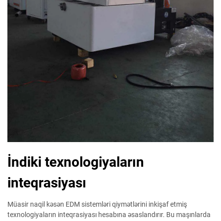
İndiki texnologiyaların
inteqrasiyası
Müasir naqil kəsən EDM sistemləri qiymətlərini inkişaf etmiş
texnologiyaların inteqrasiyası hesabına əsaslandırır. Bu maşınlarda