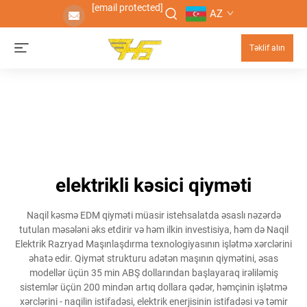
[email protected]
AZ
Təklif alın
elektrikli kəsici qiyməti
Naqil kəsmə EDM qiyməti müasir istehsalatda əsaslı nəzərdə
tutulan məsələni əks etdirir və həm ilkin investisiya, həm də Naqil
Elektrik Razryad Maşınlaşdırma texnologiyasının işlətmə xərclərini
əhatə edir. Qiymət strukturu adətən maşının qiymətini, əsas
modellər üçün 35 min ABŞ dollarından başlayaraq irəliləmiş
sistemlər üçün 200 mindən artıq dollara qədər, həmçinin işlətmə
xərclərini - naqilin istifadəsi, elektrik enerjisinin istifadəsi və təmir