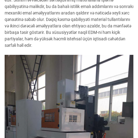
edir. Sistem əvvəlcədən sərtləşdirilmiş materiallarla işləmə
qabiliyyətinə malikdir, bu da bahalı istilik emalı addımlarını və sonrakı
mexaniki emal əməliyyatlarını aradan qaldırır və nəticədə xeyli xərc
qənaətinə səbəb olur. Dəqiq kəsmə qabiliyyəti material tullantılarını
və ikinci dərəcəli əməliyyatlara olan ehtiyacı azaldır, bu da mənfəətə
birbaşa təsir göstərir. Bu xüsusiyyətlər naqil EDM-ni həm kiçik
partiyalar, həm də yüksək həcmli istehsal üçün iqtisadi cəhətdən
sərfəli həll edir.