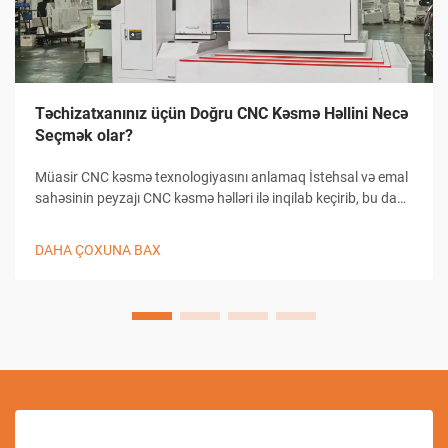
Təchizatxanınız üçün Doğru CNC Kəsmə Həllini Necə
Seçmək olar?
Müasir CNC kəsmə texnologiyasını anlamaq İstehsal və emal
sahəsinin peyzajı CNC kəsmə həlləri ilə inqilab keçirib, bu da
təchizatxanaların dəqiqlikli kəsmə tapşırıqlarına yanaşma
üsullarını dəyişib. Bu mürəkkəb sistemlər kompüterlə
DAHA ÇOXUNA BAX
birləşmiş...