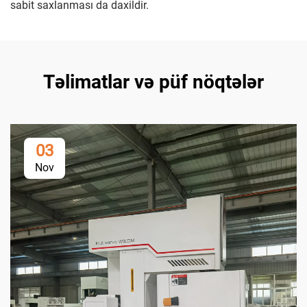
sabit saxlanması da daxildir.
Təlimatlar və püf nöqtələr
03
Nov