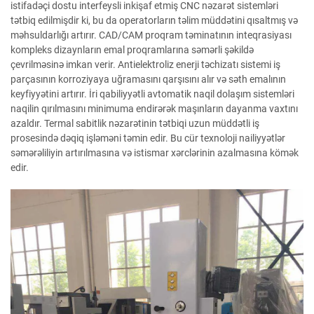
istifadəçi dostu interfeysli inkişaf etmiş CNC nəzarət sistemləri
tətbiq edilmişdir ki, bu da operatorların təlim müddətini qısaltmış və
məhsuldarlığı artırır. CAD/CAM proqram təminatının inteqrasiyası
kompleks dizaynların emal proqramlarına səmərli şəkildə
çevrilməsinə imkan verir. Antielektroliz enerji təchizatı sistemi iş
parçasının korroziyaya uğramasını qarşısını alır və səth emalının
keyfiyyətini artırır. İri qabiliyyətli avtomatik naqil dolaşım sistemləri
naqilin qırılmasını minimuma endirərək maşınların dayanma vaxtını
azaldır. Termal sabitlik nəzarətinin tətbiqi uzun müddətli iş
prosesində dəqiq işləməni təmin edir. Bu cür texnoloji nailiyyətlər
səmərəliliyin artırılmasına və istismar xərclərinin azalmasına kömək
edir.