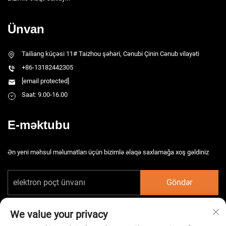
Ünvan
Tailiang küçəsi 11# Taizhou şəhəri, Cənubi Çinin Cənub vilayəti
+86-13182442305
[email protected]
Saat: 9.00-16.00
E-məktubu
Ən yeni məhsul məlumatları üçün bizimlə əlaqə saxlamağa xoş gəldiniz
Göndər
We value your privacy