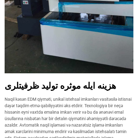
هزینه ایله موثره تولید ظرفیتلری
Naqil kəsən EDM qiyməti, unikal istehsal imkanları vasitəsilə istisnai
dəyər təqdim etmə qabiliyyətini əks etdirir. Texnologiya bir neçə
hissənin eyni vaxtda emalına imkan verir və bu da ənənəvi emal
üsullarına nisbətən hər bir detalın qiymətini əhəmiyyətli dərəcədə
azaldır. Avtomatik naqil işləməsi və nəzarətsiz işləmə imkanları
əmək xərclərini minimuma endirir və kəsilmədən istehsalatı təmin