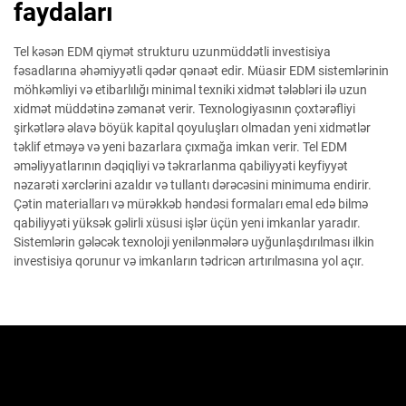
faydaları
Tel kəsən EDM qiymət strukturu uzunmüddətli investisiya
fəsadlarına əhəmiyyətli qədər qənaət edir. Müasir EDM sistemlərinin
möhkəmliyi və etibarlılığı minimal texniki xidmət tələbləri ilə uzun
xidmət müddətinə zəmanət verir. Texnologiyasının çoxtərəfliyi
şirkətlərə əlavə böyük kapital qoyuluşları olmadan yeni xidmətlər
təklif etməyə və yeni bazarlara çıxmağa imkan verir. Tel EDM
əməliyyatlarının dəqiqliyi və təkrarlanma qabiliyyəti keyfiyyət
nəzarəti xərclərini azaldır və tullantı dərəcəsini minimuma endirir.
Çətin materialları və mürəkkəb həndəsi formaları emal edə bilmə
qabiliyyəti yüksək gəlirli xüsusi işlər üçün yeni imkanlar yaradır.
Sistemlərin gələcək texnoloji yenilənmələrə uyğunlaşdırılması ilkin
investisiya qorunur və imkanların tədricən artırılmasına yol açır.