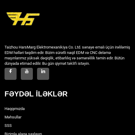
Taizhou HarsMarg Elektromexanikiya Co. Ltd. sənaye emalı üçün irəliləmiş
EDM həlləri təqdim edir. Bizim sürətli naqil EDM və CNC deləmə
maşınlarımız yüksək dəqiqlik, etibarlılıq və səmərəlilik təmin edir. Bütün
dünyada etimad edilir. Bu gün qiymət təklifi istəyin.
FƏYDƏL İLƏKLƏR
Haqqımızda
Məhsullar
SSS
Bizimlə əlaqə saxlayın