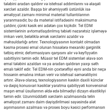
tələbini aradan qaldırır və istehsal addımlarını və əlaqəli
xərcləri azaldır. Başqa bir əhəmiyyətli üstünlük isə
əməliyyat zamanı minimal material tullantılarının
yaranmasıdır, bu da material istifadəsini maksimuma
çatdırır, çünki kəsik eni adətən çox kiçikdir. Tel EDM
sistemlərinin avtomatlaşdırılmış təbiəti nəzarətsiz işləməyə
imkan verir, beləliklə əmək xərclərini azaldır və
məhsuldarlığı artırır. Texnologiyasının kontakt olmadan
kəsmə prosesi emal olunan hissələrə mexaniki gərginlik
tətbiq etmir, deformasiyanı qarşısını alır və keyfiyyətin
sabitliyini təmin edir. Müasir tel EDM sistemləri əlavə son
emal tələbini azaldan və ya aradan qaldıran yaxşı səth
emalı təklif edir. Tel EDM-nin çoxtərəfliyi eyni anda bir neçə
hissənin emalına imkan verir və istehsal səmərəliliyini
artırır. Əlavə olaraq, texnologiyasının kəskin daxili künclər
və dəqiq konusvari kəsiklər yaratma qabiliyyəti konvensinal
maşın emal üsullarının əldə edə bilmədiyi dizayn elastikliyi
təmin edir. Uzunmüddətli xərclərin azalmasında telin
əməliyyat zamanı daim dəyişdirilməsi sayəsində alət
aşınmasının azalması və proses boyu kəsici performansın