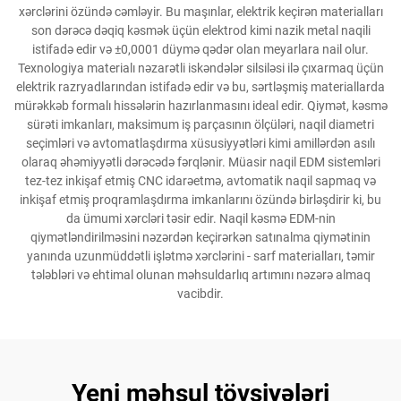
xərclərini özündə cəmləyir. Bu maşınlar, elektrik keçirən materialları
son dərəcə dəqiq kəsmək üçün elektrod kimi nazik metal naqili
istifadə edir və ±0,0001 düymə qədər olan meyarlara nail olur.
Texnologiya materialı nəzarətli iskəndələr silsiləsi ilə çıxarmaq üçün
elektrik razryadlarından istifadə edir və bu, sərtləşmiş materiallarda
mürəkkəb formalı hissələrin hazırlanmasını ideal edir. Qiymət, kəsmə
sürəti imkanları, maksimum iş parçasının ölçüləri, naqil diametri
seçimləri və avtomatlaşdırma xüsusiyyətləri kimi amillərdən asılı
olaraq əhəmiyyətli dərəcədə fərqlənir. Müasir naqil EDM sistemləri
tez-tez inkişaf etmiş CNC idarəetmə, avtomatik naqil sapmaq və
inkişaf etmiş proqramlaşdırma imkanlarını özündə birləşdirir ki, bu
da ümumi xərcləri təsir edir. Naqil kəsmə EDM-nin
qiymətləndirilməsini nəzərdən keçirərkən satınalma qiymətinin
yanında uzunmüddətli işlətmə xərclərini - sarf materialları, təmir
tələbləri və ehtimal olunan məhsuldarlıq artımını nəzərə almaq
vacibdir.
Yeni məhsul tövsiyələri