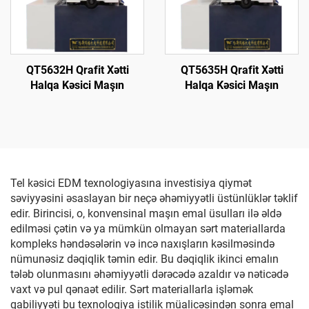
QT5632H Qrafit Xətti
QT5635H Qrafit Xətti
Halqa Kəsici Maşın
Halqa Kəsici Maşın
Tel kəsici EDM texnologiyasına investisiya qiymət
səviyyəsini əsaslayan bir neçə əhəmiyyətli üstünlüklər təklif
edir. Birincisi, o, konvensinal maşın emal üsulları ilə əldə
edilməsi çətin və ya mümkün olmayan sərt materiallarda
kompleks həndəsələrin və incə naxışların kəsilməsində
nümunəsiz dəqiqlik təmin edir. Bu dəqiqlik ikinci emalın
tələb olunmasını əhəmiyyətli dərəcədə azaldır və nəticədə
vaxt və pul qənaət edilir. Sərt materiallarla işləmək
qabiliyyəti bu texnologiya istilik müalicəsindən sonra emal