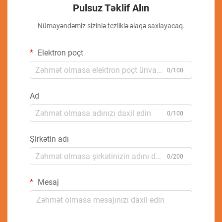
Pulsuz Təklif Alın
Nümayəndəmiz sizinlə tezliklə əlaqə saxlayacaq.
Elektron poçt
0/100
Ad
0/100
Şirkətin adı
0/200
Mesaj