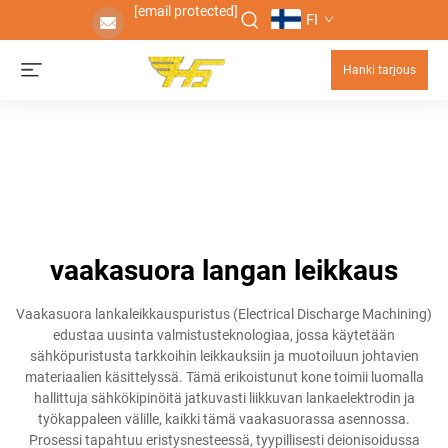
[email protected]
FI
Hanki tarjous
vaakasuora langan leikkaus
Vaakasuora lankaleikkauspuristus (Electrical Discharge Machining)
edustaa uusinta valmistusteknologiaa, jossa käytetään
sähköpuristusta tarkkoihin leikkauksiin ja muotoiluun johtavien
materiaalien käsittelyssä. Tämä erikoistunut kone toimii luomalla
hallittuja sähkökipinöitä jatkuvasti liikkuvan lankaelektrodin ja
työkappaleen välille, kaikki tämä vaakasuorassa asennossa.
Prosessi tapahtuu eristysnesteessä, tyypillisesti deionisoidussa