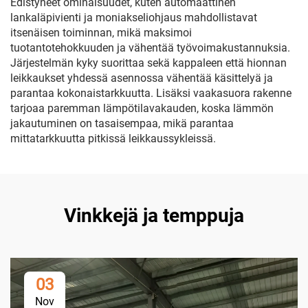
Edistyneet ominaisuudet, kuten automaattinen
lankaläpivienti ja moniakseliohjaus mahdollistavat
itsenäisen toiminnan, mikä maksimoi
tuotantotehokkuuden ja vähentää työvoimakustannuksia.
Järjestelmän kyky suorittaa sekä kappaleen että hionnan
leikkaukset yhdessä asennossa vähentää käsittelyä ja
parantaa kokonaistarkkuutta. Lisäksi vaakasuora rakenne
tarjoaa paremman lämpötilavakauden, koska lämmön
jakautuminen on tasaisempaa, mikä parantaa
mittatarkkuutta pitkissä leikkaussykleissä.
Vinkkejä ja temppuja
03
Nov