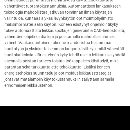
vähentävät tuotantokustannuksia. Automaattisen lankasukseen
teknologia mahdollistaa jatkuvan toiminnan ilman käyttäjän
väliintuloa, kun taas älykäs levynkäytön optimointiohjelmisto
maksimoi materiaalin käytön. Koneen edistynyt ohjelmointikyky
tukee automaattista leikkauspolkujen generointia CAD-tiedostoista,
vähentäen ohjelmointiaikaa ja poistamalla mahdolliset ihmisen
virheet. Vaakasuuntainen rakenne mahdollistaa helpomman
huoltotyön ja yksinkertaisemman langan käsittelyn, mikä vähentää
huoltokatkoksia. Järjestelmän kyky tehdä useita leikkauksia yhdellä
asennolla poistaa tarpeen toistaa työkappaleen käsittelyä, mikä
parantaa sekä tarkkuutta että tehokkuutta. Lisäksi koneen
energiatehokas suunnittelu ja optimoidut leikkausstrategiat
johtavat matalampiin käyttökustannuksiin säilyttäen samalla
erinomaisen leikkaustehon.