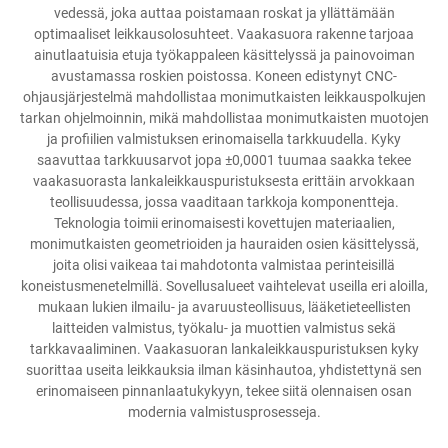
vedessä, joka auttaa poistamaan roskat ja yllättämään
optimaaliset leikkausolosuhteet. Vaakasuora rakenne tarjoaa
ainutlaatuisia etuja työkappaleen käsittelyssä ja painovoiman
avustamassa roskien poistossa. Koneen edistynyt CNC-
ohjausjärjestelmä mahdollistaa monimutkaisten leikkauspolkujen
tarkan ohjelmoinnin, mikä mahdollistaa monimutkaisten muotojen
ja profiilien valmistuksen erinomaisella tarkkuudella. Kyky
saavuttaa tarkkuusarvot jopa ±0,0001 tuumaa saakka tekee
vaakasuorasta lankaleikkauspuristuksesta erittäin arvokkaan
teollisuudessa, jossa vaaditaan tarkkoja komponentteja.
Teknologia toimii erinomaisesti kovettujen materiaalien,
monimutkaisten geometrioiden ja hauraiden osien käsittelyssä,
joita olisi vaikeaa tai mahdotonta valmistaa perinteisillä
koneistusmenetelmillä. Sovellusalueet vaihtelevat useilla eri aloilla,
mukaan lukien ilmailu- ja avaruusteollisuus, lääketieteellisten
laitteiden valmistus, työkalu- ja muottien valmistus sekä
tarkkavaaliminen. Vaakasuoran lankaleikkauspuristuksen kyky
suorittaa useita leikkauksia ilman käsinhautoa, yhdistettynä sen
erinomaiseen pinnanlaatukykyyn, tekee siitä olennaisen osan
modernia valmistusprosesseja.