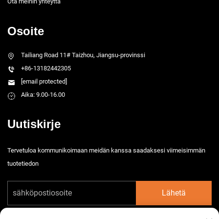
Ota meihin yhteyttä
Osoite
Tailiang Road 11# Taizhou, Jiangsu-provinssi
+86-13182442305
[email protected]
Aika: 9.00-16.00
Uutiskirje
Tervetuloa kommunikoimaan meidän kanssa saadaksesi viimeisimmän
tuotetiedon
Lähetä