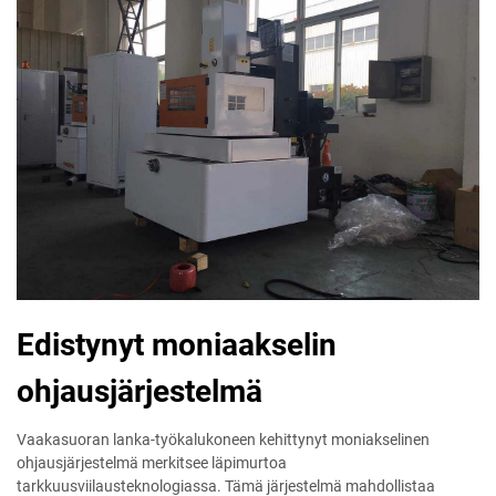
Edistynyt moniaakselin
ohjausjärjestelmä
Vaakasuoran lanka-työkalukoneen kehittynyt moniakselinen
ohjausjärjestelmä merkitsee läpimurtoa
tarkkuusviilausteknologiassa. Tämä järjestelmä mahdollistaa