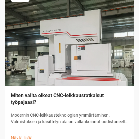
Miten valita oikeat CNC-leikkausratkaisut
työpajaasi?
Modernin CNC-leikkausteknologian ymmärtäminen.
Valmistuksen ja käsittelyn ala on vallankoinnut uudistuneella
CNC-leikkausratkaisulla, joka on muuttanut tapaa, jolla
työpajat lähestyvät tarkkuusleikkaustehtäviä. Nämä
Näytä lisää