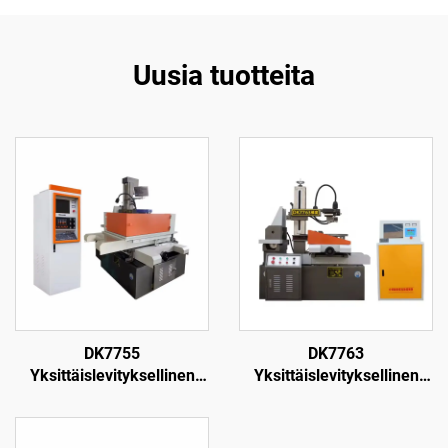
Uusia tuotteita
DK7755
DK7763
Yksittäislevityksellinen
Yksittäislevityksellinen
langanpuristuskone
langanpuristuskone