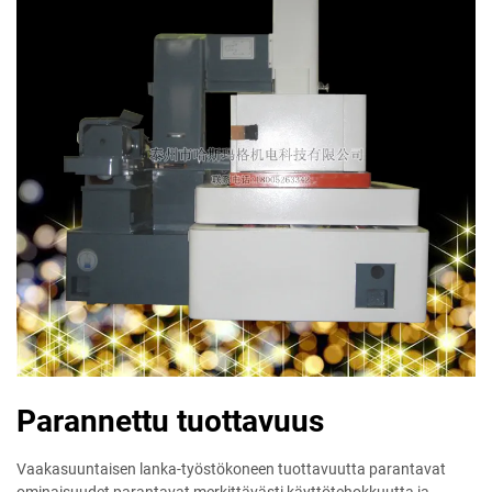
Parannettu tuottavuus
Vaakasuuntaisen lanka-työstökoneen tuottavuutta parantavat
ominaisuudet parantavat merkittävästi käyttötehokkuutta ja