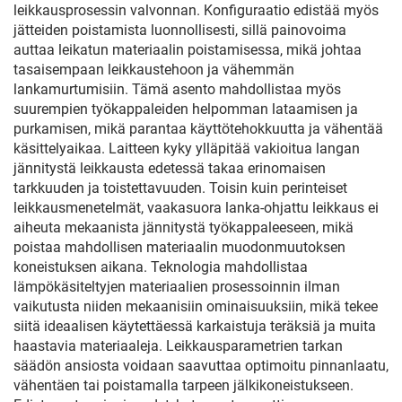
leikkausprosessin valvonnan. Konfiguraatio edistää myös
jätteiden poistamista luonnollisesti, sillä painovoima
auttaa leikatun materiaalin poistamisessa, mikä johtaa
tasaisempaan leikkaustehoon ja vähemmän
lankamurtumisiin. Tämä asento mahdollistaa myös
suurempien työkappaleiden helpomman lataamisen ja
purkamisen, mikä parantaa käyttötehokkuutta ja vähentää
käsittelyaikaa. Laitteen kyky ylläpitää vakioitua langan
jännitystä leikkausta edetessä takaa erinomaisen
tarkkuuden ja toistettavuuden. Toisin kuin perinteiset
leikkausmenetelmät, vaakasuora lanka-ohjattu leikkaus ei
aiheuta mekaanista jännitystä työkappaleeseen, mikä
poistaa mahdollisen materiaalin muodonmuutoksen
koneistuksen aikana. Teknologia mahdollistaa
lämpökäsiteltyjen materiaalien prosessoinnin ilman
vaikutusta niiden mekaanisiin ominaisuuksiin, mikä tekee
siitä ideaalisen käytettäessä karkaistuja teräksiä ja muita
haastavia materiaaleja. Leikkausparametrien tarkan
säädön ansiosta voidaan saavuttaa optimoitu pinnanlaatu,
vähentäen tai poistamalla tarpeen jälkikoneistukseen.