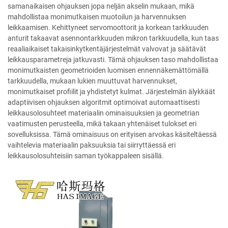
samanaikaisen ohjauksen jopa neljän akselin mukaan, mikä
mahdollistaa monimutkaisen muotoilun ja harvennuksen
leikkaamisen. Kehittyneet servomoottorit ja korkean tarkkuuden
anturit takaavat asennontarkkuuden mikron tarkkuudella, kun taas
reaaliaikaiset takaisinkytkentäjärjestelmät valvovat ja säätävät
leikkausparametreja jatkuvasti. Tämä ohjauksen taso mahdollistaa
monimutkaisten geometrioiden luomisen ennennäkemättömällä
tarkkuudella, mukaan lukien muuttuvat harvennukset,
monimutkaiset profiilit ja yhdistetyt kulmat. Järjestelmän älykkäät
adaptiivisen ohjauksen algoritmit optimoivat automaattisesti
leikkausolosuhteet materiaalin ominaisuuksien ja geometrian
vaatimusten perusteella, mikä takaan yhtenäiset tulokset eri
sovelluksissa. Tämä ominaisuus on erityisen arvokas käsiteltäessä
vaihtelevia materiaalin paksuuksia tai siirryttäessä eri
leikkausolosuhteisiin saman työkappaleen sisällä.