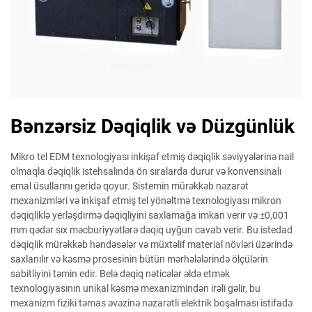
Bənzərsiz Dəqiqlik və Düzgünlük
Mikro tel EDM texnologiyası inkişaf etmiş dəqiqlik səviyyələrinə nail
olmaqla dəqiqlik istehsalında ön sıralarda durur və konvensinalı
emal üsullarını geridə qoyur. Sistemin mürəkkəb nəzarət
mexanizmləri və inkişaf etmiş tel yönəltmə texnologiyası mikron
dəqiqliklə yerləşdirmə dəqiqliyini saxlamağa imkan verir və ±0,001
mm qədər sıx məcburiyyətlərə dəqiq uyğun cavab verir. Bu istedad
dəqiqlik mürəkkəb həndəsələr və müxtəlif material növləri üzərində
saxlanılır və kəsmə prosesinin bütün mərhələlərində ölçülərin
sabitliyini təmin edir. Belə dəqiq nəticələr əldə etmək
texnologiyasının unikal kəsmə mexanizmindən irəli gəlir, bu
mexanizm fiziki təmas əvəzinə nəzarətli elektrik boşalması istifadə