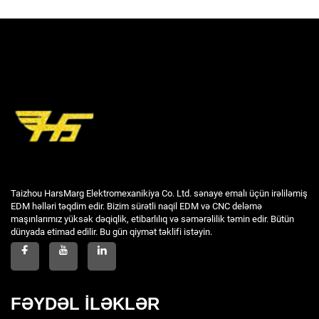
Taizhou HarsMarg Elektromexanikiya Co. Ltd. sənaye emalı üçün irəliləmiş
EDM həlləri təqdim edir. Bizim sürətli naqil EDM və CNC deləmə
maşınlarımız yüksək dəqiqlik, etibarlılıq və səmərəlilik təmin edir. Bütün
dünyada etimad edilir. Bu gün qiymət təklifi istəyin.
FƏYDƏL İLƏKLƏR