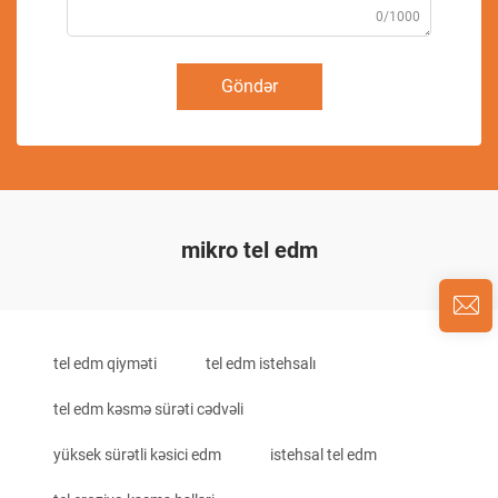
0/1000
Göndər
mikro tel edm
tel edm qiyməti
tel edm istehsalı
tel edm kəsmə sürəti cədvəli
yüksek sürətli kəsici edm
istehsal tel edm