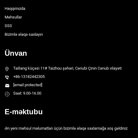
Haqqımızda
Məhsullar
SSS
Bizimlə əlaqə saxlayın
Ünvan
Tailiang küçəsi 11# Taizhou şəhəri, Cənubi Çinin Cənub vilayəti
+86-13182442305
[email protected]
Saat: 9.00-16.00
E-məktubu
Ən yeni məhsul məlumatları üçün bizimlə əlaqə saxlamağa xoş gəldiniz