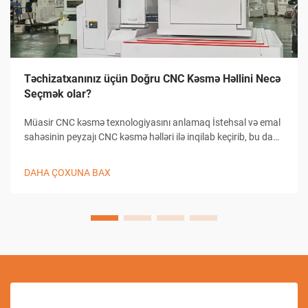
Təchizatxanınız üçün Doğru CNC Kəsmə Həllini Necə
Seçmək olar?
Müasir CNC kəsmə texnologiyasını anlamaq İstehsal və emal
sahəsinin peyzajı CNC kəsmə həlləri ilə inqilab keçirib, bu da
təchizatxanaların dəqiqlikli kəsmə tapşırıqlarına yanaşma
üsullarını dəyişib. Bu mürəkkəb sistemlər kompüterlə
DAHA ÇOXUNA BAX
birləşmiş...