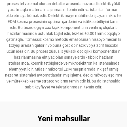
proses tel və emal olunan detallar arasında nəzarətli elektrik yükü
yaratmaqla materialın aşınmasını təmin edir və istənilən formanı
əldə etməyə kömək edir. Dielektrik maye mühitində işləyən mikro tel
EDM kəsmə prosesinin optimal şərtlərini və istilik sabitliyini təmin
edir. Bu texnologiya çox kiçik komponentlərin verilmiş ölçülərlə
hazırlanmasında üstünlük təşkil edir, tez-tez ±0.001mm dəqiqliyə
çatmaqla. Təmassız kəsmə metodu emal olunan hissəyə mexaniki
təzyiqi aradan qaldırır və buna görə də nazik və ya zərif hissələr
üçün idealdir. Bu proses xüsusilə yüksək dəqiqlikli komponentlərin
hazırlanmasına ehtiyac olan sənayelərdə - tibbi cihazların
istehsalında, kosmik tətbiqlərdə və mikroelektronika istehsalında
əhəmiyyətlidir. Müasir mikro tel EDM maşınlarında inkişaf etmiş
nəzarət sistemləri avtomatlaşdırılmış işləmə, dəqiq mövqeyləşdirmə
və mürəkkəb kəsmə strategiyalarını təmin edir ki, bu da istehsalda
sabit keyfiyyət və təkrarlanmasını təmin edir.
Yeni məhsullar