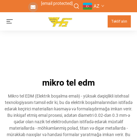
[email protected]
AZ
Təklif alın
mikro tel edm
Mikro tel EDM (Elektrik boşalma emalı) - yüksək dəqiqlikli istehsal
texnologiyasını təmsil edir ki, bu da elektrik boşalmalarından istifadə
edərək keçirici materialları kəsməyə və formalaşdırmağa imkan verir.
Bu inkişaf etmiş emal prosesi, adətən diametri 0.02-dən 0.3 mm-ə
qədər olan nazik tel elektrodundan istifadə edərək müxtəlif
materiallarda - möhkəmlənmiş polad, titan və digər metallarda -
mürəkkəb naxışlar və həndəsi formalar yaratmağa imkan verir. Bu