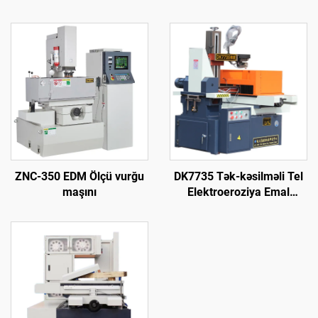
ZNC-350 EDM Ölçü vurğu
DK7735 Tək-kəsilməli Tel
maşını
Elektroeroziya Emal
Maşını