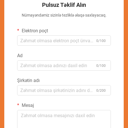
Pulsuz Təklif Alın
Nümayəndəmiz sizinlə tezliklə əlaqə saxlayacaq.
Elektron poçt
0/100
Ad
0/100
Şirkətin adı
0/200
Mesaj