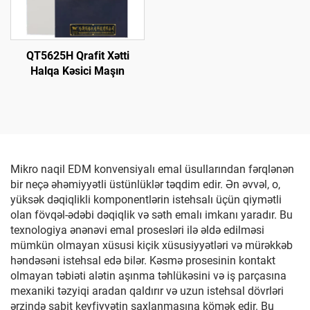
QT5625H Qrafit Xətti
Halqa Kəsici Maşın
Mikro naqil EDM konvensiyalı emal üsullarından fərqlənən
bir neçə əhəmiyyətli üstünlüklər təqdim edir. Ən əvvəl, o,
yüksək dəqiqlikli komponentlərin istehsalı üçün qiymətli
olan fövqəl-ədəbi dəqiqlik və səth emalı imkanı yaradır. Bu
texnologiya ənənəvi emal prosesləri ilə əldə edilməsi
mümkün olmayan xüsusi kiçik xüsusiyyətləri və mürəkkəb
həndəsəni istehsal edə bilər. Kəsmə prosesinin kontakt
olmayan təbiəti alətin aşınma təhlükəsini və iş parçasına
mexaniki təzyiqi aradan qaldırır və uzun istehsal dövrləri
ərzində sabit keyfiyyətin saxlanmasına kömək edir. Bu