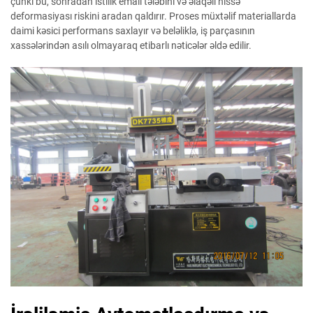
çünki bu, sonradan istilik emalı tələbini və əlaqəli hissə
deformasiyası riskini aradan qaldırır. Proses müxtəlif materiallarda
daimi kəsici performans saxlayır və beləliklə, iş parçasının
xassələrindən asılı olmayaraq etibarlı nəticələr əldə edilir.