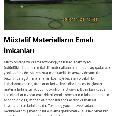
Müxtəlif Materialların Emalı
İmkanları
Mikro tel eroziya kəsmə texnologiyasının ən əhəmiyyətli
üstünlüklərindən biri müxtəlif materialların emalında olaq qədər çox
yönlü olmasıdır. Sistem istər möhkəmlik, istərsə də davamlılıq
baxımından çətin materialları kəsməyi bacarır və beləliklə,
kalçələnmiş polad, titan ərintiləri və karbidlər kimi çətin işlənilən
materiallarla işləmək üçün dəyərli bir alət sayılır. Bu imkan xüsusi
kəsici alətlərin və ya çoxaddımlı emal proseslərinin tələb olunmasını
aradan qaldırır, istehsalat prosesini sadələşdirir və məhsul
istehsalat xərclərini azaldır. Texnologiyasının əvvəlcədən
möhkəmlənmiş materiallarla işləmə qabiliyyəti xüsusilə qiymətlidir,