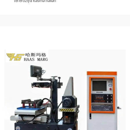
tel eroziya kəsmə həlləri