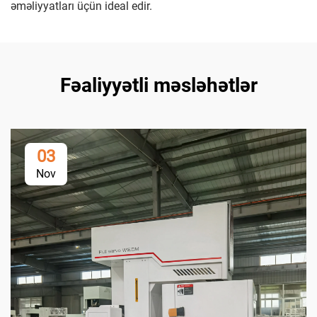
əməliyyatları üçün ideal edir.
Fəaliyyətli məsləhətlər
03
Nov