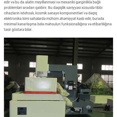
edir və bu da alətin meyillənməsi və mexaniki gərginliklə bağlı
problemləri aradan qaldırır. Bu dəqiqlik səviyyəsi xüsusilə tibbi
cihazların istehsalı, kosmik sənaye komponentləri və dəqiq
elektronika kimi sahələrdə mühüm əhəmiyyət kəsb edir, burada
minimal kənarlaşma belə məhsulun funksionallığına və etibarlılığına
təsir göstərə bilər.