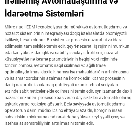
İrəliləmiş Avtomatlaşdırma və
İdarəetmə Sistemləri
Mikro naqil EDM texnologiyasında mürəkkəb avtomatlaşdırma və
nəzarət sistemlərinin inteqrasiyası dəqiq istehsalatda əhəmiyyətli
irəliləyiş hesab olunur. Bu sistemlər prosesin nəzarətini və idarə
edilməsini tam şəkildə təmin edir, qeyri-nəzarətli iş rejimini mümkün
edərkən yüksək dəqiqlik və sabitliyi saxlayır. İrəliləmiş nəzarət
xüsusiyyətlərinə kəsmə parametrlərinin həqiqi vaxt rejimində
tənzimlənməsi, avtomatik naqil sıxılması və ağıllı trase
optimallaşdırılması daxildir, hamısı isə məhsuldarlığın artırılmasına
və istismar xərclərinin azalmasına kömək edir. Kəsmə prosesinin
dəqiq nəzarətini saxlamaq qabiliyyəti uzun istehsal seriyaları
ərzində sabit nəticələr əldə edilməsini təmin edir, eyni zamanda daxili
nəzarət imkanları prosesdə baş verən dəyişiklikləri avtomatik olaraq
aşkarlayaraq reaksiya göstərir. Belə səviyyədə avtomatlaşdırma
operatorun daimi müdaxiləsinə ehtiyacı azaldır, həmçinin insan
səhvi riskini minimuma endirərək daha yüksək keyfiyyətli çıxış və
istehsalat səmərəliliyinin artırılmasını təmin edir.