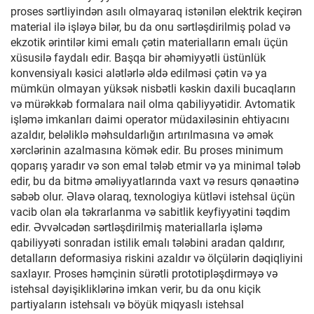
proses sərtliyindən asılı olmayaraq istənilən elektrik keçirən
material ilə işləyə bilər, bu da onu sərtləşdirilmiş polad və
ekzotik ərintilər kimi emalı çətin materialların emalı üçün
xüsusilə faydalı edir. Başqa bir əhəmiyyətli üstünlük
konvensiyalı kəsici alətlərlə əldə edilməsi çətin və ya
mümkün olmayan yüksək nisbətli kəskin daxili bucaqların
və mürəkkəb formalara nail olma qabiliyyətidir. Avtomatik
işləmə imkanları daimi operator müdaxiləsinin ehtiyacını
azaldır, beləliklə məhsuldarlığın artırılmasına və əmək
xərclərinin azalmasına kömək edir. Bu proses minimum
qoparış yaradır və son emal tələb etmir və ya minimal tələb
edir, bu da bitmə əməliyyatlarında vaxt və resurs qənaətinə
səbəb olur. Əlavə olaraq, texnologiya kütləvi istehsal üçün
vacib olan əla təkrarlanma və sabitlik keyfiyyətini təqdim
edir. Əvvəlcədən sərtləşdirilmiş materiallarla işləmə
qabiliyyəti sonradan istilik emalı tələbini aradan qaldırır,
detalların deformasiya riskini azaldır və ölçülərin dəqiqliyini
saxlayır. Proses həmçinin sürətli prototipləşdirməyə və
istehsal dəyişikliklərinə imkan verir, bu da onu kiçik
partiyaların istehsalı və böyük miqyaslı istehsal