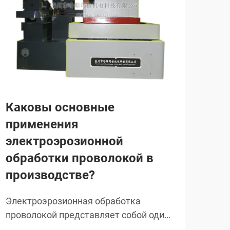
Каковы основные
Ка
применения
оп
электроэрозионной
эл
обработки проволокой в
пр
производстве?
Лаз
обр
Электроэрозионная обработка
из 
проволокой представляет собой один
СМО
про
из наиболее точных и универсальных