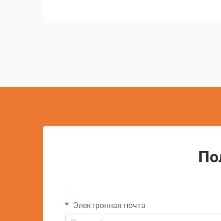
резки с ЧПУ, изменив подход
мастерских к задачам точной резки.
Эти сложные системы объединяют
компьютерное управление с...
По
Электронная почта