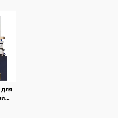
 для
ой
чей