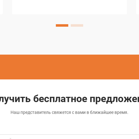
металлов в различных отраслях
промышленности. Этот передовой
метод использует контролируемые
электрические разряды для удаления
материала с проводящих...
лучить бесплатное предложе
Наш представитель свяжется с вами в ближайшее время.