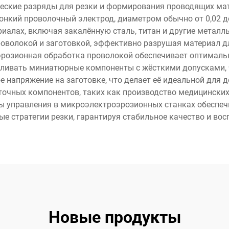
ческие разряды для резки и формирования проводящих ма
онкий проволочный электрод, диаметром обычно от 0,02 д
алах, включая закалённую сталь, титан и другие металлы
оволокой и заготовкой, эффективно разрушая материал д
розионная обработка проволокой обеспечивает оптимальн
вливать миниатюрные компоненты с жёсткими допусками, ч
 напряжение на заготовке, что делает её идеальной для д
оточных компонентов, таких как производство медицински
ы управления в микроэлектроэрозионных станках обеспеч
е стратегии резки, гарантируя стабильное качество и во
Новые продукты