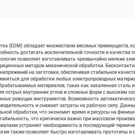
электродом
опроходного реза
DK7735
ка (EDM) обладает множеством весомых преимуществ, ко
собность достигать исключительной точности и качества 
нология позволяет изготавливать чрезвычайно мелкие эл
иционных методов механической обработки. Бесконтактны
напряжений на заготовке, обеспечивая стабильное качест
еняться для обработки любых электропроводных материало
брабатываемых материалов, таких как закаленная сталь 
я острых внутренних углов и сложных форм с высоким соо
нных режущих инструментов. Возможность автоматическо
водительность и снижает затраты на рабочую силу. Данн
льной обработки, что экономит время и ресурсы на финишн
табильность, что критически важно при массовом произв
иалами устраняет необходимость в последующей термиче
огия также позволяет быстро изготавливать прототипы и 