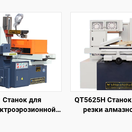
Станок для
QT5625H Станок
ктроэрозионной
резки алмазн
обработки
проволоки с
проволочным
кольцевой пода