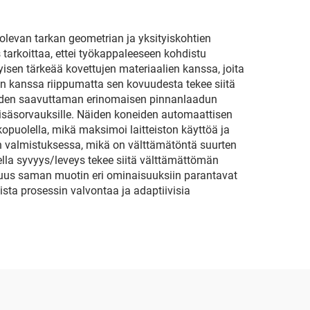
olevan tarkan geometrian ja yksityiskohtien
tarkoittaa, ettei työkappaleeseen kohdistu
en tärkeää kovettujen materiaalien kanssa, joita
n kanssa riippumatta sen kovuudesta tekee siitä
neiden saavuttaman erinomaisen pinnanlaadun
en lisäsorvauksille. Näiden koneiden automaattisen
puolella, mikä maksimoi laitteiston käyttöä ja
n valmistuksessa, mikä on välttämätöntä suurten
ella syvyys/leveys tekee siitä välttämättömän
uus saman muotin eri ominaisuuksiin parantavat
sta prosessin valvontaa ja adaptiivisia