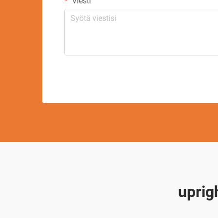
Viesti
uprig