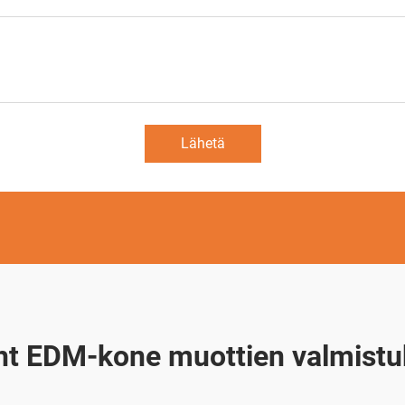
Lähetä
ht EDM-kone muottien valmist