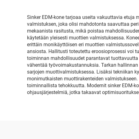
Sinker EDM-kone tarjoaa useita vakuuttavia etuja m
valmistuksen, joka olisi mahdotonta saavuttaa peri
mekaanista rasitusta, mikä poistaa mahdollisuuden
käytetään yleisesti muottien valmistuksessa. Kone
erittäin monikäyttöisen eri muottien valmistusso
ansiosta. Hallitusti toteutettu eroosioprosessi voi 
toiminnan mahdollisuudet parantavat tuottavuutta 
vähentää työvoimakustannuksia. Tarkan hallinnan a
sarjojen muottivalmistuksessa. Lisäksi tekniikan k
monimutkaisten muottirakenteiden valmistukseen. 
toiminnallista tehokkuutta. Modernit sinker EDM-ko
ohjausjärjestelmiä, jotka takaavat optimisuoritukse