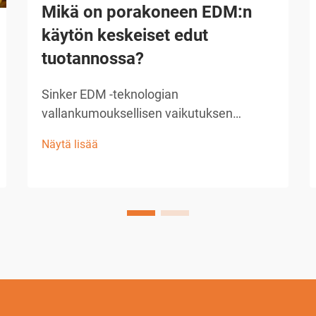
Mikä on porakoneen EDM:n
käytön keskeiset edut
tuotannossa?
Sinker EDM -teknologian
vallankumouksellisen vaikutuksen
ymmärtäminen Nykyaikainen valmistus
Näytä lisää
vaatii tarkkuutta, tehokkuutta ja
innovatiivisia ratkaisuja monimutkaisiin
koneenpito-ongelmiin. Sinker EDM, joka
tunnetaan myös ram-EDM:nä tai
perinteisenä EDM:nä, on noussut esiin
merkittävänä tekijänä...