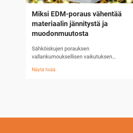
Miksi EDM-poraus vähentää
materiaalin jännitystä ja
muodonmuutosta
Sähköiskujen porauksen
vallankumouksellisen vaikutuksen
ymmärtäminen edustaa yhtä
Näytä lisää
merkittävimmistä edistysaskelista
nykyaikaisessa valmistustekniikassa.
Tämä kehittynyt koneenpuristusprosessi
on muuttanut tapaa, jolla teollisuudet
suhtautuvat esimerkiksi ennen ...