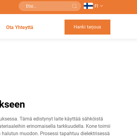
FI
Hanki tarjous
Ota Yhteyttä
ukseen
uksessa. Tämä edistynyt laite käyttää sähköistä
riaaleihin erinomaisella tarkkuudella. Kone toimii
aen halutun muodon. Prosessi tapahtuu dielektrisessä