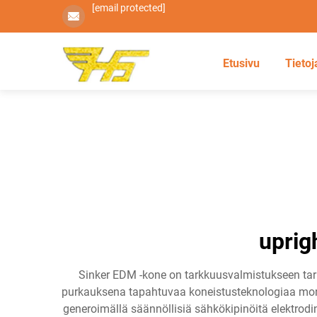
[email protected]
Etusivu
Tietoj
uprig
Sinker EDM -kone on tarkkuusvalmistukseen tark
purkauksena tapahtuvaa koneistusteknologiaa monim
generoimällä säännöllisiä sähkökipinöitä elektrodin