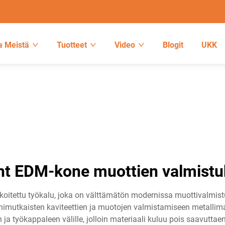
a Meistä
Tuotteet
Video
Blogit
UKK
ht EDM-kone muottien valmist
oitettu työkalu, joka on välttämätön modernissa muottivalmist
utkaisten kaviteettien ja muotojen valmistamiseen metallimate
 ja työkappaleen välille, jolloin materiaali kuluu pois saavutt