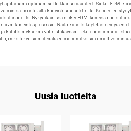
 ylläpitämään optimaaliset leikkausolosuhteet. Sinker EDM -kone
ida valmistaa perinteisillä koneistusmenetelmillä. Koneen edistyn
uotantosarjoilla. Nykyaikaisissa sinker EDM -koneissa on automaat
moivat koneistusprosessin. Näitä koneita käytetään erityisesti te
a ja kuluttajatekniikan valmistuksessa. Teknologia mahdollistaa 
la, mikä tekee siitä ideaalisen monimutkaisiin muottivalmistus
Uusia tuotteita