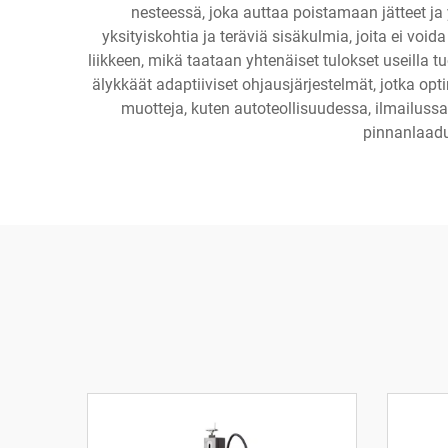
nesteessä, joka auttaa poistamaan jätteet ja
yksityiskohtia ja teräviä sisäkulmia, joita ei vo
liikkeen, mikä taataan yhtenäiset tulokset useilla t
älykkäät adaptiiviset ohjausjärjestelmät, jotka opti
muotteja, kuten autoteollisuudessa, ilmailuss
pinnanlaadul