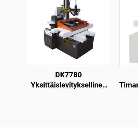
DK7780
Yksittäislevityksellinen
Timan
langanpuristuskone