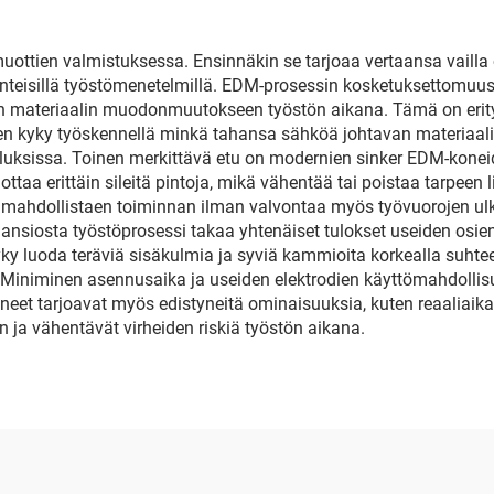
uottien valmistuksessa. Ensinnäkin se tarjoaa vertaansa vailla 
nteisillä työstömenetelmillä. EDM-prosessin kosketuksettomuus 
 materiaalin muodonmuutokseen työstön aikana. Tämä on erityis
en kyky työskennellä minkä tahansa sähköä johtavan materiaali
velluksissa. Toinen merkittävä etu on modernien sinker EDM-ko
tuottaa erittäin sileitä pintoja, mikä vähentää tai poistaa tarpe
mahdollistaen toiminnan ilman valvontaa myös työvuorojen ulko
nsiosta työstöprosessi takaa yhtenäiset tulokset useiden osie
yky luoda teräviä sisäkulmia ja syviä kammioita korkealla suhte
Miniminen asennusaika ja useiden elektrodien käyttömahdollis
neet tarjoavat myös edistyneitä ominaisuuksia, kuten reaaliaikai
n ja vähentävät virheiden riskiä työstön aikana.