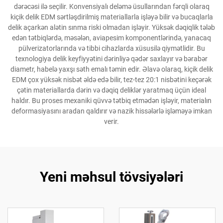
dərəcəsi ilə seçilir. Konvensiyalı deləmə üsullarından fərqli olaraq
kiçik delik EDM sərtləşdirilmiş materiallarla işləyə bilir və bucaqlarla
delik açarkən alətin sınma riski olmadan işləyir. Yüksək dəqiqlik tələb
edən tətbiqlərdə, məsələn, aviapesim komponentlərində, yanacaq
pülverizatorlarında və tibbi cihazlarda xüsusilə qiymətlidir. Bu
texnologiya delik keyfiyyətini dərinliyə qədər saxlayır və bərabər
diametr, habelə yaxşı səth emalı təmin edir. Əlavə olaraq, kiçik delik
EDM çox yüksək nisbət əldə edə bilir, tez-tez 20:1 nisbətini keçərək
çətin materiallarda dərin və dəqiq deliklər yaratmaq üçün ideal
haldır. Bu proses mexaniki qüvvə tətbiq etmədən işləyir, materialın
deformasiyasını aradan qaldırır və nazik hissələrlə işləməyə imkan
verir.
Yeni məhsul tövsiyələri