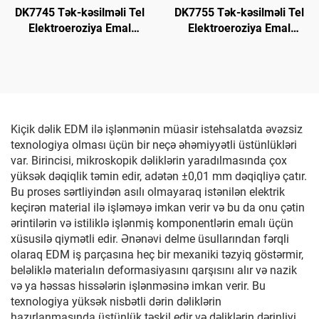
DK7745 Tək-kəsilməli Tel
DK7755 Tək-kəsilməli Tel
Elektroeroziya Emal
Elektroeroziya Emal
Maşını
Maşını
Kiçik dəlik EDM ilə işlənmənin müasir istehsalatda əvəzsiz
texnologiya olması üçün bir neçə əhəmiyyətli üstünlükləri
var. Birincisi, mikroskopik dəliklərin yaradılmasında çox
yüksək dəqiqlik təmin edir, adətən ±0,01 mm dəqiqliyə çatır.
Bu proses sərtliyindən asılı olmayaraq istənilən elektrik
keçirən material ilə işləməyə imkan verir və bu da onu çətin
ərintilərin və istiliklə işlənmiş komponentlərin emalı üçün
xüsusilə qiymətli edir. Ənənəvi delme üsullarından fərqli
olaraq EDM iş parçasına heç bir mexaniki təzyiq göstərmir,
beləliklə materialın deformasiyasını qarşısını alır və nazik
və ya həssas hissələrin işlənməsinə imkan verir. Bu
texnologiya yüksək nisbətli dərin dəliklərin
hazırlanmasında üstünlük təşkil edir və dəliklərin dərinliyi