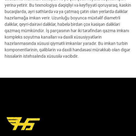
yerinə yetirir. Bu texnologiya dəqiqliyi və keyfiyyəti qoruyaraq, kəskin
bucaqlarda, əyri səthlərdə və ya çatmaq çətin olan yerlərdə dəliklər
hazırlamağa imkan verir. Uzunluğu boyunca müxtəlif diametrli
dəliklər, qeyri-dairəvi dəliklər, habelə birdən çox kəsişən dəlikləri
qazmaq mümkündür. İş parçasının hər iki tərəfindən qazma imkanı
kompleks soyutma kanalları və daxili xüsusiyyətlərin
hazırlanmasında xüsusi qiymətli imkanlar yaradır. Bu imkan turbin
komponentlərinin, qəliblərin və daxili həndəsəsi mürəkkəb olan digər
hissələrin istehsalında xüsusilə vacibdir.