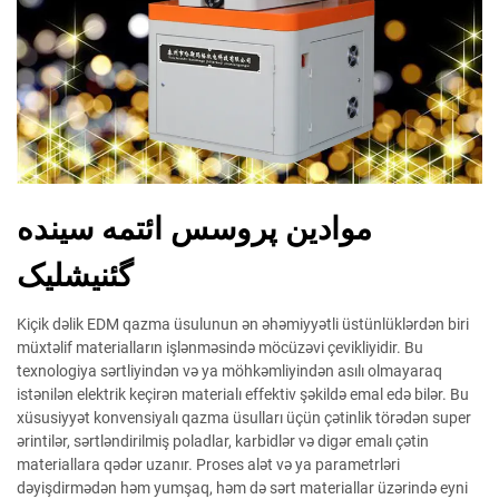
موادين پروسس ائتمه سينده
گئنيشليک
Kiçik dəlik EDM qazma üsulunun ən əhəmiyyətli üstünlüklərdən biri
müxtəlif materialların işlənməsində möcüzəvi çevikliyidir. Bu
texnologiya sərtliyindən və ya möhkəmliyindən asılı olmayaraq
istənilən elektrik keçirən materialı effektiv şəkildə emal edə bilər. Bu
xüsusiyyət konvensiyalı qazma üsulları üçün çətinlik törədən super
ərintilər, sərtləndirilmiş poladlar, karbidlər və digər emalı çətin
materiallara qədər uzanır. Proses alət və ya parametrləri
dəyişdirmədən həm yumşaq, həm də sərt materiallar üzərində eyni