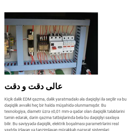
عالی دقت و دقت
Kiçik dəlik EDM qazma, dəlik yaratmadakı əla dəqiqliyi ilə seçilir və bu
dəqiqlik əvvəlki heç bir halda müşahidə olunmamışdır. Bu
texnologiya, diametr üzrə ±0,01 mm-ə qədər olan dəqiqlik tələblərini
təmin edərək, dərin qazma tətbiqlərində belə bu dəqiqliyi saxlaya
bilir. Bu səviyyədə dəqiqlik, elektrik boşalması parametrlərini real
vaxtda izləyən və tənzimləyən mürəkkəb nəzarət sistemləri