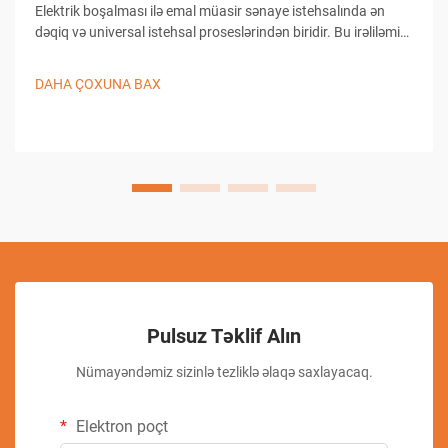
Elektrik boşalması ilə emal müasir sənaye istehsalında ən
dəqiq və universal istehsal proseslərindən biridir. Bu irəliləmiş
emal üsulu materialın keçirici iş detallarından çıxarılması üçün
nəzarət olunan elektrik boşalmalarından istifadə edir...
DAHA ÇOXUNA BAX
Pulsuz Təklif Alın
Nümayəndəmiz sizinlə tezliklə əlaqə saxlayacaq.
Elektron poçt