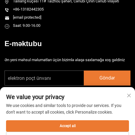
Tailiang küçəsi 11# Taizhou şəhəri, Cənubi Çinin Cənub vilayəti
+86-13182442305
[email protected]
Saat: 9.00-16.00
E-məktubu
Ən yeni məhsul məlumatları üçün bizimlə əlaqə saxlamağa xoş gəldiniz
Göndər
We value your privacy
We use cookies and similar tools to provide our services. If you
don't want to accept all cookies, click Personalize cookies.
Copyright © 2026 Çin Taizhou HarsMarg Elektromexaniki Şirkəti Ltd. Bütün
hüquqlar qorunur. -
Gizlilik Siyasəti
Accept all