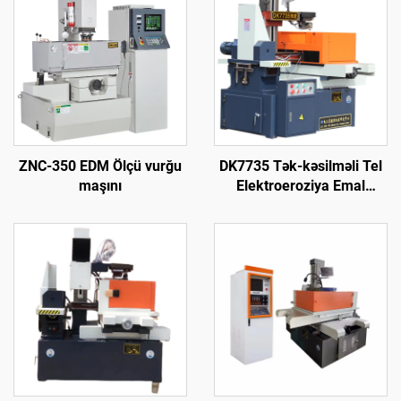
ZNC-350 EDM Ölçü vurğu
DK7735 Tək-kəsilməli Tel
maşını
Elektroeroziya Emal
Maşını