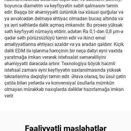
boyunca diametrin və keyfiyyətin sabit qalmasını təmin
edir. Başqa bir əhəmiyyətli üstünlük isə xüsusi qurğular və
ya əvvəlcədən delməyə ehtiyac olmadan bucaq altında və
ya əyri səthlərdə dəlik açmaq imkanıdır. Bu proses yüksək
səth keyfiyyəti nümayiş etdirir, adətən Ra 0,1-dən 0,8 μm-ə
qədər səth pürüzsüzlüyü təmin edir və ikinci emal
əməliyyatlarına ehtiyacı azaldır və ya aradan qaldırır. Kiçik
dəlik EDM ilə işlənmə həmçinin bir neçə dəliyi eyni vaxtda
yaratmağa imkan verərək istehsalat səmərəliliyini
əhəmiyyətli dərəcədə artırır. Texnologiya böyük həcmli
istehsal zamanı eyni keyfiyyətin saxlanılmasında yüksək
təkrarlanma dəqiqliyi təmin edir. Əlavə olaraq, bu üsul çətin
çatıla bilən yerlərdə və konvensiyal üsullarla mümkün
olmayan mürəkkəb naxışlarda dəliklər hazırlamağa imkan
verir.
Fəaliyyətli məsləhətlər