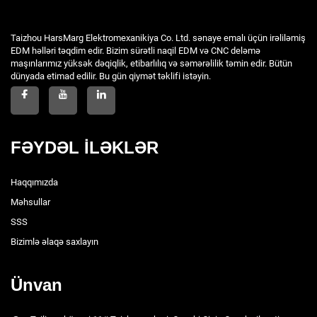
Taizhou HarsMarg Elektromexanikiya Co. Ltd. sənaye emalı üçün irəliləmiş
EDM həlləri təqdim edir. Bizim sürətli naqil EDM və CNC deləmə
maşınlarımız yüksək dəqiqlik, etibarlılıq və səmərəlilik təmin edir. Bütün
dünyada etimad edilir. Bu gün qiymət təklifi istəyin.
FƏYDƏL İLƏKLƏR
Haqqımızda
Məhsullar
SSS
Bizimlə əlaqə saxlayın
Ünvan