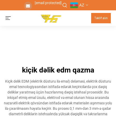
[email protected]
AZ
Təklif alın
kiçik dəlik edm qazma
Kiçik delik EDM (elektrik düsturu ilə emal) deləməsi, elektrik düsturu
emal texnologiyasından istifadə edərək keçiricilərdə çox dəqiq
deliklər yaratmaq üçün hazırlanmış dəqiq istehsal prosesidir. Bu
inkişaf etmiş emal üsulu, elektrod və emal olunan hissə arasında
nəzarətli elektrik qövsündən istifadə edərək materialın aşınması yolu
ilə çıxarılmasını həyata keçirir. Bu proses 0,1 mm-dən 3 mm-ə qədər
diametrli deliklərin istehsalında yüksək dəqiqlik və təkrarlanma