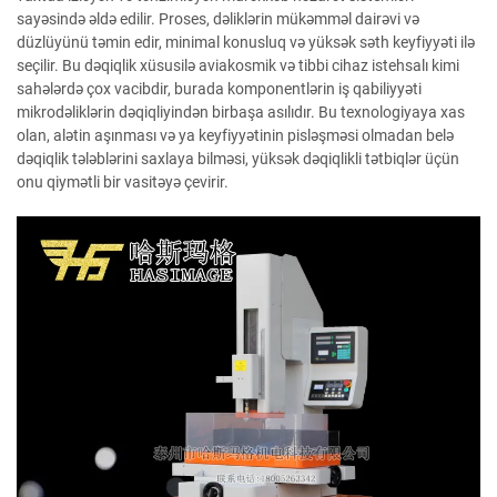
sayəsində əldə edilir. Proses, dəliklərin mükəmməl dairəvi və
düzlüyünü təmin edir, minimal konusluq və yüksək səth keyfiyyəti ilə
seçilir. Bu dəqiqlik xüsusilə aviakosmik və tibbi cihaz istehsalı kimi
sahələrdə çox vacibdir, burada komponentlərin iş qabiliyyəti
mikrodəliklərin dəqiqliyindən birbaşa asılıdır. Bu texnologiyaya xas
olan, alətin aşınması və ya keyfiyyətinin pisləşməsi olmadan belə
dəqiqlik tələblərini saxlaya bilməsi, yüksək dəqiqlikli tətbiqlər üçün
onu qiymətli bir vasitəyə çevirir.