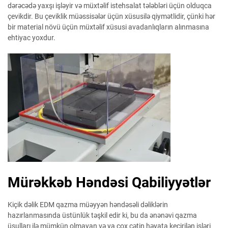
dərəcədə yaxşı işləyir və müxtəlif istehsalat tələbləri üçün olduqca
çevikdir. Bu çeviklik müəssisələr üçün xüsusilə qiymətlidir, çünki hər
bir material növü üçün müxtəlif xüsusi avadanlıqların alınmasına
ehtiyac yoxdur.
Mürəkkəb Həndəsi Qabiliyyətlər
Kiçik dəlik EDM qazma müəyyən həndəsəli dəliklərin
hazırlanmasında üstünlük təşkil edir ki, bu da ənənəvi qazma
üsulları ilə mümkün olmayan və ya çox çətin həyata keçirilən işləri