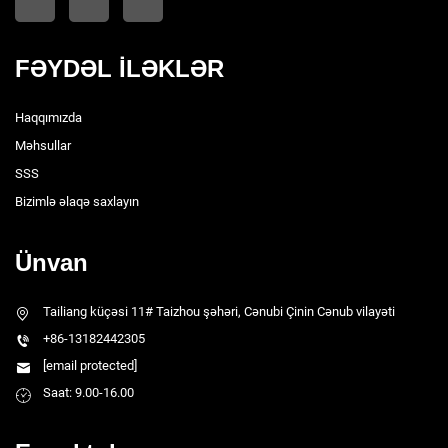
FƏYDƏL İLƏKLƏR
Haqqımızda
Məhsullar
SSS
Bizimlə əlaqə saxlayın
Ünvan
Tailiang küçəsi 11# Taizhou şəhəri, Cənubi Çinin Cənub vilayəti
+86-13182442305
[email protected]
Saat: 9.00-16.00