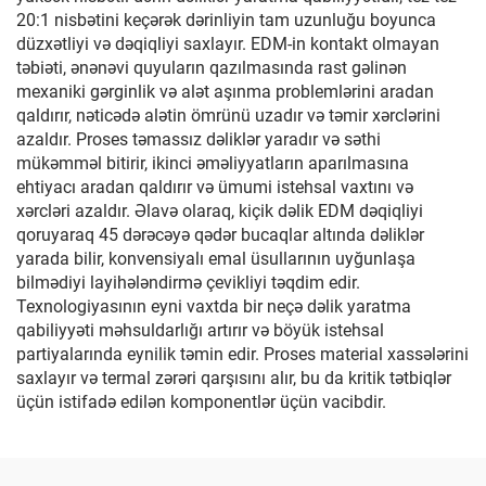
20:1 nisbətini keçərək dərinliyin tam uzunluğu boyunca
düzxətliyi və dəqiqliyi saxlayır. EDM-in kontakt olmayan
təbiəti, ənənəvi quyuların qazılmasında rast gəlinən
mexaniki gərginlik və alət aşınma problemlərini aradan
qaldırır, nəticədə alətin ömrünü uzadır və təmir xərclərini
azaldır. Proses təmassız dəliklər yaradır və səthi
mükəmməl bitirir, ikinci əməliyyatların aparılmasına
ehtiyacı aradan qaldırır və ümumi istehsal vaxtını və
xərcləri azaldır. Əlavə olaraq, kiçik dəlik EDM dəqiqliyi
qoruyaraq 45 dərəcəyə qədər bucaqlar altında dəliklər
yarada bilir, konvensiyalı emal üsullarının uyğunlaşa
bilmədiyi layihələndirmə çevikliyi təqdim edir.
Texnologiyasının eyni vaxtda bir neçə dəlik yaratma
qabiliyyəti məhsuldarlığı artırır və böyük istehsal
partiyalarında eynilik təmin edir. Proses material xassələrini
saxlayır və termal zərəri qarşısını alır, bu da kritik tətbiqlər
üçün istifadə edilən komponentlər üçün vacibdir.