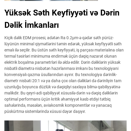
Yüksək Səth Keyfiyyəti və Dərin
Dəlik İmkanları
Kiçik dəlik EDM prosesi, adətən Ra 0.2μm-ə qədər səth pürüz-
lüyünün minimal qiymətlərini təmin edərək, yüksək keyfiyyətli səth
emalı ilə seçilir. Bu üstün səth keyfiyyəti, iş parçası materialına olan
termal təsirləri minimuma endirmək üçün dəqiq nəzarət olunan
elektrik boşalma parametrləri ilə əldə edilir. Dərin dəliklərin yüksək
nisbətli diametrə nisbətən hazırlanması imkanı bu texnologiyani
konvensiyalı qazma üsullarından ayırır. Bu texnologiya dərinlik-
diametr nisbəti 20:1 və ya daha çox olan dəlikləri də dərinliyin tam
uzunluğu boyunca düzlük və dəqiqliyi saxlaya bilmə qabiliyyətinə
malikdir. Bu qeyri-adi qabiliyyət xüsusilə dərin və dəqiq dəliklərin
optimal performans üçün kritik əhəmiyyət kəsb etdiyi tətbiq
sahələrində, məsələn, aviakosmik komponentlər və yanacaq
püskürtmə sistemlərində xüsusi dəyər daşıyır.