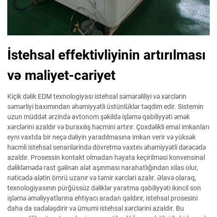
İstehsal effektivliyinin artırılması
və maliyet-cariyet
Kiçik dəlik EDM texnologiyası istehsal səmərəliliyi və xərclərin
səmərliyi baxımından əhəmiyyətli üstünlüklər təqdim edir. Sistemin
uzun müddət ərzində avtonom şəkildə işləmə qabiliyyəti əmək
xərclərini azaldır və buraxılış həcmini artırır. Çoxdəlikli emal imkanları
eyni vaxtda bir neçə dəliyin yaradılmasına imkan verir və yüksək
həcmli istehsal senarilərində dövretmə vaxtını əhəmiyyətli dərəcədə
azaldır. Prosessin kontakt olmadan həyata keçirilməsi konvensinal
dəlikləmədə rast gəlinən alət aşınması narahatlığından xilas olur,
nəticədə alətin ömrü uzanır və təmir xərcləri azalır. Əlavə olaraq,
texnologiyasının pürğüssüz dəliklər yaratma qabiliyyəti ikincil son
işləmə əməliyyatlarına ehtiyacı aradan qaldırır, istehsal prosesini
daha da sadələşdirir və ümumi istehsal xərclərini azaldır. Bu