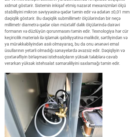
xidmət göstərir. Sistemin inkişaf etmiş nəzarət mexanizmləri ölçü
stabilliyini mikron səviyyəsinə qədər təmin edir və adətən ±0,01 mm
dəqiqlik göstərir. Bu dəqiqlik submillimetr ölçülərindən bir neçə
millimetr diametrə qədər olan müxtəlif dəlik ölçülərində dairəvi
formanın və düzlüyün qorunmasını təmin edir. Texnologiya hər cür
keçiricilik materialı ilə işləmək qabiliyyətinə malikdir, sərtliyindən və
ya mürəkkəbliyindən asılı olmayaraq, bu da onu ənənəvi emal
üsullarının yetərli olmadığı sənayelərdə əvəzsiz edir. Dəqiqliyin və
çoxtərəfliyin birləşməsi istehsalçıların yüksək tələblərə cavab
verərkən yüksək istehsalat səmərəliliyini saxlamağı təmin edir.