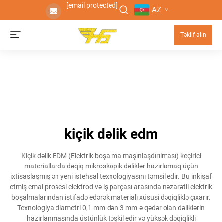
[email protected]
AZ
Təklif alın
kiçik dəlik edm
Kiçik dəlik EDM (Elektrik boşalma maşınlaşdırılması) keçirici
materiallarda dəqiq mikroskopik dəliklər hazırlamaq üçün
ixtisaslaşmış ən yeni istehsal texnologiyasını təmsil edir. Bu inkişaf
etmiş emal prosesi elektrod və iş parçası arasında nəzarətli elektrik
boşalmalarından istifadə edərək materialı xüsusi dəqiqliklə çıxarır.
Texnologiya diametri 0,1 mm-dən 3 mm-ə qədər olan dəliklərin
hazırlanmasında üstünlük təşkil edir və yüksək dəqiqlikli