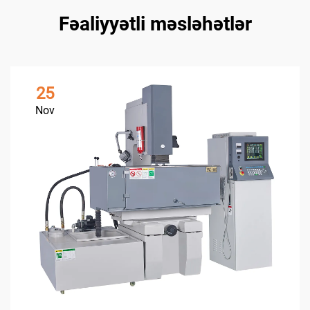
Fəaliyyətli məsləhətlər
25
Nov