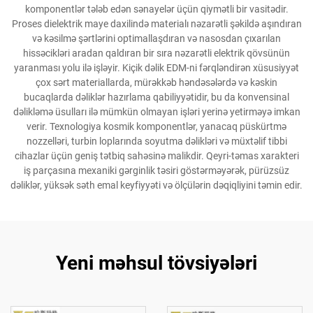
komponentlər tələb edən sənayelər üçün qiymətli bir vasitədir.
Proses dielektrik maye daxilində materialı nəzarətli şəkildə aşındıran
və kəsilmə şərtlərini optimallaşdıran və nasosdan çıxarılan
hissəcikləri aradan qaldıran bir sıra nəzarətli elektrik qövsünün
yaranması yolu ilə işləyir. Kiçik dəlik EDM-ni fərqləndirən xüsusiyyət
çox sərt materiallarda, mürəkkəb həndəsələrdə və kəskin
bucaqlarda dəliklər hazırlama qabiliyyətidir, bu da konvensinal
dəlikləmə üsulları ilə mümkün olmayan işləri yerinə yetirməyə imkan
verir. Texnologiya kosmik komponentlər, yanacaq püskürtmə
nozzelləri, turbin loplarında soyutma dəlikləri və müxtəlif tibbi
cihazlar üçün geniş tətbiq sahəsinə malikdir. Qeyri-təmas xarakteri
iş parçasına mexaniki gərginlik təsiri göstərməyərək, pürüzsüz
dəliklər, yüksək səth emal keyfiyyəti və ölçülərin dəqiqliyini təmin edir.
Yeni məhsul tövsiyələri