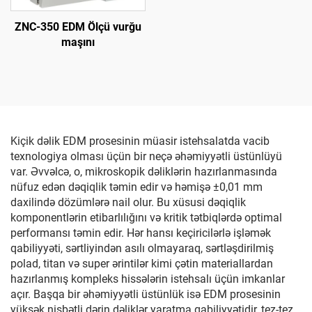
ZNC-350 EDM Ölçü vurğu
maşını
Kiçik dəlik EDM prosesinin müasir istehsalatda vacib
texnologiya olması üçün bir neçə əhəmiyyətli üstünlüyü
var. Əvvəlcə, o, mikroskopik dəliklərin hazırlanmasında
nüfuz edən dəqiqlik təmin edir və həmişə ±0,01 mm
daxilində dözümlərə nail olur. Bu xüsusi dəqiqlik
komponentlərin etibarlılığını və kritik tətbiqlərdə optimal
performansı təmin edir. Hər hansı keçiricilərlə işləmək
qabiliyyəti, sərtliyindən asılı olmayaraq, sərtləşdirilmiş
polad, titan və super ərintilər kimi çətin materiallardan
hazırlanmış kompleks hissələrin istehsalı üçün imkanlar
açır. Başqa bir əhəmiyyətli üstünlük isə EDM prosesinin
yüksək nisbətli dərin dəliklər yaratma qabiliyyətidir, tez-tez