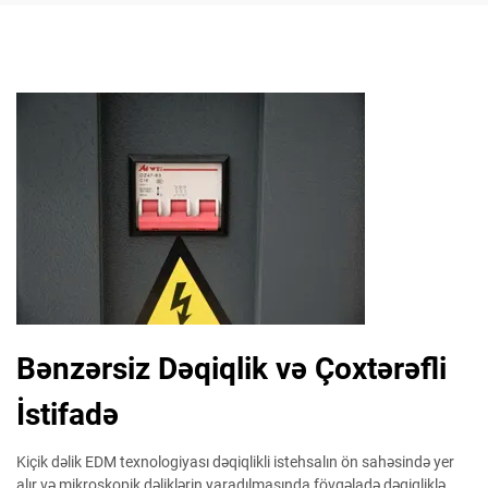
Bənzərsiz Dəqiqlik və Çoxtərəfli
İstifadə
Kiçik dəlik EDM texnologiyası dəqiqlikli istehsalın ön sahəsində yer
alır və mikroskopik dəliklərin yaradılmasında fövqəladə dəqiqliklə