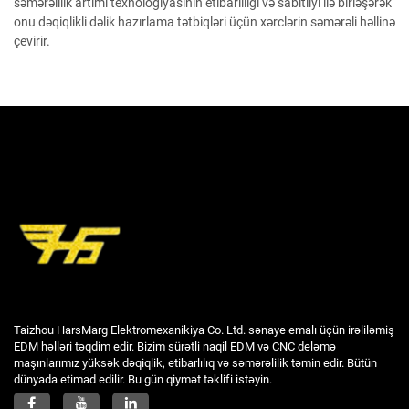
səmərəlilik artımı texnologiyasının etibarlılığı və sabitliyi ilə birləşərək
onu dəqiqlikli dəlik hazırlama tətbiqləri üçün xərclərin səmərəli həllinə
çevirir.
Taizhou HarsMarg Elektromexanikiya Co. Ltd. sənaye emalı üçün irəliləmiş
EDM həlləri təqdim edir. Bizim sürətli naqil EDM və CNC deləmə
maşınlarımız yüksək dəqiqlik, etibarlılıq və səmərəlilik təmin edir. Bütün
dünyada etimad edilir. Bu gün qiymət təklifi istəyin.