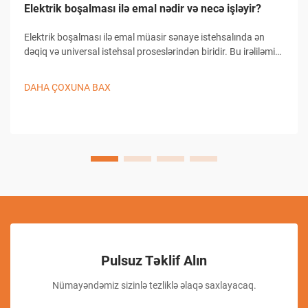
Elektrik boşalması ilə emal nədir və necə işləyir?
Elektrik boşalması ilə emal müasir sənaye istehsalında ən
dəqiq və universal istehsal proseslərindən biridir. Bu irəliləmiş
emal üsulu materialın keçirici iş detallarından çıxarılması üçün
nəzarət olunan elektrik boşalmalarından istifadə edir...
DAHA ÇOXUNA BAX
Pulsuz Təklif Alın
Nümayəndəmiz sizinlə tezliklə əlaqə saxlayacaq.