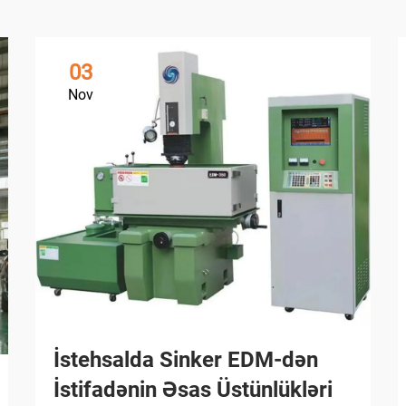
03
Nov
İstehsalda Sinker EDM-dən
İstifadənin Əsas Üstünlükləri