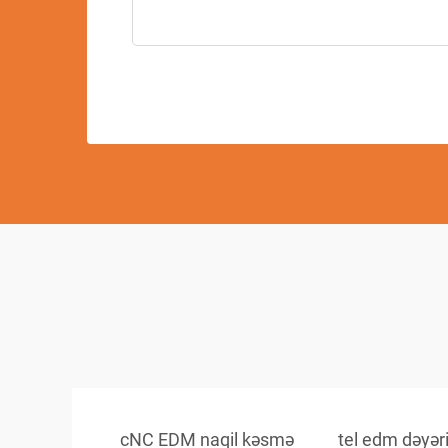
cNC EDM naqil kəsmə
tel edm dəyər