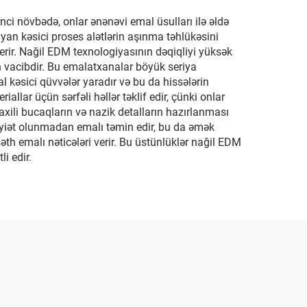
inci növbədə, onlar ənənəvi emal üsulları ilə əldə
an kəsici proses alətlərin aşınma təhlükəsini
verir. Nağil EDM texnologiyasının dəqiqliyi yüksək
n vacibdir. Bu emalatxanalar böyük seriya
al kəsici qüvvələr yaradır və bu da hissələrin
lar üçün sərfəli həllər təklif edir, çünki onlar
xili bucaqların və nazik detalların hazırlanması
ayiət olunmadan emalı təmin edir, bu da əmək
əth emalı nəticələri verir. Bu üstünlüklər nağil EDM
i edir.