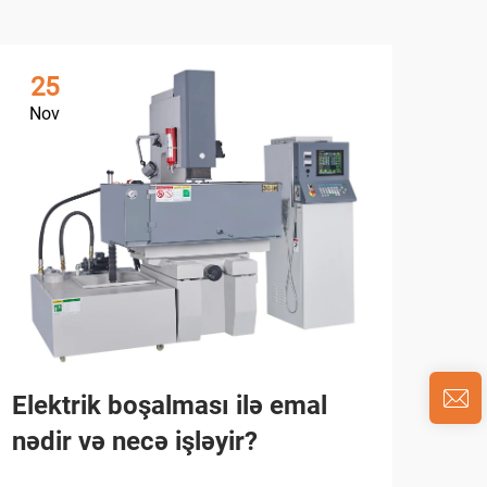
25
0
Nov
Ja
Elektrik boşalması ilə emal
nədir və necə işləyir?
Sin
Səm