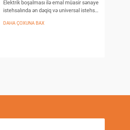
Elektrik boşalması ilə emal müasir sənaye
Bil
istehsalında ən dəqiq və universal istehsal
proseslərindən biridir. Bu irəliləmiş emal
Dəqi
DAHA ÇOXUNA BAX
üsulu materialın keçirici iş detallarından
dəqi
çıxarılması üçün nəzarət olunan elektrik
sərfə
boşalmalarından istifadə edir...
DAH
emal
form
mürə
tole
müddə
üzləş