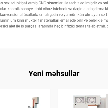
rı sexləri inkişaf etmiş CNC sistemləri ilə təchiz edilmişdir və 
exlər, kosmik sənaye, tibbi cihaz istehsalı və dəqiq alətləşdirmə 
a, konvensional üsullarla emalı çətin və ya mümkün olmayan sərt
alüminium kimi müxtəlif materialları emal edə bilir və beləliklə mü
ci alət ilə iş parçası arasında heç bir fiziki təmas tələb etmir, b
Yeni məhsullar