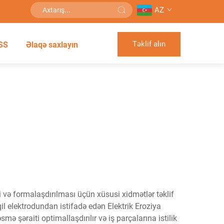
AZ
Təklif alın
SS
Əlaqə saxlayın
i və formalaşdırılması üçün xüsusi xidmətlər təklif
il elektrodundan istifadə edən Elektrik Eroziya
 şəraiti optimallaşdırılır və iş parçalarına istilik