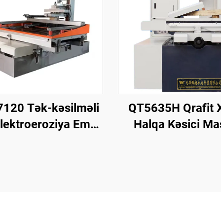
120 Tək-kəsilməli
QT5635H Qrafit X
Elektroeroziya Emal
Halqa Kəsici Ma
Maşını