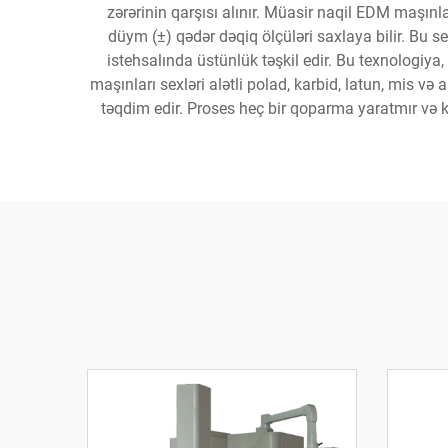
zərərinin qarşısı alınır. Müasir naqil EDM maşınla
düym (±) qədər dəqiq ölçüləri saxlaya bilir. Bu s
istehsalında üstünlük təşkil edir. Bu texnologiy
maşınları sexləri alətli polad, karbid, latun, mis və 
təqdim edir. Proses heç bir qoparma yaratmır və kəsi