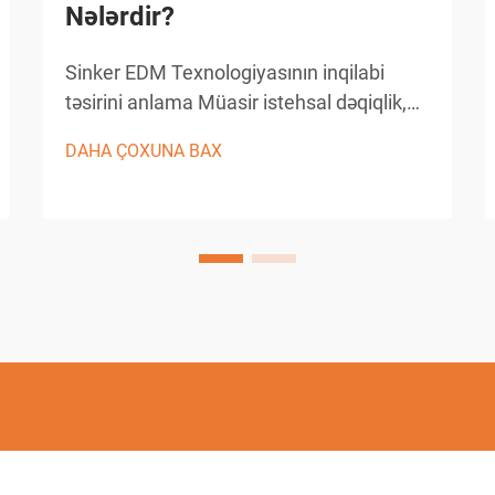
Nələrdir?
Sinker EDM Texnologiyasının inqilabi
təsirini anlama Müasir istehsal dəqiqlik,
səmərəlilik və mürəkkəb emal
DAHA ÇOXUNA BAX
problemlərinə innovativ həllər tələb edir.
Sinker EDM, həmçinin ram EDM və ya
konvensional EDM kimi tanınan bu
texnologiya, böyük rol oynayan bir metod
kimi qarşımıza çıxır...