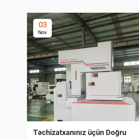
03
Nov
Təchizatxanınız üçün Doğru