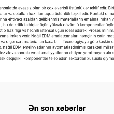
latda əvəzsiz olan bir çox əlverişli üstünlüklər təklif edir. Bir
 və detalları hazırlamaqda üstünlük təşkil edir. Kontakt olmay
larına ehtiyacı azaldan qəliblənmiş materialların emalına imkan 
 ki, bu da kritik tətbiqlər üçün yüksək dözümlü komponentlər üçü
ototip hazırlığı və həcmli istehsal üçün ideal edərək. Proses minim
na imkan verir. Nağil EDM emalatxanaları həmçinin çətin material
 digər sərt materialları kəsə bilir. Texnologiyaya görə kəskin da
q, nağil EDM əməliyyatlarının avtomatlaşdırılmış xarakteri müş
ez-tez əlavə sonrakı emal əməliyyatlarına ehtiyac yaratmayan əla s
k dəqiqlikli komponentlər tələb edən sektordan xüsusilə qiymətl
Ən son xəbərlər