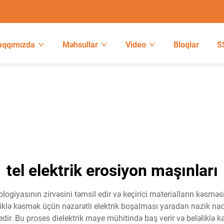
aqqımızda
Məhsullar
Video
Bloqlar
S
tel elektrik erosiyon maşınları
logiyasının zirvəsini təmsil edir və keçirici materialların kəsməs
qliklə kəsmək üçün nəzarətli elektrik boşalması yaradan nazik naq
. Bu proses dielektrik maye mühitində baş verir və beləliklə kəsmə