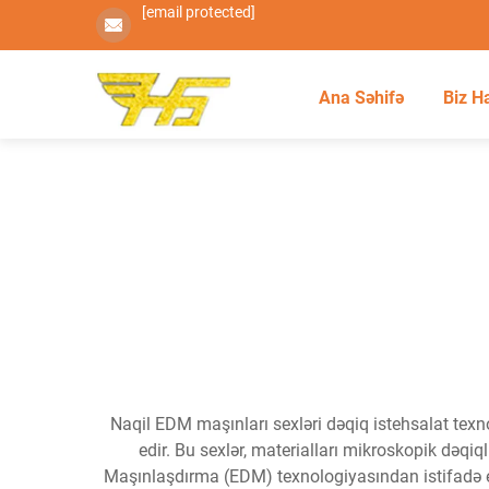
[email protected]
Ana Səhifə
Biz H
Naqil EDM maşınları sexləri dəqiq istehsalat texno
edir. Bu sexlər, materialları mikroskopik dəqi
Maşınlaşdırma (EDM) texnologiyasından istifadə edir