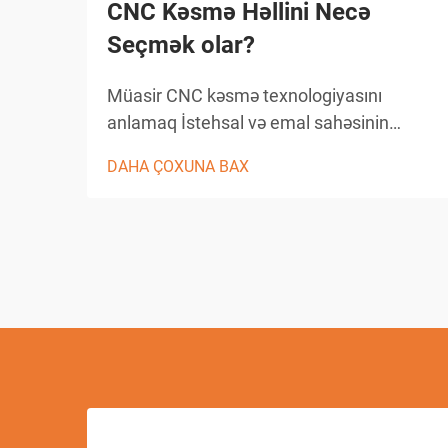
CNC Kəsmə Həllini Necə
Seçmək olar?
Müasir CNC kəsmə texnologiyasını
anlamaq İstehsal və emal sahəsinin
peyzajı CNC kəsmə həlləri ilə inqilab
DAHA ÇOXUNA BAX
keçirib, bu da təchizatxanaların dəqiqlikli
kəsmə tapşırıqlarına yanaşma üsullarını
dəyişib. Bu mürəkkəb sistemlər
kompüterlə birləşmiş...