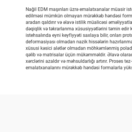
Nağil EDM maşınları üzrə emalatxanalar müasir istehsa
edilməsi mümkün olmayan mürəkkəb həndəsi formalar
aradan qaldırır və əlavə istilik müalicəsi əməliyyat
dəqiqlik və təkrarlanma xüsusiyyətlərini təmin edir
istehsalında eyni keyfiyyəti saxlaya bilir, onları pr
deformasiyası olmadan nazik hissələrin hazırlanması
xüsusi kəsici alətlər olmadan möhkəmlənmiş polad və
qəlib və matrisalar üçün mükəmməldir. Əlavə olara
xərclərini azaldır və məhsuldarlığı artırır. Proses t
emalatxanalarını mürəkkəb həndəsi formalarla yüksə