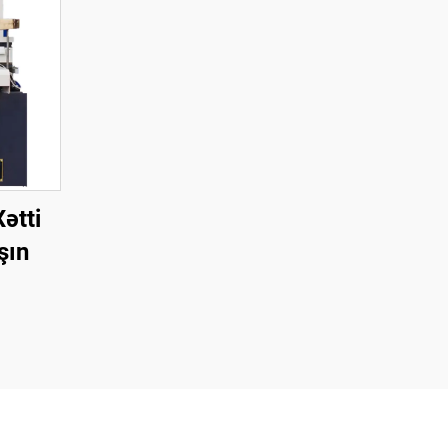
ətti
şın