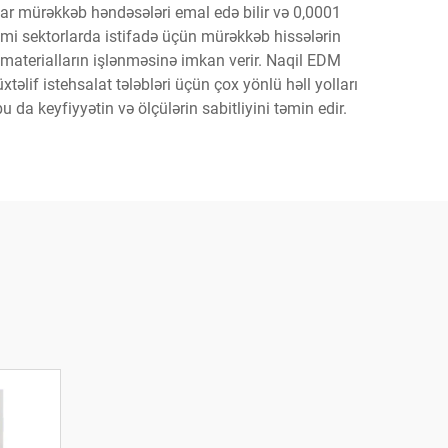
onlar mürəkkəb həndəsələri emal edə bilir və 0,0001
kimi sektorlarda istifadə üçün mürəkkəb hissələrin
 materialların işlənməsinə imkan verir. Naqil EDM
xtəlif istehsalat tələbləri üçün çox yönlü həll yolları
u da keyfiyyətin və ölçülərin sabitliyini təmin edir.