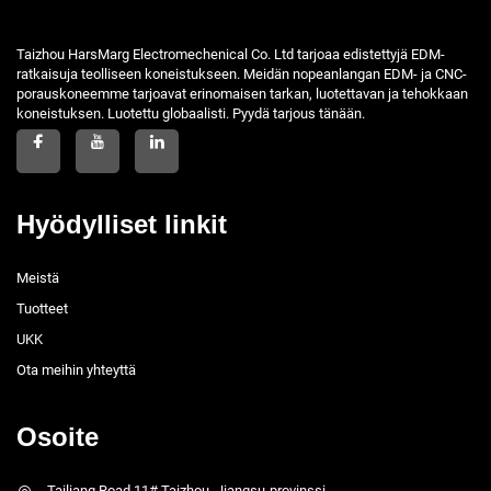
Taizhou HarsMarg Electromechenical Co. Ltd tarjoaa edistettyjä EDM-
ratkaisuja teolliseen koneistukseen. Meidän nopeanlangan EDM- ja CNC-
porauskoneemme tarjoavat erinomaisen tarkan, luotettavan ja tehokkaan
koneistuksen. Luotettu globaalisti. Pyydä tarjous tänään.
Hyödylliset linkit
Meistä
Tuotteet
UKK
Ota meihin yhteyttä
Osoite
Tailiang Road 11# Taizhou, Jiangsu-provinssi