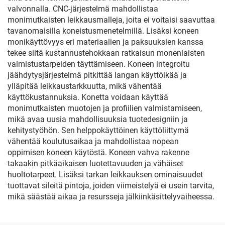
valvonnalla. CNC-järjestelmä mahdollistaa
monimutkaisten leikkausmalleja, joita ei voitaisi saavuttaa
tavanomaisilla koneistusmenetelmillä. Lisäksi koneen
monikäyttövyys eri materiaalien ja paksuuksien kanssa
tekee siitä kustannustehokkaan ratkaisun monenlaisten
valmistustarpeiden täyttämiseen. Koneen integroitu
jäähdytysjärjestelmä pitkittää langan käyttöikää ja
ylläpitää leikkaustarkkuutta, mikä vähentää
käyttökustannuksia. Konetta voidaan käyttää
monimutkaisten muotojen ja profiilien valmistamiseen,
mikä avaa uusia mahdollisuuksia tuotedesigniin ja
kehitystyöhön. Sen helppokäyttöinen käyttöliittymä
vähentää koulutusaikaa ja mahdollistaa nopean
oppimisen koneen käytöstä. Koneen vahva rakenne
takaakin pitkäaikaisen luotettavuuden ja vähäiset
huoltotarpeet. Lisäksi tarkan leikkauksen ominaisuudet
tuottavat sileitä pintoja, joiden viimeistelyä ei usein tarvita,
mikä säästää aikaa ja resursseja jälkiinkäsittelyvaiheessa.