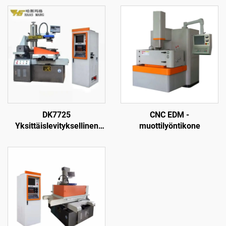
DK7725
CNC EDM -
Yksittäislevityksellinen
muottilyöntikone
langanpuristuskone