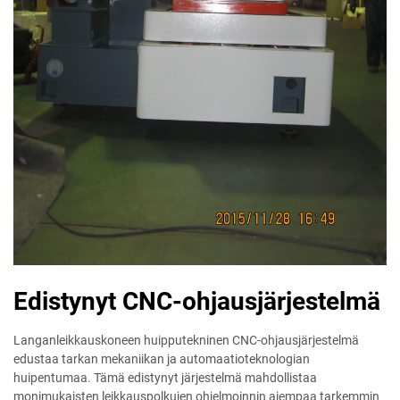
Edistynyt CNC-ohjausjärjestelmä
Langanleikkauskoneen huipputekninen CNC-ohjausjärjestelmä
edustaa tarkan mekaniikan ja automaatioteknologian
huipentumaa. Tämä edistynyt järjestelmä mahdollistaa
monimukaisten leikkauspolkujen ohjelmoinnin aiempaa tarkemmin