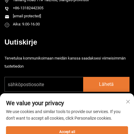
+86-13182442305
[email protected]
Aika: 9.00-16.00
Uutiskirje
Tervetuloa kommunikoimaan meidän kanssa saadaksesi viimeisimmän
tuotetiedon
Lähetä
We value your privacy
We use cookies and similar tools to provide our services. If you
don't want to accept all cookies, click Personalize cookies.
Tekijänoikeus © 2026 China Taizhou HarsMarg Electromechenical Co. Ltd.
Kaikki oikeudet pidätetään. -
Tietosuojakäytäntö
Accept all