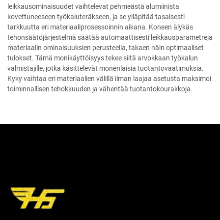
leikkausominaisuudet vaihtelevat pehmeästä alumiinista
kovettuneeseen työkaluteräkseen, ja se ylläpitää tasaisesti
tarkkuutta eri materiaaliprosessoinnin aikana. Koneen älykäs
tehonsäätöjärjestelmä säätää automaattisesti leikkausparametreja
materiaalin ominaisuuksien perusteella, takaen näin optimaaliset
tulokset. Tämä monikäyttöisyys tekee siitä arvokkaan työkalun
valmistajille, jotka käsittelevät monenlaisia tuotantovaatimuksia.
Kyky vaihtaa eri materiaalien välillä ilman laajaa asetusta maksimoi
toiminnallisen tehokkuuden ja vähentää tuotantokourakkoja.