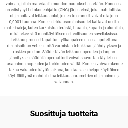
voimaa, jolloin materiaalin muodonmuutokset estetään. Koneessa
on edistynyt tietokoneohjattu (CNC) järjestelmä, joka mahdollistaa
ohjelmoitavat leikkauspolut, joiden toleranssit voivat olla jopa
0,0001 tuumaa. Koneen leikkausominaisuudet kattavat useita
materiaaleja, kuten karkaistua terästä, titaania, kuparia ja alumiinia,
mikä tekee siitä monikäyttöisen eri teollisuuden sovelluksissa.
Leikkausprosessi tapahtuu työkappaleen ollessa upotettuna
deionisoituun veteen, mikä varmistaa tehokkaan jäähdytyksen ja
roskien poiston. Säädettävän leikkausnopeuden ja langan
jännityksen säädöllä operaattorit voivat saavuttaa täydellisen
tasapainon nopeuden ja tarkkuuden välillä. Koneen vahva rakenne
takaa vakauden käytön aikana, kun taas sen helppokäyttöinen
käyttöliittymä mahdollistaa leikkausparametrien ohjelmoinnin ja
valvonnan.
Suosittuja tuotteita