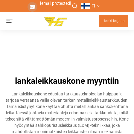
[email protected]
FI
Hanki tarjous
lankaleikkauskone myyntiin
Lankaleikkauskone edustaa tarkkuusteknologian huippua ja
tarjoaa vertaansa vailla olevan tarkan metallinleikkaustarkkuuden.
Tämä edistynyt kone käyttää ohutta metallilankaa sähkökenttänä
leikattäessä johtavia materiaaleja erinomaisella tarkkuudella, mikä
tekee siitä välttämättömän moderniin valmistusprosesseihin. Kone
hyödyntää sähköpuristusleikkaus (EDM) -tekniikkaa, joka
mahdollistaa monimutkaisten leikkausten ilman mekaanista