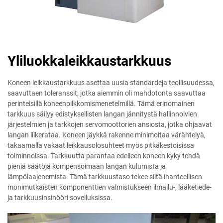
Yliluokkaleikkaustarkkuus
Koneen leikkaustarkkuus asettaa uusia standardeja teollisuudessa,
saavuttaen toleranssit, jotka aiemmin oli mahdotonta saavuttaa
perinteisillä koneenpilkkomismenetelmillä. Tämä erinomainen
tarkkuus säilyy edistyksellisten langan jännitystä hallinnoivien
järjestelmien ja tarkkojen servomoottorien ansiosta, jotka ohjaavat
langan liikerataa. Koneen jäykkä rakenne minimoitaa värähtelyä,
takaamalla vakaat leikkausolosuhteet myös pitkäkestoisissa
toiminnoissa. Tarkkuutta parantaa edelleen koneen kyky tehdä
pieniä säätöjä kompensoimaan langan kulumista ja
lämpölaajenemista. Tämä tarkkuustaso tekee siitä ihanteellisen
monimutkaisten komponenttien valmistukseen ilmailu-, lääketiede-
ja tarkkuusinsinööri sovelluksissa.