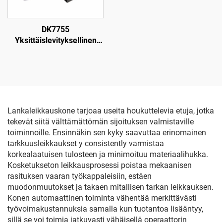
DK7755
Yksittäislevityksellinen
langanpuristuskone
Lankaleikkauskone tarjoaa useita houkuttelevia etuja, jotka
tekevät siitä välttämättömän sijoituksen valmistaville
toiminnoille. Ensinnäkin sen kyky saavuttaa erinomainen
tarkkuusleikkaukset y consistently varmistaa
korkealaatuisen tulosteen ja minimoituu materiaalihukka.
Kosketukseton leikkausprosessi poistaa mekaanisen
rasituksen vaaran työkappaleisiin, estäen
muodonmuutokset ja takaen mitallisen tarkan leikkauksen.
Konen automaattinen toiminta vähentää merkittävästi
työvoimakustannuksia samalla kun tuotantoa lisääntyy,
sillä se voi toimia jatkuvasti vähäisellä operaattorin