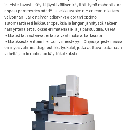
ja toistettavasti. Käyttäjäystävällinen käyttöliittymä mahdollistaa
nopeat parametrien säädöt ja leikkaustoimintojen reaaliaikaisen
valvonnan. Järjestelmän edistynyt algoritmi optimoi
automaattisesti leikkausnopeuksia ja langan jännitystä, takaen
näin yhtenäiset tulokset eri materiaaleilla ja paksuudilla. Useat
leikkaustilat vastaavat erilaisia vaatimuksia, karkeasta
leikkauksesta erittäin hienoon viimeistelyyn. Ohjausjärjestelmässä
on myös valmiina diagnostiikkatyökalut, jotka auttavat estämään
virheitä ja minimoimaan käyttökatkoksia.