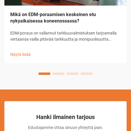
Mikä on EDM-poraamisen keskeinen etu
nykyaikaisessa koneenossassa?
EDM-poraus on vallannut tarkkuuvalmistuksen tarjoamalla
vertaansa vailla pitävää tarkkuutta ja monipuolisuutta
mikroreikien ja monimutkaisten geometrioiden
valmistuksessa. Tässä kehittyneessä
Näytä lisää
koneenpuristustekniikassa käytetään sähköistä
purkautumista materiaalin poistamiseen, mikä mahdollistaa
mat...
Hanki ilmainen tarjous
Edustajamme ottaa sinuun yhteyttä pian.