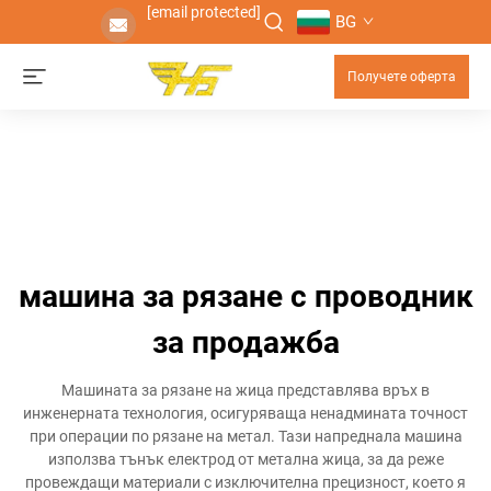
[email protected]
BG
Получете оферта
машина за рязане с проводник
за продажба
Машината за рязане на жица представлява връх в
инженерната технология, осигуряваща ненадмината точност
при операции по рязане на метал. Тази напреднала машина
използва тънък електрод от метална жица, за да реже
провеждащи материали с изключителна прецизност, което я