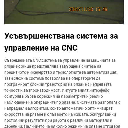
Усъвършенствана система за
управление на CNC
Съвременната CNC система за управление на машината за
рязане с жица представлява завършена синтеза на
прецизното инженерство и технологиите за автоматизация.
Тази сложна система позволява на операторите да
програмират сложни траектории на рязане с непревзета
точност и възпроизводимост. Интуитивният интерфейс
осигурява бърза корекция на параметрите и реално
наблюдение на операциите по рязане. Системата разполага с
напреднали алгоритми, които автоматично оптимизират
скоростта на рязане и опъването на жицата, осигурявайки
постоянни резултати при работа с различни материали и
дебелини. Наличието на няколко режими на рязане отговаря