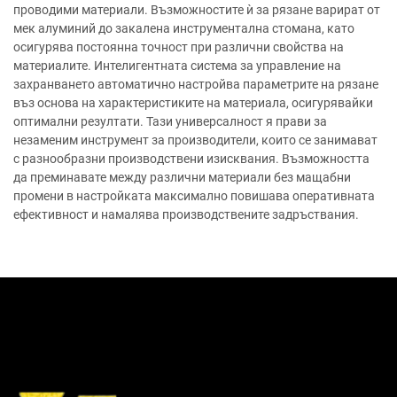
проводими материали. Възможностите ѝ за рязане варират от
мек алуминий до закалена инструментална стомана, като
осигурява постоянна точност при различни свойства на
материалите. Интелигентната система за управление на
захранването автоматично настройва параметрите на рязане
въз основа на характеристиките на материала, осигурявайки
оптимални резултати. Тази универсалност я прави за
незаменим инструмент за производители, които се занимават
с разнообразни производствени изисквания. Възможността
да преминавате между различни материали без мащабни
промени в настройката максимално повишава оперативната
ефективност и намалява производствените задръствания.