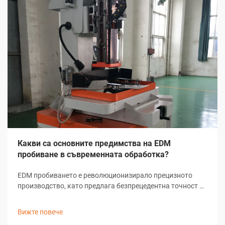
Какви са основните предимства на EDM
пробиване в съвременната обработка?
EDM пробиването е революционизирало прецизното
производство, като предлага безпрецедентна точност и
универсалност при създаването на микроразходи и
сложни геометрии. Тази напреднала машинна
Вижте повече
технология използва електрически разряд за