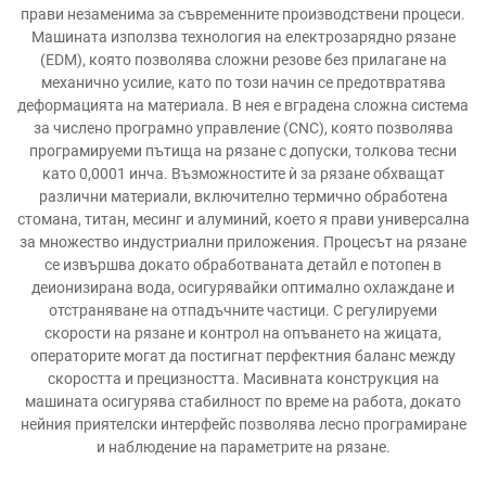
прави незаменима за съвременните производствени процеси.
Машината използва технология на електрозарядно рязане
(EDM), която позволява сложни резове без прилагане на
механично усилие, като по този начин се предотвратява
деформацията на материала. В нея е вградена сложна система
за числено програмно управление (CNC), която позволява
програмируеми пътища на рязане с допуски, толкова тесни
като 0,0001 инча. Възможностите ѝ за рязане обхващат
различни материали, включително термично обработена
стомана, титан, месинг и алуминий, което я прави универсална
за множество индустриални приложения. Процесът на рязане
се извършва докато обработваната детайл е потопен в
деионизирана вода, осигурявайки оптимално охлаждане и
отстраняване на отпадъчните частици. С регулируеми
скорости на рязане и контрол на опъването на жицата,
операторите могат да постигнат перфектния баланс между
скоростта и прецизността. Масивната конструкция на
машината осигурява стабилност по време на работа, докато
нейния приятелски интерфейс позволява лесно програмиране
и наблюдение на параметрите на рязане.