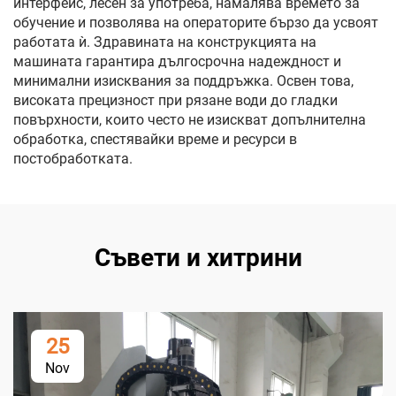
интерфейс, лесен за употреба, намалява времето за
обучение и позволява на операторите бързо да усвоят
работата ѝ. Здравината на конструкцията на
машината гарантира дългосрочна надеждност и
минимални изисквания за поддръжка. Освен това,
високата прецизност при рязане води до гладки
повърхности, които често не изискват допълнителна
обработка, спестявайки време и ресурси в
постобработката.
Съвети и хитрини
25
Nov