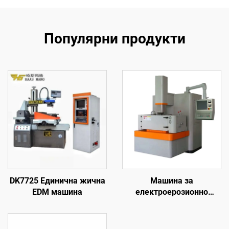
Популярни продукти
DK7725 Единична жична
Машина за
EDM машина
електроерозионно
обработване с
проникване на формата