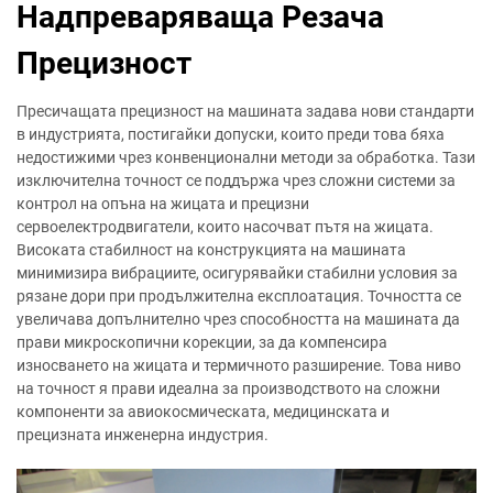
Надпреваряваща Резача
Прецизност
Пресичащата прецизност на машината задава нови стандарти
в индустрията, постигайки допуски, които преди това бяха
недостижими чрез конвенционални методи за обработка. Тази
изключителна точност се поддържа чрез сложни системи за
контрол на опъна на жицата и прецизни
сервоелектродвигатели, които насочват пътя на жицата.
Високата стабилност на конструкцията на машината
минимизира вибрациите, осигурявайки стабилни условия за
рязане дори при продължителна експлоатация. Точността се
увеличава допълнително чрез способността на машината да
прави микроскопични корекции, за да компенсира
износването на жицата и термичното разширение. Това ниво
на точност я прави идеална за производството на сложни
компоненти за авиокосмическата, медицинската и
прецизната инженерна индустрия.