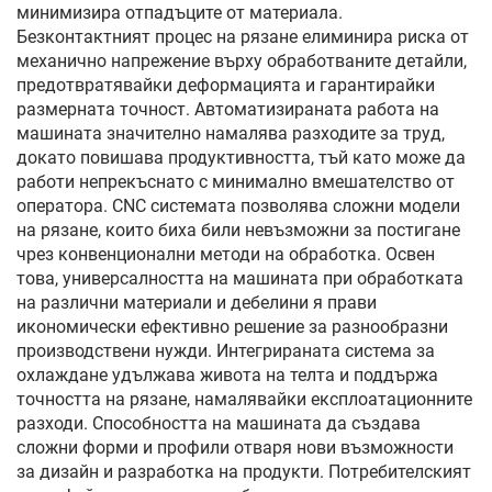
минимизира отпадъците от материала.
Безконтактният процес на рязане елиминира риска от
механично напрежение върху обработваните детайли,
предотвратявайки деформацията и гарантирайки
размерната точност. Автоматизираната работа на
машината значително намалява разходите за труд,
докато повишава продуктивността, тъй като може да
работи непрекъснато с минимално вмешателство от
оператора. CNC системата позволява сложни модели
на рязане, които биха били невъзможни за постигане
чрез конвенционални методи на обработка. Освен
това, универсалността на машината при обработката
на различни материали и дебелини я прави
икономически ефективно решение за разнообразни
производствени нужди. Интегрираната система за
охлаждане удължава живота на телта и поддържа
точността на рязане, намалявайки експлоатационните
разходи. Способността на машината да създава
сложни форми и профили отваря нови възможности
за дизайн и разработка на продукти. Потребителският