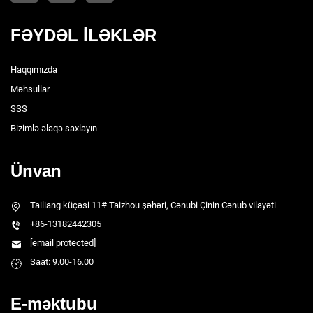
FƏYDƏL İLƏKLƏR
Haqqımızda
Məhsullar
SSS
Bizimlə əlaqə saxlayın
Ünvan
Tailiang küçəsi 11# Taizhou şəhəri, Cənubi Çinin Cənub vilayəti
+86-13182442305
[email protected]
Saat: 9.00-16.00
E-məktubu