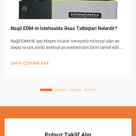
Naqil EDM-in İstehsalda Əsas Tətbiqləri Nələrdir?
Nağil Elektrik İşıq Maşını müasir sənayedə mövcud olan ən
dəqiq və çox yönlü istehsal proseslərindən birini təmsil edir.
Bu inkişaf etmiş emal texnikası nazik nağil elektrod ilə iş
parçası arasında elektrik boşalmasından istifadə edir...
DAHA ÇOXUNA BAX
Pulsuz Təklif Alın