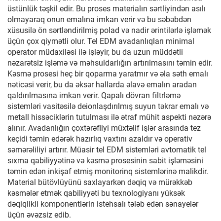
üstünlük təşkil edir. Bu proses materialın sərtliyindən asılı
olmayaraq onun emalına imkan verir və bu səbəbdən
xüsusilə ön sərtləndirilmiş polad və nadir ərintilərlə işləmək
üçün çox qiymətli olur. Tel EDM avadanlıqları minimal
operator müdaxiləsi ilə işləyir, bu da uzun müddətli
nəzarətsiz işləmə və məhsuldarlığın artırılmasını təmin edir.
Kəsmə prosesi heç bir qoparma yaratmır və əla səth emalı
nəticəsi verir, bu da əksər hallarda əlavə emalın aradan
qaldırılmasına imkan verir. Qapalı dövran filtrləmə
sistemləri vasitəsilə deionlaşdırılmış suyun təkrar emalı və
metall hissəciklərin tutulması ilə ətraf mühit aspekti nəzərə
alınır. Avadanlığın çoxtərəfliyi müxtəlif işlər arasında tez
keçidi təmin edərək hazırlıq vaxtını azaldır və operativ
səmərəliliyi artırır. Müasir tel EDM sistemləri avtomatik tel
sıxma qabiliyyətinə və kəsmə prosesinin sabit işləməsini
təmin edən inkişaf etmiş monitorinq sistemlərinə malikdir.
Material bütövlüyünü saxlayarkən dəqiq və mürəkkəb
kəsmələr etmək qabiliyyəti bu texnologiyanı yüksək
dəqiqlikli komponentlərin istehsalı tələb edən sənayelər
üçün əvəzsiz edib.