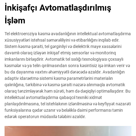
İnkişafçı Avtomatlaşdırılmış
İşləm
Tel elektroeroziya kəsmə avadanlığının intellektual avtomatlaşdırma
xüsusiyyətləri istehsal səmərəliliyini və etibarlılığını inqilab edir.
Sistem kəsmə şəraiti, tel gərginliyi və dielektrik maye xassələrini
davamlı olaraq izləyən inkişaf etmiş sensorlar və monitorinq
imkanlarını birləşdirir. Avtomatik tel sıxlığı texnologiyası çoxsaylı
kəsmələr və ya telin qırılmasından sonra kəsintisiz işə imkan verir və
bu da dayanma vaxtını əhəmiyyətli dərəcədə azaldır. Avadanlığın
adaptiv idarəetmə sistemi kəsmə parametrlərini materialın
qalınlığına, tərkibinə və kəsmə şəraiti nəzərə alınmaqla avtomatik
olaraq tənzimləyərək həm sürəti, həm də dəqiqliyi optimallaşdırır. Bu
intellektual avtomatlaşdırma qabaqcıl texniki xidmət
planlaşdırılmasına, tel istehlakının izlənilməsinə və keyfiyyət nəzarəti
funksiyalarına qədər uzanır və beləliklə daimi performansı təmin
edərək operatorun müdaxilə tələbini azaldır.