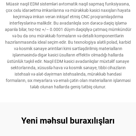
Müasir naqil EDM sistemləri avtomatik naqil sapmaq funksiyasına,
çox oxlu idarəetmə imkanlarına və mürəkkəb kəsici naxışları həyata
keçirməyə imkan verən inkişaf etmiş CNC proqramlaşdırma
interfeyslərinə malikdir. Bu avadanlıqla son dərəcə dəqiq işləmə
aparıla bilər, tez-tez +/– 0.0001 düym dəqiqliyə çatmaq mümkündür
və bu da onu mürəkkəb formaların və detallı komponentlərin
hazırlanmasında ideal seçim edir. Bu texnologiya alətli polad, karbid
və kosmik sənaye ərintiləri kimi sərtləşdirilmiş materialların
işlənməsində digər kəsici üsulların effektiv olmadığı hallarda
üstünlük təşkil edir. Naqil EDM kəsici avadanlıqlar müxtəlif sənaye
sektorlarında, xüsusilə hava və kosmik sənaye, tibbi cihazların
istehsalı və alət-dəyirman istehsalında, mürəkkəb həndəsi
formaların, sıx meyarlara və emalı çətin olan materialların işlənməsi
tələb olunan hallarda geniş tətbiq olunur.
Yeni məhsul buraxılışları