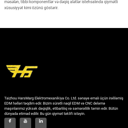
məsələn, tibbi komponentlər və dəqiq alətlər istehsalında qiymətli
xüsusiyyət kimi özünü göstərir.
Taizhou HarsMarg Elektromexanikiya Co. Ltd. sənaye emalı üçün irəliləmiş
EDM həlləri təqdim edir. Bizim sürətli naqil EDM və CNC deləmə
maşınlarımız yüksək dəqiqlik, etibarlılıq və səmərəlilik təmin edir. Bütün
dünyada etimad edilir. Bu gün qiymət təklifi istəyin.