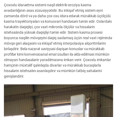
Çoxoxlu idarəetmə sistemi naqil elektrik-eroziya kəsmə
avadanlığının əsas xüsusiyyətidir. Bu inkişaf etmiş sistem eyni
zamanda dörd və ya daha çox oxu idarə edərək mürəkkəb üçölçülü
kəsmə trayektoriyaları və konusvari həndəsəni təmin edir. Oxlardakı
hərəkətin dəqiqliyi, çox vaxt mikronla ölçülür və hissələrin
istehsalında yüksək dəqiqliyi təmin edir. Sistem kəsmə prosesi
boyunca naqilin mövqeyini dəqiq saxlamaq üçün real vaxt rejimində
mövqe geri əlaqəsini və inkişaf etmiş interpolasiya alqoritmlərini
birləşdirir. Belə nəzarət səviyyəsi dəyişən konuslar və mürəkkəb
profillər kimi konvensioanal emal üsulları ilə əldə edilməsi mümkün
olmayan həndəsələrin yaradılmasına imkan verir. Çoxoxlu imkanlar
həmçinin müxtəlif qalınlıqda divarlar və mürəkkəb bucaqlarla
hissələrin istehsalını asanlaşdırır və mümkün tətbiq sahələrini
genişləndirir.