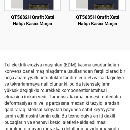
QT5632H Qrafit Xətti
QT5635H Qrafit Xətti
Halqa Kəsici Maşın
Halqa Kəsici Maşın
Tel elektrik-eroziya maşınları (EDM) kəsmə avadanlıqları
konvensioanal maşınlaşdırma üsullarından fərqli olaraq bir
neçə əhəmiyyətli üstünlüklər təqdim edir. Əvvəlcə dəqiqliyə
və təkrarlanmaya nail olunur ki, bu da istehsalçıların
yüksək dəqiqliklə mürəkkəb komponentlər istehsal
etməsinə imkan verir. Təmassız kəsmə prosesi materialın
deformasiyasını və iş parçasına mexaniki təzyiqi aradan
qaldıraraq istehsal seriyaları boyunca sabit keyfiyyətin
təmin edilməsini təmin edir. Bu texnologiya ən iti daxili
bucaqların və ənənəvi kəsici alətlərlə əldə edilməsi
mümkün olmayan mürəkkəb detalların hazırlanmasında