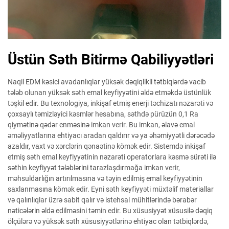
Üstün Səth Bitirmə Qabiliyyətləri
Naqil EDM kəsici avadanlıqlar yüksək dəqiqlikli tətbiqlərdə vacib
tələb olunan yüksək səth emal keyfiyyətini əldə etməkdə üstünlük
təşkil edir. Bu texnologiya, inkişaf etmiş enerji təchizatı nəzarəti və
çoxsaylı təmizləyici kəsmlər hesabına, səthdə pürüzün 0,1 Ra
qiymətinə qədər enməsinə imkan verir. Bu imkan, əlavə emal
əməliyyatlarına ehtiyacı aradan qaldırır və ya əhəmiyyətli dərəcədə
azaldır, vaxt və xərclərin qənaətinə kömək edir. Sistemdə inkişaf
etmiş səth emal keyfiyyətinin nəzarəti operatorlara kəsmə sürəti ilə
səthin keyfiyyət tələblərini tarazlaşdırmağa imkan verir,
məhsuldarlığın artırılmasına və təyin edilmiş emal keyfiyyətinin
saxlanmasına kömək edir. Eyni səth keyfiyyəti müxtəlif materiallar
və qalınlıqlar üzrə sabit qalır və istehsal mühitlərində bərabər
nəticələrin əldə edilməsini təmin edir. Bu xüsusiyyət xüsusilə dəqiq
ölçülərə və yüksək səth xüsusiyyətlərinə ehtiyac olan tətbiqlərdə,