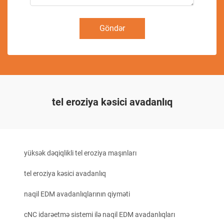
Göndər
tel eroziya kəsici avadanlıq
yüksək dəqiqlikli tel eroziya maşınları
tel eroziya kəsici avadanlıq
naqil EDM avadanlıqlarının qiyməti
cNC idarəetmə sistemi ilə naqil EDM avadanlıqları