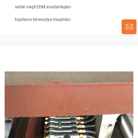
satılır naqil EDM avadanlıqları
topdansı tel eroziya maşınları