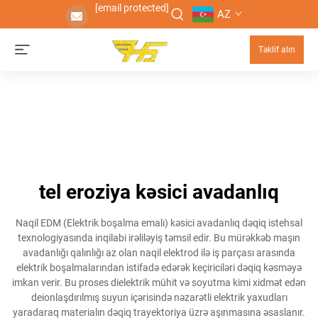
[email protected]
AZ
Təklif alın
tel eroziya kəsici avadanlıq
Naqil EDM (Elektrik boşalma emalı) kəsici avadanlıq dəqiq istehsal
texnologiyasında inqilabi irəliləyiş təmsil edir. Bu mürəkkəb maşın
avadanlığı qalınlığı az olan naqil elektrod ilə iş parçası arasında
elektrik boşalmalarından istifadə edərək keçiriciləri dəqiq kəsməyə
imkan verir. Bu proses dielektrik mühit və soyutma kimi xidmət edən
deionlaşdırılmış suyun içərisində nəzarətli elektrik yaxudları
yaradaraq materialın dəqiq trayektoriya üzrə aşınmasına əsaslanır.