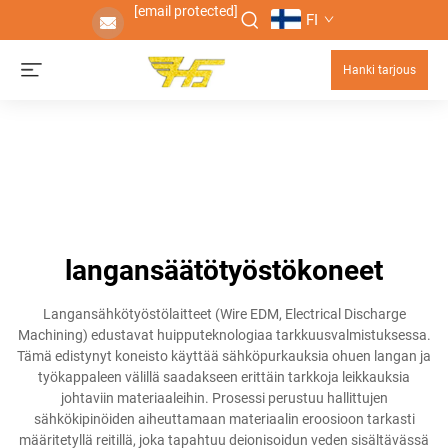
[email protected]
FI
Hanki tarjous
langansäätötyöstökoneet
Langansähkötyöstölaitteet (Wire EDM, Electrical Discharge
Machining) edustavat huipputeknologiaa tarkkuusvalmistuksessa.
Tämä edistynyt koneisto käyttää sähköpurkauksia ohuen langan ja
työkappaleen välillä saadakseen erittäin tarkkoja leikkauksia
johtaviin materiaaleihin. Prosessi perustuu hallittujen
sähkökipinöiden aiheuttamaan materiaalin eroosioon tarkasti
määritetyllä reitillä, joka tapahtuu deionisoidun veden sisältävässä