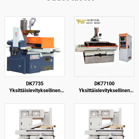
DK7735
DK77100
Yksittäislevityksellinen
Yksittäislevityksellinen
langanpuristuskone
langanpuristuskone