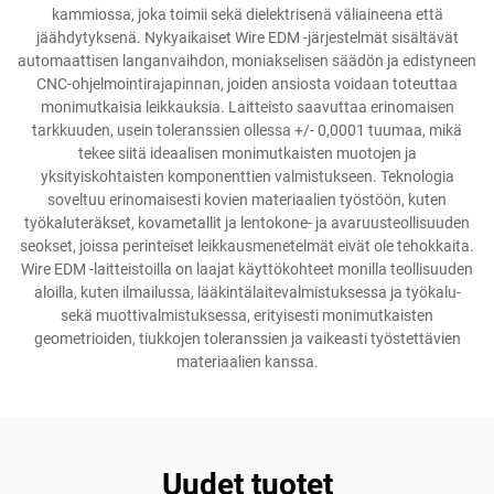
kammiossa, joka toimii sekä dielektrisenä väliaineena että
jäähdytyksenä. Nykyaikaiset Wire EDM -järjestelmät sisältävät
automaattisen langanvaihdon, moniakselisen säädön ja edistyneen
CNC-ohjelmointirajapinnan, joiden ansiosta voidaan toteuttaa
monimutkaisia leikkauksia. Laitteisto saavuttaa erinomaisen
tarkkuuden, usein toleranssien ollessa +/- 0,0001 tuumaa, mikä
tekee siitä ideaalisen monimutkaisten muotojen ja
yksityiskohtaisten komponenttien valmistukseen. Teknologia
soveltuu erinomaisesti kovien materiaalien työstöön, kuten
työkaluteräkset, kovametallit ja lentokone- ja avaruusteollisuuden
seokset, joissa perinteiset leikkausmenetelmät eivät ole tehokkaita.
Wire EDM -laitteistoilla on laajat käyttökohteet monilla teollisuuden
aloilla, kuten ilmailussa, lääkintälaitevalmistuksessa ja työkalu-
sekä muottivalmistuksessa, erityisesti monimutkaisten
geometrioiden, tiukkojen toleranssien ja vaikeasti työstettävien
materiaalien kanssa.
Uudet tuotet