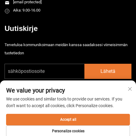
[email protected]
Aika: 9.00-16.00
Uutiskirje
Tervetuloa kommunikoimaan meidän kanssa saadaksesi viimeisimmän
tuotetiedon
Lähetä
We value your privacy
We use cookies and similar tools to provide our services. If you
don't want to accept all cookies, click Personalize cookies.
Tekijänoikeus © 2026 China Taizhou HarsMarg Electromechenical Co. Ltd.
Kaikki oikeudet pidätetään. -
Tietosuojakäytäntö
Accept all
Personalize cookies