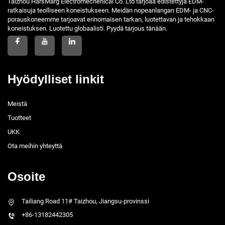
Taizhou HarsMarg Electromechenical Co. Ltd tarjoaa edistettyjä EDM-
ratkaisuja teolliseen koneistukseen. Meidän nopeanlangan EDM- ja CNC-
porauskoneemme tarjoavat erinomaisen tarkan, luotettavan ja tehokkaan
koneistuksen. Luotettu globaalisti. Pyydä tarjous tänään.
Hyödylliset linkit
Meistä
Tuotteet
UKK
Ota meihin yhteyttä
Osoite
Tailiang Road 11# Taizhou, Jiangsu-provinssi
+86-13182442305