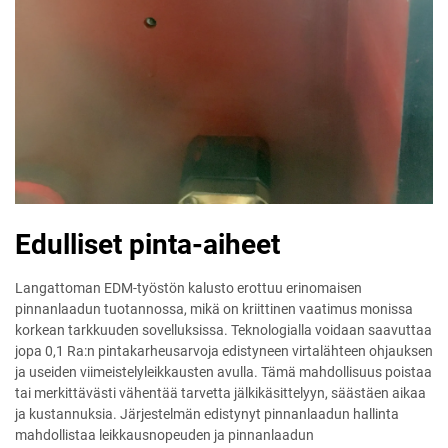
Edulliset pinta-aiheet
Langattoman EDM-työstön kalusto erottuu erinomaisen
pinnanlaadun tuotannossa, mikä on kriittinen vaatimus monissa
korkean tarkkuuden sovelluksissa. Teknologialla voidaan saavuttaa
jopa 0,1 Ra:n pintakarheusarvoja edistyneen virtalähteen ohjauksen
ja useiden viimeistelyleikkausten avulla. Tämä mahdollisuus poistaa
tai merkittävästi vähentää tarvetta jälkikäsittelyyn, säästäen aikaa
ja kustannuksia. Järjestelmän edistynyt pinnanlaadun hallinta
mahdollistaa leikkausnopeuden ja pinnanlaadun