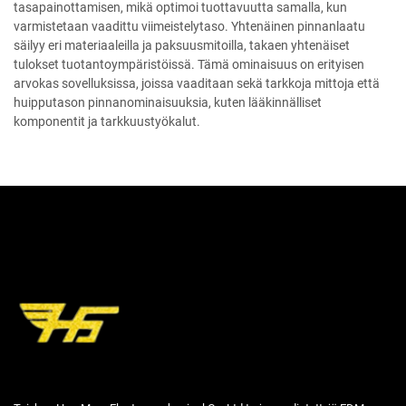
tasapainottamisen, mikä optimoi tuottavuutta samalla, kun
varmistetaan vaadittu viimeistelytaso. Yhtenäinen pinnanlaatu
säilyy eri materiaaleilla ja paksuusmitoilla, takaen yhtenäiset
tulokset tuotantoympäristöissä. Tämä ominaisuus on erityisen
arvokas sovelluksissa, joissa vaaditaan sekä tarkkoja mittoja että
huipputason pinnanominaisuuksia, kuten lääkinnälliset
komponentit ja tarkkuustyökalut.