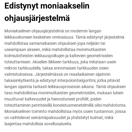
Edistynyt moniaakselin
ohjausjärjestelmä
Moniakselinen ohjausjärjestelmä on modernin langan
leikkauskoneen keskeinen ominaisuus. Tämä edistynyt järjestelmä
mahdollistaa samanaikaisen ohjauksen jopa neljään tai
useampaan akseen, mikä mahdollistaa monimutkaisten
kolmiulotteisten leikkauspolkujen ja kaltevien geometrioiden
toteuttamisen. Akselien liikkeen tarkkuus, joka mitataan usein
mikron tarkkuudella, takaa erinomaisen tarkkuuden osien
valmistuksessa. Järjestelmässä on reaaliaikainen sijainnin
takaisinkytkentä ja edistynyt interpolointialgoritmi, jotka pitävät
langan sijaintia tarkasti leikkausprosessin aikana. Tämä ohjauksen
taso mahdollistaa monimutkaisten geometrioiden, mukaan lukien
muuttuvat kaltevuudet ja hienostuneet profiilit, joiden
toteuttaminen perinteisillä koneistusmenetelmillä olisi mahdotonta.
Moniakselinen toiminto mahdollistaa myös osien tuotannon, joissa
on vaihtelevat seinämäpaksuudet ja yhdistetyt kulmat, mikä
laajentaa mahdollisia sovellusalueita.