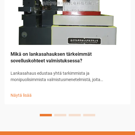
Mikä on lankasahauksen tärkeimmät
sovelluskohteet valmistuksessa?
Lankasahaus edustaa yhtä tarkimmista ja
monipuolisimmista valmistusmenetelmistä, joita
nykyaikainen teollisuus voi käyttää. Tämä edistynyt
työstötekniikka hyödyntää sähköpurkauksia ohuen langan ja
Näytä lisää
työkappaleen välillä...