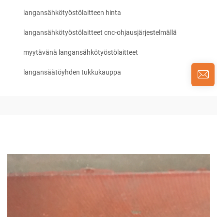
langansähkötyöstölaitteen hinta
langansähkötyöstölaitteet cnc-ohjausjärjestelmällä
myytävänä langansähkötyöstölaitteet
langansäätöyhden tukkukauppa