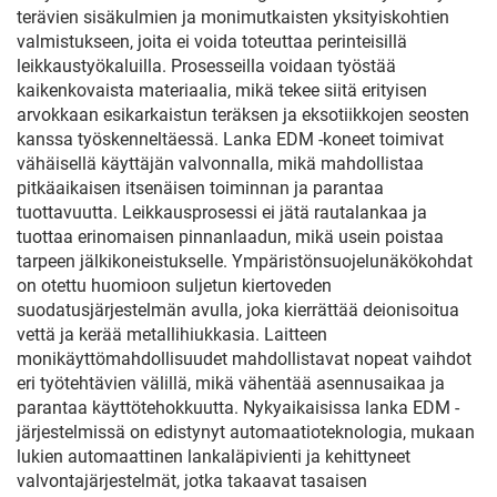
terävien sisäkulmien ja monimutkaisten yksityiskohtien
valmistukseen, joita ei voida toteuttaa perinteisillä
leikkaustyökaluilla. Prosesseilla voidaan työstää
kaikenkovaista materiaalia, mikä tekee siitä erityisen
arvokkaan esikarkaistun teräksen ja eksotiikkojen seosten
kanssa työskenneltäessä. Lanka EDM -koneet toimivat
vähäisellä käyttäjän valvonnalla, mikä mahdollistaa
pitkäaikaisen itsenäisen toiminnan ja parantaa
tuottavuutta. Leikkausprosessi ei jätä rautalankaa ja
tuottaa erinomaisen pinnanlaadun, mikä usein poistaa
tarpeen jälkikoneistukselle. Ympäristönsuojelunäkökohdat
on otettu huomioon suljetun kiertoveden
suodatusjärjestelmän avulla, joka kierrättää deionisoitua
vettä ja kerää metallihiukkasia. Laitteen
monikäyttömahdollisuudet mahdollistavat nopeat vaihdot
eri työtehtävien välillä, mikä vähentää asennusaikaa ja
parantaa käyttötehokkuutta. Nykyaikaisissa lanka EDM -
järjestelmissä on edistynyt automaatioteknologia, mukaan
lukien automaattinen lankaläpivienti ja kehittyneet
valvontajärjestelmät, jotka takaavat tasaisen