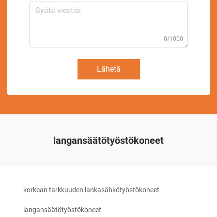
0/1000
Lähetä
langansäätötyöstökoneet
korkean tarkkuuden lankasähkötyöstökoneet
langansäätötyöstökoneet