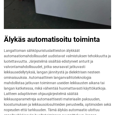
Älykäs automatisoitu toiminta
Langattoman sähköpuristuslaitteiston älykkäät
automaatiomahdollisuudet uudistavat valmistuksen tehokkuutta ja
luotettavuutta. Järjestelmä sisältää edistyneet anturit ja
valvontamahdollisuudet, jotka seuraavat jatkuvasti
leikkausedellytyksiä, langan jännitystä ja dielektrisen nesteen
ominaisuuksia. Automaattinen langanvaihtoteknologia
mahdollistaa jatkuvan toiminnan useiden leikkausten aikana tai
langan katketessa, mikä vähentää huomattavasti käyttökatkoja.
Laitteen adaptiivinen ohjausjärjestelmä säätää
leikkausparametreja automaattisesti materiaalin paksuuden,
koostumuksen ja leikkausolosuhteiden perusteella, optimoiden sekä
nopeuden että tarkkuuden. Tämä älykäs automaatio ulottuu