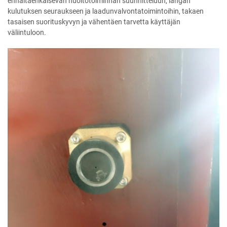
ennaltaehkäisevän huoltotoiminnan suunnitteluun, langan
kulutuksen seuraukseen ja laadunvalvontatoimintoihin, takaen
tasaisen suorituskyvyn ja vähentäen tarvetta käyttäjän
väliintuloon.