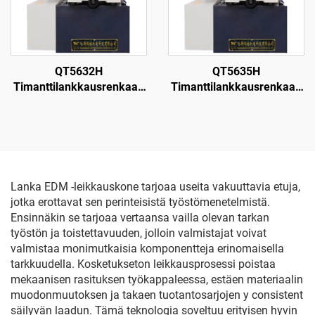
QT5632H
QT5635H
Timanttilankkausrenkaan
Timanttilankkausrenkaan
leikkauskone
leikkauskone
Lanka EDM -leikkauskone tarjoaa useita vakuuttavia etuja,
jotka erottavat sen perinteisistä työstömenetelmistä.
Ensinnäkin se tarjoaa vertaansa vailla olevan tarkan
työstön ja toistettavuuden, jolloin valmistajat voivat
valmistaa monimutkaisia komponentteja erinomaisella
tarkkuudella. Kosketukseton leikkausprosessi poistaa
mekaanisen rasituksen työkappaleessa, estäen materiaalin
muodonmuutoksen ja takaen tuotantosarjojen y consistent
säilyvän laadun. Tämä teknologia soveltuu erityisen hyvin