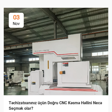
03
Nov
Təchizatxanınız üçün Doğru CNC Kəsmə Həllini Necə
Seçmək olar?