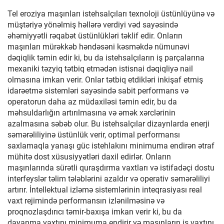
Tel eroziya maşınları istehsalçıları texnoloji üstünlüyünə və
müştəriyə yönəlmiş həllərə verdiyi vəd sayəsində
əhəmiyyətli rəqabət üstünlükləri təklif edir. Onların
maşınları mürəkkəb həndəsəni kəsməkdə nümunəvi
dəqiqlik təmin edir ki, bu da istehsalçıların iş parçalarına
mexaniki təzyiq tətbiq etmədən istisnai dəqiqliyə nail
olmasına imkan verir. Onlar tətbiq etdikləri inkişaf etmiş
idarəetmə sistemləri sayəsində sabit performans və
operatorun daha az müdaxiləsi təmin edir, bu da
məhsuldarlığın artırılmasına və əmək xərclərinin
azalmasına səbəb olur. Bu istehsalçılar dizaynlarda enerji
səmərəliliyinə üstünlük verir, optimal performansı
saxlamaqla yanaşı güc istehlakını minimuma endirən ətraf
mühitə dost xüsusiyyətləri daxil edirlər. Onların
maşınlarında sürətli quraşdırma vaxtları və istifadəçi dostu
interfeyslər təlim tələblərini azaldır və operativ səmərəliliyi
artırır. İntellektual izləmə sistemlərinin inteqrasiyası real
vaxt rejimində performansın izlənilməsinə və
proqnozlaşdırıcı təmir-baxışa imkan verir ki, bu da
dayanma vaxtını minimuma endirir və maşınların iş vaxtını