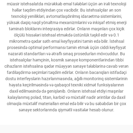
müasir istehsalatda mürəkkəb emal tələbləri üçün ən irəli texnoloji
həllər təqdim etdiyindən çox vacibdir. Bu istehsalçılar ən son
texnoloji yenilikləri, avtomatlaşdırılmış idarəetmə sistemlərini,
yüksək dəqiq naqil yönəltmə mexanizmlərini və inkişaf etmiş enerji
təminatı bloklarını inteqrasiya edirlər. Onların maşınları çox kiçik
ölçülü hissələri istehsal etməkdə üstünlük təşkil edir və 0.1
mikrometrə qədər səth emal keyfiyyətini təmin edə bilir. İstehsal
prosesində optimal performansı təmin etmək üçün ciddi keyfiyyət
nəzarəti standartları və ətraflı sınaq prosedurları mövcuddur. Bu
istehsalçılar həmçinin, kosmik sənaye komponentlərindən tibbi
cihazların istehsalına qədər müəyyən sənaye tələblərinə cavab verən
fərdiləşdirmə seçimləri təqdim edirlər. Onların bacarıqları istifadəçi
dostu interfeyslərin hazırlanmasında, ağıllı monitorinq sistemlərinin
həyata keçirilməsində və qabaqcıl texniki xidmət funksiyalarının
daxil edilməsində də genişlənib. Onların istehsal etdiyi maşınlar
kalaylanmış polad, titan, karbid və müxtəlif nadir ərintilər də daxil
olmaqla müxtəlif materialları emal edə bilir və bu səbəbdən bir çox
sənaye sektorlarında qiymətli vasitələr hesab olunur.