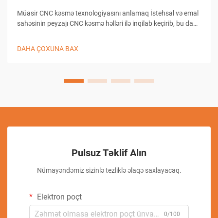
Müasir CNC kəsmə texnologiyasını anlamaq İstehsal və emal
sahəsinin peyzajı CNC kəsmə həlləri ilə inqilab keçirib, bu da
təchizatxanaların dəqiqlikli kəsmə tapşırıqlarına yanaşma
üsullarını dəyişib. Bu mürəkkəb sistemlər kompüterlə
DAHA ÇOXUNA BAX
birləşmiş...
Pulsuz Təklif Alın
Nümayəndəmiz sizinlə tezliklə əlaqə saxlayacaq.
Elektron poçt
0/100