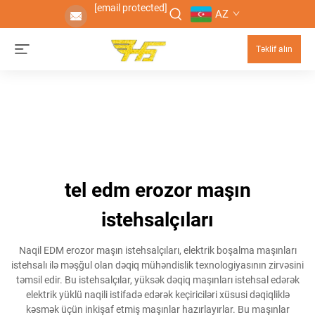
[email protected]
AZ
Təklif alın
tel edm erozor maşın
istehsalçıları
Naqil EDM erozor maşın istehsalçıları, elektrik boşalma maşınları
istehsalı ilə məşğul olan dəqiq mühəndislik texnologiyasının zirvəsini
təmsil edir. Bu istehsalçılar, yüksək dəqiq maşınları istehsal edərək
elektrik yüklü naqili istifadə edərək keçiriciləri xüsusi dəqiqliklə
kəsmək üçün inkişaf etmiş maşınlar hazırlayırlar. Bu maşınlar