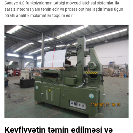
Sənaye 4.0 funksiyalarının tətbiqi mövcud istehsal sistemləri ilə
sarsız inteqrasiyanı təmin edir və proses optimallaşdırılması üçün
ətraflı analitik məlumatlar təqdim edir.
Keyfiyyətin təmin edilməsi və