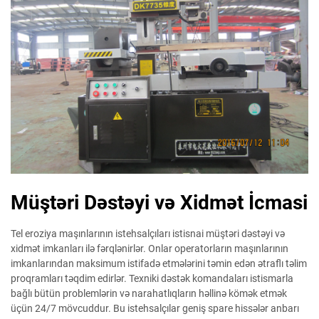
Müştəri Dəstəyi və Xidmət İcmasi
Tel eroziya maşınlarının istehsalçıları istisnai müştəri dəstəyi və
xidmət imkanları ilə fərqlənirlər. Onlar operatorların maşınlarının
imkanlarından maksimum istifadə etmələrini təmin edən ətraflı təlim
proqramları təqdim edirlər. Texniki dəstək komandaları istismarla
bağlı bütün problemlərin və narahatlıqların həllinə kömək etmək
üçün 24/7 mövcuddur. Bu istehsalçılar geniş spare hissələr anbarı