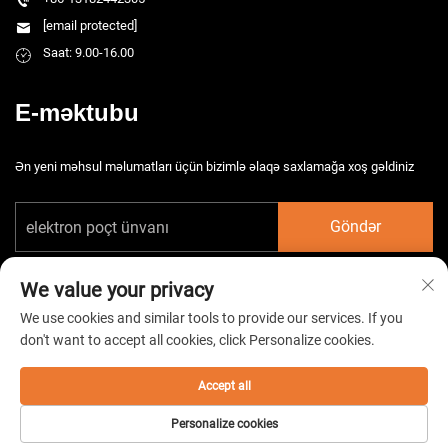
[email protected]
Saat: 9.00-16.00
E-məktubu
Ən yeni məhsul məlumatları üçün bizimlə əlaqə saxlamağa xoş gəldiniz
Göndər
We value your privacy
We use cookies and similar tools to provide our services. If you
don't want to accept all cookies, click Personalize cookies.
Copyright © 2026 Çin Taizhou HarsMarg Elektromexaniki Şirkəti Ltd. Bütün
hüquqlar qorunur. -
Gizlilik Siyasəti
Accept all
Personalize cookies