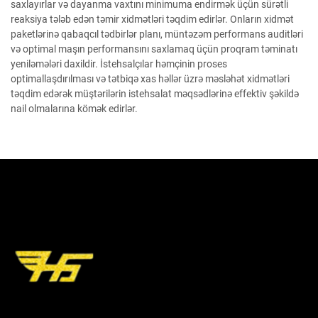
saxlayırlar və dayanma vaxtını minimuma endirmək üçün sürətli
reaksiya tələb edən təmir xidmətləri təqdim edirlər. Onların xidmət
paketlərinə qabaqcıl tədbirlər planı, müntəzəm performans auditləri
və optimal maşın performansını saxlamaq üçün proqram təminatı
yeniləmələri daxildir. İstehsalçılar həmçinin proses
optimallaşdırılması və tətbiqə xas həllər üzrə məsləhət xidmətləri
təqdim edərək müştərilərin istehsalat məqsədlərinə effektiv şəkildə
nail olmalarına kömək edirlər.