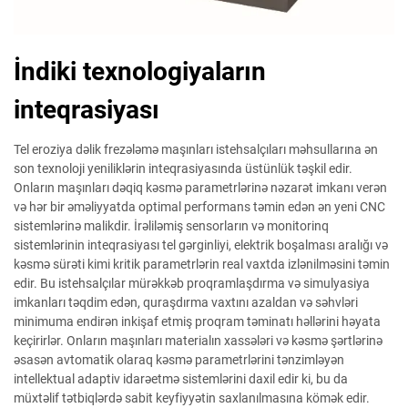
İndiki texnologiyaların
inteqrasiyası
Tel eroziya dəlik frezələmə maşınları istehsalçıları məhsullarına ən
son texnoloji yeniliklərin inteqrasiyasında üstünlük təşkil edir.
Onların maşınları dəqiq kəsmə parametrlərinə nəzarət imkanı verən
və hər bir əməliyyatda optimal performans təmin edən ən yeni CNC
sistemlərinə malikdir. İrəliləmiş sensorların və monitorinq
sistemlərinin inteqrasiyası tel gərginliyi, elektrik boşalması aralığı və
kəsmə sürəti kimi kritik parametrlərin real vaxtda izlənilməsini təmin
edir. Bu istehsalçılar mürəkkəb proqramlaşdırma və simulyasiya
imkanları təqdim edən, quraşdırma vaxtını azaldan və səhvləri
minimuma endirən inkişaf etmiş proqram təminatı həllərini həyata
keçirirlər. Onların maşınları materialın xassələri və kəsmə şərtlərinə
əsasən avtomatik olaraq kəsmə parametrlərini tənzimləyən
intellektual adaptiv idarəetmə sistemlərini daxil edir ki, bu da
müxtəlif tətbiqlərdə sabit keyfiyyətin saxlanılmasına kömək edir.