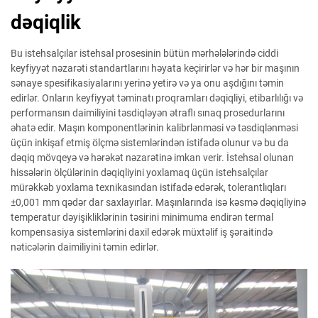
dəqiqlik
Bu istehsalçılar istehsal prosesinin bütün mərhələlərində ciddi
keyfiyyət nəzarəti standartlarını həyata keçirirlər və hər bir maşının
sənaye spesifikasiyalarını yerinə yetirə və ya onu aşdığını təmin
edirlər. Onların keyfiyyət təminatı proqramları dəqiqliyi, etibarlılığı və
performansın daimiliyini təsdiqləyən ətraflı sınaq prosedurlarını
əhatə edir. Maşın komponentlərinin kalibrlənməsi və təsdiqlənməsi
üçün inkişaf etmiş ölçmə sistemlərindən istifadə olunur və bu da
dəqiq mövqeyə və hərəkət nəzarətinə imkan verir. İstehsal olunan
hissələrin ölçülərinin dəqiqliyini yoxlamaq üçün istehsalçılar
mürəkkəb yoxlama texnikasından istifadə edərək, tolerantlıqları
±0,001 mm qədər dar saxlayırlar. Maşınlarında isə kəsmə dəqiqliyinə
temperatur dəyişikliklərinin təsirini minimuma endirən termal
kompensasiya sistemlərini daxil edərək müxtəlif iş şəraitində
nəticələrin daimiliyini təmin edirlər.