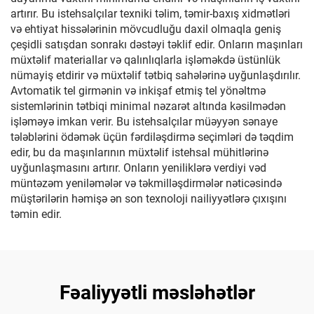
artırır. Bu istehsalçılar texniki təlim, təmir-baxış xidmətləri
və ehtiyat hissələrinin mövcudluğu daxil olmaqla geniş
çeşidli satışdan sonrakı dəstəyi təklif edir. Onların maşınları
müxtəlif materiallar və qalınlıqlarla işləməkdə üstünlük
nümayiş etdirir və müxtəlif tətbiq sahələrinə uyğunlaşdırılır.
Avtomatik tel girmənin və inkişaf etmiş tel yönəltmə
sistemlərinin tətbiqi minimal nəzarət altında kəsilmədən
işləməyə imkan verir. Bu istehsalçılar müəyyən sənaye
tələblərini ödəmək üçün fərdiləşdirmə seçimləri də təqdim
edir, bu da maşınlarının müxtəlif istehsal mühitlərinə
uyğunlaşmasını artırır. Onların yeniliklərə verdiyi vəd
müntəzəm yeniləmələr və təkmilləşdirmələr nəticəsində
müştərilərin həmişə ən son texnoloji nailiyyətlərə çıxışını
təmin edir.
Fəaliyyətli məsləhətlər