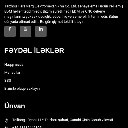
Taizhou HarsMarg Elektromexanikiya Co. Ltd. sənaye emalı üçün irəliləmiş
EDM həlləri təqdim edir. Bizim sürətli naqil EDM və CNC deləmə
maşınlarımız yüksək dəqiqlik, etibarlılıq və səmərəlilik təmin edir. Bütün
dünyada etimad edilir. Bu gün qiymət təklifi istəyin.
FƏYDƏL İLƏKLƏR
Haqqımızda
Məhsullar
SSS
Bizimlə əlaqə saxlayın
Ünvan
Tailiang küçəsi 11# Taizhou şəhəri, Cənubi Çinin Cənub vilayəti
+86-13182442305