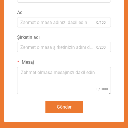
Ad
0/100
Şirkətin adı
0/200
Mesaj
0/1000
Göndər