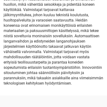
huollon, mikä vähentää seisokkeja ja pidentää koneen
käyttöikää. Valmistajat tarjoavat kattavaa
jälkimyyntitukea, johon kuuluu teknistä koulutusta,
huoltopalveluita ja varaosien saatavuutta. Heidän
koneensa ovat erinomaisen monikäyttöisiä erilaisten
materiaalien ja paksuusmittojen käsittelyssä, mikä tekee
niistä soveltuvia moninaisiin sovelluksiin. Automaattisen
langanvaihdon ja edistyneiden langanohjauksen
järjestelmien käyttöönotto takaavat jatkuvan käytön
vähäisellä valvonnalla. Valmistajat tarjoavat myös
mahdollisuuden räätälöintiin, jotta voidaan vastata
erityisiä teollisuustarpeita ja parantaa koneiden
sopeutumista erilaisiin tuotantoympäristöihin. Innovointiin
sitoutuminen johtaa säännöllisiin päivityksiin ja
parannuksiin, mikä takaakin asiakkaille aina viimeisimmän
teknologisen kehityksen hyödyntämisen.