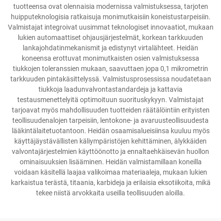
tuotteensa ovat olennaisia modernissa valmistuksessa, tarjoten
huipputeknologisia ratkaisuja monimutkaisiin koneistustarpeisiin.
Valmistajat integroivat uusimmat teknologiset innovaatiot, mukaan
lukien automaattiset ohjausjärjestelmät, korkean tarkkuuden
lankajohdatinmekanismit ja edistynyt virtalähteet. Heidän
koneensa erottuvat monimutkaisten osien valmistuksessa
tiukkojen toleranssien mukaan, saavuttaen jopa 0,1 mikrometrin
tarkkuuden pintakäsittelyssä. Valmistusprosessissa noudatetaan
tiukkoja laadunvalvontastandardeja ja kattavia
testausmenettelyitä optimoituun suorituskykyyn. Valmistajat
tarjoavat myös mahdollisuuden tuotteiden räätälöintiin erityisten
teollisuudenalojen tarpeisiin, lentokone- ja avaruusteollisuudesta
lääkintälaitetuotantoon. Heidän osaamisalueisiinsa kuuluu myös
käyttäjäystävällisten käliympäristöjen kehittäminen, älykkäiden
valvontajärjestelmien käyttöönotto ja ennaltaehkäisevän huollon
ominaisuuksien lisääminen. Heidän valmistamillaan koneilla
voidaan käsitellä laajaa valikoimaa materiaaleja, mukaan lukien
karkaistua terästä, titaania, karbideja ja erilaisia eksotiikoita, mikä
tekee niistä arvokkaita useilla teollisuuden aloilla.