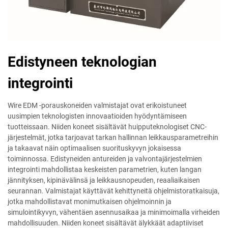
Edistyneen teknologian
integrointi
Wire EDM -porauskoneiden valmistajat ovat erikoistuneet
uusimpien teknologisten innovaatioiden hyödyntämiseen
tuotteissaan. Niiden koneet sisältävät huipputeknologiset CNC-
järjestelmät, jotka tarjoavat tarkan hallinnan leikkausparametreihin
ja takaavat näin optimaalisen suorituskyvyn jokaisessa
toiminnossa. Edistyneiden antureiden ja valvontajärjestelmien
integrointi mahdollistaa keskeisten parametrien, kuten langan
jännityksen, kipinävälinsä ja leikkausnopeuden, reaaliaikaisen
seurannan. Valmistajat käyttävät kehittyneitä ohjelmistoratkaisuja,
jotka mahdollistavat monimutkaisen ohjelmoinnin ja
simulointikyvyn, vähentäen asennusaikaa ja minimoimalla virheiden
mahdollisuuden. Niiden koneet sisältävät älykkäät adaptiiviset