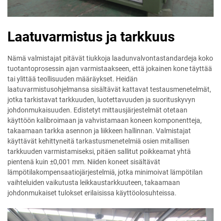
Laatuvarmistus ja tarkkuus
Nämä valmistajat pitävät tiukkoja laadunvalvontastandardeja koko
tuotantoprosessin ajan varmistaakseen, että jokainen kone täyttää
tai ylittää teollisuuden määräykset. Heidän
laatuvarmistusohjelmansa sisältävät kattavat testausmenetelmät,
jotka tarkistavat tarkkuuden, luotettavuuden ja suorituskyvyn
johdonmukaisuuden. Edistetyt mittausjärjestelmät otetaan
käyttöön kalibroimaan ja vahvistamaan koneen komponentteja,
takaamaan tarkka asennon ja liikkeen hallinnan. Valmistajat
käyttävät kehittyneitä tarkastusmenetelmiä osien mitallisen
tarkkuuden varmistamiseksi, pitäen sallitut poikkeamat yhtä
pientenä kuin ±0,001 mm. Niiden koneet sisältävät
lämpötilakompensaatiojärjestelmiä, jotka minimoivat lämpötilan
vaihteluiden vaikutusta leikkaustarkkuuteen, takaamaan
johdonmukaiset tulokset erilaisissa käyttöolosuhteissa.