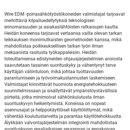
Wire EDM -porrasähkötyöstökoneiden valmistajat tarjoavat
merkittäviä kilpailuedellytyksiä teknologisen
erinomaisuuden ja asiakaslähtöisten ratkaisujen kautta.
Heidän koneensa tarjoavat vertaansa vailla olevan tarkan
leikkauksen monimutkaisten geometrioiden kanssa, mikä
mahdollistaa poikkeuksellisen tarkan työn ilman
mekaanista rasitusta työkappaleisiin. Heidän
toteuttamiensa edistyneiden ohjausjärjestelmien ansiosta
saavutetaan tasainen suorituskyky ja vähentynyt tarve
käyttäjän väliintuloon, mikä johtaa tuottavuuden
parantumiseen ja työvoimakustannusten laskemiseen.
Valmistajat kiinnittävät huomiota energiatehokkuuteen
suunnitelmissaan ja sisällyttävät ympäristöystävällisiä
piirteitä, jotka minimoivat sähkönkulutusta ilman
suorituskyvyn heikentymistä. Koneissa on nopeat
asennusajat ja helppokäyttöiset käyttöliittymät, mikä
vähentää koulutustarvetta ja parantaa käyttötehokkuutta.
Älykkään valvontajärjestelmän integrointi mahdollistaa
suorituskyvyn reaaliaikaisen seurannan ja ennakoivan