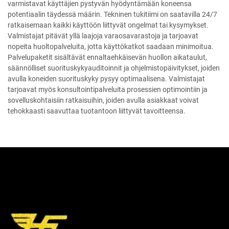
varmistavat käyttäjien pystyvän hyödyntämään koneensa
potentiaalin täydessä määrin. Tekninen tukitiimi on saatavilla 24/7
ratkaisemaan kaikki käyttöön liittyvät ongelmat tai kysymykset.
Valmistajat pitävät yllä laajoja varaosavarastoja ja tarjoavat
nopeita huoltopalveluita, jotta käyttökatkot saadaan minimoitua.
Palvelupaketit sisältävät ennaltaehkäisevän huollon aikataulut,
säännölliset suorituskykyauditoinnit ja ohjelmistopäivitykset, joiden
avulla koneiden suorituskyky pysyy optimaalisena. Valmistajat
tarjoavat myös konsultointipalveluita prosessien optimointiin ja
sovelluskohtaisiin ratkaisuihin, joiden avulla asiakkaat voivat
tehokkaasti saavuttaa tuotantoon liittyvät tavoitteensa.