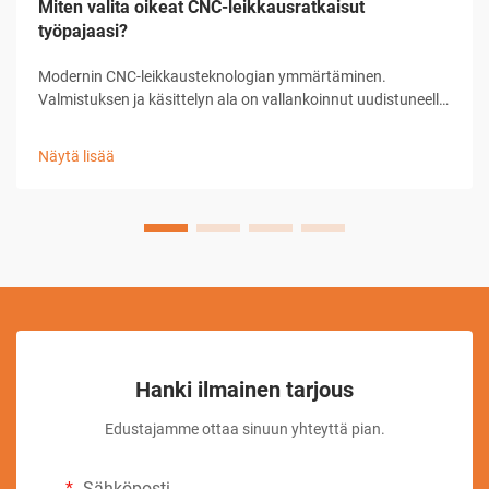
Miten valita oikeat CNC-leikkausratkaisut
työpajaasi?
Modernin CNC-leikkausteknologian ymmärtäminen.
Valmistuksen ja käsittelyn ala on vallankoinnut uudistuneella
CNC-leikkausratkaisulla, joka on muuttanut tapaa, jolla
työpajat lähestyvät tarkkuusleikkaustehtäviä. Nämä
Näytä lisää
kehittyneet järjestelmät yhdistävät tietokoneen ...
Hanki ilmainen tarjous
Edustajamme ottaa sinuun yhteyttä pian.
Sähköposti