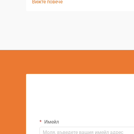
Вижте повече
революционизиран от CNC режещи
решения, които трансформират
начина, по който цеховете подхождат
към задачите за прецизно рязане.
Тези сложни системи комбинират
компютърно-...
Имейл