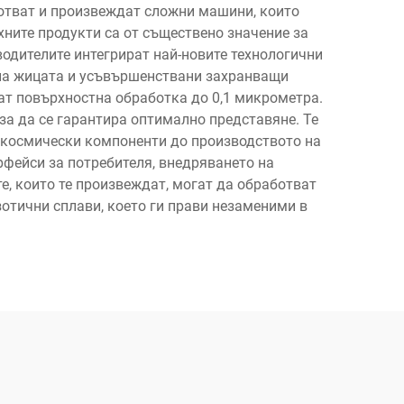
отват и произвеждат сложни машини, които
ните продукти са от съществено значение за
одителите интегрират най-новите технологични
 на жицата и усъвършенствани захранващи
гат повърхностна обработка до 0,1 микрометра.
за да се гарантира оптимално представяне. Те
иокосмически компоненти до производството на
рфейси за потребителя, внедряването на
, които те произвеждат, могат да обработват
отични сплави, което ги прави незаменими в