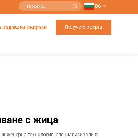
BG
Получете оферта
о Задавани Въпроси
иване с жица
 инженерна технология, специализирали в