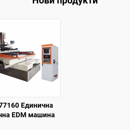
Нови продукти
77160 Единична
чна EDM машина