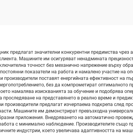
дник предлагат значителни конкурентни предимства чрез 
клиента. Машините им осигуряват ненадмината прецизност
ключителна точност без механично напрежение върху обра
постоянни показатели на работа и намалено участие на оп
зи производители поставят енергийната ефективност на пъ
нергопотреблението, без да компрометират оптималното п
което намалява изискванията за обучение и подобрява оп
а проследяване на представянето в реално време и преди
зи производители предлагат изчерпаема подкрепа след про
 части. Машините им демонстрират превъзходна универсал
образни приложения. Внедряването на автоматично провеж
работа с минимално наблюдение. Производителите също пр
личните индустрии, което увеличава адаптивността на маш