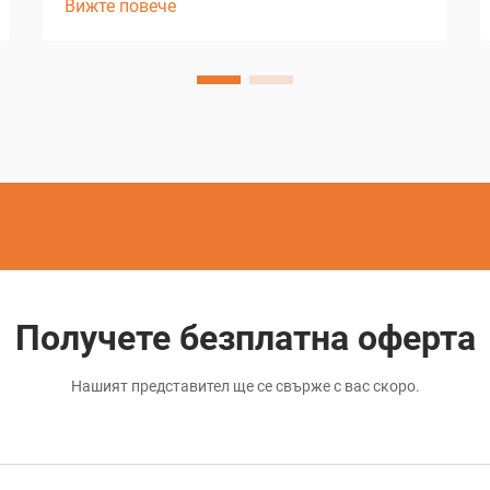
Вижте повече
безпрецедентна точност и
универсалност при създаването на
микроразходи и сложни геометрии.
Тази напреднала машинна технология
използва електрически разряд за
отстраняване на материал, което
позволява производ...
Получете безплатна оферта
Нашият представител ще се свърже с вас скоро.