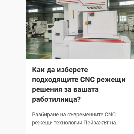
Как да изберете
подходящите CNC режещи
решения за вашата
работилница?
Разбиране на съвременните CNC
режещи технологии Пейзажът на
производството и обработката е бил