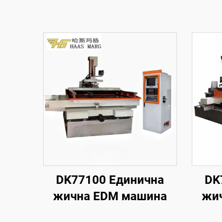
DK77100 Единична
DK
жична EDM машина
жи