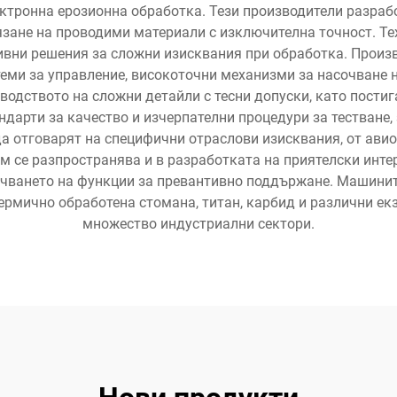
ктронна ерозионна обработка. Тези производители разраб
язане на проводими материали с изключителна точност. Тех
вни решения за сложни изисквания при обработка. Произв
еми за управление, високоточни механизми за насочване
водството на сложни детайли с тесни допуски, като пости
дарти за качество и изчерпателни процедури за тестване, 
да отговарят на специфични отраслови изисквания, от ав
м се разпространява и в разработката на приятелски инте
чването на функции за превантивно поддържане. Машините
ермично обработена стомана, титан, карбид и различни екз
множество индустриални сектори.