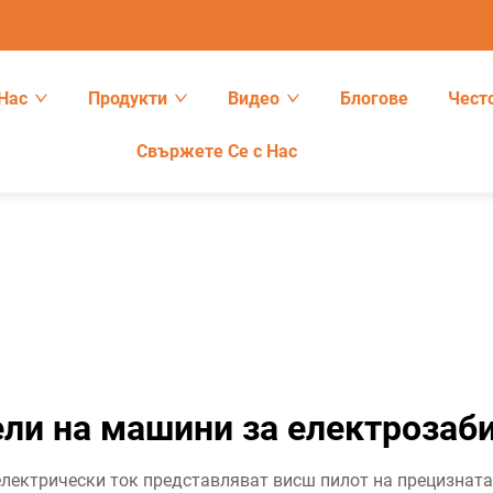
Нас
Продукти
Видео
Блогове
Чест
Свържете Се с Нас
ли на машини за електрозаб
електрически ток представляват висш пилот на прецизната