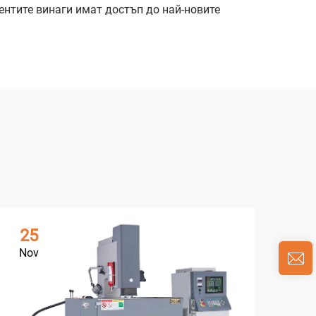
ентите винаги имат достъп до най-новите
25
1
Nov
De