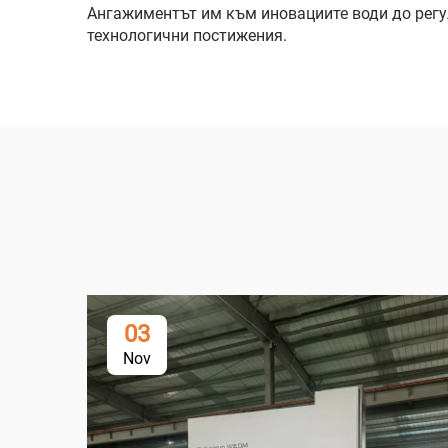
Ангажиментът им към иновациите води до регул
технологични постижения.
03
Nov