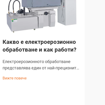
Какво е електроерозионно
обработване и как работи?
За
Електроерозионното обработване
ди
представлява един от най-прецизните
об
и универсални производствени
ма
Вижте повече
процеси в съвременното
индустриално производство. Тази
Съв
напреднала технология използва
стр
контролирани електрически разряди
пре