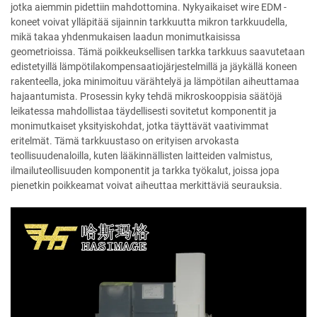
jotka aiemmin pidettiin mahdottomina. Nykyaikaiset wire EDM -
koneet voivat ylläpitää sijainnin tarkkuutta mikron tarkkuudella,
mikä takaa yhdenmukaisen laadun monimutkaisissa
geometrioissa. Tämä poikkeuksellisen tarkka tarkkuus saavutetaan
edistetyillä lämpötilakompensaatiojärjestelmillä ja jäykällä koneen
rakenteella, joka minimoituu värähtelyä ja lämpötilan aiheuttamaa
hajaantumista. Prosessin kyky tehdä mikroskooppisia säätöjä
leikatessa mahdollistaa täydellisesti sovitetut komponentit ja
monimutkaiset yksityiskohdat, jotka täyttävät vaativimmat
eritelmät. Tämä tarkkuustaso on erityisen arvokasta
teollisuudenaloilla, kuten lääkinnällisten laitteiden valmistus,
ilmailuteollisuuden komponentit ja tarkka työkalut, joissa jopa
pienetkin poikkeamat voivat aiheuttaa merkittäviä seurauksia.