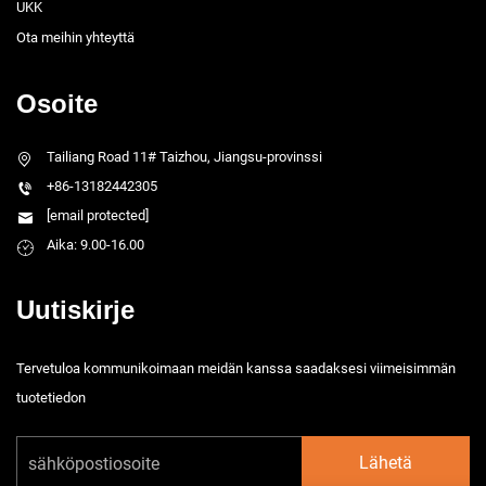
UKK
Ota meihin yhteyttä
Osoite
Tailiang Road 11# Taizhou, Jiangsu-provinssi
+86-13182442305
[email protected]
Aika: 9.00-16.00
Uutiskirje
Tervetuloa kommunikoimaan meidän kanssa saadaksesi viimeisimmän
tuotetiedon
Lähetä