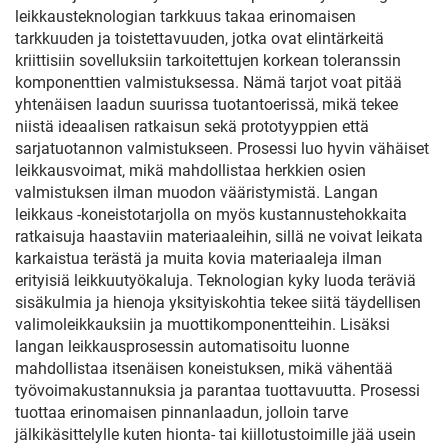
leikkausteknologian tarkkuus takaa erinomaisen
tarkkuuden ja toistettavuuden, jotka ovat elintärkeitä
kriittisiin sovelluksiin tarkoitettujen korkean toleranssin
komponenttien valmistuksessa. Nämä tarjot voat pitää
yhtenäisen laadun suurissa tuotantoerissä, mikä tekee
niistä ideaalisen ratkaisun sekä prototyyppien että
sarjatuotannon valmistukseen. Prosessi luo hyvin vähäiset
leikkausvoimat, mikä mahdollistaa herkkien osien
valmistuksen ilman muodon vääristymistä. Langan
leikkaus -koneistotarjolla on myös kustannustehokkaita
ratkaisuja haastaviin materiaaleihin, sillä ne voivat leikata
karkaistua terästä ja muita kovia materiaaleja ilman
erityisiä leikkuutyökaluja. Teknologian kyky luoda teräviä
sisäkulmia ja hienoja yksityiskohtia tekee siitä täydellisen
valimoleikkauksiin ja muottikomponentteihin. Lisäksi
langan leikkausprosessin automatisoitu luonne
mahdollistaa itsenäisen koneistuksen, mikä vähentää
työvoimakustannuksia ja parantaa tuottavuutta. Prosessi
tuottaa erinomaisen pinnanlaadun, jolloin tarve
jälkikäsittelylle kuten hionta- tai kiillotustoimille jää usein