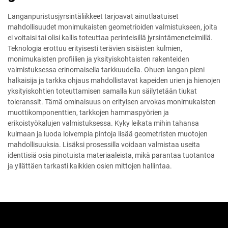
Langanpuristusjyrsintäliikkeet tarjoavat ainutlaatuiset
mahdollisuudet monimukaisten geometrioiden valmistukseen, joita
ei voitaisi tai olisi kallis toteuttaa perinteisillä jyrsintämenetelmillä.
Teknologia erottuu erityisesti terävien sisäisten kulmien,
monimukaisten profiilien ja yksityiskohtaisten rakenteiden
valmistuksessa erinomaisella tarkkuudella. Ohuen langan pieni
halkaisija ja tarkka ohjaus mahdollistavat kapeiden urien ja hienojen
yksityiskohtien toteuttamisen samalla kun säilytetään tiukat
toleranssit. Tämä ominaisuus on erityisen arvokas monimukaisten
muottikomponenttien, tarkkojen hammaspyörien ja
erikoistyökalujen valmistuksessa. Kyky leikata mihin tahansa
kulmaan ja luoda loivempia pintoja lisää geometristen muotojen
mahdollisuuksia. Lisäksi prosessilla voidaan valmistaa useita
identtisiä osia pinotuista materiaaleista, mikä parantaa tuotantoa
ja yllättäen tarkasti kaikkien osien mittojen hallintaa.