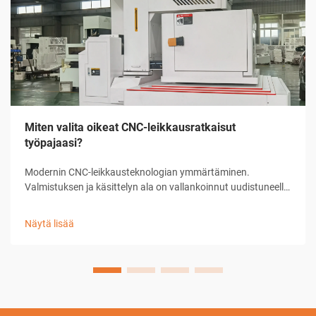
Miten valita oikeat CNC-leikkausratkaisut
työpajaasi?
Modernin CNC-leikkausteknologian ymmärtäminen.
Valmistuksen ja käsittelyn ala on vallankoinnut uudistuneella
CNC-leikkausratkaisulla, joka on muuttanut tapaa, jolla
työpajat lähestyvät tarkkuusleikkaustehtäviä. Nämä
Näytä lisää
kehittyneet järjestelmät yhdistävät tietokoneen ...