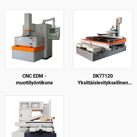
CNC EDM -
DK77120
muottilyöntikone
Yksittäislevityksellinen
langanpuristuskone