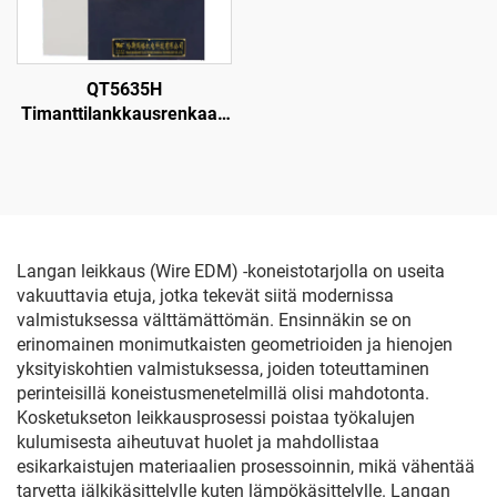
QT5635H
Timanttilankkausrenkaan
leikkauskone
Langan leikkaus (Wire EDM) -koneistotarjolla on useita
vakuuttavia etuja, jotka tekevät siitä modernissa
valmistuksessa välttämättömän. Ensinnäkin se on
erinomainen monimutkaisten geometrioiden ja hienojen
yksityiskohtien valmistuksessa, joiden toteuttaminen
perinteisillä koneistusmenetelmillä olisi mahdotonta.
Kosketukseton leikkausprosessi poistaa työkalujen
kulumisesta aiheutuvat huolet ja mahdollistaa
esikarkaistujen materiaalien prosessoinnin, mikä vähentää
tarvetta jälkikäsittelylle kuten lämpökäsittelylle. Langan