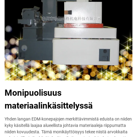
Monipuolisuus
materiaalinkäsittelyssä
Yhden langan EDM-konepajojen merkittävimmistä eduista on niiden
kyky käsitellä laajaa alueellista johtavia materiaaleja riippumatta
niiden kovuudesta. Tämä monikäyttöisyys tekee niistä arvokkaita