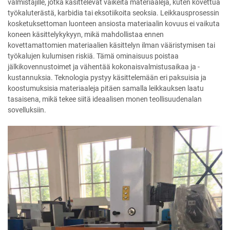
valmistajille, jotka käsittelevät vaikeita materiaaleja, kuten kovettua
työkaluterästä, karbidia tai eksotiikoita seoksia. Leikkausprosessin
kosketuksettoman luonteen ansiosta materiaalin kovuus ei vaikuta
koneen käsittelykykyyn, mikä mahdollistaa ennen
kovettamattomien materiaalien käsittelyn ilman vääristymisen tai
työkalujen kulumisen riskiä. Tämä ominaisuus poistaa
jälkikovennustoimet ja vähentää kokonaisvalmistusaikaa ja -
kustannuksia. Teknologia pystyy käsittelemään eri paksuisia ja
koostumuksisia materiaaleja pitäen samalla leikkauksen laatu
tasaisena, mikä tekee siitä ideaalisen monen teollisuudenalan
sovelluksiin.