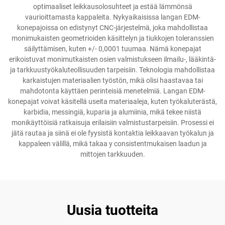
optimaaliset leikkausolosuhteet ja estää lämmönsä
vaurioittamasta kappaleita. Nykyaikaisissa langan EDM-
konepajoissa on edistynyt CNC-järjestelmä, joka mahdollistaa
monimukaisten geometrioiden käsittelyn ja tiukkojen toleranssien
säilyttämisen, kuten +/- 0,0001 tuumaa. Nämä konepajat
erikoistuvat monimutkaisten osien valmistukseen ilmailu-, lääkintä-
ja tarkkuustyökaluteollisuuden tarpeisiin. Teknologia mahdollistaa
karkaistujen materiaalien työstön, mikä olisi haastavaa tai
mahdotonta käyttäen perinteisiä menetelmiä. Langan EDM-
konepajat voivat käsitellä useita materiaaleja, kuten työkaluterästä,
karbidia, messingiä, kuparia ja alumiinia, mikä tekee niistä
monikäyttöisiä ratkaisuja erilaisiin valmistustarpeisiin. Prosessi ei
jätä rautaa ja siinä ei ole fyysistä kontaktia leikkaavan työkalun ja
kappaleen välillä, mikä takaa y consistentmukaisen laadun ja
mittojen tarkkuuden.
Uusia tuotteita