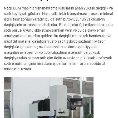
Naqil EDM maşınları ənənəvi emal üsullarını aşan yüksək dəqiqlik və
səth keyfiyyəti göstərir. Nəzarətli elektrik boşalması prosesi minimal
istilik təsir zonası yaradır, bu da səth bütövlüyünün və ölçülərin
dəqiqliyinin artmasına səbəb olur. Bu maşınlar 0,1 mikrometrə qədər
səth pürüz-lüyünü əldə etməyə imkan verir və bu da əlavə emal
əməliyyatlarını aradan qaldırır. Bu dəqiqlik mürəkkəb həndəsələr və
müxtəlif material qalınlıqları üzrə sabit şəkildə saxlanılır. Mikron
dəqiqliklə işarələnmiş sıx toleransları saxlama qabiliyyəti bu
maşınları aviapesnək və tibbi cihazların istehsalında yüksək
dəqiqliyə tələb olunan tətbiqlər üçün əvəzsiz edir. Yüksək keyfiyyətli
səth emalı həmçinin hissələrin iş performansını artırır və xidmət
müddətini uzadır.