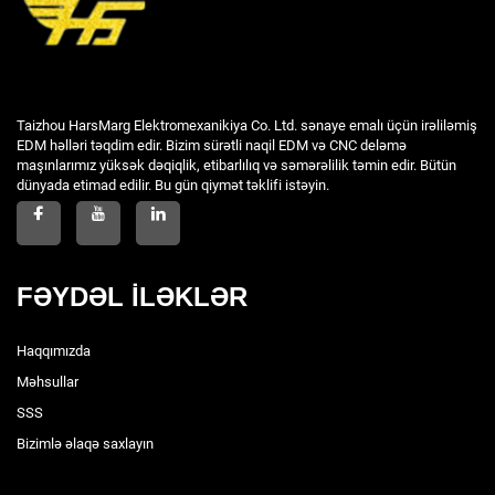
Taizhou HarsMarg Elektromexanikiya Co. Ltd. sənaye emalı üçün irəliləmiş
EDM həlləri təqdim edir. Bizim sürətli naqil EDM və CNC deləmə
maşınlarımız yüksək dəqiqlik, etibarlılıq və səmərəlilik təmin edir. Bütün
dünyada etimad edilir. Bu gün qiymət təklifi istəyin.
FƏYDƏL İLƏKLƏR
Haqqımızda
Məhsullar
SSS
Bizimlə əlaqə saxlayın