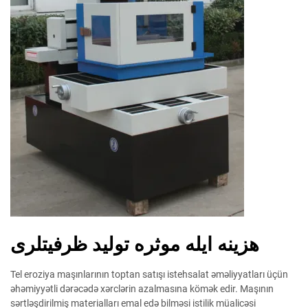
هزینه ایله موثره تولید ظرفیتلری
Tel eroziya maşınlarının toptan satışı istehsalat əməliyyatları üçün
əhəmiyyətli dərəcədə xərclərin azalmasına kömək edir. Maşının
sərtləşdirilmiş materialları emal edə bilməsi istilik müalicəsi