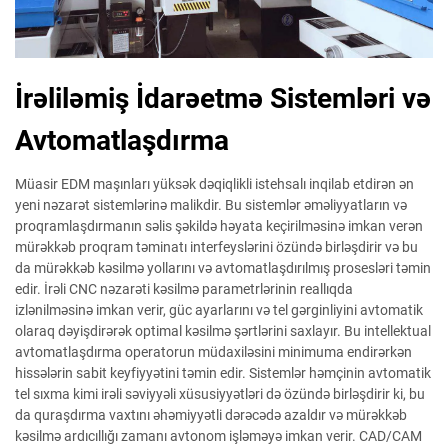
İrəliləmiş İdarəetmə Sistemləri və
Avtomatlaşdırma
Müasir EDM maşınları yüksək dəqiqlikli istehsalı inqilab etdirən ən
yeni nəzarət sistemlərinə malikdir. Bu sistemlər əməliyyatların və
proqramlaşdırmanın səlis şəkildə həyata keçirilməsinə imkan verən
mürəkkəb proqram təminatı interfeyslərini özündə birləşdirir və bu
da mürəkkəb kəsilmə yollarını və avtomatlaşdırılmış prosesləri təmin
edir. İrəli CNC nəzarəti kəsilmə parametrlərinin reallıqda
izlənilməsinə imkan verir, güc ayarlarını və tel gərginliyini avtomatik
olaraq dəyişdirərək optimal kəsilmə şərtlərini saxlayır. Bu intellektual
avtomatlaşdırma operatorun müdaxiləsini minimuma endirərkən
hissələrin sabit keyfiyyətini təmin edir. Sistemlər həmçinin avtomatik
tel sıxma kimi irəli səviyyəli xüsusiyyətləri də özündə birləşdirir ki, bu
da quraşdırma vaxtını əhəmiyyətli dərəcədə azaldır və mürəkkəb
kəsilmə ardıcıllığı zamanı avtonom işləməyə imkan verir. CAD/CAM