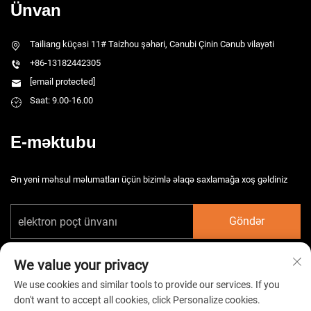
Ünvan
Tailiang küçəsi 11# Taizhou şəhəri, Cənubi Çinin Cənub vilayəti
+86-13182442305
[email protected]
Saat: 9.00-16.00
E-məktubu
Ən yeni məhsul məlumatları üçün bizimlə əlaqə saxlamağa xoş gəldiniz
Göndər
We value your privacy
We use cookies and similar tools to provide our services. If you
don't want to accept all cookies, click Personalize cookies.