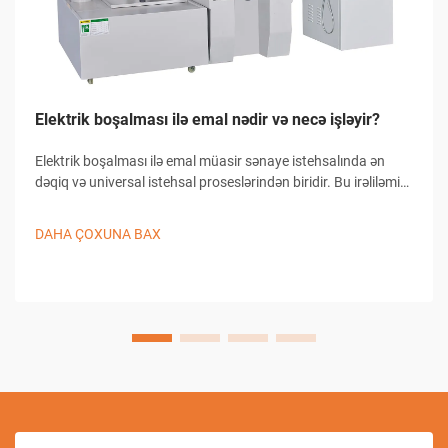
Elektrik boşalması ilə emal nədir və necə işləyir?
Elektrik boşalması ilə emal müasir sənaye istehsalında ən
dəqiq və universal istehsal proseslərindən biridir. Bu irəliləmiş
emal üsulu materialın keçirici iş detallarından çıxarılması üçün
nəzarət olunan elektrik boşalmalarından istifadə edir...
DAHA ÇOXUNA BAX