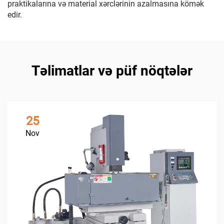
praktikalarına və material xərclərinin azalmasına kömək
edir.
Təlimatlar və püf nöqtələr
25
Nov