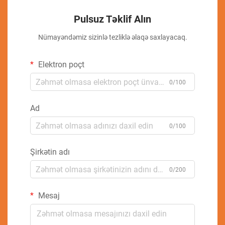
Pulsuz Təklif Alın
Nümayəndəmiz sizinlə tezliklə əlaqə saxlayacaq.
Elektron poçt
0/100
Ad
0/100
Şirkətin adı
0/200
Mesaj