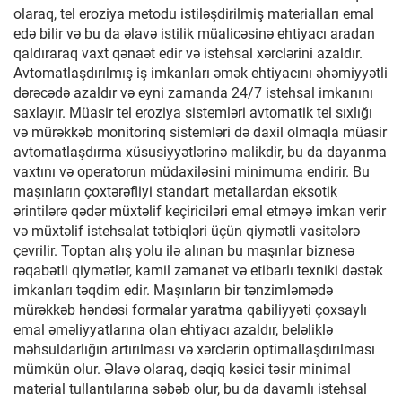
olaraq, tel eroziya metodu istiləşdirilmiş materialları emal
edə bilir və bu da əlavə istilik müalicəsinə ehtiyacı aradan
qaldıraraq vaxt qənaət edir və istehsal xərclərini azaldır.
Avtomatlaşdırılmış iş imkanları əmək ehtiyacını əhəmiyyətli
dərəcədə azaldır və eyni zamanda 24/7 istehsal imkanını
saxlayır. Müasir tel eroziya sistemləri avtomatik tel sıxlığı
və mürəkkəb monitorinq sistemləri də daxil olmaqla müasir
avtomatlaşdırma xüsusiyyətlərinə malikdir, bu da dayanma
vaxtını və operatorun müdaxiləsini minimuma endirir. Bu
maşınların çoxtərəfliyi standart metallardan eksotik
ərintilərə qədər müxtəlif keçiriciləri emal etməyə imkan verir
və müxtəlif istehsalat tətbiqləri üçün qiymətli vasitələrə
çevrilir. Toptan alış yolu ilə alınan bu maşınlar biznesə
rəqabətli qiymətlər, kamil zəmanət və etibarlı texniki dəstək
imkanları təqdim edir. Maşınların bir tənzimləmədə
mürəkkəb həndəsi formalar yaratma qabiliyyəti çoxsaylı
emal əməliyyatlarına olan ehtiyacı azaldır, beləliklə
məhsuldarlığın artırılması və xərclərin optimallaşdırılması
mümkün olur. Əlavə olaraq, dəqiq kəsici təsir minimal
material tullantılarına səbəb olur, bu da davamlı istehsal