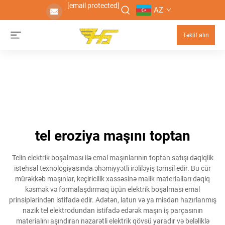
[email protected]
AZ
Təklif alın
tel eroziya maşını toptan
Telin elektrik boşalması ilə emal maşınlarının toptan satışı dəqiqlik
istehsal texnologiyasında əhəmiyyətli irəliləyiş təmsil edir. Bu cür
mürəkkəb maşınlar, keçiricilik xassəsinə malik materialları dəqiq
kəsmək və formalaşdırmaq üçün elektrik boşalması emal
prinsiplərindən istifadə edir. Adətən, latun və ya misdan hazırlanmış
nazik tel elektrodundan istifadə edərək maşın iş parçasının
materialını aşındıran nəzarətli elektrik qövsü yaradır və beləliklə