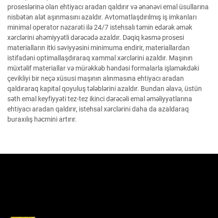
proseslərinə olan ehtiyacı aradan qaldırır və ənənəvi emal üsullarına
nisbətən alət aşınmasını azaldır. Avtomatlaşdırılmış iş imkanları
minimal operator nəzarəti ilə 24/7 istehsalı təmin edərək əmək
xərclərini əhəmiyyətli dərəcədə azaldır. Dəqiq kəsmə prosesi
materialların itki səviyyəsini minimuma endirir, materiallardan
istifadəni optimallaşdıraraq xammal xərclərini azaldır. Maşının
müxtəlif materiallar və mürəkkəb həndəsi formalarla işləməkdəki
çevikliyi bir neçə xüsusi maşının alınmasına ehtiyacı aradan
qaldıraraq kapital qoyuluş tələblərini azaldır. Bundan əlavə, üstün
səth emal keyfiyyəti tez-tez ikinci dərəcəli emal əməliyyatlarına
ehtiyacı aradan qaldırır, istehsal xərclərini daha da azaldaraq
buraxılış həcmini artırır.