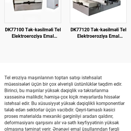
DK77100 Tək-kəsilməli Tel
DK77120 Tək-kəsilməli Tel
Elektroeroziya Emal
Elektroeroziya Emal
Maşını
Maşını
Tel eroziya maşınlarının toptan satışı istehsalat
müəssisələri üçün bir çox əlverişli üstünlüklər təqdim edir.
Birinci, bu maşınlar yüksək dəqiqlik və təkrarlanma
xassəsinə malikdir, həmişə çox kiçik meyarlarda hissələr
istehsal edir. Bu xüsusiyyət yüksək dəqiqlikli komponentlər
tələb edən sektorlar üçün vacibdir. Qeyri-təmaslı kəsici
proses materialda mexaniki gərginliyi aradan qaldırır,
deformasiyanı qarşısını alır və səth keyfiyyətinin yüksək
olmasına təminat verir. Ənənəvi emal üsullarından fərqli