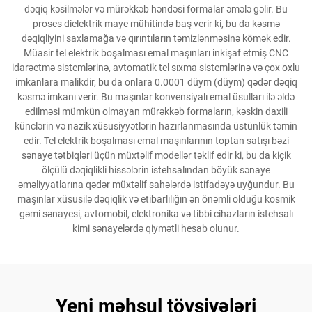
dəqiq kəsilmələr və mürəkkəb həndəsi formalar əmələ gəlir. Bu
proses dielektrik maye mühitində baş verir ki, bu da kəsmə
dəqiqliyini saxlamağa və qırıntıların təmizlənməsinə kömək edir.
Müasir tel elektrik boşalması emal maşınları inkişaf etmiş CNC
idarəetmə sistemlərinə, avtomatik tel sıxma sistemlərinə və çox oxlu
imkanlara malikdir, bu da onlara 0.0001 düym (düym) qədər dəqiq
kəsmə imkanı verir. Bu maşınlar konvensiyalı emal üsulları ilə əldə
edilməsi mümkün olmayan mürəkkəb formaların, kəskin daxili
künclərin və nazik xüsusiyyətlərin hazırlanmasında üstünlük təmin
edir. Tel elektrik boşalması emal maşınlarının toptan satışı bəzi
sənaye tətbiqləri üçün müxtəlif modellər təklif edir ki, bu da kiçik
ölçülü dəqiqlikli hissələrin istehsalından böyük sənaye
əməliyyatlarına qədər müxtəlif sahələrdə istifadəyə uyğundur. Bu
maşınlar xüsusilə dəqiqlik və etibarlılığın ən önəmli olduğu kosmik
gəmi sənayesi, avtomobil, elektronika və tibbi cihazların istehsalı
kimi sənayelərdə qiymətli hesab olunur.
Yeni məhsul tövsiyələri