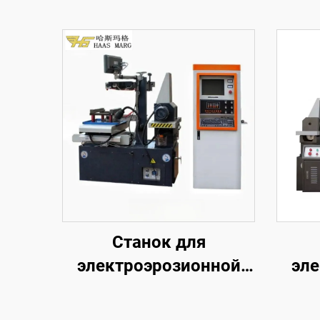
Станок для
электроэрозионной
эле
обработки
проволочным