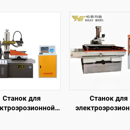
Станок для
Станок для
ктроэрозионной
электроэрозио
обработки
обработки
проволочным
проволочны