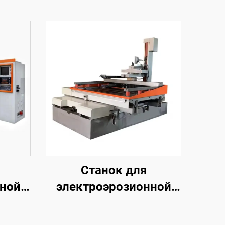
Станок для
нной
электроэрозионной
обработки
м
проволочным