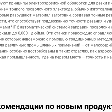
зуют принципы электроэрозионной обработки для резки 
ием тонкого проволочного электрода, обычно изготовленно
орые разрушают материал заготовки, создавая точные ре
сти, что способствует поддержанию точности резания и 
мами ЧПУ, автоматической системой заправки проволоки 
сками до 0,0001 дюйма. Эти станки превосходно справляю
ение которых невозможно с помощью традиционных методов
для различных промышленных применений — от мелкосерий
нки особенно востребованы в таких отраслях, как аэроко
ая промышленность, где на первом месте — точность и н
комендации по новым продук