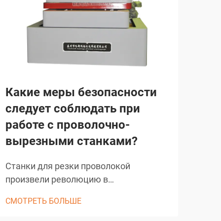
Какие меры безопасности
Ка
следует соблюдать при
пр
работе с проволочно-
по
вырезными станками?
Сов
точ
Станки для резки проволокой
над
произвели революцию в
СМО
кон
прецизионном производстве в
СМОТРЕТЬ БОЛЬШЕ
мен
различных отраслях, обеспечивая
лан
беспрецедентную точность при