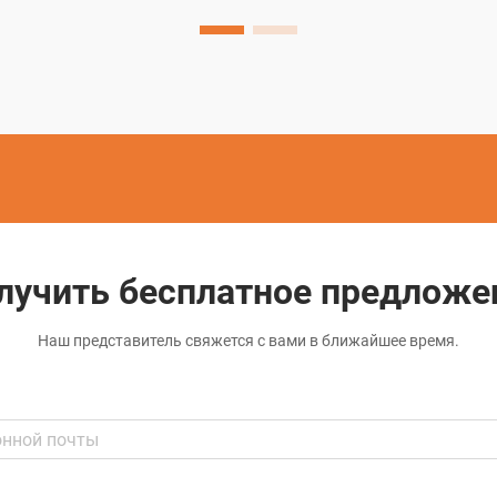
промышленности. Этот передовой
метод использует контролируемые
электрические разряды для удаления
материала с проводящих...
лучить бесплатное предложе
Наш представитель свяжется с вами в ближайшее время.