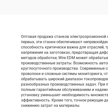
электродом
однопроходного реза
одн
DK7720
Оптовая продажа станков электроэрозионной о
первых, эти станки обеспечивают непревзойде
способность критически важна для отраслей, 
напряжения на заготовках, предотвращая дефо
методов обработки, Wire EDM может обрабаты
производственные затраты. Возможность авто
круглосуточного производства. Современные
проволоки и сложные системы мониторинга, чт
обрабатывать широкий диапазон токопроводящ
разнообразных производственных задач. При 
полным гарантийным обслуживанием и надежно
установку уменьшает необходимость множеств
эффективность. Кроме того, точное режущее д
снижению затрат на материалы.