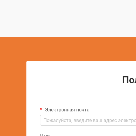
электрические разряды для удаления
материала с проводящих заготовок...
По
Электронная почта