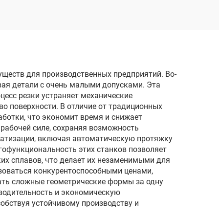
электродом
реза
однопроходного реза
DK77120
уществ для производственных предприятий. Во-
вая детали с очень малыми допусками. Эта
цесс резки устраняет механические
о поверхности. В отличие от традиционных
ботки, что экономит время и снижает
рабочей силе, сохраняя возможность
матизации, включая автоматическую протяжку
гофункциональность этих станков позволяет
их сплавов, что делает их незаменимыми для
ьзоваться конкурентоспособными ценами,
ать сложные геометрические формы за одну
водительность и экономическую
собствуя устойчивому производству и