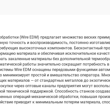
электродом
электродом
опроходного реза
однопроходного 
DK7763
DK77100
бработки (Wire EDM) предлагает множество веских преим
нную точность и воспроизводимость, постоянно изготавли
требующих высокоточных компонентов. Бесконтактный про
рмацию материала и обеспечивая исключительное качеств
вать закаленные материалы без дополнительной термообра
матической работы значительно сокращает потребность в 
 системы Wire EDM оснащены передовыми функциями авто
о минимизирует простой и вмешательство оператора. Мно
их материалов — от стандартных металлов до экзотическ
покупке через оптовые каналы предприятия могут воспол
й технической поддержкой. Способность станков создав
енных операций механической обработки, повышая произ
ействие приводит к минимальным потерям материала, спо