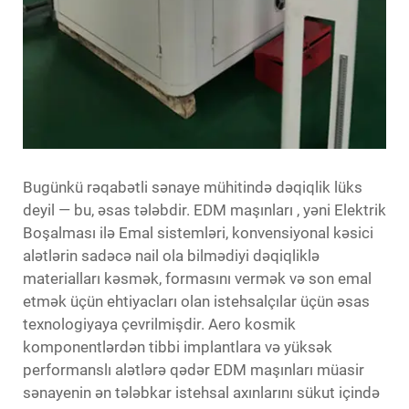
Bugünkü rəqabətli sənaye mühitində dəqiqlik lüks
deyil — bu, əsas tələbdir.
EDM maşınları
, yəni Elektrik
Boşalması ilə Emal sistemləri, konvensiyonal kəsici
alətlərin sadəcə nail ola bilmədiyi dəqiqliklə
materialları kəsmək, formasını vermək və son emal
etmək üçün ehtiyacları olan istehsalçılar üçün əsas
texnologiyaya çevrilmişdir. Aero kosmik
komponentlərdən tibbi implantlara və yüksək
performanslı alətlərə qədər EDM maşınları müasir
sənayenin ən tələbkar istehsal axınlarını sükut içində