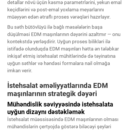
detallar növü üçün kəsmə parametrlərini, yekun emal
keçidlərini və post-emal yoxlama meyarlarını
müəyyən edən ətraflı proses vərəqləri hazırlayır.
Bu səth bütövlüyü ilə bağlı məsələlərin başa
düşülməsi EDM maşınlarının dəyərini azaltmır — onu
kontekstdə yerləşdirir. Uyğun proses bilikləri ilə
istifadə olunduqda EDM maşınları hətta ən tələbkar
inkişaf etmiş istehsalat mühitlərində də təyinatına
uyğun səthlər və həndəsi formalara nail olmağa
imkan verir.
İstehsalat əməliyyatlarında EDM
maşınlarının strategik dəyəri
Mühəndislik səviyyəsində istehsalata
uyğun dizaynı dəstəkləmək
İstehsalat müəssisəsində EDM maşınlarının olması
mühəndislərin çertyojda göstərə biləcəyi şeyləri