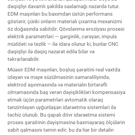
dəqiqliyi davamlı şəkildə saxlamağı nəzərdə tutur.
EDM maşınları bu baxımdan üstün performans
göstərir, çünki onların materialı çıxarma mexanizmi
öz doğasında sabitdir. Qövslənmə eroziyası prosesi
elektrik parametrləri — gərginlik, cərəyan, impuls
müddəti və tezlik — ilə idarə olunur ki, bunlar CNC
dəqiqliyi ilə dəqiq nəzarət edilə bilər və
təkrarlanabilir.
Müasir EDM maşınları, boşluq şəraitini real vaxtda
izləyən və maye süzülməsinin səmərəliliyində,
elektrod aşınmasında və materialın birtərəfli
olmamasında baş verən dəyişiklikləri kompensasiya
etmək üçün parametrləri avtomatik olaraq
tənzimləyən uyğunlaşan idarəetmə sistemləri ilə
təchiz olunub. Bu qapalı dövr idarəetmə sistemi
proses şəraitinin dəyişməsinə baxmayaraq ölçülərin
sabit qalmasını təmin edir; bu da hər bir detalin