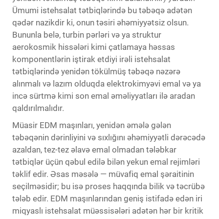
Ümumi istehsalat tətbiqlərində bu təbəqə adətən
qədər nazikdir ki, onun təsiri əhəmiyyətsiz olsun.
Bununla belə, turbin pərləri və ya struktur
aerokosmik hissələri kimi çatlamaya həssas
komponentlərin iştirak etdiyi irəli istehsalat
tətbiqlərində yenidən tökülmüş təbəqə nəzərə
alınmalı və lazım olduqda elektrokimyəvi emal və ya
incə sürtmə kimi son emal əməliyyatları ilə aradan
qaldırılmalıdır.
Müasir EDM maşınları, yenidən əmələ gələn
təbəqənin dərinliyini və sıxlığını əhəmiyyətli dərəcədə
azaldan, tez-tez əlavə emal olmadan tələbkar
tətbiqlər üçün qəbul edilə bilən yekun emal rejimləri
təklif edir. Əsas məsələ — müvafiq emal şəraitinin
seçilməsidir; bu isə proses haqqında bilik və təcrübə
tələb edir. EDM maşınlarından geniş istifadə edən iri
miqyaslı istehsalat müəssisələri adətən hər bir kritik