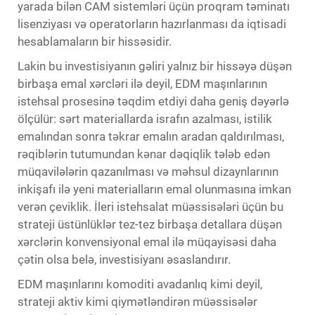
yarada bilən CAM sistemləri üçün proqram təminatı
lisenziyası və operatorların hazırlanması da iqtisadi
hesablamaların bir hissəsidir.
Lakin bu investisiyanın gəliri yalnız bir hissəyə düşən
birbaşa emal xərcləri ilə deyil, EDM maşınlarının
istehsal prosesinə təqdim etdiyi daha geniş dəyərlə
ölçülür: sərt materiallarda israfın azalması, istilik
emalından sonra təkrar emalın aradan qaldırılması,
rəqiblərin tutumundan kənar dəqiqlik tələb edən
müqavilələrin qazanılması və məhsul dizaynlarının
inkişafı ilə yeni materialların emal olunmasına imkan
verən çeviklik. İleri istehsalat müəssisələri üçün bu
strateji üstünlüklər tez-tez birbaşa detallara düşən
xərclərin konvensiyonal emal ilə müqayisəsi daha
çətin olsa belə, investisiyanı əsaslandırır.
EDM maşınlarını komoditi avadanlıq kimi deyil,
strateji aktiv kimi qiymətləndirən müəssisələr