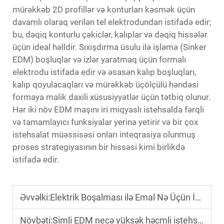
mürəkkəb 2D profillər və konturları kəsmək üçün
davamlı olaraq verilən tel elektrodundan istifadə edir;
bu, dəqiq konturlu çəkiclər, kalıplar və dəqiq hissələr
üçün ideal həlldir. Sıxışdırma üsulu ilə işləmə (Sinker
EDM) boşluqlar və izlər yaratmaq üçün formalı
elektrodu istifadə edir və əsasən kalıp boşluqları,
kalıp qoyulacaqları və mürəkkəb üçölçülü həndəsi
formaya malik daxili xüsusiyyətlər üçün tətbiq olunur.
Hər iki növ EDM maşını iri miqyaslı istehsalda fərqli
və tamamlayıcı funksiyalar yerinə yetirir və bir çox
istehsalat müəssisəsi onları inteqrasiya olunmuş
proses strategiyasının bir hissəsi kimi birlikdə
istifadə edir.
Əvvəlki:
Elektrik Boşalması ilə Emal Nə Üçün İstifadə Olunur?
Növbəti:
Simli EDM necə yüksək həcmli istehsalda məhsuldarlığı artırır?