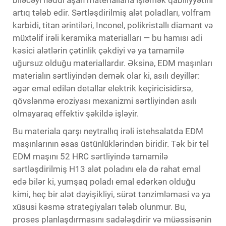
artıq tələb edir. Sərtləşdirilmiş alət poladları, volfram
karbidi, titan ərintiləri, Inconel, polikristallı diamant və
müxtəlif irəli keramika materialları — bu hamısı adi
kəsici alətlərin çətinlik çəkdiyi və ya tamamilə
uğursuz olduğu materiallardır. Əksinə, EDM maşınları
materialın sərtliyindən demək olar ki, asılı deyillər:
əgər emal edilən detallar elektrik keçiricisidirsə,
qövslənmə eroziyası mexanizmi sərtliyindən asılı
olmayaraq effektiv şəkildə işləyir.
Bu materiala qarşı neytrallıq irəli istehsalatda EDM
maşınlarının əsas üstünlüklərindən biridir. Tək bir tel
EDM maşını 52 HRC sərtliyində tamamilə
sərtləşdirilmiş H13 alət poladını elə də rahat emal
edə bilər ki, yumşaq poladı emal edərkən olduğu
kimi, heç bir alət dəyişikliyi, sürət tənzimləməsi və ya
xüsusi kəsmə strategiyaları tələb olunmur. Bu,
proses planlaşdırmasını sadələşdirir və müəssisənin