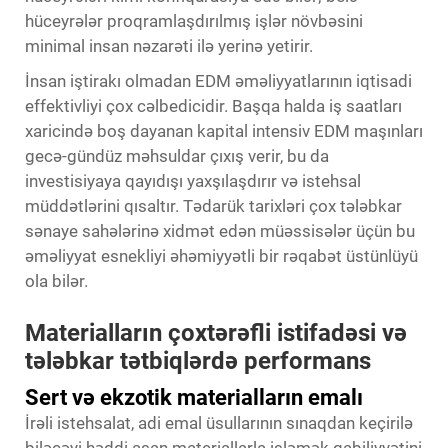
hüceyrələr proqramlaşdırılmış işlər növbəsini
minimal insan nəzarəti ilə yerinə yetirir.
İnsan iştirakı olmadan EDM əməliyyatlarının iqtisadi
effektivliyi çox cəlbedicidir. Başqa halda iş saatları
xaricində boş dayanan kapital intensiv EDM maşınları
gecə-gündüz məhsuldar çıxış verir, bu da
investisiyaya qayıdışı yaxşılaşdırır və istehsal
müddətlərini qısaltır. Tədarük tarixləri çox tələbkar
sənaye sahələrinə xidmət edən müəssisələr üçün bu
əməliyyat esnekliyi əhəmiyyətli bir rəqabət üstünlüyü
ola bilər.
Materialların çoxtərəfli istifadəsi və
tələbkar tətbiqlərdə performans
Sert və ekzotik materialların emalı
İrəli istehsalat, adi emal üsullarının sınaqdan keçirilə
biləcəyi həddi aşan materiallarla işləmək qabiliyyətini