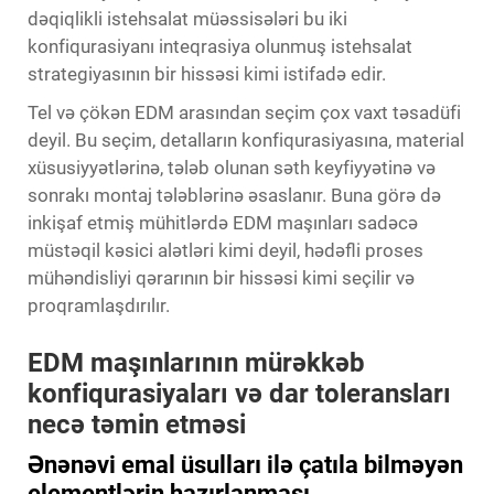
dəqiqlikli istehsalat müəssisələri bu iki
konfiqurasiyanı inteqrasiya olunmuş istehsalat
strategiyasının bir hissəsi kimi istifadə edir.
Tel və çökən EDM arasından seçim çox vaxt təsadüfi
deyil. Bu seçim, detalların konfiqurasiyasına, material
xüsusiyyətlərinə, tələb olunan səth keyfiyyətinə və
sonrakı montaj tələblərinə əsaslanır. Buna görə də
inkişaf etmiş mühitlərdə EDM maşınları sadəcə
müstəqil kəsici alətləri kimi deyil, hədəfli proses
mühəndisliyi qərarının bir hissəsi kimi seçilir və
proqramlaşdırılır.
EDM maşınlarının mürəkkəb
konfiqurasiyaları və dar toleransları
necə təmin etməsi
Ənənəvi emal üsulları ilə çatıla bilməyən
elementlərin hazırlanması