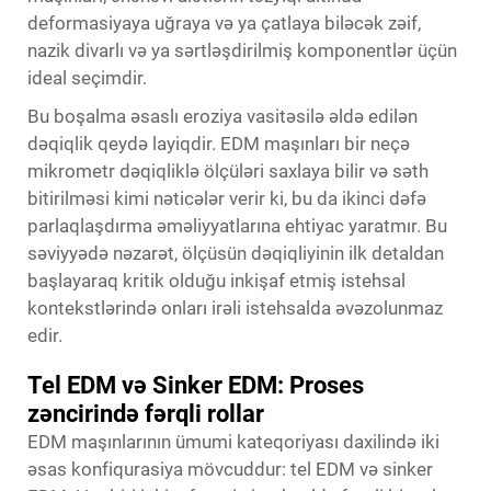
deformasiyaya uğraya və ya çatlaya biləcək zəif,
nazik divarlı və ya sərtləşdirilmiş komponentlər üçün
ideal seçimdir.
Bu boşalma əsaslı eroziya vasitəsilə əldə edilən
dəqiqlik qeydə layiqdir. EDM maşınları bir neçə
mikrometr dəqiqliklə ölçüləri saxlaya bilir və səth
bitirilməsi kimi nəticələr verir ki, bu da ikinci dəfə
parlaqlaşdırma əməliyyatlarına ehtiyac yaratmır. Bu
səviyyədə nəzarət, ölçüsün dəqiqliyinin ilk detaldan
başlayaraq kritik olduğu inkişaf etmiş istehsal
kontekstlərində onları irəli istehsalda əvəzolunmaz
edir.
Tel EDM və Sinker EDM: Proses
zəncirində fərqli rollar
EDM maşınlarının ümumi kateqoriyası daxilində iki
əsas konfiqurasiya mövcuddur: tel EDM və sinker