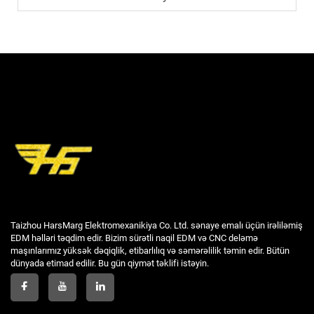
Taizhou HarsMarg Elektromexanikiya Co. Ltd. sənaye emalı üçün irəliləmiş
EDM həlləri təqdim edir. Bizim sürətli naqil EDM və CNC deləmə
maşınlarımız yüksək dəqiqlik, etibarlılıq və səmərəlilik təmin edir. Bütün
dünyada etimad edilir. Bu gün qiymət təklifi istəyin.