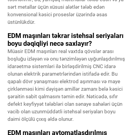
sərt metallar üçün xüsusi alətlər tələb edən
konvensional kəsici proseslər üzərində əsas
üstünlükdür.
EDM maşınları təkrar istehsal seriyaları
boyu dəqiqliyi necə saxlayır?
Müasir EDM maşınları real vaxtda qövslər arası
boşluğu izləyən və onu tənzimləyən uyğunlaşdırılmış
idarəetmə sistemləri ilə birləşdirilmiş CNC idarə
olunan elektrik parametrlərindən istifadə edir. Bu
qapalı dövr yanaşması elektrod aşınması və maye
çirklənməsi kimi dəyişən amillər zamanı belə kəsici
şəraitin sabit qalmasını təmin edir. Nəticədə, sıfır
defekt keyfiyyət tələbləri olan sənaye sahələri üçün
vacib olan uzunmüddətli istehsal seriyaları boyu
daimi ölçülü çıxış əldə olunur.
EDM maşınları avtomatlaşdırılmış