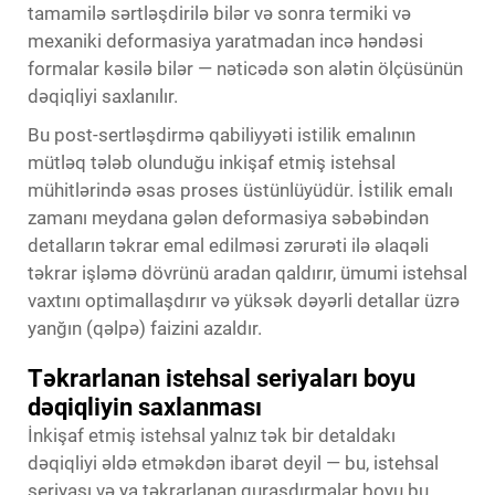
tamamilə sərtləşdirilə bilər və sonra termiki və
mexaniki deformasiya yaratmadan incə həndəsi
formalar kəsilə bilər — nəticədə son alətin ölçüsünün
dəqiqliyi saxlanılır.
Bu post-sertləşdirmə qabiliyyəti istilik emalının
mütləq tələb olunduğu inkişaf etmiş istehsal
mühitlərində əsas proses üstünlüyüdür. İstilik emalı
zamanı meydana gələn deformasiya səbəbindən
detalların təkrar emal edilməsi zərurəti ilə əlaqəli
təkrar işləmə dövrünü aradan qaldırır, ümumi istehsal
vaxtını optimallaşdırır və yüksək dəyərli detallar üzrə
yanğın (qəlpə) faizini azaldır.
Təkrarlanan istehsal seriyaları boyu
dəqiqliyin saxlanması
İnkişaf etmiş istehsal yalnız tək bir detaldakı
dəqiqliyi əldə etməkdən ibarət deyil — bu, istehsal
seriyası və ya təkrarlanan quraşdırmalar boyu bu