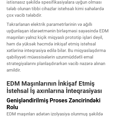
istisnasız şəkildə spesifikasiyalara uyğun olması
tələb olunan tibbi cihazlar istehsalı kimi sahələrdə
çox vacib tələbdir.
Təkrarlanan elektrik parametrlərinin və ağıllı
uyğunlaşan idarəetmənin birləşməsi sayəsində EDM
maşınları yalnız kiçik miqyaslı prototip işləri deyil,
həm də yüksək həcmdə inkişaf etmiş istehsal
xətlərinə inteqrasiya edilə bilər. Bu miqyaslaşdırma
qabiliyyəti müəssisələrin uzunmüddətli emal
strategiyalarını planlaşdırarkən vacib nəzərə alınan
amildir.
EDM Maşınlarının İnkişaf Etmiş
İstehsal İş axınlarına İnteqrasiyası
Genişləndirilmiş Proses Zəncirindəki
Rolu
EDM maşınları adətən izolyasiya olunmuş şəkildə