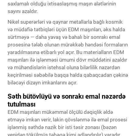
saxlamalı olduğu ixtisaslaşmış maşın alətlərinin
sayını azaldır.
Nikel superərləri və qaynar metallarla bağlı kosmik
və müdafiə tətbiqləri üçün EDM maşınları, əks halda
sürtməyə — daha yavaş və bahalı bir sonrakı emal
prosesinə tələb olunan mürəkkəb həndəsi formaların
yaradılmasına etibarlı yol açır. Bu materialların EDM
maşınları ilə işlənməsi ümumi dövr müddətini azaldır
və mühəndislərin istehsal oluna bilərlilik nəzərdən
keçirilməsi səbəbilə başqa halda qabaqcadan çəkinə
biləcəyi dizayn imkanlarını açır.
Səth bütövlüyü və sonrakı emal nəzərdə
tutulması
EDM maşınları mükəmməl ölçülü dəqiqlik əldə
etməyə imkan verir, lakin qövslənmə ilə emal prosesi
işlənmiş səthdə nazik bir isti təsir zonası (bəzən
yenidən tökülmüş təbəqə kimi adlandırılır) yaradır.