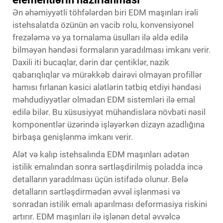
Ən əhəmiyyətli töhfələrdən biri
EDM maşınları
irəli
istehsalatda özünün ən vacib rolu, konvensiyonel
frezələmə və ya tornalama üsulları ilə əldə edilə
bilməyən həndəsi formaların yaradılması imkanı verir.
Daxili iti bucaqlar, dərin dar çentiklər, nazik
qabarıqlıqlar və mürəkkəb dairəvi olmayan profillər
hamısı fırlanan kəsici alətlərin tətbiq etdiyi həndəsi
məhdudiyyətlər olmadan EDM sistemləri ilə emal
edilə bilər. Bu xüsusiyyət mühəndislərə növbəti nəsil
komponentlər üzərində işləyərkən dizayn azadlığına
birbaşa genişlənmə imkanı verir.
Alət və kalıp istehsalında EDM maşınları adətən
istilik emalından sonra sərtləşdirilmiş poladda incə
detalların yaradılması üçün istifadə olunur. Belə
detalların sərtləşdirmədən əvvəl işlənməsi və
sonradan istilik emalı aparılması deformasiya riskini
artırır. EDM maşınları ilə işlənən detal əvvəlcə