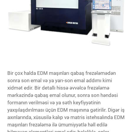
Bir çox halda EDM maşınları qabaş frezələmədən
sonra son emal və ya yarı-son emal addımı kimi
xidmət edir. Bir detallı hissə əvvəlcə frezələmə
mərkəzində qabaş emal olunur, sonra son həndəsi
formanın verilməsi və ya səth keyfiyyətinin
yaxşılaşdırılması üçün EDM maşınına gətirilir. Digər iş
axınlarında, xüsusilə kalıp və matris istehsalında EDM
maşınları frezələmə ilə ümumiyyətlə həll edilə
bilməyən elementləri emal edir; beləliklə, onlar