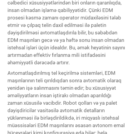
cəlbedici xüsusiyyətlərindən biri onların qaranlıqda,
insan olmadan işləmə qabiliyyətidir. Çünki EDM
prosesi kəsmə zamanı operator müdaxiləsini tələb
etmir və çılpaq telin daxil edilməsi ilə paletin
dəyişdirilməsi avtomatlaşdırıla bilir, bu səbəbdən
EDM maşınları gecə və ya həftə sonu insan olmadan
istehsal işləri üçün idealdır. Bu, əmək heyətinin sayını
artırmadan effektiv fırlanma mili istifadəsini
əhəmiyyətli dərəcədə artırır.
Avtomatlaşdırılmış tel keçirilmə sistemləri, EDM
maşınlarının teli qırıldıqdan sonra avtomatik olaraq
yenidən işə salınmasını təmin edir; bu xüsusiyyət
əməliyyatların insan iştirakı olmadan aparıldığı
zaman xüsusilə vacibdir. Robot qolları və ya palet
dəyişdiricilər vasitəsilə avtomatik detalların
yüklənməsi ilə birləşdirildikdə, iri miqyaslı istehsal
müəssisələri EDM maşınlarını əsasən avtonom emal
hüceyrələri kimi konfiqurasiya edə bilər; belə