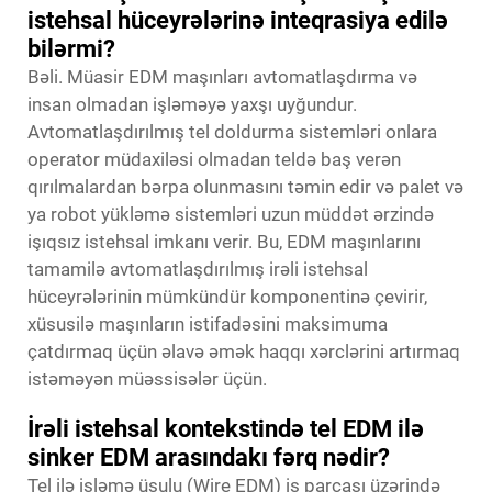
istehsal hüceyrələrinə inteqrasiya edilə
bilərmi?
Bəli. Müasir EDM maşınları avtomatlaşdırma və
insan olmadan işləməyə yaxşı uyğundur.
Avtomatlaşdırılmış tel doldurma sistemləri onlara
operator müdaxiləsi olmadan teldə baş verən
qırılmalardan bərpa olunmasını təmin edir və palet və
ya robot yükləmə sistemləri uzun müddət ərzində
işıqsız istehsal imkanı verir. Bu, EDM maşınlarını
tamamilə avtomatlaşdırılmış irəli istehsal
hüceyrələrinin mümkündür komponentinə çevirir,
xüsusilə maşınların istifadəsini maksimuma
çatdırmaq üçün əlavə əmək haqqı xərclərini artırmaq
istəməyən müəssisələr üçün.
İrəli istehsal kontekstində tel EDM ilə
sinker EDM arasındakı fərq nədir?
Tel ilə işləmə üsulu (Wire EDM) iş parçası üzərində