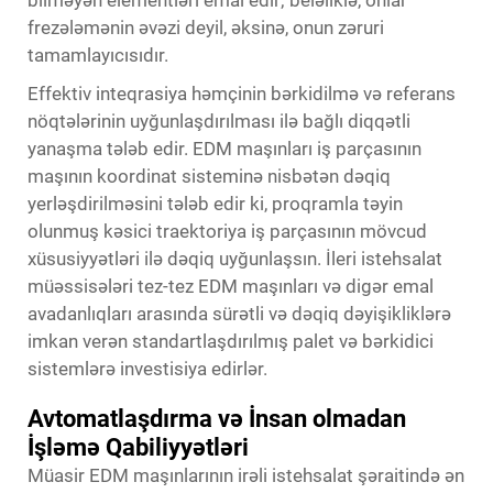
frezələmənin əvəzi deyil, əksinə, onun zəruri
tamamlayıcısıdır.
Effektiv inteqrasiya həmçinin bərkidilmə və referans
nöqtələrinin uyğunlaşdırılması ilə bağlı diqqətli
yanaşma tələb edir. EDM maşınları iş parçasının
maşının koordinat sisteminə nisbətən dəqiq
yerləşdirilməsini tələb edir ki, proqramla təyin
olunmuş kəsici traektoriya iş parçasının mövcud
xüsusiyyətləri ilə dəqiq uyğunlaşsın. İleri istehsalat
müəssisələri tez-tez EDM maşınları və digər emal
avadanlıqları arasında sürətli və dəqiq dəyişikliklərə
imkan verən standartlaşdırılmış palet və bərkidici
sistemlərə investisiya edirlər.
Avtomatlaşdırma və İnsan olmadan
İşləmə Qabiliyyətləri
Müasir EDM maşınlarının irəli istehsalat şəraitində ən