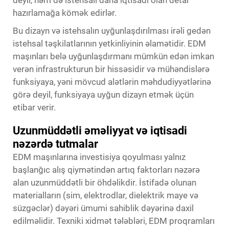
hazırlamağa kömək edirlər.
Bu dizayn və istehsalın uyğunlaşdırılması irəli gedən
istehsal təşkilatlarının yetkinliyinin əlamətidir. EDM
maşınları belə uyğunlaşdırmanı mümkün edən imkan
verən infrastrukturun bir hissəsidir və mühəndislərə
funksiyaya, yəni mövcud alətlərin məhdudiyyətlərinə
görə deyil, funksiyaya uyğun dizayn etmək üçün
etibar verir.
Uzunmüddətli əməliyyat və iqtisadi
nəzərdə tutmalar
EDM maşınlarına investisiya qoyulması yalnız
başlanğıc alış qiymətindən artıq faktorları nəzərə
alan uzunmüddətli bir öhdəlikdir. İstifadə olunan
materialların (sim, elektrodlar, dielektrik maye və
süzgəclər) dəyəri ümumi sahiblik dəyərinə daxil
edilməlidir. Texniki xidmət tələbləri, EDM proqramları