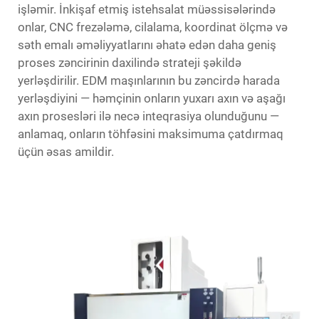
işləmir. İnkişaf etmiş istehsalat müəssisələrində
onlar, CNC frezələmə, cilalama, koordinat ölçmə və
səth emalı əməliyyatlarını əhatə edən daha geniş
proses zəncirinin daxilində strateji şəkildə
yerləşdirilir. EDM maşınlarının bu zəncirdə harada
yerləşdiyini — həmçinin onların yuxarı axın və aşağı
axın prosesləri ilə necə inteqrasiya olunduğunu —
anlamaq, onların töhfəsini maksimuma çatdırmaq
üçün əsas amildir.