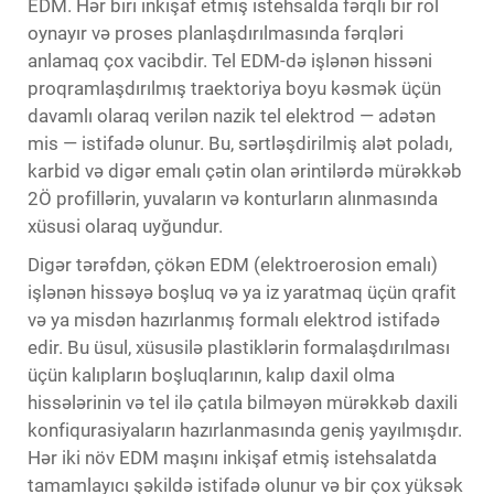
EDM. Hər biri inkişaf etmiş istehsalda fərqli bir rol
oynayır və proses planlaşdırılmasında fərqləri
anlamaq çox vacibdir. Tel EDM-də işlənən hissəni
proqramlaşdırılmış traektoriya boyu kəsmək üçün
davamlı olaraq verilən nazik tel elektrod — adətən
mis — istifadə olunur. Bu, sərtləşdirilmiş alət poladı,
karbid və digər emalı çətin olan ərintilərdə mürəkkəb
2Ö profillərin, yuvaların və konturların alınmasında
xüsusi olaraq uyğundur.
Digər tərəfdən, çökən EDM (elektroerosion emalı)
işlənən hissəyə boşluq və ya iz yaratmaq üçün qrafit
və ya misdən hazırlanmış formalı elektrod istifadə
edir. Bu üsul, xüsusilə plastiklərin formalaşdırılması
üçün kalıpların boşluqlarının, kalıp daxil olma
hissələrinin və tel ilə çatıla bilməyən mürəkkəb daxili
konfiqurasiyaların hazırlanmasında geniş yayılmışdır.
Hər iki növ EDM maşını inkişaf etmiş istehsalatda
tamamlayıcı şəkildə istifadə olunur və bir çox yüksək