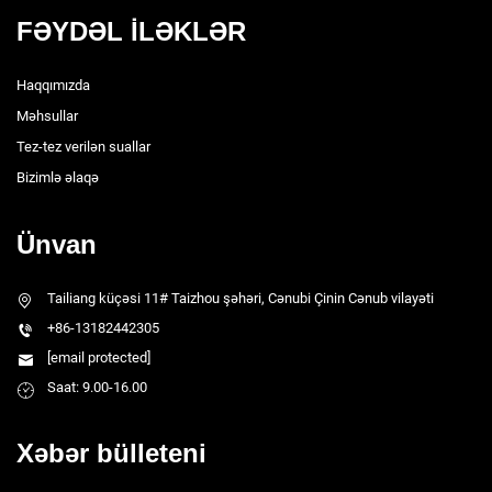
FƏYDƏL İLƏKLƏR
Haqqımızda
Məhsullar
Tez-tez verilən suallar
Bizimlə əlaqə
Ünvan
Tailiang küçəsi 11# Taizhou şəhəri, Cənubi Çinin Cənub vilayəti
+86-13182442305
[email protected]
Saat: 9.00-16.00
Xəbər bülleteni