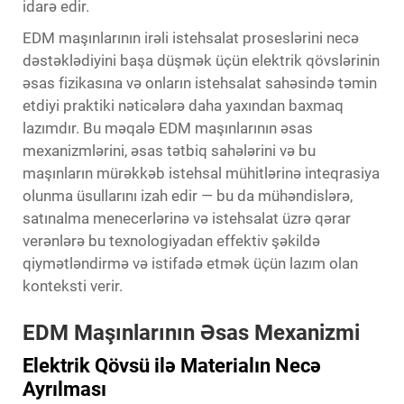
idarə edir.
EDM maşınlarının irəli istehsalat proseslərini necə
dəstəklədiyini başa düşmək üçün elektrik qövslərinin
əsas fizikasına və onların istehsalat sahəsində təmin
etdiyi praktiki nəticələrə daha yaxından baxmaq
lazımdır. Bu məqalə EDM maşınlarının əsas
mexanizmlərini, əsas tətbiq sahələrini və bu
maşınların mürəkkəb istehsal mühitlərinə inteqrasiya
olunma üsullarını izah edir — bu da mühəndislərə,
satınalma menecerlərinə və istehsalat üzrə qərar
verənlərə bu texnologiyadan effektiv şəkildə
qiymətləndirmə və istifadə etmək üçün lazım olan
konteksti verir.
EDM Maşınlarının Əsas Mexanizmi
Elektrik Qövsü ilə Materialın Necə
Ayrılması