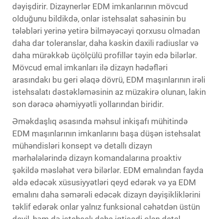
dəyişdirir. Dizaynerlər EDM imkanlarının mövcud
olduğunu bildikdə, onlar istehsalat sahəsinin bu
tələbləri yerinə yetirə bilməyəcəyi qorxusu olmadan
daha dar toleranslar, daha kəskin daxili radiuslar və
daha mürəkkəb üçölçülü profillər təyin edə bilərlər.
Mövcud emal imkanları ilə dizayn hədəfləri
arasındakı bu geri əlaqə dövrü, EDM maşınlarının irəli
istehsalatı dəstəkləməsinin az müzakirə olunan, lakin
son dərəcə əhəmiyyətli yollarından biridir.
Əməkdaşlıq əsasında məhsul inkişafı mühitində
EDM maşınlarının imkanlarını başa düşən istehsalat
mühəndisləri konsept və detallı dizayn
mərhələlərində dizayn komandalarına proaktiv
şəkildə məsləhət verə bilərlər. EDM emalından fayda
əldə edəcək xüsusiyyətləri qeyd edərək və ya EDM
emalını daha səmərəli edəcək dizayn dəyişikliklərini
təklif edərək onlar yalnız funksional cəhətdən üstün
deyil, həm də istehsalı daha iqtisadi olan detal