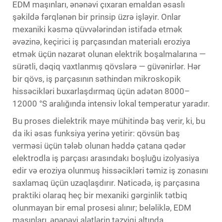
EDM maşınları, ənənəvi çıxaran emaldan əsaslı
şəkildə fərqlənən bir prinsip üzrə işləyir. Onlar
mexaniki kəsmə qüvvələrindən istifadə etmək
əvəzinə, keçirici iş parçasından materialı eroziya
etmək üçün nəzarət olunan elektrik boşalmalarına —
sürətli, dəqiq vaxtlanmış qövslərə — güvənirlər. Hər
bir qövs, iş parçasının səthindən mikroskopik
hissəcikləri buxarlaşdırmaq üçün adətən 8000–
12000 °S aralığında intensiv lokal temperatur yaradır.
Bu proses dielektrik maye mühitində baş verir, ki, bu
da iki əsas funksiya yerinə yetirir: qövsün baş
verməsi üçün tələb olunan həddə çatana qədər
elektrodla iş parçası arasındakı boşluğu izolyasiya
edir və eroziya olunmuş hissəcikləri təmiz iş zonasını
saxlamaq üçün uzaqlaşdırır. Nəticədə, iş parçasına
praktiki olaraq heç bir mexaniki gərginlik tətbiq
olunmayan bir emal prosesi alınır; beləliklə, EDM
maşınları, ənənəvi alətlərin təzyiqi altında