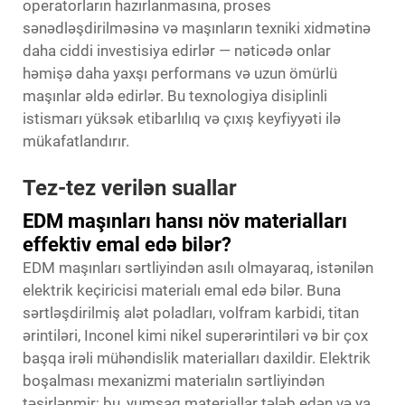
operatorların hazırlanmasına, proses
sənədləşdirilməsinə və maşınların texniki xidmətinə
daha ciddi investisiya edirlər — nəticədə onlar
həmişə daha yaxşı performans və uzun ömürlü
maşınlar əldə edirlər. Bu texnologiya disiplinli
istismarı yüksək etibarlılıq və çıxış keyfiyyəti ilə
mükafatlandırır.
Tez-tez verilən suallar
EDM maşınları hansı növ materialları
effektiv emal edə bilər?
EDM maşınları sərtliyindən asılı olmayaraq, istənilən
elektrik keçiricisi materialı emal edə bilər. Buna
sərtləşdirilmiş alət poladları, volfram karbidi, titan
ərintiləri, Inconel kimi nikel superərintiləri və bir çox
başqa irəli mühəndislik materialları daxildir. Elektrik
boşalması mexanizmi materialın sərtliyindən
təsirlənmir; bu, yumşaq materiallar tələb edən və ya