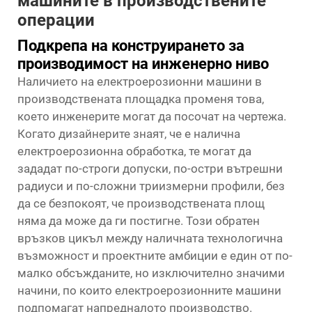
машините в производствените
операции
Подкрепа на конструирането за
производимост на инженерно ниво
Наличието на електроерозионни машини в
производствената площадка променя това,
което инженерите могат да посочат на чертежа.
Когато дизайнерите знаят, че е налична
електроерозионна обработка, те могат да
зададат по-строги допуски, по-остри вътрешни
радиуси и по-сложни триизмерни профили, без
да се безпокоят, че производствената площ
няма да може да ги постигне. Този обратен
връзков цикъл между наличната технологична
възможност и проектните амбиции е един от по-
малко обсъжданите, но изключително значими
начини, по които електроерозионните машини
подпомагат напредналото производство.