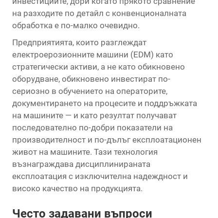
инвестициите, дори когато прякото сравнение
на разходите по детайл с конвенционалната
обработка е по-малко очевидно.
Предприятията, които разглеждат
електроерозионните машини (EDM) като
стратегически активи, а не като обикновено
оборудване, обикновено инвестират по-
сериозно в обучението на операторите,
документирането на процесите и поддръжката
на машините — и като резултат получават
последователно по-добри показатели на
производителност и по-дълъг експлоатационен
живот на машините. Тази технология
възнаграждава дисциплинираната
експлоатация с изключителна надеждност и
високо качество на продукцията.
Често задавани въпроси