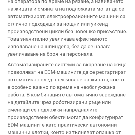
на оператора по време на рязане, а навиването
на жицата и смяната на подложката могат да се
автоматизират, електроерозионните машини са
отлично подходящи за нощни или уикенд
производствени цикли без човешко присъствие.
Това значително увеличава ефективното
използване на шпиндела, без да се налага
увеличаване на броя на персонала.
Автоматизираните системи за вкарване на жица
позволяват на EDM-машините да се рестартират
автоматично след прекъсване на жицата, което
е особено важно по време на необслужвана
работа. В комбинация с автоматично зареждане
на детайлите чрез роботизирани ръце или
сменящи се подложки напредналите
производствени обекти могат да конфигурират
EDM-машините като практически автономни
машинни клетки, които изпълняват опашка от