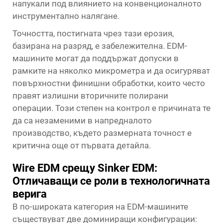
напукали под влиянието на конвенционалното
инструментално налягане.
Точността, постигната чрез тази ерозия,
базирана на разряд, е забележителна. EDM-
машините могат да поддържат допуски в
рамките на няколко микрометра и да осигуряват
повърхностни финишни обработки, които често
правят излишни вторичните полирани
операции. Този степен на контрол е причината те
да са незаменими в напредналото
производство, където размерната точност е
критична още от първата детайла.
Wire EDM срещу Sinker EDM:
Отличаващи се роли в технологичната
верига
В по-широката категория на EDM-машините
съществуват две доминиращи конфигурации: