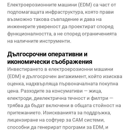
Електроерозионните машини (EDM) са част от
подпомагащата инфраструктура, която прави
възможно такова съвпадение и дава на
инженерите увереност да проектират според
функционалността, а не според ограниченията
на наличните инструменти.
Дългосрочни оперативни и
икономически съображения
Инвестирането в електроерозионни машини
(EDM) е дългосрочен ангажимент, който изисква
оценка, надхвърляща първоначалната покупна
цена. Разходите за консумативи — жица,
електроди, диелектрична течност и филтри —
трябва да бъдат включени в общата стойност на
притежанието. Изискванията за поддръжка,
лицензиране на софтуер за CAM системи,
способни да генерират програми за EDM, и