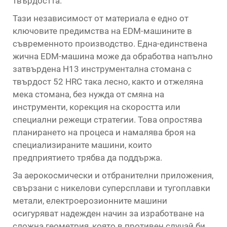
твърдостта.
Тази независимост от материала е едно от
ключовите предимства на EDM-машините в
съвременното производство. Една-единствена
жична EDM-машина може да обработва напълно
затвърдена H13 инструментална стомана с
твърдост 52 HRC така лесно, както и отжеляна
мека стомана, без нужда от смяна на
инструменти, корекция на скоростта или
специални режещи стратегии. Това опростява
планирането на процеса и намалява броя на
специализираните машини, които
предприятието трябва да поддържа.
За аерокосмически и отбранителни приложения,
свързани с никелови суперсплави и тугоплавки
метали, електроерозионните машини
осигуряват надежден начин за изработване на
сложна геометрия, която в противен случай би