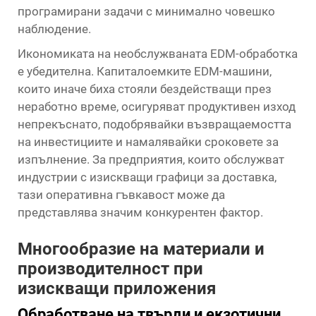
програмирани задачи с минимално човешко
наблюдение.
Икономиката на необслужваната EDM-обработка
е убедителна. Капиталоемките EDM-машини,
които иначе биха стояли бездействащи през
неработно време, осигуряват продуктивен изход
непрекъснато, подобрявайки възвращаемостта
на инвестициите и намалявайки сроковете за
изпълнение. За предприятия, които обслужват
индустрии с изискващи графици за доставка,
тази оперативна гъвкавост може да
представлява значим конкурентен фактор.
Многообразие на материали и
производителност при
изискващи приложения
Обработване на твърди и екзотични