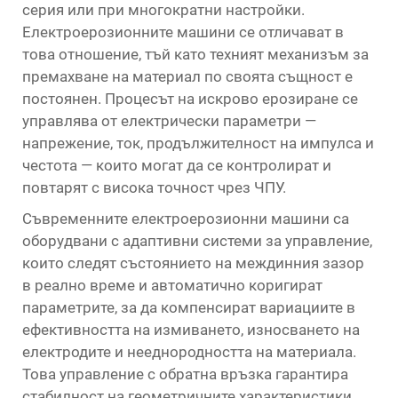
серия или при многократни настройки.
Електроерозионните машини се отличават в
това отношение, тъй като техният механизъм за
премахване на материал по своята същност е
постоянен. Процесът на искрово ерозиране се
управлява от електрически параметри —
напрежение, ток, продължителност на импулса и
честота — които могат да се контролират и
повтарят с висока точност чрез ЧПУ.
Съвременните електроерозионни машини са
оборудвани с адаптивни системи за управление,
които следят състоянието на междинния зазор
в реално време и автоматично коригират
параметрите, за да компенсират вариациите в
ефективността на измиването, износването на
електродите и нееднородността на материала.
Това управление с обратна връзка гарантира
стабилност на геометричните характеристики