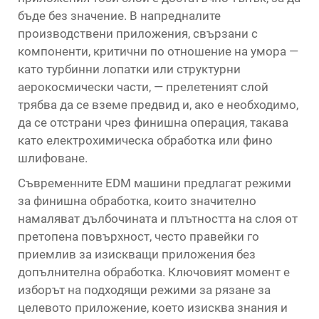
бъде без значение. В напредналите
производствени приложения, свързани с
компоненти, критични по отношение на умора —
като турбинни лопатки или структурни
аерокосмически части, — прелетеният слой
трябва да се вземе предвид и, ако е необходимо,
да се отстрани чрез финишна операция, такава
като електрохимическа обработка или фино
шлифоване.
Съвременните EDM машини предлагат режими
за финишна обработка, които значително
намаляват дълбочината и плътността на слоя от
претопена повърхност, често правейки го
приемлив за изискващи приложения без
допълнителна обработка. Ключовият момент е
изборът на подходящи режими за рязане за
целевото приложение, което изисква знания и