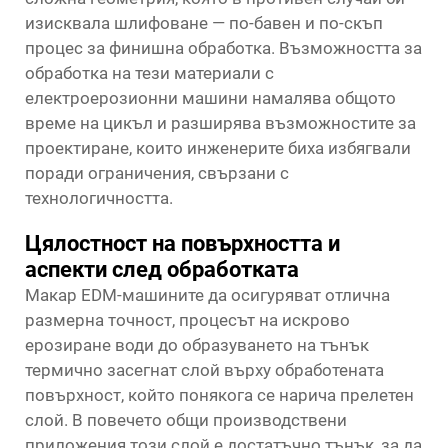
изисквала шлифоване — по-бавен и по-скъп
процес за финишна обработка. Възможността за
обработка на тези материали с
електроерозионни машини намалява общото
време на цикъл и разширява възможностите за
проектиране, които инженерите биха избягвали
поради ограничения, свързани с
технологичността.
Цялостност на повърхността и
аспекти след обработката
Макар EDM-машините да осигуряват отлична
размерна точност, процесът на искрово
ерозиране води до образуването на тънък
термично засегнат слой върху обработената
повърхност, който понякога се нарича прелетен
слой. В повечето общи производствени
приложения този слой е достатъчно тънък, за да