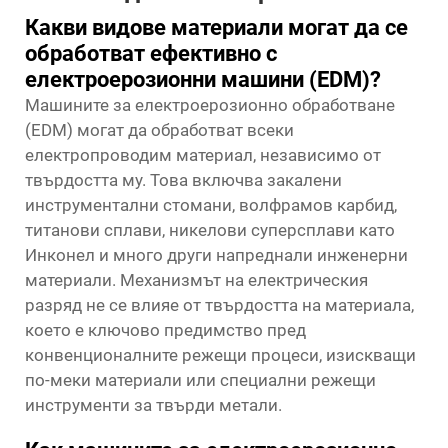
Какви видове материали могат да се
обработват ефективно с
електроерозионни машини (EDM)?
Машините за електроерозионно обработване
(EDM) могат да обработват всеки
електропроводим материал, независимо от
твърдостта му. Това включва закалени
инструментални стомани, волфрамов карбид,
титанови сплави, никелови суперсплави като
Инконел и много други напреднали инженерни
материали. Механизмът на електрическия
разряд не се влияе от твърдостта на материала,
което е ключово предимство пред
конвенционалните режещи процеси, изискващи
по-меки материали или специални режещи
инструменти за твърди метали.