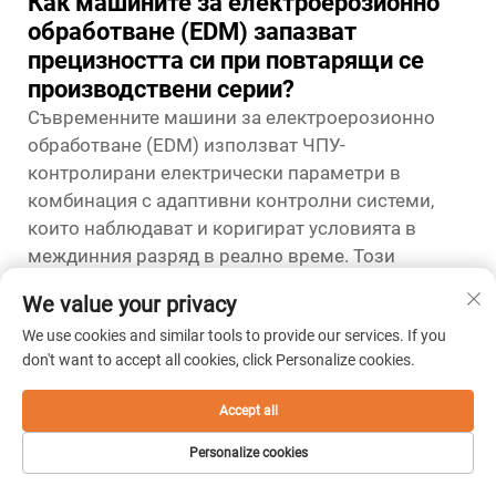
Как машините за електроерозионно
обработване (EDM) запазват
прецизността си при повтарящи се
производствени серии?
Съвременните машини за електроерозионно
обработване (EDM) използват ЧПУ-
контролирани електрически параметри в
комбинация с адаптивни контролни системи,
които наблюдават и коригират условията в
междинния разряд в реално време. Този
затворен контур гарантира стабилност на
We value your privacy
режещите условия дори при промени в
We use cookies and similar tools to provide our services. If you
променливи като износване на електродите и
don't want to accept all cookies, click Personalize cookies.
замърсяване на работната течност с течение на
времето. Резултатът е последователен
Accept all
размерен изход при продължителни
производствени серии, което е от съществено
Personalize cookies
значение за индустрии с изисквания за качество