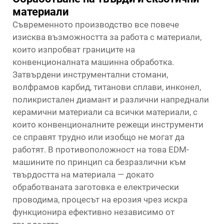
материали
Съвременното производство все повече
изисква възможността за работа с материали,
които изпробват границите на
конвенционалната машинна обработка.
Затвърдени инструментални стомани,
волфрамов карбид, титанови сплави, инконел,
поликристален диамант и различни напреднали
керамични материали са всички материали, с
които конвенционалните режещи инструменти
се справят трудно или изобщо не могат да
работят. В противоположност на това EDM-
машините по принцип са безразлични към
твърдостта на материала — докато
обработваната заготовка е електрически
проводима, процесът на ерозия чрез искра
функционира ефективно независимо от