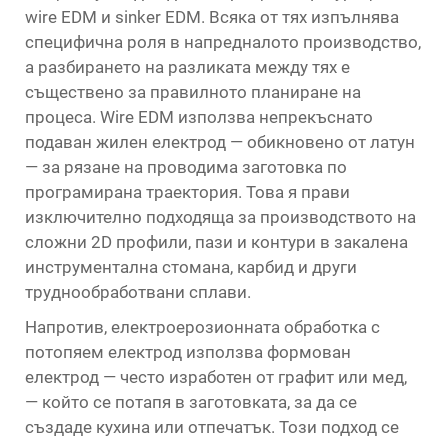
wire EDM и sinker EDM. Всяка от тях изпълнява
специфична роля в напредналото производство,
а разбирането на разликата между тях е
съществено за правилното планиране на
процеса. Wire EDM използва непрекъснато
подаван жилен електрод — обикновено от латун
— за рязане на проводима заготовка по
програмирана траектория. Това я прави
изключително подходяща за производството на
сложни 2D профили, пази и контури в закалена
инструментална стомана, карбид и други
труднообработвани сплави.
Напротив, електроерозионната обработка с
потопяем електрод използва формован
електрод — често изработен от графит или мед,
— който се потапя в заготовката, за да се
създаде кухина или отпечатък. Този подход се