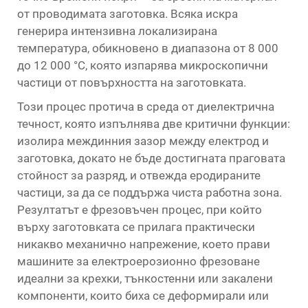
от проводимата заготовка. Всяка искра
генерира интензивна локализирана
температура, обикновено в диапазона от 8 000
до 12 000 °C, която изпарява микроскопични
частици от повърхността на заготовката.
Този процес протича в среда от диелектрична
течност, която изпълнява две критични функции:
изолира междинния зазор между електрод и
заготовка, докато не бъде достигната праговата
стойност за разряд, и отвежда еродираните
частици, за да се поддържа чиста работна зона.
Резултатът е фрезовъчен процес, при който
върху заготовката се прилага практически
никакво механично напрежение, което прави
машините за електроерозионно фрезоване
идеални за крехки, тънкостенни или закалени
компоненти, които биха се деформирали или