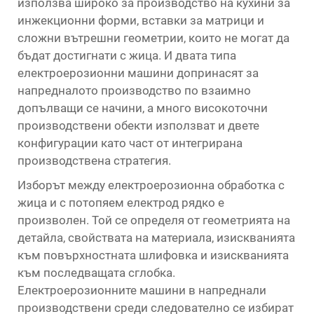
използва широко за производство на кухини за
инжекционни форми, вставки за матрици и
сложни вътрешни геометрии, които не могат да
бъдат достигнати с жица. И двата типа
електроерозионни машини допринасят за
напредналото производство по взаимно
допълващи се начини, а много високоточни
производствени обекти използват и двете
конфигурации като част от интегрирана
производствена стратегия.
Изборът между електроерозионна обработка с
жица и с потопяем електрод рядко е
произволен. Той се определя от геометрията на
детайла, свойствата на материала, изискванията
към повърхностната шлифовка и изискванията
към последващата сглобка.
Електроерозионните машини в напреднали
производствени среди следователно се избират