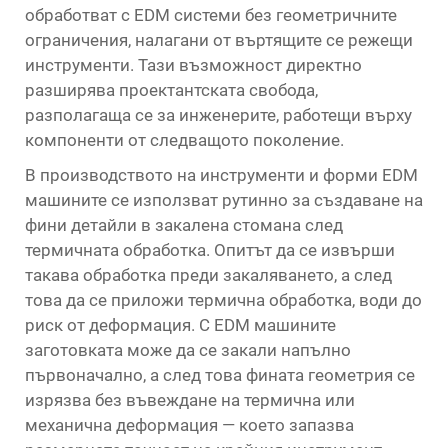
обработват с EDM системи без геометричните
ограничения, налагани от въртящите се режещи
инструменти. Тази възможност директно
разширява проектантската свобода,
разполагаща се за инженерите, работещи върху
компоненти от следващото поколение.
В производството на инструменти и форми EDM
машините се използват рутинно за създаване на
фини детайли в закалена стомана след
термичната обработка. Опитът да се извърши
такава обработка преди закаляването, а след
това да се приложи термична обработка, води до
риск от деформация. С EDM машините
заготовката може да се закали напълно
първоначално, а след това фината геометрия се
изрязва без въвеждане на термична или
механична деформация — което запазва