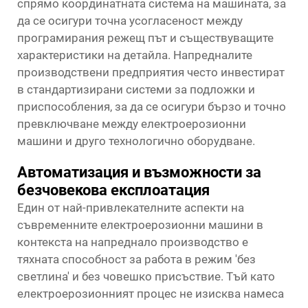
спрямо координатната система на машината, за
да се осигури точна усогласеност между
програмирания режещ път и съществуващите
характеристики на детайла. Напредналите
производствени предприятия често инвестират
в стандартизирани системи за подложки и
приспособления, за да се осигури бързо и точно
превключване между електроерозионни
машини и друго технологично оборудване.
Автоматизация и възможности за
безчовекова експлоатация
Един от най-привлекателните аспекти на
съвременните електроерозионни машини в
контекста на напреднало производство е
тяхната способност за работа в режим 'без
светлина' и без човешко присъствие. Тъй като
електроерозионният процес не изисква намеса