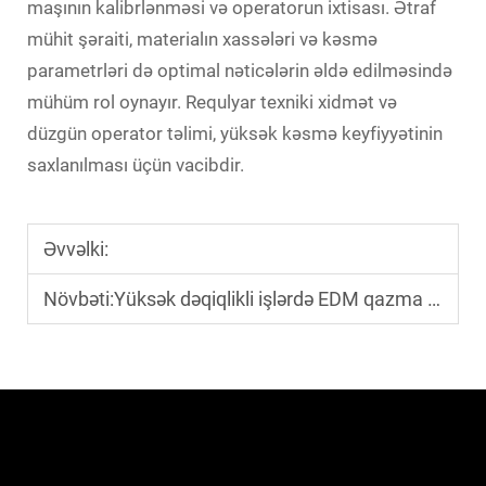
maşının kalibrlənməsi və operatorun ixtisası. Ətraf
mühit şəraiti, materialın xassələri və kəsmə
parametrləri də optimal nəticələrin əldə edilməsində
mühüm rol oynayır. Requlyar texniki xidmət və
düzgün operator təlimi, yüksək kəsmə keyfiyyətinin
saxlanılması üçün vacibdir.
Əvvəlki:
Növbəti:
Yüksək dəqiqlikli işlərdə EDM qazma maşını necə işləyir?