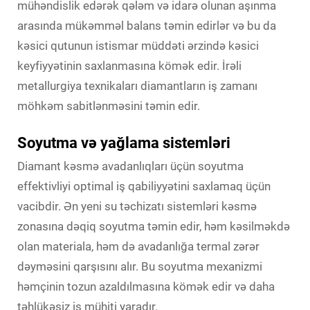
mühəndislik edərək qələm və idarə olunan aşınma
arasında mükəmməl balans təmin edirlər və bu da
kəsici qutunun istismar müddəti ərzində kəsici
keyfiyyətinin saxlanmasına kömək edir. İrəli
metallurgiya texnikaları diamantların iş zamanı
möhkəm sabitlənməsini təmin edir.
Soyutma və yağlama sistemləri
Diamant kəsmə avadanlıqları üçün soyutma
effektivliyi optimal iş qabiliyyətini saxlamaq üçün
vacibdir. Ən yeni su təchizatı sistemləri kəsmə
zonasına dəqiq soyutma təmin edir, həm kəsilməkdə
olan materiala, həm də avadanlığa termal zərər
dəyməsini qarşısını alır. Bu soyutma mexanizmi
həmçinin tozun azaldılmasına kömək edir və daha
təhlükəsiz iş mühiti yaradır.