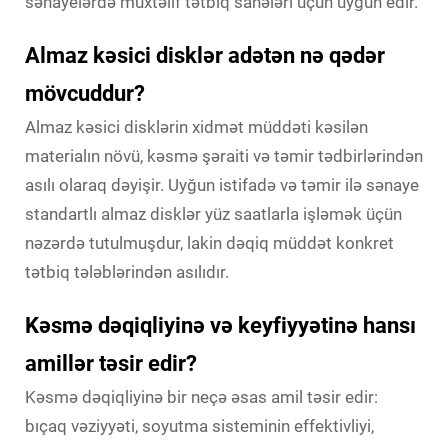
sənayelərdə müxtəlif tətbiq sahələri üçün uyğun edir.
Almaz kəsici disklər adətən nə qədər
mövcuddur?
Almaz kəsici disklərin xidmət müddəti kəsilən
materialın növü, kəsmə şəraiti və təmir tədbirlərindən
asılı olaraq dəyişir. Uyğun istifadə və təmir ilə sənaye
standartlı almaz disklər yüz saatlarla işləmək üçün
nəzərdə tutulmuşdur, lakin dəqiq müddət konkret
tətbiq tələblərindən asılıdır.
Kəsmə dəqiqliyinə və keyfiyyətinə hansı
amillər təsir edir?
Kəsmə dəqiqliyinə bir neçə əsas amil təsir edir:
bıçaq vəziyyəti, soyutma sisteminin effektivliyi,