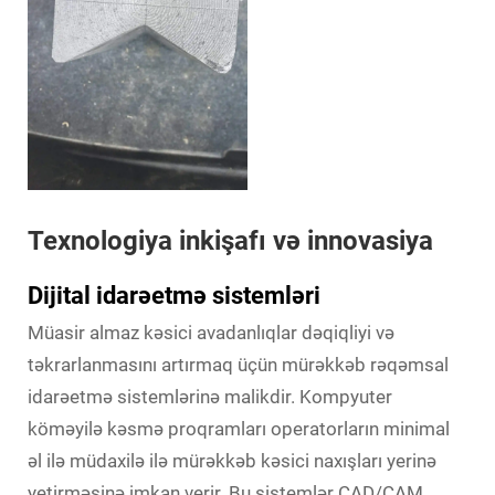
Texnologiya inkişafı və innovasiya
Dijital idarəetmə sistemləri
Müasir almaz kəsici avadanlıqlar dəqiqliyi və
təkrarlanmasını artırmaq üçün mürəkkəb rəqəmsal
idarəetmə sistemlərinə malikdir. Kompyuter
köməyilə kəsmə proqramları operatorların minimal
əl ilə müdaxilə ilə mürəkkəb kəsici naxışları yerinə
yetirməsinə imkan verir. Bu sistemlər CAD/CAM