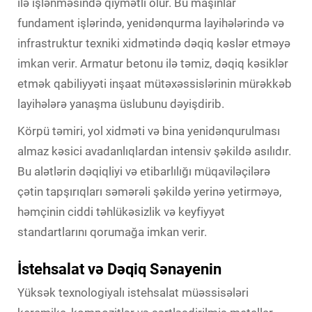
ilə işlənməsində qiymətli olur. Bu maşınlar
fundament işlərində, yenidənqurma layihələrində və
infrastruktur texniki xidmətində dəqiq kəslər etməyə
imkan verir. Armatur betonu ilə təmiz, dəqiq kəsiklər
etmək qabiliyyəti inşaat mütəxəssislərinin mürəkkəb
layihələrə yanaşma üslubunu dəyişdirib.
Körpü təmiri, yol xidməti və bina yenidənqurulması
almaz kəsici avadanlıqlardan intensiv şəkildə asılıdır.
Bu alətlərin dəqiqliyi və etibarlılığı müqaviləçilərə
çətin tapşırıqları səmərəli şəkildə yerinə yetirməyə,
həmçinin ciddi təhlükəsizlik və keyfiyyət
standartlarını qorumağa imkan verir.
İstehsalat və Dəqiq Sənayenin
Yüksək texnologiyalı istehsalat müəssisələri