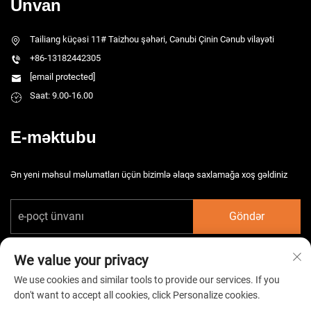
Ünvan
Tailiang küçəsi 11# Taizhou şəhəri, Cənubi Çinin Cənub vilayəti
+86-13182442305
[email protected]
Saat: 9.00-16.00
E-məktubu
Ən yeni məhsul məlumatları üçün bizimlə əlaqə saxlamağa xoş gəldiniz
Göndər
We value your privacy
We use cookies and similar tools to provide our services. If you
don't want to accept all cookies, click Personalize cookies.