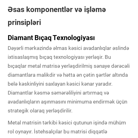
Əsas komponentlər və işləmə
prinsipləri
Diamant Bıçaq Texnologiyası
Dəyərli mərkəzində
əlmas kəsici avadanlıqlar
əslində
ixtisaslaşmış bıçaq texnologiyası yerləşir. Bu
bıçaqlar metal matrisə yerləşdirilmiş sənaye dərəcəli
diamantlara malikdir və hətta ən çətin şərtlər altında
belə kəskinliyini saxlayan kəsici kənar yaradır.
Diamantlar kəsmə səmərəliliyini artırmaq və
avadanlıqların aşınmasını minimuma endirmək üçün
strategik olaraq yerləşdirilir.
Metal matrisin tərkibi kəsici qutunun işində mühüm
rol oynayır. İstehsalçılar bu matrisi diqqətlə