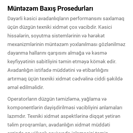
Müntəzəm Baxış Prosedurları
Dəyərli kəsici avadanlıqların performansını saxlamaq
üçün düzgün texniki xidmət çox vacibdir. Kəsici
hissələrin, soyutma sistemlərinin və hərəkət
mexanizmlərinin müntəzəm yoxlanılması gözlənilməz
dayanma hallarını qarşısını almağa və kəsmə
keyfiyyətinin sabitliyini təmin etməyə kömək edir.
Avadanlığın istifadə müddətini və etibarlılığını
artırmaq üçün texniki xidmət cədvəlinə ciddi şəkildə
əməl edilməlidir.
Operatorların düzgün təmizləmə, yağlama və
komponentlərin dəyişdirilməsi vacibliyini anlamaları
lazımdır. Texniki xidmət aspektlərinə diqqət yetirən
təlim proqramları, avadanlığın xidmət müddəti