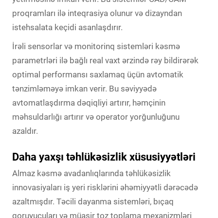
proqramları ilə inteqrasiya olunur və dizayndan
istehsalata keçidi asanlaşdırır.
İrəli sensorlar və monitorinq sistemləri kəsmə
parametrləri ilə bağlı real vaxt ərzində rəy bildirərək
optimal performansı saxlamaq üçün avtomatik
tənzimləməyə imkan verir. Bu səviyyədə
avtomatlaşdırma dəqiqliyi artırır, həmçinin
məhsuldarlığı artırır və operator yorğunluğunu
azaldır.
Daha yaxşı təhlükəsizlik xüsusiyyətləri
Almaz kəsmə avadanlıqlarında təhlükəsizlik
innovasiyaları iş yeri risklərini əhəmiyyətli dərəcədə
azaltmışdır. Təcili dayanma sistemləri, bıçaq
qoruyucuları və müasir toz toplama mexanizmləri