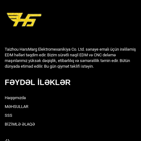
Taizhou HarsMarg Elektromexanikiya Co. Ltd. sənaye emalı üçün irəliləmiş
EDM həlləri təqdim edir. Bizim sürətli naqil EDM və CNC deləmə
maşınlarımız yüksək dəqiqlik, etibarlılıq və səmərəlilik təmin edir. Bütün
dünyada etimad edilir. Bu gün qiymət təklifi istəyin.
FƏYDƏL İLƏKLƏR
Haqqımızda
MƏHSULLAR
SSS
BİZİMLƏ ƏLAQƏ