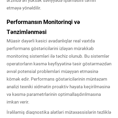
ərzində ən yüksək səviyyədə işləməsini təmin
etməyə yönəldilir.
Performansın Monitorinqi və
Tənzimlənməsi
Müasir dəyərli kəsici avadanlıqlar real vaxtda
performans göstəricilərini izləyən mürəkkəb
monitorinq sistemləri ilə təchiz olunub. Bu sistemlər
operatorların kəsmə keyfiyyətinə təsir göstərməzdən
əvvəl potensial problemləri müəyyən etməsinə
kömək edir. Performans göstəricilərinin müntəzəm
analizi texniki xidmətin proaktiv həyata keçirilməsinə
və kəsmə parametrlərinin optimallaşdırılmasına
imkan verir.
İrəliləmiş diaqnostika alətləri mütəxəssislərin tezliklə