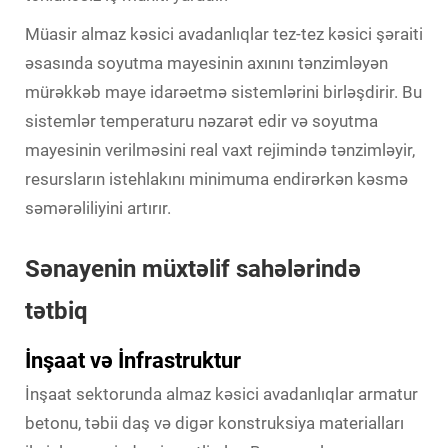
Müasir almaz kəsici avadanlıqlar tez-tez kəsici şəraiti
əsasında soyutma mayesinin axınını tənzimləyən
mürəkkəb maye idarəetmə sistemlərini birləşdirir. Bu
sistemlər temperaturu nəzarət edir və soyutma
mayesinin verilməsini real vaxt rejimində tənzimləyir,
resursların istehlakını minimuma endirərkən kəsmə
səmərəliliyini artırır.
Sənayenin müxtəlif sahələrində
tətbiq
İnşaat və İnfrastruktur
İnşaat sektorunda almaz kəsici avadanlıqlar armatur
betonu, təbii daş və digər konstruksiya materialları