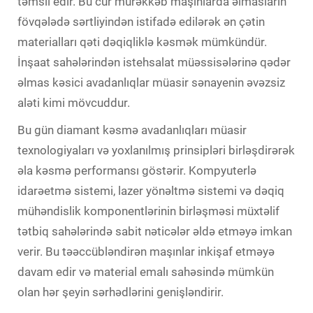
təmsil edir. Bu cür mürəkkəb maşınlarda əlmasların
fövqələdə sərtliyindən istifadə edilərək ən çətin
materialları qəti dəqiqliklə kəsmək mümkündür.
İnşaat sahələrindən istehsalat müəssisələrinə qədər
əlmas kəsici avadanlıqlar müasir sənayenin əvəzsiz
aləti kimi mövcuddur.
Bu gün diamant kəsmə avadanlıqları müasir
texnologiyaları və yoxlanılmış prinsipləri birləşdirərək
əla kəsmə performansı göstərir. Kompyuterlə
idarəetmə sistemi, lazer yönəltmə sistemi və dəqiq
mühəndislik komponentlərinin birləşməsi müxtəlif
tətbiq sahələrində sabit nəticələr əldə etməyə imkan
verir. Bu təəccübləndirən maşınlar inkişaf etməyə
davam edir və material emalı sahəsində mümkün
olan hər şeyin sərhədlərini genişləndirir.