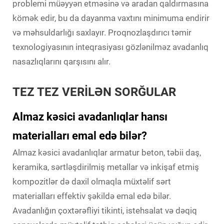
problemi müəyyən etməsinə və aradan qaldırmasına
kömək edir, bu da dayanma vaxtını minimuma endirir
və məhsuldarlığı saxlayır. Proqnozlaşdırıcı təmir
texnologiyasının inteqrasiyası gözlənilməz avadanlıq
nasazlıqlarını qarşısını alır.
TEZ TEZ VERİLƏN SORĞULAR
Almaz kəsici avadanlıqlar hansı
materialları emal edə bilər?
Almaz kəsici avadanlıqlar armatur beton, təbii daş,
keramika, sərtləşdirilmiş metallar və inkişaf etmiş
kompozitlər də daxil olmaqla müxtəlif sərt
materialları effektiv şəkildə emal edə bilər.
Avadanlığın çoxtərəfliyi tikinti, istehsalat və dəqiq