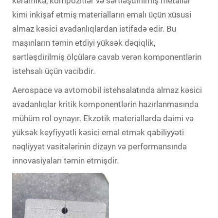
keramika, kompozitlər və sərtləşdirilmiş metallar
kimi inkişaf etmiş materialların emalı üçün xüsusi
almaz kəsici avadanlıqlardan istifadə edir. Bu
maşınların təmin etdiyi yüksək dəqiqlik,
sərtləşdirilmiş ölçülərə cavab verən komponentlərin
istehsalı üçün vacibdir.
Aerospace və avtomobil istehsalatında almaz kəsici
avadanlıqlar kritik komponentlərin hazırlanmasında
mühüm rol oynayır. Ekzotik materiallarda daimi və
yüksək keyfiyyətli kəsici emal etmək qabiliyyəti
nəqliyyat vasitələrinin dizayn və performansında
innovasiyaları təmin etmişdir.