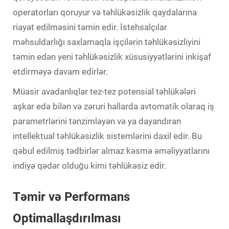
operatorları qoruyur və təhlükəsizlik qaydalarına
riayət edilməsini təmin edir. İstehsalçılar
məhsuldarlığı saxlamaqla işçilərin təhlükəsizliyini
təmin edən yeni təhlükəsizlik xüsusiyyətlərini inkişaf
etdirməyə davam edirlər.
Müasir avadanlıqlar tez-tez potensial təhlükələri
aşkar edə bilən və zəruri hallarda avtomatik olaraq iş
parametrlərini tənzimləyən və ya dayandıran
intellektual təhlükəsizlik sistemlərini daxil edir. Bu
qəbul edilmiş tədbirlər almaz kəsmə əməliyyatlarını
indiyə qədər olduğu kimi təhlükəsiz edir.
Təmir və Performans
Optimallaşdırılması