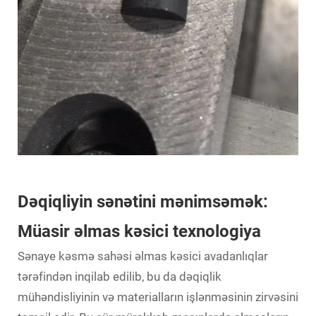
Dəqiqliyin sənətini mənimsəmək:
Müasir əlmas kəsici texnologiya
Sənaye kəsmə sahəsi
əlmas kəsici avadanlıqlar
tərəfindən inqilab edilib, bu da dəqiqlik
mühəndisliyinin və materialların işlənməsinin zirvəsini