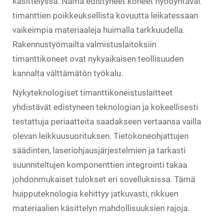
käsittelyssä. Nämä edistyneet koneet hyödyntävät
timanttien poikkeuksellista kovuutta leikatessaan
vaikeimpia materiaaleja huimalla tarkkuudella.
Rakennustyömailta valmistuslaitoksiin
timanttikoneet ovat nykyaikaisen teollisuuden
kannalta välttämätön työkalu.
Nykyteknologiset timanttikoneistuslaitteet
yhdistävät edistyneen teknologian ja kokeellisesti
testattuja periaatteita saadakseen vertaansa vailla
olevan leikkuusuorituksen. Tietokoneohjattujen
säädinten, laseriohjausjärjestelmien ja tarkasti
suunniteltujen komponenttien integrointi takaa
johdonmukaiset tulokset eri sovelluksissa. Tämä
huipputeknologia kehittyy jatkuvasti, rikkuen
materiaalien käsittelyn mahdollisuuksien rajoja.