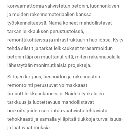
korvaamattomia vahvistetun betonin, luonnonkiven
ja muiden rakennemateriaalien kanssa
työskenneltäessä. Nämä koneet mahdollistavat
tarkan leikkauksen perustustöissä,
remonttikohteissa ja infrastruktuurin huollossa. Kyky
tehdä siistit ja tarkat leikkaukset teräsarmoidun
betonin läpi on muuttanut sitä, miten rakennusalalla
lähestytään monimutkaisia projekteja.
Siltojen korjaus, tienhoidon ja rakennusten
remontointi perustuvat voimakkaasti
timanttileikkuuskoneisiin. Näiden työkalujen
tarkkuus ja luotettavuus mahdollistavat
urakoitsijoiden suoriutua vaativista tehtävistä
tehokkaasti ja samalla ylläpitää tiukkoja turvallisuus-
ja laatuvaatimuksia.