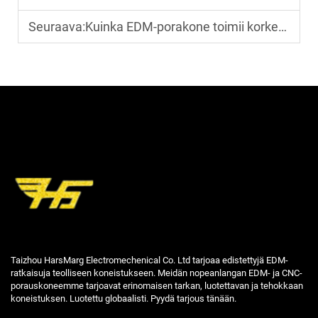
Seuraava:
Kuinka EDM-porakone toimii korkean tarkkuuden tehtävissä?
Taizhou HarsMarg Electromechenical Co. Ltd tarjoaa edistettyjä EDM-
ratkaisuja teolliseen koneistukseen. Meidän nopeanlangan EDM- ja CNC-
porauskoneemme tarjoavat erinomaisen tarkan, luotettavan ja tehokkaan
koneistuksen. Luotettu globaalisti. Pyydä tarjous tänään.