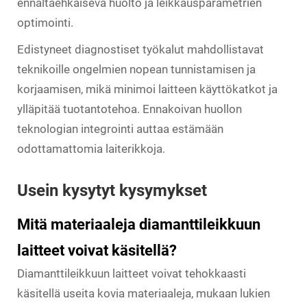
ennaltaehkäisevä huolto ja leikkausparametrien
optimointi.
Edistyneet diagnostiset työkalut mahdollistavat
teknikoille ongelmien nopean tunnistamisen ja
korjaamisen, mikä minimoi laitteen käyttökatkot ja
ylläpitää tuotantotehoa. Ennakoivan huollon
teknologian integrointi auttaa estämään
odottamattomia laiterikkoja.
Usein kysytyt kysymykset
Mitä materiaaleja diamanttileikkuun
laitteet voivat käsitellä?
Diamanttileikkuun laitteet voivat tehokkaasti
käsitellä useita kovia materiaaleja, mukaan lukien