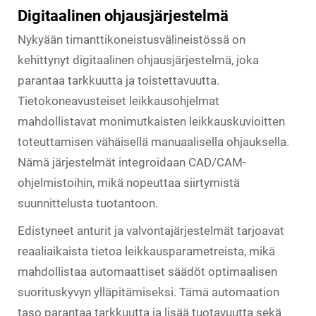
Digitaalinen ohjausjärjestelmä
Nykyään timanttikoneistusvälineistössä on
kehittynyt digitaalinen ohjausjärjestelmä, joka
parantaa tarkkuutta ja toistettavuutta.
Tietokoneavusteiset leikkausohjelmat
mahdollistavat monimutkaisten leikkauskuvioitten
toteuttamisen vähäisellä manuaalisella ohjauksella.
Nämä järjestelmät integroidaan CAD/CAM-
ohjelmistoihin, mikä nopeuttaa siirtymistä
suunnittelusta tuotantoon.
Edistyneet anturit ja valvontajärjestelmät tarjoavat
reaaliaikaista tietoa leikkausparametreista, mikä
mahdollistaa automaattiset säädöt optimaalisen
suorituskyvyn ylläpitämiseksi. Tämä automaation
taso parantaa tarkkuutta ja lisää tuotavuutta sekä