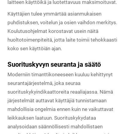
laitteen käyttöikä ja luotettavuus maksimoituvat.
Käyttäjien tulee ymmärtää asianmukaisen
puhdistuksen, voitelun ja osien vaihdon merkitys.
Koulutusohjelmat korostavat usein näitä
huoltotoimenpiteitä, jotta laite toimii tehokkaasti
koko sen käyttöiän ajan.
Suorituskyvyn seuranta ja säätö
Moderniin timanttikoneeseen kuuluu kehittynyt
seurantajärjestelmä, joka seuraa
suorituskykyindikaattoreita reaaliajassa. Nämä
järjestelmät auttavat käyttäjiä tunnistamaan
mahdollisia ongelmia ennen kuin ne vaikuttavat
leikkauksen laatuun. Suorituskykydataa
analysoidaan säännöllisesti mahdollistaen