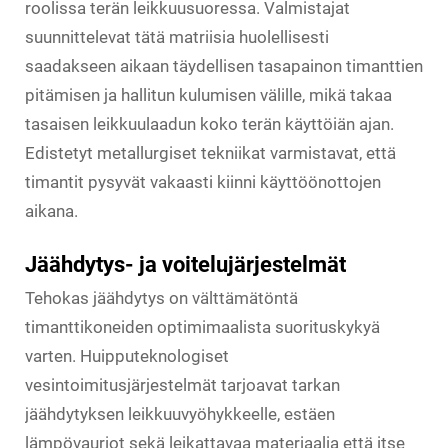
roolissa terän leikkuusuoressa. Valmistajat
suunnittelevat tätä matriisia huolellisesti
saadakseen aikaan täydellisen tasapainon timanttien
pitämisen ja hallitun kulumisen välille, mikä takaa
tasaisen leikkuulaadun koko terän käyttöiän ajan.
Edistetyt metallurgiset tekniikat varmistavat, että
timantit pysyvät vakaasti kiinni käyttöönottojen
aikana.
Jäähdytys- ja voitelujärjestelmät
Tehokas jäähdytys on välttämätöntä
timanttikoneiden optimimaalista suorituskykyä
varten. Huipputeknologiset
vesintoimitusjärjestelmät tarjoavat tarkan
jäähdytyksen leikkuuvyöhykkeelle, estäen
lämpövauriot sekä leikattavaa materiaalia että itse