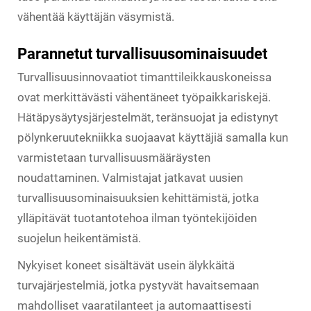
vähentää käyttäjän väsymistä.
Parannetut turvallisuusominaisuudet
Turvallisuusinnovaatiot timanttileikkauskoneissa
ovat merkittävästi vähentäneet työpaikkariskejä.
Hätäpysäytysjärjestelmät, teränsuojat ja edistynyt
pölynkeruutekniikka suojaavat käyttäjiä samalla kun
varmistetaan turvallisuusmääräysten
noudattaminen. Valmistajat jatkavat uusien
turvallisuusominaisuuksien kehittämistä, jotka
ylläpitävät tuotantotehoa ilman työntekijöiden
suojelun heikentämistä.
Nykyiset koneet sisältävät usein älykkäitä
turvajärjestelmiä, jotka pystyvät havaitsemaan
mahdolliset vaaratilanteet ja automaattisesti