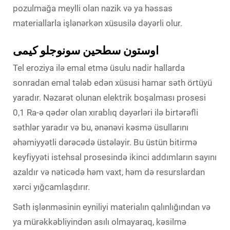
pozulmağa meylli olan nazik və ya həssas
materiallarla işlənərkən xüsusilə dəyərli olur.
اوستون سطحین سونوجلو کیمی
Tel eroziya ilə emal etmə üsulu nadir hallarda
sonradan emal tələb edən xüsusi hamar səth örtüyü
yaradır. Nəzarət olunan elektrik boşalması prosesi
0,1 Ra-ə qədər olan xırablıq dəyərləri ilə birtərəfli
səthlər yaradır və bu, ənənəvi kəsmə üsullarını
əhəmiyyətli dərəcədə üstələyir. Bu üstün bitirmə
keyfiyyəti istehsal prosesində ikinci addımların sayını
azaldır və nəticədə həm vaxt, həm də resurslardan
xərci yığcamlaşdırır.
Səth işlənməsinin eyniliyi materialın qalınlığından və
ya mürəkkəbliyindən asılı olmayaraq, kəsilmə