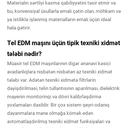
Materialın sərtliyi kəsmə qabiliyyətini təsir etmir və
bu, konvensiyal üsullarla emalı çətin olan, möhkəm və
ya istiliklə işlənmiş materialların emalı üçün ideal
hala gətirir.
Tel EDM maşını üçün tipik texniki xidmət
tələbi nədir?
Müasir tel EDM maşınlarının digər ənənəvi kəsici
avadanlıqlara nisbətən nisbətən az texniki xidmət
tələbi var. Adətən texniki xidmətə filtrlərin
dəyişdirilməsi, telin tullantısının aparılması, dielektrik
mayenin monitorinqi və dövri kalibrləşdirmə
yoxlamaları daxildir. Bir çox sistem qeyri-odanıq
dayanmalara mane olmağa kömək edən
avtomatlaşdırılmış texniki xidmət funksiyaları və