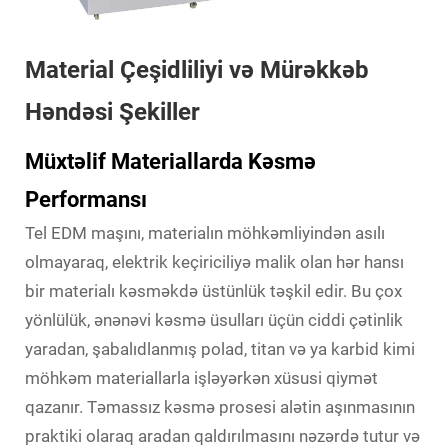
Material Çeşidliliyi və Mürəkkəb
Həndəsi Şekiller
Müxtəlif Materiallarda Kəsmə
Performansı
Tel EDM maşını, materialın möhkəmliyindən asılı
olmayaraq, elektrik keçiriciliyə malik olan hər hansı
bir materialı kəsməkdə üstünlük təşkil edir. Bu çox
yönlülük, ənənəvi kəsmə üsulları üçün ciddi çətinlik
yaradan, şabalıdlanmış polad, titan və ya karbid kimi
möhkəm materiallarla işləyərkən xüsusi qiymət
qazanır. Təmassız kəsmə prosesi alətin aşınmasının
praktiki olaraq aradan qaldırılmasını nəzərdə tutur və