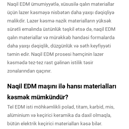
Naqil EDM ümumiyyətlə, xüsusilə qalın materiallar
üçün lazer kəsməyə nisbətən daha yaxşı dəqiqliyə
malikdir. Lazer kəsmə nazik materialların yüksək
sürətli emalında üstünlük təşkil etsə də, naqil EDM
qalın materiallar və mürəkkəb həndəsi formalarda
daha yaxşı dəqiqlik, düzgünlük və səth keyfiyyəti
təmin edir. Naqil EDM prosesi həmçinin lazer
kəsmədə tez-tez rast gəlinən istilik təsir
zonalarından qaçınır.
Naqil EDM maşını ilə hansı materialları
kəsmək mümkündür?
Tel EDM isti möhkəmlikli polad, titam, karbid, mis,
alüminium və keçirici keramika da daxil olmaqla,
bütün elektrik keçirici materialları kəsə bilər.