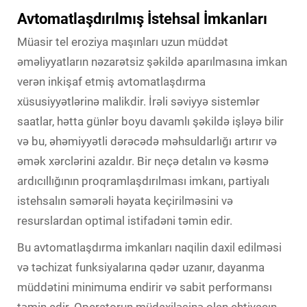
Avtomatlaşdırılmış İstehsal İmkanları
Müasir tel eroziya maşınları uzun müddət
əməliyyatların nəzarətsiz şəkildə aparılmasına imkan
verən inkişaf etmiş avtomatlaşdırma
xüsusiyyətlərinə malikdir. İrəli səviyyə sistemlər
saatlar, hətta günlər boyu davamlı şəkildə işləyə bilir
və bu, əhəmiyyətli dərəcədə məhsuldarlığı artırır və
əmək xərclərini azaldır. Bir neçə detalın və kəsmə
ardıcıllığının proqramlaşdırılması imkanı, partiyalı
istehsalın səmərəli həyata keçirilməsini və
resurslardan optimal istifadəni təmin edir.
Bu avtomatlaşdırma imkanları naqilin daxil edilməsi
və təchizat funksiyalarına qədər uzanır, dayanma
müddətini minimuma endirir və sabit performansı