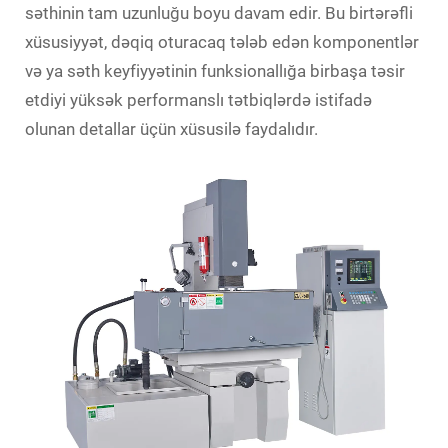
səthinin tam uzunluğu boyu davam edir. Bu birtərəfli
xüsusiyyət, dəqiq oturacaq tələb edən komponentlər
və ya səth keyfiyyətinin funksionallığa birbaşa təsir
etdiyi yüksək performanslı tətbiqlərdə istifadə
olunan detallar üçün xüsusilə faydalıdır.