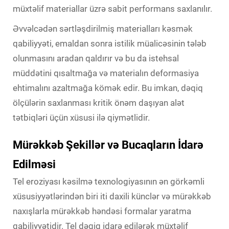
müxtəlif materiallar üzrə sabit performans saxlanılır.
Əvvəlcədən sərtləşdirilmiş materialları kəsmək
qabiliyyəti, emaldan sonra istilik müalicəsinin tələb
olunmasını aradan qaldırır və bu da istehsal
müddətini qısaltmağa və materialın deformasiya
ehtimalını azaltmağa kömək edir. Bu imkan, dəqiq
ölçülərin saxlanması kritik önəm daşıyan alət
tətbiqləri üçün xüsusi ilə qiymətlidir.
Mürəkkəb Şekillər və Bucaqların İdarə
Edilməsi
Tel eroziyası kəsilmə texnologiyasının ən görkəmli
xüsusiyyətlərindən biri iti daxili künclər və mürəkkəb
naxışlarla mürəkkəb həndəsi formalar yaratma
qabiliyyətidir. Tel dəqiq idarə edilərək müxtəlif