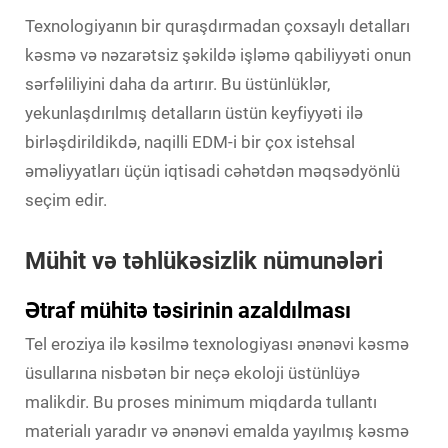
Texnologiyanın bir quraşdırmadan çoxsaylı detalları
kəsmə və nəzarətsiz şəkildə işləmə qabiliyyəti onun
sərfəliliyini daha da artırır. Bu üstünlüklər,
yekunlaşdırılmış detalların üstün keyfiyyəti ilə
birləşdirildikdə, naqilli EDM-i bir çox istehsal
əməliyyatları üçün iqtisadi cəhətdən məqsədyönlü
seçim edir.
Mühit və təhlükəsizlik nümunələri
Ətraf mühitə təsirinin azaldılması
Tel eroziya ilə kəsilmə texnologiyası ənənəvi kəsmə
üsullarına nisbətən bir neçə ekoloji üstünlüyə
malikdir. Bu proses minimum miqdarda tullantı
materialı yaradır və ənənəvi emalda yayılmış kəsmə