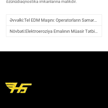
özünüdiaqnostika imkanlarına malikdir.
Əvvəlki:
Tel EDM Maşını: Operatorların Səmərəliliyini Artıran Hansı İrəli Səviyyə İdarəetmə Sistemləri Var?
Növbəti:
Elektroeroziya Emalının Müasir Tətbiq Sahələri Nələrdir?