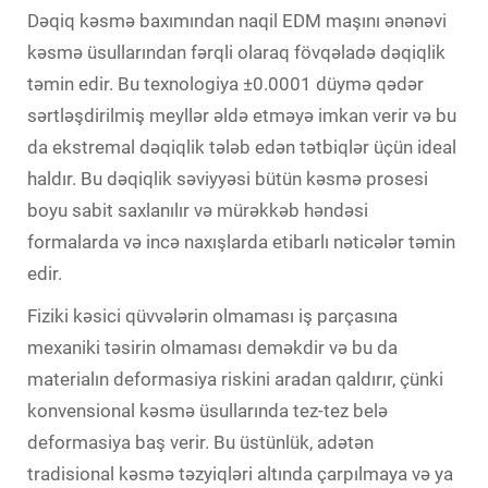
Dəqiq kəsmə baxımından naqil EDM maşını ənənəvi
kəsmə üsullarından fərqli olaraq fövqəladə dəqiqlik
təmin edir. Bu texnologiya ±0.0001 düymə qədər
sərtləşdirilmiş meyllər əldə etməyə imkan verir və bu
da ekstremal dəqiqlik tələb edən tətbiqlər üçün ideal
haldır. Bu dəqiqlik səviyyəsi bütün kəsmə prosesi
boyu sabit saxlanılır və mürəkkəb həndəsi
formalarda və incə naxışlarda etibarlı nəticələr təmin
edir.
Fiziki kəsici qüvvələrin olmaması iş parçasına
mexaniki təsirin olmaması deməkdir və bu da
materialın deformasiya riskini aradan qaldırır, çünki
konvensional kəsmə üsullarında tez-tez belə
deformasiya baş verir. Bu üstünlük, adətən
tradisional kəsmə təzyiqləri altında çarpılmaya və ya