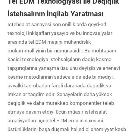
Tel EDM Texnologiyası ilə Dəqiqlik
İstehsalının İnqilab Yaratması
İstehsalat sənayesi son onilliklərdə qeyri-adi
texnoloji inkişafları yaşayıb və bu innovasiyalar
arasında tel EDM maşını mühəndislik
mükəmməlliyinin bir nümunəsidir. Bu möhtəşəm
kəsici texnologiya istehsalçıların dəqiq kəsmə
tapşırıqlarına yanaşma üsulunu dəyişib və ənənəvi
kəsmə metodlarının sadəcə əldə edə bilmədiyi,
əvvəlki təcrübədən fərqli dərəcədə dəqiqlik və
imkanlar təqdim edir. Sənayelərin daha yüksək
dəqiqlik və daha mürəkkəb komponentlər tələb
etməyə davam etdiyi üçün müasir istehsalat
əməliyyatları üçün tel EDM emalının xüsusi
üstünlüklərini başa düşmək həlledici əhəmiyyət kəsb