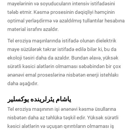
mayelərinin və soyuducuların intensiv istifadəsini
tələb etmir. Kəsmə prosesinin dəqiqliyi həmçinin
optimal yerləşdirmə və azaldılmış tullantılar hesabına
material israfını azaldır.
Tel eroziya maşınlarında istifadə olunan dielektrik
maye süzülərək təkrar istifadə edilə bilər ki, bu da
ekoloji təsiri daha da azaldır. Bundan əlavə, yüksək
sürətli kəsici alətlərin olmaması səbəbindən bir çox
ənənəvi emal proseslərinə nisbətən enerji istehlakı
daha aşağıdır.
یاشام یئرلرینده یوکسلیر
Tel eroziya maşınının işi ənənəvi kəsmə üsullarına
nisbətən daha az təhlükə təşkil edir. Yüksək sürətli
kəsici alətlərin və uçuşan qırıntıların olmaması iş