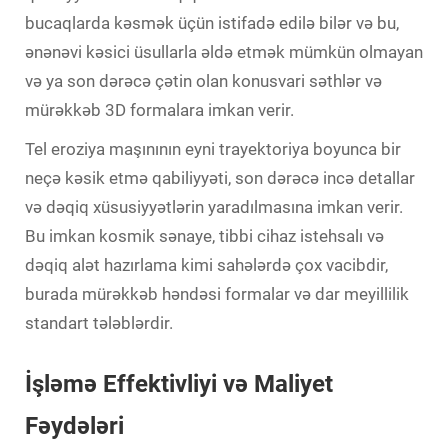
bucaqlarda kəsmək üçün istifadə edilə bilər və bu,
ənənəvi kəsici üsullarla əldə etmək mümkün olmayan
və ya son dərəcə çətin olan konusvari səthlər və
mürəkkəb 3D formalara imkan verir.
Tel eroziya maşınının eyni trayektoriya boyunca bir
neçə kəsik etmə qabiliyyəti, son dərəcə incə detallar
və dəqiq xüsusiyyətlərin yaradılmasına imkan verir.
Bu imkan kosmik sənaye, tibbi cihaz istehsalı və
dəqiq alət hazırlama kimi sahələrdə çox vacibdir,
burada mürəkkəb həndəsi formalar və dar meyillilik
standart tələblərdir.
İşləmə Effektivliyi və Maliyet
Fəydələri