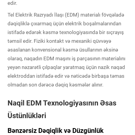
edir.
Tel
Elektrik Razryadı İlaşı
(EDM) materialı fövqəladə
dəqiqliklə çıxarmaq üçün elektrik boşalmalarından
istifadə edərək kəsmə texnologiyasında bir sıçrayış
təmsil edir. Fiziki kontakt və mexaniki qüvvəyə
əsaslanan konvensional kəsmə üsullarının əksinə
olaraq, naqadın EDM maşını iş parçasının materialını
yeyən nəzarətli çılpaqlar yaratmaq üçün nazik naqad
elektroddan istifadə edir və nəticədə birbaşa təmas
olmadan son dərəcə dəqiq kəsmələr alınır.
Naqil EDM Texnologiyasının Əsas
Üstünlükləri
Bənzərsiz Dəqiqlik və Düzgünlük