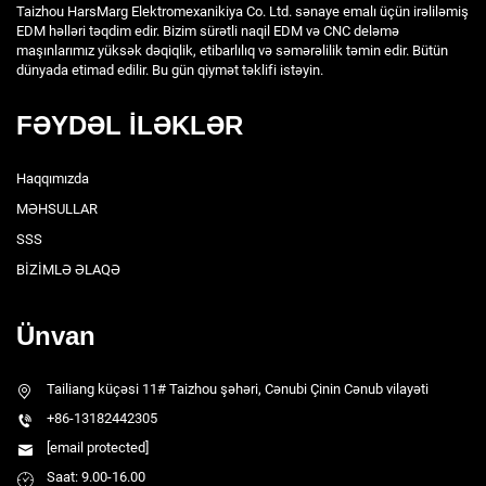
Taizhou HarsMarg Elektromexanikiya Co. Ltd. sənaye emalı üçün irəliləmiş
EDM həlləri təqdim edir. Bizim sürətli naqil EDM və CNC deləmə
maşınlarımız yüksək dəqiqlik, etibarlılıq və səmərəlilik təmin edir. Bütün
dünyada etimad edilir. Bu gün qiymət təklifi istəyin.
FƏYDƏL İLƏKLƏR
Haqqımızda
MƏHSULLAR
SSS
BİZİMLƏ ƏLAQƏ
Ünvan
Tailiang küçəsi 11# Taizhou şəhəri, Cənubi Çinin Cənub vilayəti
+86-13182442305
[email protected]
Saat: 9.00-16.00