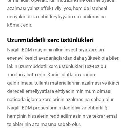
təmin edir. Operatorun müdaxiləsinə olan ehtiyacın
azalması yalnız effektivliyi yox, həm də istehsal
seriyaları üzrə sabit keyfiyyətin saxlanılmasına
kömək edir.
Uzunmüddətli xərc üstünlükləri
Naqilli EDM maşınının ilkin investisiya xərcləri
ənənəvi kəsici avadanlıqlardan daha yüksək ola bilər,
lakin uzunmüddətli xərc üstünlükləri tez-tez bu
xərcləri əhatə edir. Kəsici alətlərin aradan
qaldırılması, tullantı materiallarının azalması və ikinci
dərəcəli əməliyyatlara ehtiyacın minimum olması
nəticədə işləmə xərclərinin azalmasına səbəb olur.
Naqilli EDM proseslərinin dəqiqliyi və etibarlılığı
həmçinin hissələrin rədd edilməsinin və təkrar emal
tələblərinin azalmasına səbəb olur.