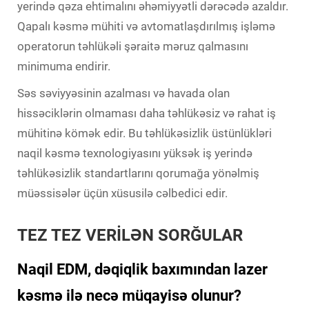
yerində qəza ehtimalını əhəmiyyətli dərəcədə azaldır.
Qapalı kəsmə mühiti və avtomatlaşdırılmış işləmə
operatorun təhlükəli şəraitə məruz qalmasını
minimuma endirir.
Səs səviyyəsinin azalması və havada olan
hissəciklərin olmaması daha təhlükəsiz və rahat iş
mühitinə kömək edir. Bu təhlükəsizlik üstünlükləri
naqil kəsmə texnologiyasını yüksək iş yerində
təhlükəsizlik standartlarını qorumağa yönəlmiş
müəssisələr üçün xüsusilə cəlbedici edir.
TEZ TEZ VERİLƏN SORĞULAR
Naqil EDM, dəqiqlik baxımından lazer
kəsmə ilə necə müqayisə olunur?