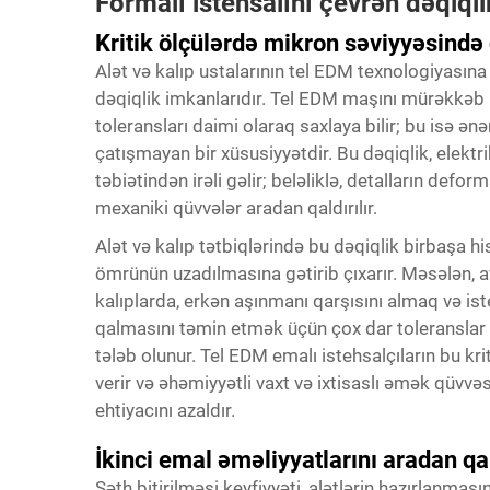
Formalı istehsalını çevrən dəqiqlik
Kritik ölçülərdə mikron səviyyəsində 
Alət və kalıp ustalarının tel EDM texnologiyasın
dəqiqlik imkanlarıdır. Tel EDM maşını mürəkkəb
toleransları daimi olaraq saxlaya bilir; bu isə ən
çatışmayan bir xüsusiyyətdir. Bu dəqiqlik, elek
təbiətindən irəli gəlir; beləliklə, detalların def
mexaniki qüvvələr aradan qaldırılır.
Alət və kalıp tətbiqlərində bu dəqiqlik birbaşa hi
ömrünün uzadılmasına gətirib çıxarır. Məsələn, a
kalıplarda, erkən aşınmanı qarşısını almaq və iste
qalmasını təmin etmək üçün çox dar toleranslar d
tələb olunur. Tel EDM emalı istehsalçıların bu krit
verir və əhəmiyyətli vaxt və ixtisaslı əmək qüvvə
ehtiyacını azaldır.
İkinci emal əməliyyatlarını aradan qal
Səth bitirilməsi keyfiyyəti, alətlərin hazırlanması