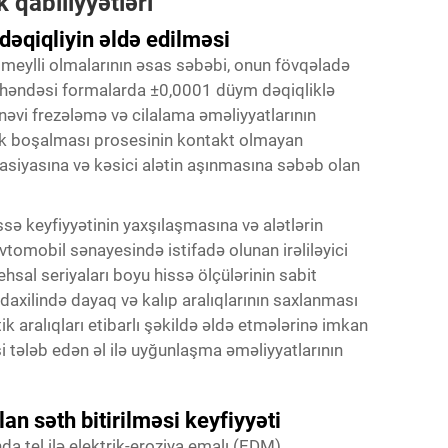
 qabiliyyətləri
dəqiqliyin əldə edilməsi
a meylli olmalarının əsas səbəbi, onun fövqəladə
 həndəsi formalarda ±0,0001 düym dəqiqliklə
ənəvi frezələmə və cilalama əməliyyatlarının
trik boşalması prosesinin kontakt olmayan
ormasiyasına və kəsici alətin aşınmasına səbəb olan
ssə keyfiyyətinin yaxşılaşmasına və alətlərin
vtomobil sənayesində istifadə olunan irəliləyici
hsal seriyaları boyu hissə ölçülərinin sabit
axilində dayaq və kalıp aralıqlarının saxlanması
ik aralıqları etibarlı şəkildə əldə etmələrinə imkan
si tələb edən əl ilə uyğunlaşma əməliyyatlarının
an səth bitirilməsi keyfiyyəti
nda tel ilə elektrik-eroziya emalı (EDM)