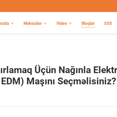
mızda
Məhsullar
Video
Bloqlar
SSS
zırlamaq Üçün Nağınla Elekt
EDM) Maşını Seçməlisiniz?