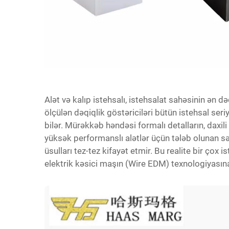
Alət və kalıp istehsalı, istehsalat sahəsinin ən 
ölçülən dəqiqlik göstəriciləri bütün istehsal se
bilər. Mürəkkəb həndəsi formalı detalların, daxi
yüksək performanslı alətlər üçün tələb olunan s
üsulları tez-tez kifayət etmir. Bu realite bir çox i
elektrik kəsici maşın (Wire EDM) texnologiyasın