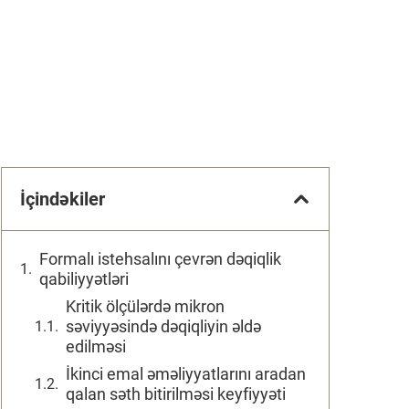
İçindəkiler
Formalı istehsalını çevrən dəqiqlik
qabiliyyətləri
Kritik ölçülərdə mikron
səviyyəsində dəqiqliyin əldə
edilməsi
İkinci emal əməliyyatlarını aradan
qalan səth bitirilməsi keyfiyyəti