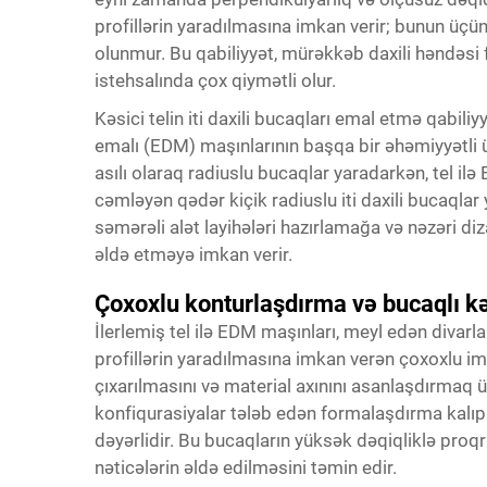
profillərin yaradılmasına imkan verir; bunun üçün
olunmur. Bu qabiliyyət, mürəkkəb daxili həndəsi 
istehsalında çox qiymətli olur.
Kəsici telin iti daxili bucaqları emal etmə qabiliyyə
emalı (EDM) maşınlarının başqa bir əhəmiyyətli 
asılı olaraq radiuslu bucaqlar yaradarkən, tel i
cəmləyən qədər kiçik radiuslu iti daxili bucaqlar
səmərəli alət layihələri hazırlamağa və nəzəri d
əldə etməyə imkan verir.
Çoxoxlu konturlaşdırma və bucaqlı 
İlerlemiş tel ilə EDM maşınları, meyl edən diva
profillərin yaradılmasına imkan verən çoxoxlu im
çıxarılmasını və material axınını asanlaşdırmaq 
konfiqurasiyalar tələb edən formalaşdırma kalıpl
dəyərlidir. Bu bucaqların yüksək dəqiqliklə proq
nəticələrin əldə edilməsini təmin edir.