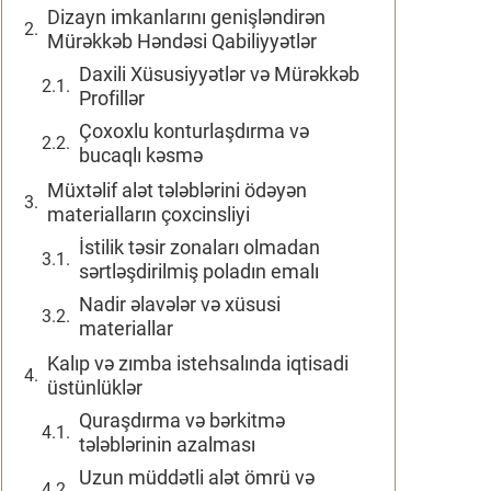
Dizayn imkanlarını genişləndirən
Mürəkkəb Həndəsi Qabiliyyətlər
Daxili Xüsusiyyətlər və Mürəkkəb
Profillər
Çoxoxlu konturlaşdırma və
bucaqlı kəsmə
Müxtəlif alət tələblərini ödəyən
materialların çoxcinsliyi
İstilik təsir zonaları olmadan
sərtləşdirilmiş poladın emalı
Nadir əlavələr və xüsusi
materiallar
Kalıp və zımba istehsalında iqtisadi
üstünlüklər
Quraşdırma və bərkitmə
tələblərinin azalması
Uzun müddətli alət ömrü və