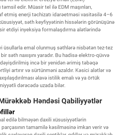
təmsil edir. Müasir tel ilə EDM maşınları,
f etmiş enerji təchizatı idarəetməsi vasitəsilə 4–6
xüsusiyyət, səth keyfiyyətinin hissələrin görünüşünə
əsir etdiyi inyeksiya formalaşdırma alətlərində
 üsullarla emal olunmuş səthlərə nisbətən tez-tez
bir səth naxışını yaradır. Bu hadisə elektro-qüvvə
dəyişdirilmiş incə bir yenidən ərimiş təbəqə
iyi artırır və sürtünməni azaldır. Kəsici alətlər və
ılaşdırılması əlavə istilik emalı və ya örtük
iyyətli dərəcədə uzada bilər.
 Mürəkkəb Həndəsi Qabiliyyətlər
fillər
al edilə bilməyən daxili xüsusiyyətlərin
ş parçasının tamamilə kəsilməsinə imkan verir və
k saxlayaraq daxili çentiklər, qıfıllar və mürəkkəb