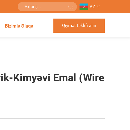
AZ
Qiymət təklifi alın
Bizimlə Əlaqə
rik-Kimyəvi Emal (Wire