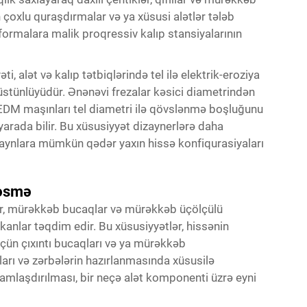
 çoxlu quraşdırmalar və ya xüsusi alətlər tələb
formalara malik proqressiv kalıp stansiyalarının
ti, alət və kalıp tətbiqlərində tel ilə elektrik-eroziya
üstünlüyüdür. Ənənəvi frezalar kəsici diametrindən
lə EDM maşınları tel diametri ilə qövslənmə boşluğunu
 yarada bilir. Bu xüsusiyyət dizaynerlərə daha
izaynlara mümkün qədər yaxın hissə konfiqurasiyaları
kəsmə
rlar, mürəkkəb bucaqlar və mürəkkəb üçölçülü
kanlar təqdim edir. Bu xüsusiyyətlər, hissənin
üçün çıxıntı bucaqları və ya mürəkkəb
arı və zərbələrin hazırlanmasında xüsusilə
ramlaşdırılması, bir neçə alət komponenti üzrə eyni