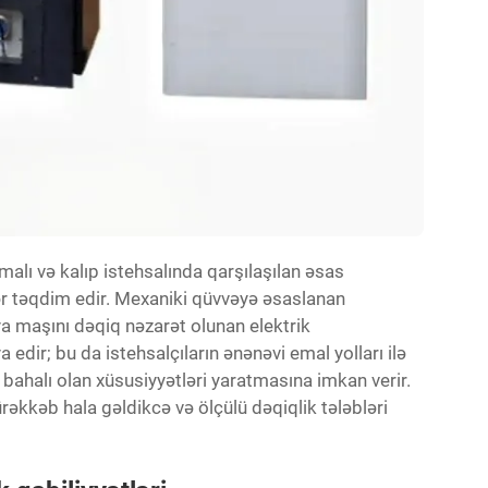
rmalı və kalıp istehsalında qarşılaşılan əsas
klər təqdim edir. Mexaniki qüvvəyə əsaslanan
iya maşını
dəqiq nəzarət olunan elektrik
edir; bu da istehsalçıların ənənəvi emal yolları ilə
ahalı olan xüsusiyyətləri yaratmasına imkan verir.
rəkkəb hala gəldikcə və ölçülü dəqiqlik tələbləri