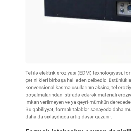
Tel ilə elektrik eroziyası (EDM) texnologiyası, fo
çətinlikləri birbaşa həll edən cəlbedici üstünlü
konvensional kəsmə üsullarının əksinə,
tel eroz
boşalmalarından istifadə edərək materialı eroziya 
imkan verilməyən və ya qeyri-mümkün dərəcədə b
Bu qabiliyyət, formalı tələblər sənayedə daha mü
daha da sıxlaşdıqca artıq dəyər qazanır.