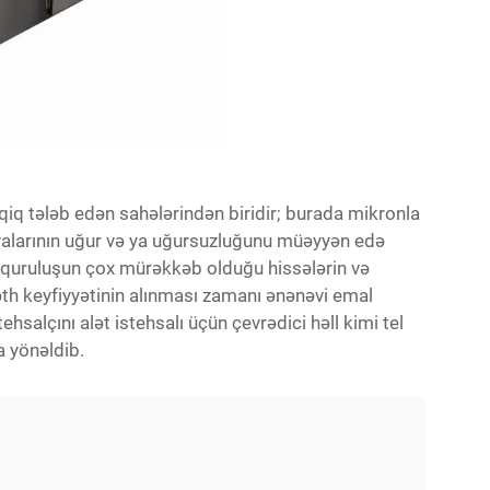
dəqiq tələb edən sahələrindən biridir; burada mikronla
riyalarının uğur və ya uğursuzluğunu müəyyən edə
li quruluşun çox mürəkkəb olduğu hissələrin və
əth keyfiyyətinin alınması zamanı ənənəvi emal
stehsalçını alət istehsalı üçün çevrədici həll kimi tel
a yönəldib.