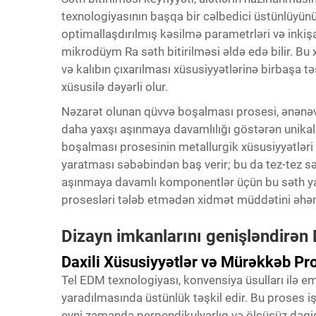
texnologiyasının başqa bir cəlbedici üstünlüyünü 
optimallaşdırılmış kəsilmə parametrləri və inkişa
mikrodüym Ra səth bitirilməsi əldə edə bilir. Bu 
və kalıbın çıxarılması xüsusiyyətlərinə birbaşa t
xüsusilə dəyərli olur.
Nəzarət olunan qüvvə boşalması prosesi, ənənəvi
daha yaxşı aşınmaya davamlılığı göstərən unikal 
boşalması prosesinin metallurgik xüsusiyyətləri 
yaratması səbəbindən baş verir; bu da tez-tez sərtl
aşınmaya davamlı komponentlər üçün bu səth yaxş
prosesləri tələb etmədən xidmət müddətini əhəm
Dizayn imkanlarını genişləndirən
Daxili Xüsusiyyətlər və Mürəkkəb Pro
Tel EDM texnologiyası, konvensiya üsulları ilə em
yaradılmasında üstünlük təşkil edir. Bu proses i
eyni zamanda perpendikulyarlıq və ölçüsüz dəqiqli