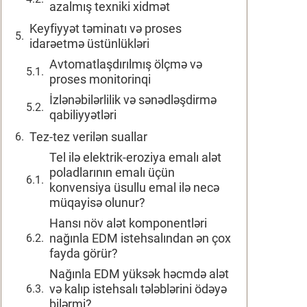
azalmış texniki xidmət
Keyfiyyət təminatı və proses
idarəetmə üstünlükləri
Avtomatlaşdırılmış ölçmə və
proses monitorinqi
İzlənəbilərlilik və sənədləşdirmə
qabiliyyətləri
Tez-tez verilən suallar
Tel ilə elektrik-eroziya emalı alət
poladlarının emalı üçün
konvensiya üsullu emal ilə necə
müqayisə olunur?
Hansı növ alət komponentləri
nağınla EDM istehsalından ən çox
fayda görür?
Nağınla EDM yüksək həcmdə alət
və kalıp istehsalı tələblərini ödəyə
bilərmi?