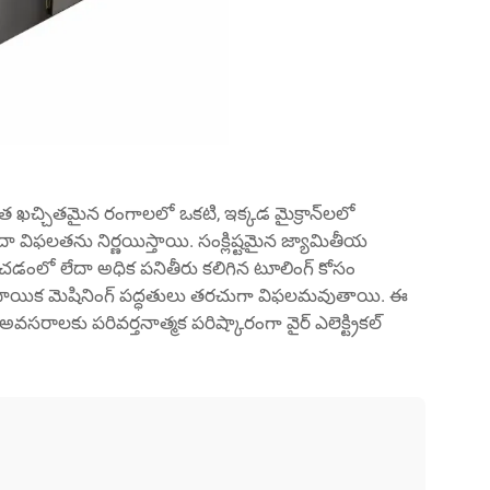
త ఖచ్చితమైన రంగాలలో ఒకటి, ఇక్కడ మైక్రాన్‌లలో
దా విఫలతను నిర్ణయిస్తాయి. సంక్లిష్టమైన జ్యామితీయ
ంచడంలో లేదా అధిక పనితీరు కలిగిన టూలింగ్ కోసం
దాయిక మెషినింగ్ పద్ధతులు తరచుగా విఫలమవుతాయి. ఈ
రాలకు పరివర్తనాత్మక పరిష్కారంగా వైర్ ఎలెక్ట్రికల్