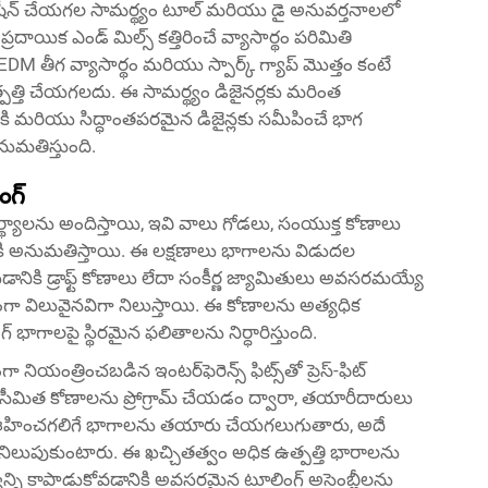
షీన్ చేయగల సామర్థ్యం టూల్ మరియు డై అనువర్తనాలలో
ిక ఎండ్ మిల్స్ కత్తిరించే వ్యాసార్థం పరిమితి
DM తీగ వ్యాసార్థం మరియు స్పార్క్ గ్యాప్ మొత్తం కంటే
త్పత్తి చేయగలదు. ఈ సామర్థ్యం డిజైనర్లకు మరింత
మరియు సిద్ధాంతపరమైన డిజైన్లకు సమీపించే భాగ
ుమతిస్తుంది.
ంగ్
యాలను అందిస్తాయి, ఇవి వాలు గోడలు, సంయుక్త కోణాలు
ానికి అనుమతిస్తాయి. ఈ లక్షణాలు భాగాలను విడుదల
ికి డ్రాఫ్ట్ కోణాలు లేదా సంకీర్ణ జ్యామితులు అవసరమయ్యే
కంగా విలువైనవిగా నిలుస్తాయి. ఈ కోణాలను అత్యధిక
 భాగాలపై స్థిరమైన ఫలితాలను నిర్ధారిస్తుంది.
ియంత్రించబడిన ఇంటర్‌ఫెరెన్స్ ఫిట్స్‌తో ప్రెస్-ఫిట్
 సీమిత కోణాలను ప్రోగ్రామ్ చేయడం ద్వారా, తయారీదారులు
ే ఊహించగలిగే భాగాలను తయారు చేయగలుగుతారు, అదే
నిలుపుకుంటారు. ఈ ఖచ్చితత్వం అధిక ఉత్పత్తి భారాలను
న్ని కాపాడుకోవడానికి అవసరమైన టూలింగ్ అసెంబ్లీలను