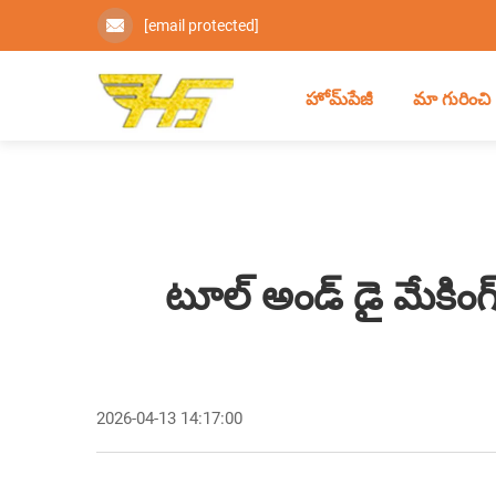
[email protected]
హోమ్‌పేజీ
మా గురించి
టూల్ అండ్ డై మేకింగ
2026-04-13 14:17:00