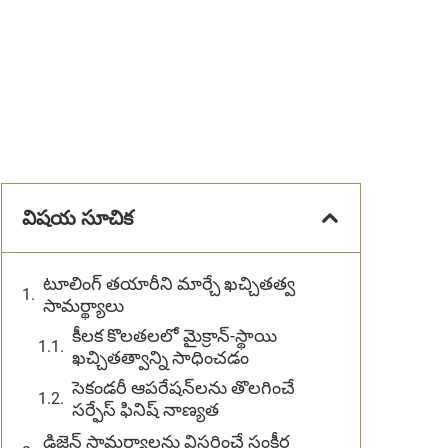
విషయ సూచిక
టూలింగ్ తయారీని మార్చే ఖచ్చితత్వ
సామర్థ్యాలు
కీలక కొలతలలో మైక్రాన్-స్థాయి
ఖచ్చితత్వాన్ని సాధించడం
సెకండరీ ఆపరేషన్‌లను తొలగించే
సర్ఫేస్ ఫినిష్ నాణ్యత
డిజైన్ సామర్థ్యాలను విస్తరించే సంకీర్ణ