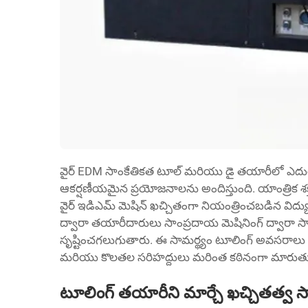
వైర్ EDM సాంకేతికత టూల్ మరియు డై తయారీలో ఎదుర్కొనే
ఆకర్షణీయమైన ప్రయోజనాలను అందిస్తుంది. యాంత్రిక శక్త
వైర్ ఇడిఎమ్ మెషిన్
ఖచ్చితంగా నియంత్రించబడిన విద్యుత్ 
ద్వారా తయారీదారులు సాంప్రదాయ మెషినింగ్ ద్వారా సా
సృష్టించగలుగుతారు. ఈ సామర్థ్యం టూలింగ్ అవసరాలు పర
మరియు కొలతల సరిహద్దులు మరింత కఠినంగా మారుతున
టూలింగ్ తయారీని మార్చే ఖచ్చితత్వ సా