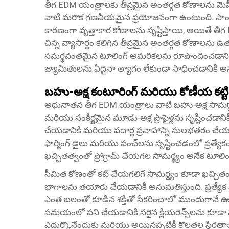
తీగ EDM యంత్రాలకు తీవ్రమైన అంతర్గత కోణాలను మె
వాటి మరొక గణనీయమైన ప్రయోజనంగా ఉంటుంది. సాంప్రదాయ
కారణంగా వృత్తాకార కోణాలను సృష్టిస్తాయి, అయితే తీగ E
చిన్న వ్యాసార్థం కలిగిన తీవ్రమైన అంతర్గత కోణాలను ఉ
సమర్థవంతమైన టూలింగ్ అమరికలను రూపొందించడానికి 
జ్యామితులను ఏదైనా త్యాగం లేకుండా సాధించడానికి అన
బహు-అక్ష కంటూరింగ్ మరియు కోణీయ కట్టి
అధునాతన తీగ EDM యంత్రాలు వాటి బహు-అక్ష సామర్థ్
మరియు సంకీర్ణమైన మూడు-అక్ష ప్రొఫైళ్లను సృష్టించడ
చేయడానికి మరియు పదార్థ ప్రవాహాన్ని సులభతరం చేయడాన
ఫార్మింగ్ డైలు మరియు పంచ్‌లను సృష్టించడంలో ప్రత్యే
ఖచ్చితత్వంతో ప్రోగ్రామ్ చేయగల సామర్థ్యం అనేక టూలింగ్
సీమిత కోణంతో కట్ చేయగలిగే సామర్థ్యం కూడా ఖచ్చితంగా న
భాగాలను తయారు చేయడానికి అనుమతిస్తుంది. ప్రత్యేక
ఎంత బలంతో కూడిన శక్తితో సేకరించాలో ముందుగాన
సమయంలో పని చేయడానికి సరైన క్లియరెన్స్‌లను కూడా 
ఎదుర్కొనేందుకు మరియు అయినప్పటికీ కొలతల స్థిరత్వా