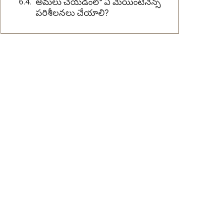
అమలు చేయడంలో ఏ మెయింటెనెన్స్
పరిశీలనలు చేయాలి?