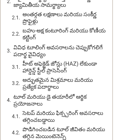
జ్యామితీయ సామర్థ్యాలు
అంతర్గత లక్షణాలు మరియు సంకీర్ణ
ప్రొఫైళ్లు
బహు-అక్ష కంటూరింగ్ మరియు కోణీయ
కట్టింగ్
వివిధ టూలింగ్ అవసరాలను చెప్పుకోగలిగే
పదార్థ వైవిధ్యం
హీట్ అఫెక్టెడ్ జోన్లు (HAZ) లేకుండా
హార్డెన్డ్ స్టీల్ ప్రాసెసింగ్
అద్భుతమైన మిశ్రమాలు మరియు
ప్రత్యేక పదార్థాలు
టూల్ మరియు డై తయారీలో ఆర్థిక
ప్రయోజనాలు
సెటప్ మరియు ఫిక్స్చరింగ్ అవసరాలు
తగ్గించబడ్డాయి
పొడిగించబడిన టూల్ జీవితం మరియు
తగ్గిన మెయింటెనెన్స్