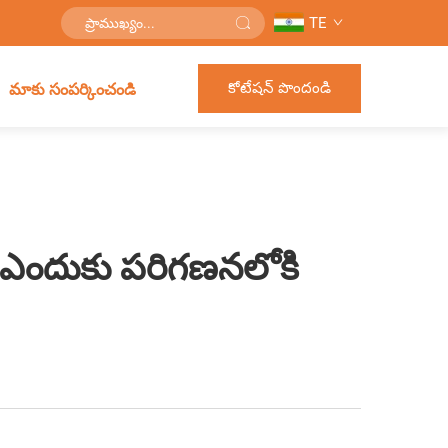
TE
కోటేషన్ పొందండి
మాకు సంపర్కించండి
ను ఎందుకు పరిగణనలోకి