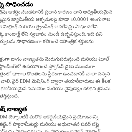
న్ని సాధించడం
 వైపు ఆకర్షించబడటానికి ప్రధాన కారణం దాని అద్వితీయమైన
క్లిష్టమైన జ్యామితీయ ఆకృతులపై కూడా ±0.0001 అంగుళాల
 మిల్లింగ్ మరియు గ్రైండింగ్ ఆపరేషన్లు సాధించలేని
్క కాంటాక్ట్ లేని స్వభావం నుండి ఉద్భవిస్తుంది, ఇది పని
ర్పులను సాధారణంగా కలిగించే యాంత్రిక శక్తులను
యక్షంగా భాగం నాణ్యతను మెరుగుపరుస్తుంది మరియు టూల్
టాంపింగ్‌లో ఉపయోగించే ప్రోగ్రెసివ్ డైలు ముందుగా
మొత్తంలో భాగాల కొలతలను స్థిరంగా ఉంచడానికి చాలా సన్నని
హించాలి. వైర్ EDM మెషినింగ్ ద్వారా తయారీదారులు ఈ కీలక
 ఇది గణనీయమైన సమయం మరియు నైపుణ్యం కలిగిన శ్రమను
గిస్తుంది.
నిష్ నాణ్యత
ైర్ EDM టెక్నాలజీకి మరొక ఆకర్షణీయమైన ప్రయోజనాన్ని
న కట్టింగ్ ప్యారామీటర్లు మరియు అధునాతన పవర్ సప్లై
ిష్‌లను సాధించగలవు. ఈ సామర్థ్యం ఇన్జెక్షన్ మోల్డింగ్