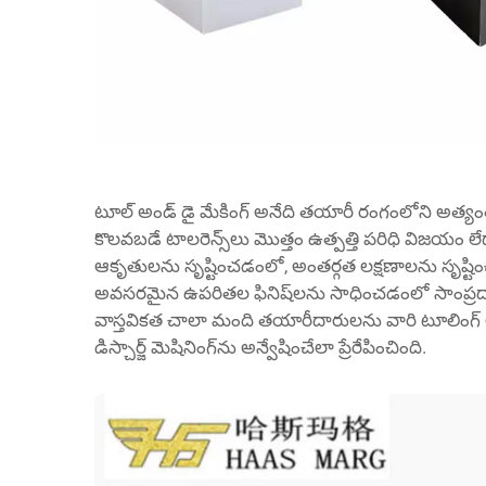
టూల్ అండ్ డై మేకింగ్ అనేది తయారీ రంగంలోని అత్యం
కొలవబడే టాలరెన్స్‌లు మొత్తం ఉత్పత్తి పరిధి విజయం లే
ఆకృతులను సృష్టించడంలో, అంతర్గత లక్షణాలను సృష్టి
అవసరమైన ఉపరితల ఫినిష్‌లను సాధించడంలో సాంప్ర
వాస్తవికత చాలా మంది తయారీదారులను వారి టూలింగ్ అవస
డిస్చార్జ్ మెషినింగ్‌ను అన్వేషించేలా ప్రేరేపించింది.