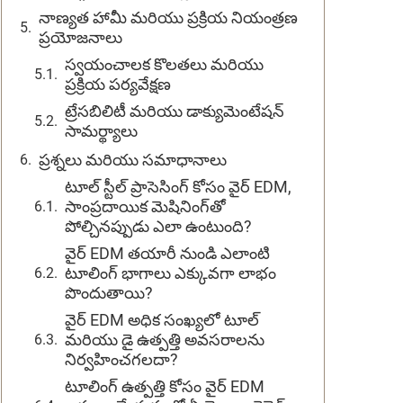
నాణ్యత హామీ మరియు ప్రక్రియ నియంత్రణ
ప్రయోజనాలు
స్వయంచాలక కొలతలు మరియు
ప్రక్రియ పర్యవేక్షణ
ట్రేసబిలిటీ మరియు డాక్యుమెంటేషన్
సామర్థ్యాలు
ప్రశ్నలు మరియు సమాధానాలు
టూల్ స్టీల్ ప్రాసెసింగ్ కోసం వైర్ EDM,
సాంప్రదాయిక మెషినింగ్‌తో
పోల్చినప్పుడు ఎలా ఉంటుంది?
వైర్ EDM తయారీ నుండి ఎలాంటి
టూలింగ్ భాగాలు ఎక్కువగా లాభం
పొందుతాయి?
వైర్ EDM అధిక సంఖ్యలో టూల్
మరియు డై ఉత్పత్తి అవసరాలను
నిర్వహించగలదా?
టూలింగ్ ఉత్పత్తి కోసం వైర్ EDM