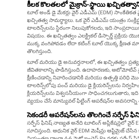
కీలక కొలతలలో మైక్రాన్-స్థాయి ఖచ్చితత్వా
టూల్ అండ్ డై మేకర్లు వైర్ ఎడీఎమ్ (EDM) సాంకేతికత
ఖచ్చితత్వ సామర్థ్యాలు. ఒక వైర్ ఎడీఎమ్ యంత్రం సం
టాలరెన్స్‌లను స్థిరంగా నిలుపుకోగలదు, ఇది సాంప్రదాయిక
విషయం. ఈ ఖచ్చితత్వం ఎలక్ట్రికల్ డిస్చార్జ్ ప్రక్రియ యొక
ముక్క వంగిపోవడం లేదా కటింగ్ టూల్ యొక్క క్షీణత మా
తొలగిస్తుంది.
టూల్ మరియు డై అనువర్తనాలలో, ఈ ఖచ్చితత్వం ప్రత్
జీవితకాలాన్ని పొడిగిస్తుంది. ఉదాహరణకు, ఆటోమోటివ్ స్
క్షీణించడాన్ని నివారించడానికి మరియు ఉత్పత్తి పరిధి 
టాలరెన్స్‌లోపు పంచ్ మరియు డై క్లియరెన్స్‌లను నిర్వ
క్లియరెన్స్‌లను విశ్వసనీయంగా సాధించగలుగుతారు,
వ్యయం చేసే మాన్యువల్ ఫిట్టింగ్ ఆపరేషన్‌ల అవసరాన్ని తగ్
సెకండరీ ఆపరేషన్‌లను తొలగించే సర్ఫేస్ ఫి
సర్ఫేస్ ఫినిష్ నాణ్యత అనేది టూలింగ్ అప్లికేషన్లలో వ
సూచిస్తుంది. ఆధునిక వైర్ EDM మెషీన్లు ఆప్టిమైజ్ చేసి
నియంత్రణ ద్వారా 4-6 మైక్రో ఇంచెస్ Ra వరకు సర్ఫేస్ ఫిన