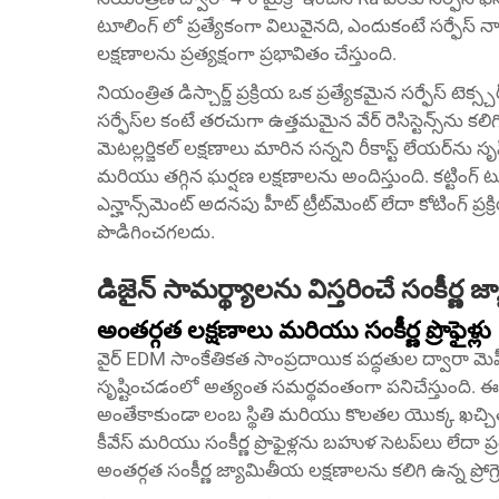
టూలింగ్ లో ప్రత్యేకంగా విలువైనది, ఎందుకంటే సర్ఫేస్ నాణ
లక్షణాలను ప్రత్యక్షంగా ప్రభావితం చేస్తుంది.
నియంత్రిత డిస్చార్జ్ ప్రక్రియ ఒక ప్రత్యేకమైన సర్ఫేస్ టెక్స
సర్ఫేస్‌ల కంటే తరచుగా ఉత్తమమైన వేర్ రెసిస్టెన్స్‌ను కలిగ
మెటల్లర్జికల్ లక్షణాలు మారిన సన్నని రీకాస్ట్ లేయర్‌ను స
మరియు తగ్గిన ఘర్షణ లక్షణాలను అందిస్తుంది. కట్టింగ్ ట
ఎన్హాన్స్‌మెంట్ అదనపు హీట్ ట్రీట్‌మెంట్ లేదా కోటింగ్
పొడిగించగలదు.
డిజైన్ సామర్థ్యాలను విస్తరించే సంకీర్ణ
అంతర్గత లక్షణాలు మరియు సంకీర్ణ ప్రొఫైళ్లు
వైర్ EDM సాంకేతికత సాంప్రదాయిక పద్ధతుల ద్వారా 
సృష్టించడంలో అత్యంత సమర్థవంతంగా పనిచేస్తుంది. ఈ ప
అంతేకాకుండా లంబ స్థితి మరియు కొలతల యొక్క ఖచ్చితత్వ
కీవేస్ మరియు సంకీర్ణ ప్రొఫైళ్లను బహుళ సెటప్‌లు లేద
అంతర్గత సంకీర్ణ జ్యామితీయ లక్షణాలను కలిగి ఉన్న ప్రోగ్