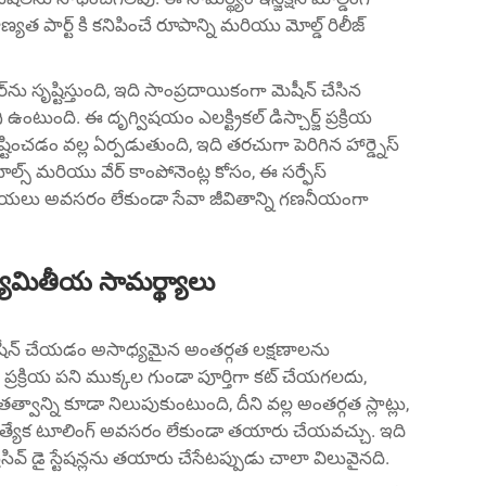
్యత పార్ట్ కి కనిపించే రూపాన్ని మరియు మోల్డ్ రిలీజ్
్చర్‌ను సృష్టిస్తుంది, ఇది సాంప్రదాయికంగా మెషీన్ చేసిన
ి ఉంటుంది. ఈ దృగ్విషయం ఎలక్ట్రికల్ డిస్చార్జ్ ప్రక్రియ
ృష్టించడం వల్ల ఏర్పడుతుంది, ఇది తరచుగా పెరిగిన హార్డ్నెస్
ూల్స్ మరియు వేర్ కాంపోనెంట్ల కోసం, ఈ సర్ఫేస్
 ప్రక్రియలు అవసరం లేకుండా సేవా జీవితాన్ని గణనీయంగా
 జ్యామితీయ సామర్థ్యాలు
మెషీన్ చేయడం అసాధ్యమైన అంతర్గత లక్షణాలను
్రక్రియ పని ముక్కల గుండా పూర్తిగా కట్ చేయగలదు,
ాన్ని కూడా నిలుపుకుంటుంది, దీని వల్ల అంతర్గత స్లాట్లు,
ా ప్రత్యేక టూలింగ్ అవసరం లేకుండా తయారు చేయవచ్చు. ఇది
రెసివ్ డై స్టేషన్లను తయారు చేసేటప్పుడు చాలా విలువైనది.