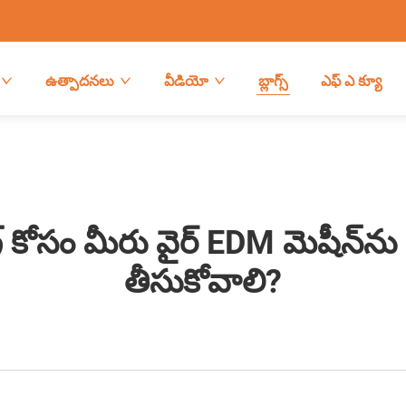
ఉత్పాదనలు
వీడియో
బ్లాగ్స్
ఎఫ్ ఎ క్యూ
్ కోసం మీరు వైర్ EDM మెషీన్‌
తీసుకోవాలి?