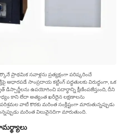
 ప్రాథమిక సవాళ్లను ప్రత్యక్షంగా పరిష్కరించే
ిపై ఆధారపడే సాంప్రదాయ కట్టింగ్ పద్ధతులకు విరుద్ధంగా, ఒక
డిస్చార్జీలను ఉపయోగించి పదార్థాన్ని క్షీణింపజేస్తుంది, దీని
ధ్యం కాని లేదా అత్యంత ఖరీదైన లక్షణాలను
ిశ్రమల వాటి కొరకు మరింత సంక్లిష్టంగా మారుతున్నప్పుడు
్నప్పుడు మరింత విలువైనదిగా మారుతుంది.
మర్థ్యాలు